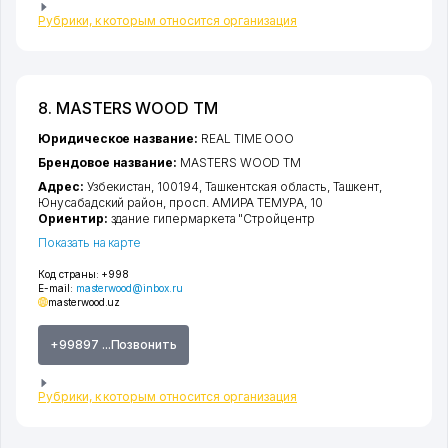
Рубрики, к которым относится организация
8. MASTERS WOOD ТМ
Юридическое название:
REAL TIME ООО
Брендовое название:
MASTERS WOOD ТМ
Адрес:
Узбекистан, 100194,
Ташкентская область
,
Ташкент
,
Юнусабадский район
,
просп. АМИРА ТЕМУРА
, 10
Ориентир:
здание гипермаркета "Стройцентр
Показать на карте
Код страны:
+998
E-mail:
masterwood@inbox.ru
masterwood.uz
+99897 ...Позвонить
Рубрики, к которым относится организация