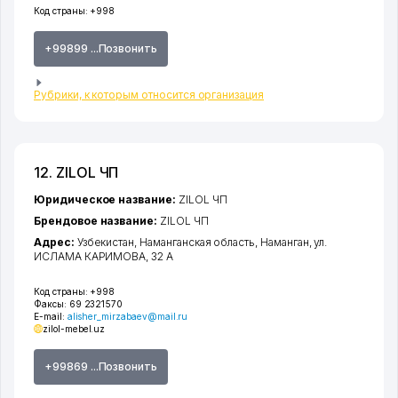
Код страны:
+998
+99899 ...Позвонить
Рубрики, к которым относится организация
12. ZILOL ЧП
Юридическое название:
ZILOL ЧП
Брендовое название:
ZILOL ЧП
Адрес:
Узбекистан,
Наманганская область
,
Наманган
,
ул.
ИСЛАМА КАРИМОВА
, 32 А
Код страны:
+998
Факсы:
69 2321570
E-mail:
alisher_mirzabaev@mail.ru
zilol-mebel.uz
+99869 ...Позвонить