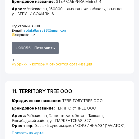
Брендовое название:
STEP ФАБРИКА МЕБЕЛИ
Адрес:
Узбекистан, 160800,
Наманганская область
,
Наманган
,
ул. БЕРУНИ СОХИЛИ
, 6
Код страны:
+998
E-mail:
abdufattayev98@gmail.com
stepmebel.uz
+99855 ...Позвонить
Рубрики, к которым относится организация
11. TERRITORY TREE ООО
Юридическое название:
TERRITORY TREE ООО
Брендовое название:
TERRITORY TREE ООО
Адрес:
Узбекистан,
Ташкентская область
,
Ташкент
,
Яшнабадский район
,
ул. ПАРКЕНТСКАЯ
, 327
Ориентир:
бывший супермаркет "КОРЗИНКА.УЗ" ("AVIATOR")
Показать на карте