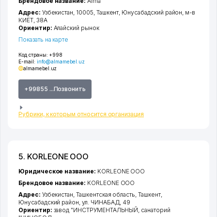
Брендовое название:
Alma
Адрес:
Узбекистан, 10005,
Ташкент
,
Юнусабадский район
,
м-в
КИЁТ
, 38А
Ориентир:
Алайский рынок
Показать на карте
Код страны:
+998
E-mail:
info@almamebel.uz
almamebel.uz
+99855 ...Позвонить
Рубрики, к которым относится организация
5. KORLEONE ООО
Юридическое название:
KORLEONE ООО
Брендовое название:
KORLEONE ООО
Адрес:
Узбекистан,
Ташкентская область
,
Ташкент
,
Юнусабадский район
,
ул. ЧИНАБАД
, 49
Ориентир:
завод "ИНСТРУМЕНТАЛЬНЫЙ, санаторий