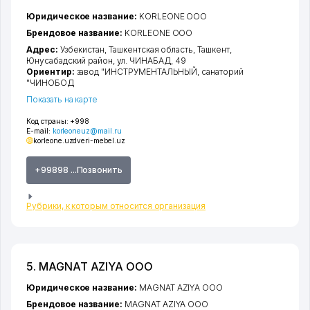
Юридическое название:
KORLEONE ООО
Брендовое название:
KORLEONE ООО
Адрес:
Узбекистан,
Ташкентская область
,
Ташкент
,
Юнусабадский район
,
ул. ЧИНАБАД
, 49
Ориентир:
завод "ИНСТРУМЕНТАЛЬНЫЙ, санаторий
"ЧИНОБОД
Показать на карте
Код страны:
+998
E-mail:
korleoneuz@mail.ru
korleone.uz
dveri-mebel.uz
+99898 ...Позвонить
Рубрики, к которым относится организация
5. MAGNAT AZIYA ООО
Юридическое название:
MAGNAT AZIYA ООО
Брендовое название:
MAGNAT AZIYA ООО