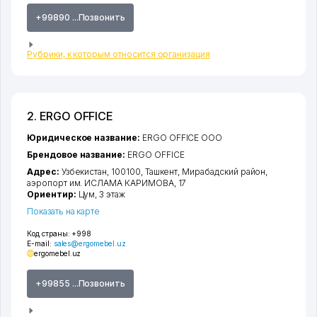
+99890 ...Позвонить
Рубрики, к которым относится организация
2. ERGO OFFICE
Юридическое название:
ERGO OFFICE ООО
Брендовое название:
ERGO OFFICE
Адрес:
Узбекистан, 100100,
Ташкент
,
Мирабадский район
,
аэропорт им. ИСЛАМА КАРИМОВА
, 17
Ориентир:
Цум, 3 этаж
Показать на карте
Код страны:
+998
E-mail:
sales@ergomebel.uz
ergomebel.uz
+99855 ...Позвонить