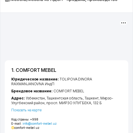
1. COMFORT MEBEL
Юридическое название:
TOLIPOVA DINORA
RAXMANJANOVNA ИндП
Брендовое название:
COMFORT MEBEL
Адрес:
Узбекистан,
Ташкентская область
,
Ташкент
,
Мирзо-
Улугбекский район
,
просп. МИРЗО УЛУГБЕКА
, 132 Б
Показать на карте
Код страны:
+998
E-mail:
info@comfort-mebel.uz
comfort-mebel.uz