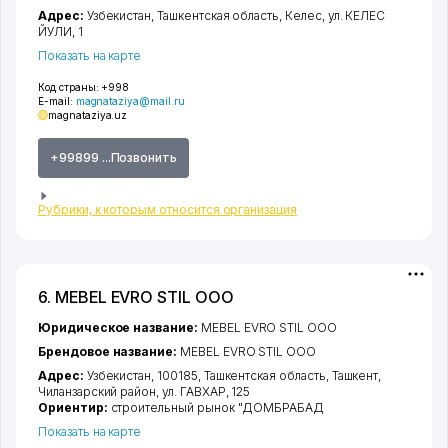
Адрес:
Узбекистан,
Ташкентская область
,
Келес
,
ул. КЕЛЕС
ЙУЛИ
, 1
Показать на карте
Код страны:
+998
E-mail:
magnataziya@mail.ru
magnataziya.uz
+99899 ...Позвонить
Рубрики, к которым относится организация
6. MEBEL EVRO STIL ООО
Юридическое название:
MEBEL EVRO STIL ООО
Брендовое название:
MEBEL EVRO STIL ООО
Адрес:
Узбекистан, 100185,
Ташкентская область
,
Ташкент
,
Чиланзарский район
,
ул. ГАВХАР
, 125
Ориентир:
строительный рынок "ДОМБРАБАД
Показать на карте