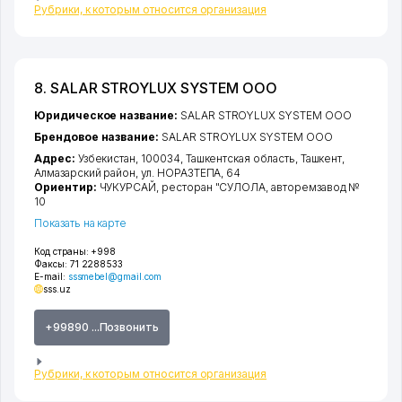
Рубрики, к которым относится организация
8. SALAR STROYLUX SYSTEM ООО
Юридическое название:
SALAR STROYLUX SYSTEM ООО
Брендовое название:
SALAR STROYLUX SYSTEM ООО
Адрес:
Узбекистан, 100034,
Ташкентская область
,
Ташкент
,
Алмазарский район
,
ул. НОРАЗТЕПА
, 64
Ориентир:
ЧУКУРСАЙ, ресторан "СУЛОЛА, авторемзавод №
10
Показать на карте
Код страны:
+998
Факсы:
71 2288533
E-mail:
sssmebel@gmail.com
sss.uz
+99890 ...Позвонить
Рубрики, к которым относится организация