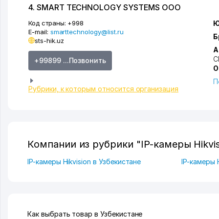
4. SMART TECHNOLOGY SYSTEMS ООО
Код страны:
+998
Ю
E-mail:
smarttechnology@list.ru
Б
sts-hik.uz
А
С
+99899 ...Позвонить
О
П
Рубрики, к которым относится организация
Компании из рубрики "IP-камеры Hikvis
IP-камеры Hikvision в Узбекистане
IP-камеры 
Как выбрать товар в Узбекистане