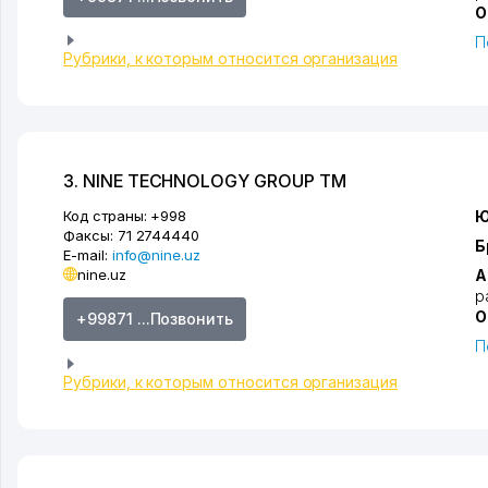
О
П
Рубрики, к которым относится организация
3. NINE TECHNOLOGY GROUP ТМ
Код страны:
+998
Ю
Факсы:
71 2744440
Б
E-mail:
info@nine.uz
nine.uz
А
р
О
+99871 ...Позвонить
П
Рубрики, к которым относится организация