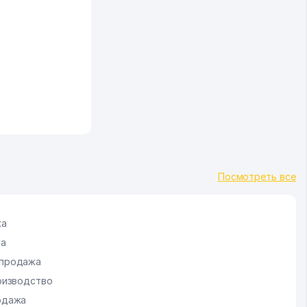
Посмотреть все
жа
жа
 продажа
роизводство
родажа