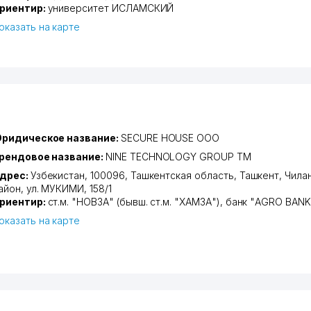
риентир:
университет ИСЛАМСКИЙ
оказать на карте
ридическое название:
SECURE HOUSE ООО
рендовое название:
NINE TECHNOLOGY GROUP ТМ
дрес:
Узбекистан, 100096,
Ташкентская область
,
Ташкент
,
Чила
айон
,
ул. МУКИМИ
, 158/1
риентир:
ст.м. "НОВЗА" (бывш. ст.м. "ХАМЗА"), банк "AGRO BANK
оказать на карте