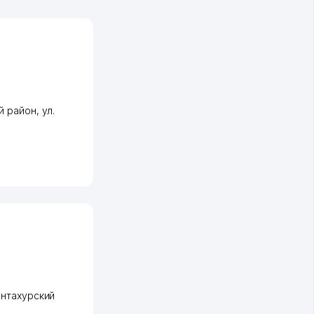
й район
,
ул.
нтахурский