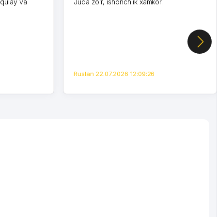
 qulay va
Juda zo’r, ishonchlik xamkor.
Ruslan 22.07.2026 12:09:26