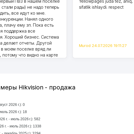
первый ПВЗ в нашем поселке
Yellowpages juda tez, aniq,
и стали рады) не надо теперь
sifatlik ishlaydi. respect
дить, все идут ко мне.
онкуренции. Нанял одного
, плачу ему зп. Пока есть
я поддержка все
я. Хороший бизнес. Система
а делает отчеты. Другой
Murod 24.07.2026 19:11:27
 в моем поселке вряд ли
, потому что видно на карте
Узбекистана что тут у нас
ПВЗ. Выгодное дело и
.
7.2026 08:00:37
меры Hikvision - продажа
уст 2026 г.): 0
 прошлый месяц (июль 2026 г.): 18
6 г. - июль 2026 г.): 582
6 г. - июль 2026 г.): 1338
За год (январь 2025 г. - декабрь 2025 г.): 3294