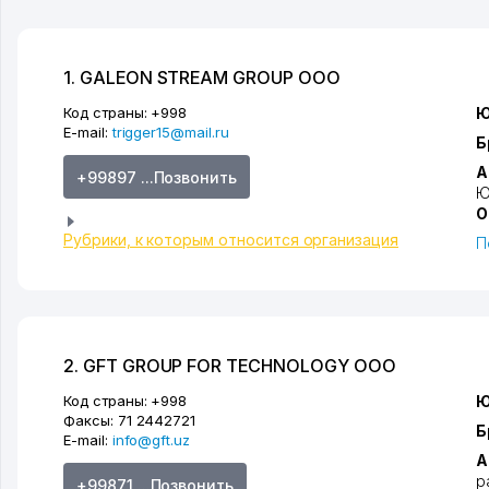
1. GALEON STREAM GROUP ООО
Код страны:
+998
Ю
E-mail:
trigger15@mail.ru
Б
А
+99897 ...Позвонить
Ю
О
Рубрики, к которым относится организация
П
2. GFT GROUP FOR TECHNOLOGY ООО
Код страны:
+998
Ю
Факсы:
71 2442721
Б
E-mail:
info@gft.uz
А
р
+99871 ...Позвонить