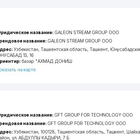
ридическое название:
GALEON STREAM GROUP ООО
рендовое название:
GALEON STREAM GROUP ООО
дрес:
Узбекистан,
Ташкентская область
,
Ташкент
,
Юнусабадски
НУСАБАД 13
, 16
риентир:
базар "АХМАД ДОНИШ
оказать на карте
ридическое название:
GFT GROUP FOR TECHNOLOGY ООО
рендовое название:
GFT GROUP FOR TECHNOLOGY ООО
дрес:
Узбекистан, 100128,
Ташкентская область
,
Ташкент
,
Шайха
айон
,
ул. АБДУЛЛЫ КАДЫРИ
, 7 Б