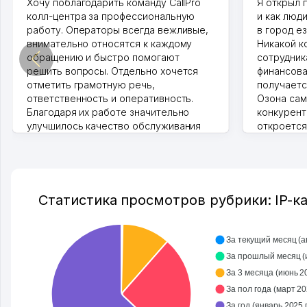
Хочу поблагодарить команду CallPro
Я открыл 
колл-центра за профессиональную
и как люд
работу. Операторы всегда вежливые,
в город ез
внимательно относятся к каждому
Никакой к
обращению и быстро помогают
сотрудника
решить вопросы. Отдельно хочется
финансова
отметить грамотную речь,
получаетс
ответственность и оперативность.
Озона сам
Благодаря их работе значительно
конкурент
улучшилось качество обслуживания
откроется
клиентов. Рекомендую этот колл-
Озона для 
центр как надежного партнера для
уже есть 
бизнеса.
спокойное
Vip Brand 31.07.2026 11:43:39
Марат 27.0
Статистика просмотров рубрики: IP-ка
За текущий месяц (авг
За
За 3 месяца (июнь 202
За пол года (март 202