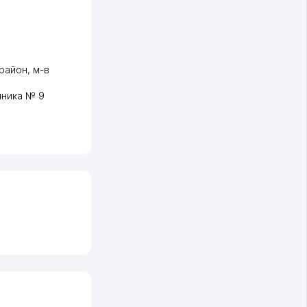
район
,
м-в
иника № 9