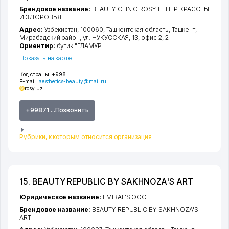
Брендовое название:
BEAUTY CLINIC ROSY ЦЕНТР КРАСОТЫ
И ЗДОРОВЬЯ
Адрес:
Узбекистан, 100060,
Ташкентская область
,
Ташкент
,
Мирабадский район
,
ул. НУКУССКАЯ
, 13, офис 2, 2
Ориентир:
бутик "ГЛАМУР
Показать на карте
Код страны:
+998
E-mail:
aesthetics-beauty@mail.ru
rosy.uz
+99871 ...Позвонить
Рубрики, к которым относится организация
15. BEAUTY REPUBLIC BY SAKHNOZA'S ART
Юридическое название:
EMIRAL'S ООО
Брендовое название:
BEAUTY REPUBLIC BY SAKHNOZA'S
ART