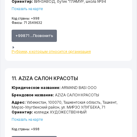
Ориентир:
ВИНЗАВОД, бутик "ГЛАМУР, школа №94
Показать на карте
Код страны:
+998
Факсы:
71 2549632
+99871 ...Позвонить
Рубрики, к которым относится организация
11. AZIZA САЛОН КРАСОТЫ
Юридическое название:
ARMAND BASI ООО
Брендовое название:
AZIZA САЛОН КРАСОТЫ
Адрес:
Узбекистан, 100070,
Ташкентская область
,
Ташкент
,
Мирзо-Улугбекский район
,
ул. МИРЗО УЛУГБЕКА
, 71
Ориентир:
колледж ХУДОЖЕСТВЕННЫЙ
Показать на карте
Код страны:
+998