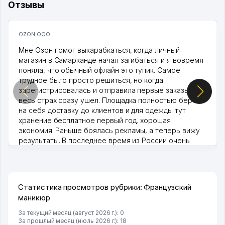
Отзывы
OZON ООО
Мне Озон помог выкарабкаться, когда личный
магазин в Самарканде начал загибаться и я вовремя
поняла, что обычный офлайн это тупик. Самое
трудное было просто решиться, но когда
зарегистрировалась и отправила первые заказы,
весь страх сразу ушел. Площадка полностью берет
на себя доставку до клиентов и для одежды тут
хранение бесплатное первый год, хорошая
экономия. Раньше боялась рекламы, а теперь вижу
результаты. В последнее время из России очень
много заказывают, а вначале только по Узбекистану
брали, но вяло. Удалось раскрутиться, дальше
развиваюсь потихоньку😊
Hamida 03.08.2026 12:45:39
Статистика просмотров рубрики: Французский
маникюр
За текущий месяц (август 2026 г.): 0
За прошлый месяц (июль 2026 г.): 18