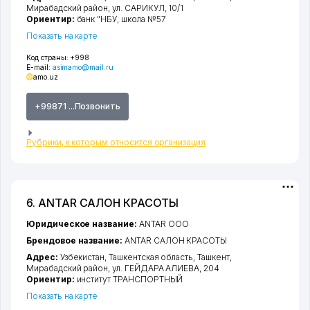
Мирабадский район
,
ул. САРИКУЛ
, 10/1
Ориентир:
банк "НБУ, школа №57
Показать на карте
Код страны:
+998
E-mail:
asimamo@mail.ru
amo.uz
+99871 ...Позвонить
Рубрики, к которым относится организация
6. ANTAR САЛОН КРАСОТЫ
Юридическое название:
ANTAR ООО
Брендовое название:
ANTAR САЛОН КРАСОТЫ
Адрес:
Узбекистан,
Ташкентская область
,
Ташкент
,
Мирабадский район
,
ул. ГЕЙДАРА АЛИЕВА
, 204
Ориентир:
институт ТРАНСПОРТНЫЙ
Показать на карте