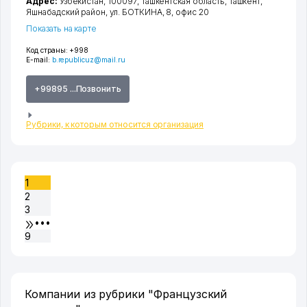
Адрес:
Узбекистан, 100097,
Ташкентская область
,
Ташкент
,
Яшнабадский район
,
ул. БОТКИНА
, 8, офис 20
Показать на карте
Код страны:
+998
E-mail:
b.republicuz@mail.ru
+99895 ...Позвонить
Рубрики, к которым относится организация
1
2
3
•••
9
Компании из рубрики "Французский