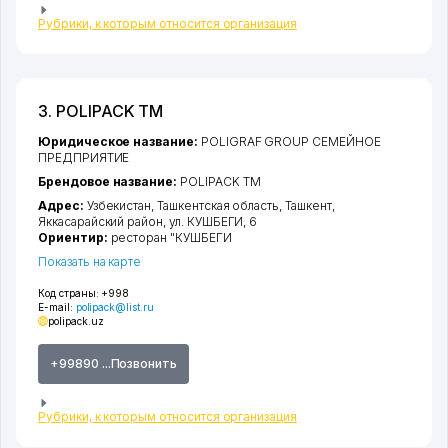
Рубрики, к которым относится организация
3. POLIPACK ТМ
Юридическое название:
POLIGRAF GROUP СЕМЕЙНОЕ
ПРЕДПРИЯТИЕ
Брендовое название:
POLIPACK ТМ
Адрес:
Узбекистан,
Ташкентская область
,
Ташкент
,
Яккасарайский район
,
ул. КУШБЕГИ
, 6
Ориентир:
ресторан "КУШБЕГИ
Показать на карте
Код страны:
+998
E-mail:
polipack@list.ru
polipack.uz
+99890 ...Позвонить
Рубрики, к которым относится организация