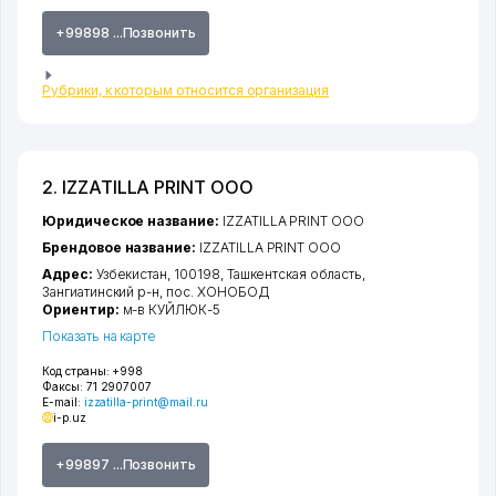
+99898 ...Позвонить
Рубрики, к которым относится организация
2. IZZATILLA PRINT ООО
Юридическое название:
IZZATILLA PRINT ООО
Брендовое название:
IZZATILLA PRINT ООО
Адрес:
Узбекистан, 100198,
Ташкентская область
,
Зангиатинский р-н
,
пос. ХОНОБОД
Ориентир:
м-в КУЙЛЮК-5
Показать на карте
Код страны:
+998
Факсы:
71 2907007
E-mail:
izzatilla-print@mail.ru
i-p.uz
+99897 ...Позвонить