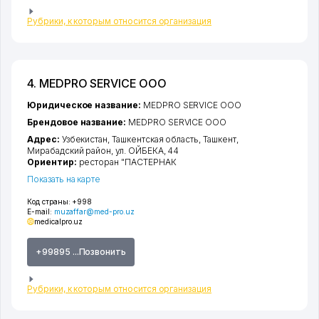
Рубрики, к которым относится организация
4. MEDPRO SERVICE ООО
Юридическое название:
MEDPRO SERVICE ООО
Брендовое название:
MEDPRO SERVICE ООО
Адрес:
Узбекистан,
Ташкентская область
,
Ташкент
,
Мирабадский район
,
ул. ОЙБЕКА
, 44
Ориентир:
ресторан "ПАСТЕРНАК
Показать на карте
Код страны:
+998
E-mail:
muzaffar@med-pro.uz
medicalpro.uz
+99895 ...Позвонить
Рубрики, к которым относится организация