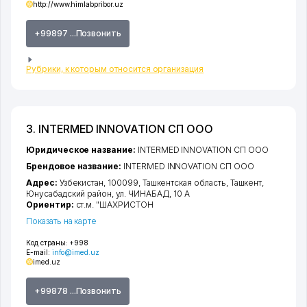
http://www.himlabpribor.uz
+99897 ...Позвонить
Рубрики, к которым относится организация
3. INTERMED INNOVATION СП ООО
Юридическое название:
INTERMED INNOVATION СП ООО
Брендовое название:
INTERMED INNOVATION СП ООО
Адрес:
Узбекистан, 100099,
Ташкентская область
,
Ташкент
,
Юнусабадский район
,
ул. ЧИНАБАД
, 10 А
Ориентир:
ст.м. "ШАХРИСТОН
Показать на карте
Код страны:
+998
E-mail:
info@imed.uz
imed.uz
+99878 ...Позвонить