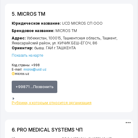
5. MICROS ТМ
Юридическое название:
UCD MICROS СП ООО
Брендовое название:
MICROS ТМ
Адрес:
Узбекистан, 100015,
Ташкентская область
,
Ташкент
,
Яккасарайский район
,
ул. КИЧИК БЕШ-ЁГОЧ
, 86
Ориентир:
бывш. ГАИ г.ТАШКЕНТА
Показать на карте
Код страны:
+998
E-mail:
micros@ucd.uz
micros.uz
+99871 ...Позвонить
Рубрики, к которым относится организация
6. PRO MEDICAL SYSTEMS ЧП