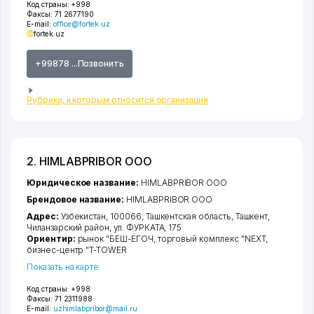
Код страны:
+998
Факсы:
71 2677190
E-mail:
office@fortek.uz
fortek.uz
+99878 ...Позвонить
Рубрики, к которым относится организация
2. HIMLABPRIBOR ООО
Юридическое название:
HIMLABPRIBOR ООО
Брендовое название:
HIMLABPRIBOR ООО
Адрес:
Узбекистан, 100066,
Ташкентская область
,
Ташкент
,
Чиланзарский район
,
ул. ФУРКАТА
, 175
Ориентир:
рынок "БЕШ-ЁГОЧ, торговый комплекс "NEXT,
бизнес-центр "T-TOWER
Показать на карте
Код страны:
+998
Факсы:
71 2311988
E-mail:
uzhimlabpribor@mail.ru