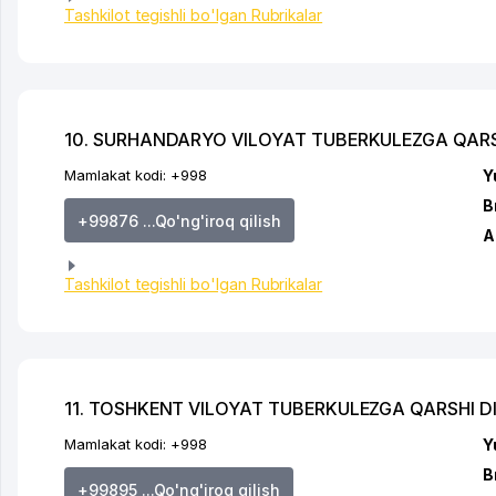
Tashkilot tegishli bo'lgan Rubrikalar
10. SURHANDARYO VILOYAT TUBERKULEZGA QARS
Mamlakat kodi:
+998
Y
B
+99876 ...Qo'ng'iroq qilish
A
Tashkilot tegishli bo'lgan Rubrikalar
11. TOSHKENT VILOYAT TUBERKULEZGA QARSHI D
Mamlakat kodi:
+998
Y
B
+99895 ...Qo'ng'iroq qilish