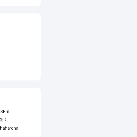
I
SERI
ERI
shaharcha