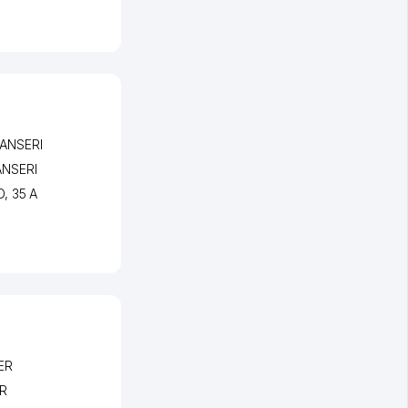
ANSERI
NSERI
D
, 35 A
ER
R