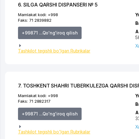
6. SILGA QARSHI DISPANSERI № 5
Mamlakat kodi:
+998
Y
Faks:
71 2839882
B
A
+99871 ...Qo'ng'iroq qilish
5
X
Tashkilot tegishli bo'lgan Rubrikalar
7. TOSHKENT SHAHRI TUBERKULEZGA QARSHI DIS
Mamlakat kodi:
+998
Y
Faks:
71 2882317
B
A
+99871 ...Qo'ng'iroq qilish
3
X
Tashkilot tegishli bo'lgan Rubrikalar