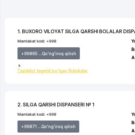
1. BUXORO VILOYAT SILGA QARSHI BOLALAR DISP
Mamlakat kodi:
+998
Y
B
+99865 ...Qo'ng'iroq qilish
A
Tashkilot tegishli bo'lgan Rubrikalar
2. SILGA QARSHI DISPANSERI № 1
Mamlakat kodi:
+998
Y
B
+99871 ...Qo'ng'iroq qilish
A