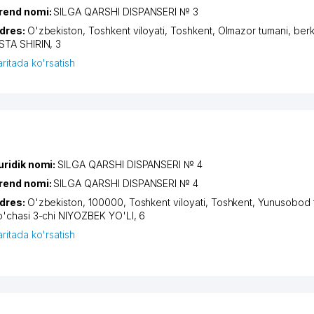
rend nomi:
SILGA QARSHI DISPANSERI № 3
dres:
O'zbekiston,
Toshkent viloyati
,
Toshkent
,
Olmazor tumani
,
berk
STA SHIRIN
, 3
aritada ko'rsatish
uridik nomi:
SILGA QARSHI DISPANSERI № 4
rend nomi:
SILGA QARSHI DISPANSERI № 4
dres:
O'zbekiston, 100000,
Toshkent viloyati
,
Toshkent
,
Yunusobod 
o'chasi 3-chi NIYOZBEK YO'LI
, 6
aritada ko'rsatish