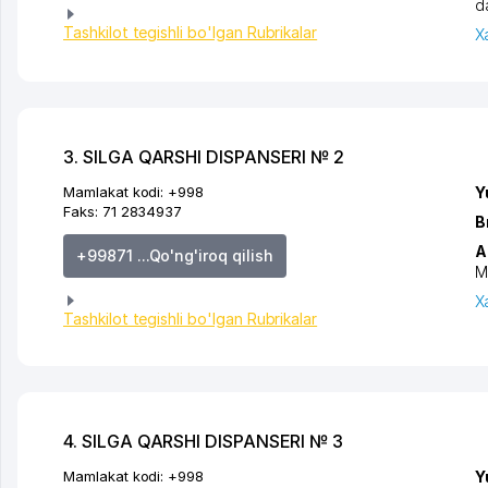
d
Tashkilot tegishli bo'lgan Rubrikalar
X
3. SILGA QARSHI DISPANSERI № 2
Mamlakat kodi:
+998
Y
Faks:
71 2834937
B
A
+99871 ...Qo'ng'iroq qilish
M
X
Tashkilot tegishli bo'lgan Rubrikalar
4. SILGA QARSHI DISPANSERI № 3
Mamlakat kodi:
+998
Y