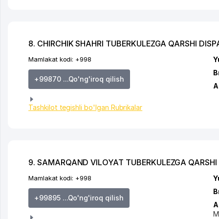
8. CHIRCHIK SHAHRI TUBERKULEZGA QARSHI DISP
Mamlakat kodi:
+998
Y
B
+99870 ...Qo'ng'iroq qilish
A
Tashkilot tegishli bo'lgan Rubrikalar
9. SAMARQAND VILOYAT TUBERKULEZGA QARSHI 
Mamlakat kodi:
+998
Y
B
+99895 ...Qo'ng'iroq qilish
A
M