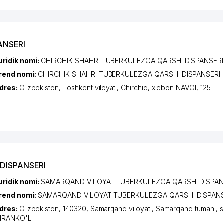
ANSERI
uridik nomi:
CHIRCHIK SHAHRI TUBERKULEZGA QARSHI DISPANSER
rend nomi:
CHIRCHIK SHAHRI TUBERKULEZGA QARSHI DISPANSERI
dres:
O'zbekiston,
Toshkent viloyati
,
Chirchiq
,
xiеbon NAVOI
, 125
DISPANSERI
uridik nomi:
SAMARQAND VILOYAT TUBERKULEZGA QARSHI DISPAN
rend nomi:
SAMARQAND VILOYAT TUBERKULEZGA QARSHI DISPANS
dres:
O'zbekiston, 140320,
Samarqand viloyati
,
Samarqand tumani
,
IRANKO'L