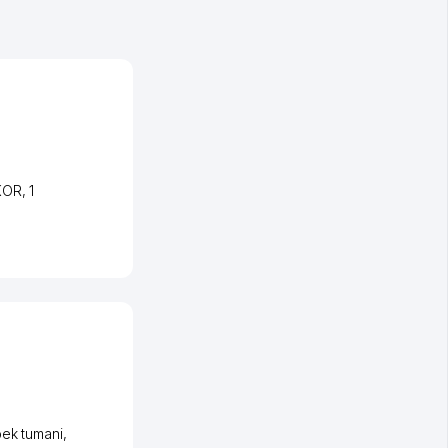
KOR
, 1
ek tumani
,