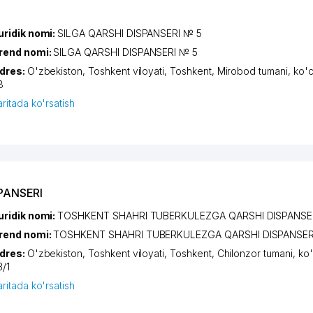
uridik nomi:
SILGA QARSHI DISPANSERI № 5
rend nomi:
SILGA QARSHI DISPANSERI № 5
dres:
O'zbekiston,
Toshkent viloyati
,
Toshkent
,
Mirobod tumani
,
ko'
8
aritada ko'rsatish
PANSERI
uridik nomi:
TOSHKENT SHAHRI TUBERKULEZGA QARSHI DISPANSE
rend nomi:
TOSHKENT SHAHRI TUBERKULEZGA QARSHI DISPANSER
dres:
O'zbekiston,
Toshkent viloyati
,
Toshkent
,
Chilonzor tumani
,
ko'
3/1
aritada ko'rsatish