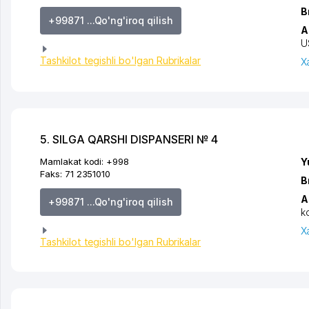
B
+99871 ...Qo'ng'iroq qilish
A
U
Tashkilot tegishli bo'lgan Rubrikalar
X
5. SILGA QARSHI DISPANSERI № 4
Mamlakat kodi:
+998
Y
Faks:
71 2351010
B
A
+99871 ...Qo'ng'iroq qilish
k
X
Tashkilot tegishli bo'lgan Rubrikalar