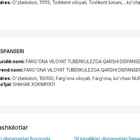
dres:
O'zbekiston, 111113,
Toshkent viloyati
,
Toshkent tumani
,
,
ko'ch
ISPANSERI
uridik nomi:
FARG'ONA VILOYAT TUBERKULEZGA QARSHI DISPANSE
rend nomi:
FARG'ONA VILOYAT TUBERKULEZGA QARSHI DISPANSER
dres:
O'zbekiston, 150100,
Farg'ona viloyati
,
Farg'ona
,
ko'chasi N
o‘ljal:
SHAHAR XOKIMIYATI
ashkilotlar
lari dispanserlari Buxoroda
Sil kasalliklari dispanserlari Sa