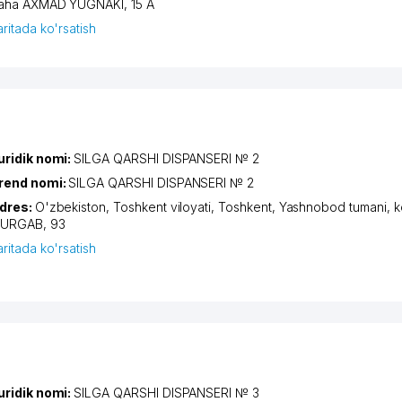
aha AXMAD YUGNAKI
, 15 А
aritada ko'rsatish
uridik nomi:
SILGA QARSHI DISPANSERI № 2
rend nomi:
SILGA QARSHI DISPANSERI № 2
dres:
O'zbekiston,
Toshkent viloyati
,
Toshkent
,
Yashnobod tumani
,
k
URGAB
, 93
aritada ko'rsatish
uridik nomi:
SILGA QARSHI DISPANSERI № 3