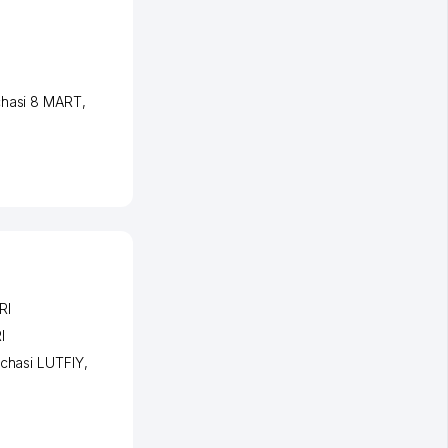
chasi 8 MART
,
RI
I
chasi LUTFIY
,