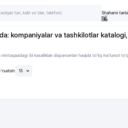
Shaharni tanl
nda: kompaniyalar va tashkilotlar katalogi, 
intaqasidagi Sil kasalliklari dispanserlari haqida to’liq ma’lumot to’
'rsatish: