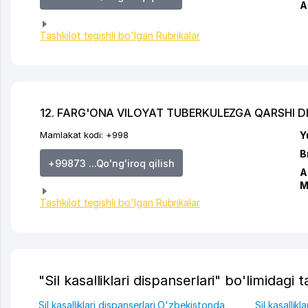
A
Tashkilot tegishli bo'lgan Rubrikalar
12. FARG'ONA VILOYAT TUBERKULEZGA QARSHI D
Mamlakat kodi:
+998
Y
B
+99873 ...Qo'ng'iroq qilish
A
M
Tashkilot tegishli bo'lgan Rubrikalar
"Sil kasalliklari dispanserlari" bo'limidagi t
Sil kasalliklari dispanserlari O'zbekistonda
Sil kasallik