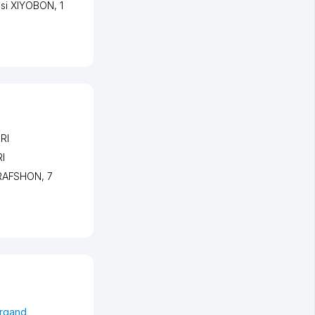
asi XIYOBON
, 1
RI
I
URAFSHON
, 7
marqand