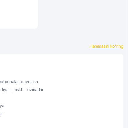
Hammasini ko'ring
hatxonalar, davolash
fiyasi, mskt - xizmatlar
iya
ar