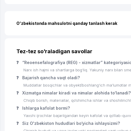
Oʻzbekistonda mahsulotni qanday tanlash kerak
Tez-tez so'raladigan savollar
❓
“Reoensefalografiya (REG) - xizmatlar” kategoriyasi
Narx ish hajmi va shartlarga bog‘liq. Yakuniy narx bilan smet
❓
Bajarish qancha vaqt oladi?
Muddatlar bosqichlar va obyekt/boshlang‘ich ma’lumotlar mav
❓
Xizmatga nimalar kiradi va nimalar alohida to‘lanadi?
Chiqib borish, materiallar, qo‘shimcha ishlar va shoshilinchlik
❓
Ishlarga kafolat bormi?
Yaxshi ijrochilar bajarilgandan keyin kafolat va qo‘llab-quv
❓
Siz O'zbekiston hududlari bo‘yicha ishlaysizmi?
Chiqish hududi va uzoq joylar yoki nostandart vaqt uchun qo‘