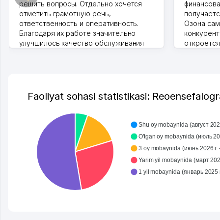
решить вопросы. Отдельно хочется
финансова
отметить грамотную речь,
получаетс
ответственность и оперативность.
Озона сам
Благодаря их работе значительно
конкурент
улучшилось качество обслуживания
откроется
клиентов. Рекомендую этот колл-
Озона для 
центр как надежного партнера для
уже есть 
бизнеса.
спокойное
Vip Brand 31.07.2026 11:43:39
Марат 27.0
Faoliyat sohasi statistikasi: Reoensefalogr
Shu oy mobaynida (август 2026 
O'tgan oy mobaynida (июль 202
3 oy mobaynida (июнь 2026 г. -
Yarim yil mobaynida (март 2026