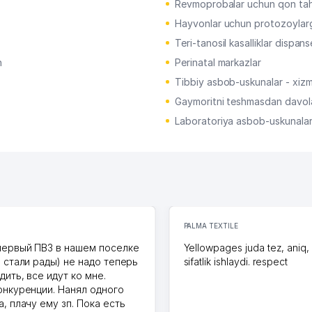
Revmoprobalar uchun qon tahl
Hayvonlar uchun protozoylarga
Teri-tanosil kasalliklar dispans
h
Perinatal markazlar
Tibbiy asbob-uskunalar - xizma
Gaymoritni teshmasdan davola
Laboratoriya asbob-uskunalar
PALMA TEXTILE
первый ПВЗ в нашем поселке
Yellowpages juda tez, aniq,
и стали рады) не надо теперь
sifatlik ishlaydi. respect
дить, все идут ко мне.
онкуренции. Нанял одного
, плачу ему зп. Пока есть