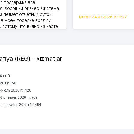
я поддержка все
я. Хороший бизнес. Система
а делает отчеты. Другой
Murod 24.07.2026 19:11:27
 в моем поселке вряд ли
, потому что видно на карте
Узбекистана что тут у нас
ПВЗ. Выгодное дело и
.
7.2026 08:00:37
afiya (REG) - xizmatlar
г.): 0
6 г.): 150
 июль 2026 г.): 426
 г. - июль 2026 г.): 768
1 yil mobaynida (январь 2025 г. - декабрь 2025 г.): 1494