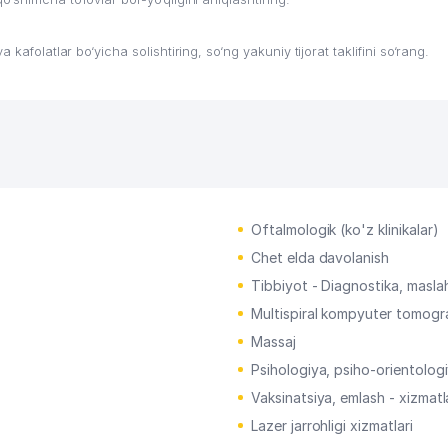
kafolatlar bo‘yicha solishtiring, so‘ng yakuniy tijorat taklifini so‘rang.
Oftalmologik (ko'z klinikalar)
Chet elda davolanish
Tibbiyot - Diagnostika, masla
Multispiral kompyuter tomogra
Massaj
Psihologiya, psiho-orientolog
Vaksinatsiya, emlash - xizmatl
Lazer jarrohligi xizmatlari