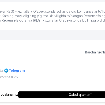
(REG) - xizmatlar» Oʻzbekistonda sohasiga oid kompaniyalar to’liq ro
Katalog mavjudligining yigirma ikki yilligida to’plangan Reoensefalog
da Reoensefalografiya (REG) - xizmatlar Oʻzbekistonda bo’limiga oid do
Barcha ruknl
ida
Telegram
ko'chasi 25.
'muriyatining ruxsati bilan mumkin
O'zbekiston, 2009 - 2026 / O'zbe
ydalanamiz
Qabul qilaman"
himoyalangan.