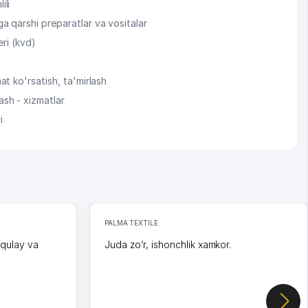
ili
 qarshi preparatlar va vositalar
eri (kvd)
t ko'rsatish, ta'mirlash
sh - xizmatlar
i
PALMA TEXTILE
 qulay va
Juda zo’r, ishonchlik xamkor.