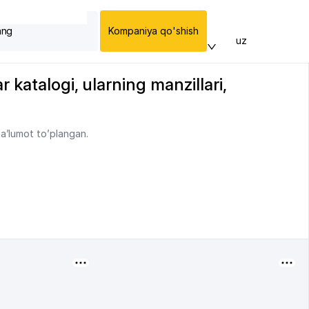
ang
Kompaniya qo'shish
uz
 katalogi, ularning manzillari,
a’lumot to’plangan.