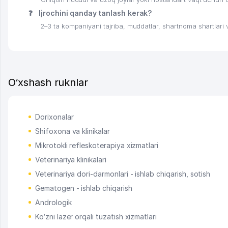
❓
Ijrochini qanday tanlash kerak?
2–3 ta kompaniyani tajriba, muddatlar, shartnoma shartlari va 
O‘xshash ruknlar
Dorixonalar
Shifoxona va klinikalar
Mikrotokli refleskoterapiya xizmatlari
Veterinariya klinikalari
Veterinariya dori-darmonlari - ishlab chiqarish, sotish
Gematogen - ishlab chiqarish
Andrologik
Ko‘zni lazer orqali tuzatish xizmatlari