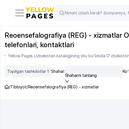
Reoensefalografiya (REG) - xizmatlar Oʻ
telefonlari, kontaktlari
Yellow Pages Uzbekistan katalogining shu bo’limida O'zbekiston
Topilgan tashkilotlar 1
Shahar:
Ko'
Shaharni tanlang
/
Tibbiyot
/
Reoensefalografiya (REG) - xizmatlar