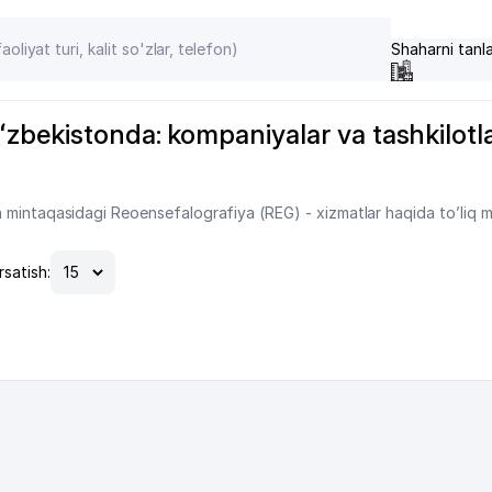
Shaharni tanl
zbekistonda: kompaniyalar va tashkilotlar
 mintaqasidagi Reoensefalografiya (REG) - xizmatlar haqida to’liq m
rsatish: