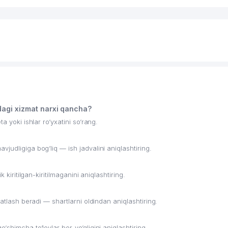
dagi xizmat narxi qancha?
a yoki ishlar ro‘yxatini so‘rang.
judligiga bog‘liq — ish jadvalini aniqlashtiring.
 kiritilgan-kiritilmaganini aniqlashtiring.
vatlash beradi — shartlarni oldindan aniqlashtiring.
shimcha to‘lovlar bor-yo‘qligini aniqlashtiring.