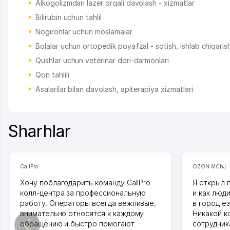
Alkogolizmdan lazer orqali davolash - xizmatlar
Bilirubin uchun tahlil
Nogironlar uchun moslamalar
Bolalar uchun ortopedik poyafzal - sotish, ishlab chiqaris
Qushlar uchun veterinar dori-darmonlari
Qon tahlili
Asalarilar bilan davolash, apiterapiya xizmatlari
Sharhlar
CallPro
OZON MChJ
Хочу поблагодарить команду CallPro
Я открыл 
колл-центра за профессиональную
и как люд
работу. Операторы всегда вежливые,
в город ез
внимательно относятся к каждому
Никакой к
обращению и быстро помогают
сотрудника