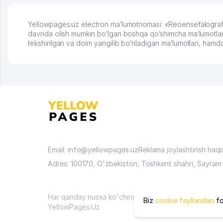
Yellowpages.uz electron ma’lumotnomasi: «Reoensefalografiya 
davrida olish mumkin bo’lgan boshqa qo’shimcha ma’lumotlar. 
tekshirilgan va doim yangilib bo’riladigan ma’lumotlari, ham
Email: info@yellowpages.uz
Reklama joylashtirish haq
Adres: 100170, O'zbekiston, Toshkent shahri, Sayram 
Har qanday nusxa ko'chirish materiallari faqat sayt ma
Biz
cookie fayllaridan
fo
YellowPages.Uz