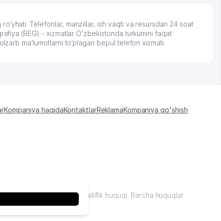
’yhati. Telefonlar, manzillar, ish vaqti va resursdan 24 soat
rafiya (REG) - xizmatlar Oʻzbekistonda turkumini faqat
lzarb ma’lumotlarni to’plagan bepul telefon xizmati.
ar
Kompaniya haqida
Kontaktlar
Reklama
Kompaniya qo'shish
kiston "sariq sahifalar"mualliflik huquqi. Barcha huquqlar