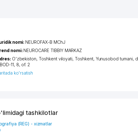
uridik nomi:
NEUROFAX-B MChJ
rend nomi:
NEUROCARE TIBBIY MARKAZ
dres:
O'zbekiston,
Toshkent viloyati
,
Toshkent
,
Yunusobod tumani
,
d
BOD-11
, 8, of. 2
aritada ko'rsatish
limidagi tashkilotlar
grafiya (REG) - xizmatlar
a