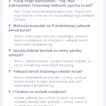
❓
«Oziq-ovqat mahsulotlari - Yog‘-moy
mahsulotlari» toifasidagi mahsulot qancha turadi?
Narx model va komplektatsiyaga bog‘liq. Taqqoslash
to‘g‘ri bo‘lishi uchun bir xil xususiyatlarga ega takliflarni
so‘rang.
❓
Mahsulot mavjudmi va Oʻzbekistonga yetkazib
berish bormi?
Iltimos, ombordagi mahsulot mavjudligini, yetkazib
berish muddatlarini va shoshilinch yetkazib berish
imkoniyatini aniqlashtiring.
❓
Qanday kafolat beriladi va servis qanday
ishlaydi?
Iltimos, kafolat muddati, xizmat ko‘rsatish shartlari va
servis xizmatining mavjudligini tekshiring.
❓
Yetkazib berish to‘plamiga nimalar kiradi?
Iltimos, komplektatsiya ro‘yxatini so‘rang va kerak
bo‘lishi mumkin bo‘lgan aksessuarlar yoki sarf
materiallarini aniqlashtiring.
❓
O‘rnatish va sozlash mumkinmi?
Ko‘plab yetkazib beruvchilar o‘rnatish va sozlash
xizmatini alohida taklif qilishadi — iltimos, narxi va
muddatlarini aniqlashtiring.