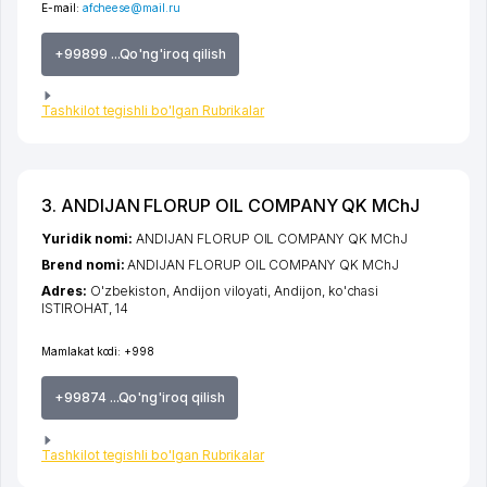
E-mail:
afcheese@mail.ru
+99899 ...Qo'ng'iroq qilish
Tashkilot tegishli bo'lgan Rubrikalar
3. ANDIJAN FLORUP OIL COMPANY QK MChJ
Yuridik nomi:
ANDIJAN FLORUP OIL COMPANY QK MChJ
Brend nomi:
ANDIJAN FLORUP OIL COMPANY QK MChJ
Adres:
O'zbekiston,
Andijon viloyati
,
Andijon
,
ko'chasi
ISTIROHAT
, 14
Mamlakat kodi:
+998
+99874 ...Qo'ng'iroq qilish
Tashkilot tegishli bo'lgan Rubrikalar