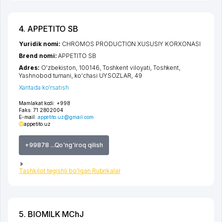
4. APPETITO SB
Yuridik nomi:
CHROMOS PRODUCTION XUSUSIY KORXONASI
Brend nomi:
APPETITO SB
Adres:
O'zbekiston, 100146,
Toshkent viloyati
,
Toshkent
,
Yashnobod tumani
,
ko'chasi UYSOZLAR
, 49
Xaritada ko'rsatish
Mamlakat kodi:
+998
Faks:
71 2802004
E-mail:
appetito.uz@gmail.com
appetito.uz
+99878 ...Qo'ng'iroq qilish
Tashkilot tegishli bo'lgan Rubrikalar
5. BIOMILK MChJ