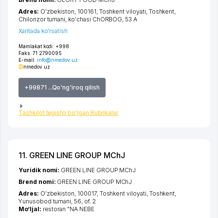
Adres:
O'zbekiston, 100161,
Toshkent viloyati
,
Toshkent
,
Chilonzor tumani
,
ko'chasi ChORBOG
, 53 А
Xaritada ko'rsatish
Mamlakat kodi:
+998
Faks:
71 2790095
E-mail:
info@nmedov.uz
nmedov.uz
+99871 ...Qo'ng'iroq qilish
Tashkilot tegishli bo'lgan Rubrikalar
11. GREEN LINE GROUP MChJ
Yuridik nomi:
GREEN LINE GROUP MChJ
Brend nomi:
GREEN LINE GROUP MChJ
Adres:
O'zbekiston, 100017,
Toshkent viloyati
,
Toshkent
,
Yunusobod tumani
, 56, of. 2
Mo‘ljal:
restoran "NA NEBE