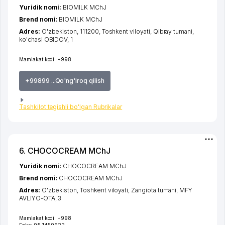
Yuridik nomi:
BIOMILK MChJ
Brend nomi:
BIOMILK MChJ
Adres:
O'zbekiston, 111200,
Toshkent viloyati
,
Qibray tumani
,
ko'chasi OBIDOV
, 1
Mamlakat kodi:
+998
+99899 ...Qo'ng'iroq qilish
Tashkilot tegishli bo'lgan Rubrikalar
6. CHOCOCREAM MChJ
Yuridik nomi:
CHOCOCREAM MChJ
Brend nomi:
CHOCOCREAM MChJ
Adres:
O'zbekiston,
Toshkent viloyati
,
Zangiota tumani
,
MFY
AVLIYO-OTA
, 3
Mamlakat kodi:
+998