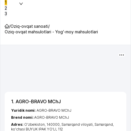
1
2
3
/
Oziq-ovqat sanoati
/
Oziq-ovqat mahsulotlari - Yog‘-moy mahsulotlari
1. AGRO-BRAVO MChJ
Yuridik nomi:
AGRO-BRAVO MChJ
Brend nomi:
AGRO-BRAVO MChJ
Adres:
O'zbekiston, 140000,
Samarqand viloyati
,
Samarqand
,
ko'chasi BUYUK IPAK YO'LI
, 112