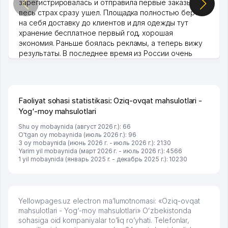
зарегистрировалась и отправила первые заказы,
весь страх сразу ушел. Площадка полностью берет
на себя доставку до клиентов и для одежды тут
хранение бесплатное первый год, хорошая
экономия. Раньше боялась рекламы, а теперь вижу
результаты. В последнее время из России очень
много заказывают, а вначале только по Узбекистану
брали, но вяло. Удалось раскрутиться, дальше
развиваюсь потихоньку😊
Hamida 03.08.2026 12:45:39
Faoliyat sohasi statistikasi: Oziq-ovqat mahsulotlari -
Yog‘-moy mahsulotlari
Shu oy mobaynida (август 2026 г.): 66
O'tgan oy mobaynida (июль 2026 г.): 96
3 oy mobaynida (июнь 2026 г. - июль 2026 г.): 2130
Yarim yil mobaynida (март 2026 г. - июль 2026 г.): 4566
1 yil mobaynida (январь 2025 г. - декабрь 2025 г.): 10230
Yellowpages.uz electron ma’lumotnomasi: «Oziq-ovqat
mahsulotlari - Yog‘-moy mahsulotlari» Oʻzbekistonda
sohasiga oid kompaniyalar to’liq ro’yhati. Telefonlar,