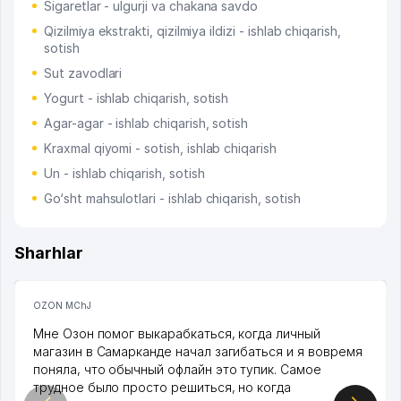
Sigaretlar - ulgurji va chakana savdo
Qizilmiya ekstrakti, qizilmiya ildizi - ishlab chiqarish,
sotish
Sut zavodlari
Yogurt - ishlab chiqarish, sotish
Agar-agar - ishlab chiqarish, sotish
Kraxmal qiyomi - sotish, ishlab chiqarish
Un - ishlab chiqarish, sotish
Go‘sht mahsulotlari - ishlab chiqarish, sotish
Sharhlar
OZON MChJ
Мне Озон помог выкарабкаться, когда личный
магазин в Самарканде начал загибаться и я вовремя
поняла, что обычный офлайн это тупик. Самое
трудное было просто решиться, но когда