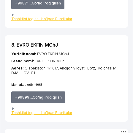
+99871 ...Qo'ng'iroq qilish
Tashkilot tegishli bo'lgan Rubrikalar
8. EVRO EKFIN MChJ
Yuridik nomi:
EVRO EKFIN MChJ
Brend nomi:
EVRO EKFIN MChJ
Adres:
O'zbekiston, 171617,
Andijon viloyati
,
Bo'z
,
,
ko'chasi M.
DJALILOV
, 131
Mamlakat kodi:
+998
+99899 ...Qo'ng'iroq qilish
Tashkilot tegishli bo'lgan Rubrikalar