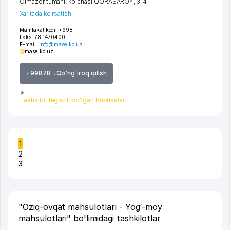
Olmazor tumani
,
ko'chasi QORASAROY
, 314
Xaritada ko'rsatish
Mamlakat kodi:
+998
Faks:
78 1470400
E-mail:
info@maselko.uz
maselko.uz
+99878 ...Qo'ng'iroq qilish
Tashkilot tegishli bo'lgan Rubrikalar
1
2
3
"Oziq-ovqat mahsulotlari - Yog‘-moy
mahsulotlari" bo'limidagi tashkilotlar