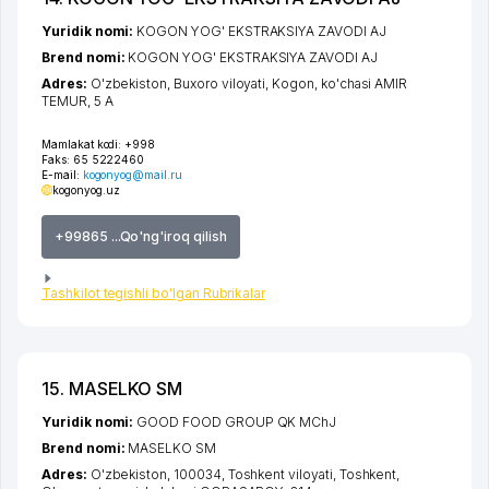
Yuridik nomi:
KOGON YOG' EKSTRAKSIYA ZAVODI AJ
Brend nomi:
KOGON YOG' EKSTRAKSIYA ZAVODI AJ
Adres:
O'zbekiston,
Buxoro viloyati
,
Kogon
,
ko'chasi AMIR
TEMUR
, 5 А
Mamlakat kodi:
+998
Faks:
65 5222460
E-mail:
kogonyog@mail.ru
kogonyog.uz
+99865 ...Qo'ng'iroq qilish
Tashkilot tegishli bo'lgan Rubrikalar
15. MASELKO SM
Yuridik nomi:
GOOD FOOD GROUP QK MChJ
Brend nomi:
MASELKO SM
Adres:
O'zbekiston, 100034,
Toshkent viloyati
,
Toshkent
,