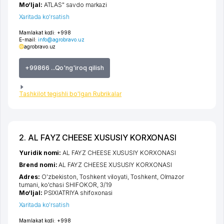
Mo‘ljal:
ATLAS" savdo markazi
Xaritada ko'rsatish
Mamlakat kodi:
+998
E-mail:
info@agrobravo.uz
agrobravo.uz
+99866 ...Qo'ng'iroq qilish
Tashkilot tegishli bo'lgan Rubrikalar
2. AL FAYZ CHEESE XUSUSIY KORXONASI
Yuridik nomi:
AL FAYZ CHEESE XUSUSIY KORXONASI
Brend nomi:
AL FAYZ CHEESE XUSUSIY KORXONASI
Adres:
O'zbekiston,
Toshkent viloyati
,
Toshkent
,
Olmazor
tumani
,
ko'chasi SHIFOKOR
, 3/19
Mo‘ljal:
PSIXIATRIYA shifoxonasi
Xaritada ko'rsatish
Mamlakat kodi:
+998