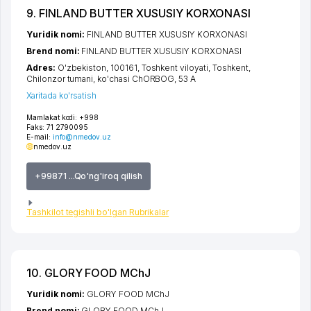
9. FINLAND BUTTER XUSUSIY KORXONASI
Yuridik nomi:
FINLAND BUTTER XUSUSIY KORXONASI
Brend nomi:
FINLAND BUTTER XUSUSIY KORXONASI
Adres:
O'zbekiston, 100161,
Toshkent viloyati
,
Toshkent
,
Chilonzor tumani
,
ko'chasi ChORBOG
, 53 А
Xaritada ko'rsatish
Mamlakat kodi:
+998
Faks:
71 2790095
E-mail:
info@nmedov.uz
nmedov.uz
+99871 ...Qo'ng'iroq qilish
Tashkilot tegishli bo'lgan Rubrikalar
10. GLORY FOOD MChJ
Yuridik nomi:
GLORY FOOD MChJ
Brend nomi:
GLORY FOOD MChJ