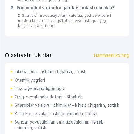
❓
Eng maqbul variantni qanday tanlash mumkin?
2–3 ta taklifni xususiyatlari, kafolati, yetkazib berish
muddatlari va servis qo‘llab-quvvatlash qulayligi
bo‘yicha solishtiring.
O‘xshash ruknlar
Hammasini ko'ring
Inkubatorlar - ishlab chiqarish, sotish
O‘simlik yog‘lari
Tez tayyorlanadigan ugra
Oziq-ovqat mahsulotlari - Sharbat
Sharoblar va spirtli ichimliklar - ishlab chiqarish, sotish
Baliq konservalari - ishlab chiqarish, sotish
Sanoat sovutgichlari va muzlatgichlar - ishlab
chiqarish, sotish