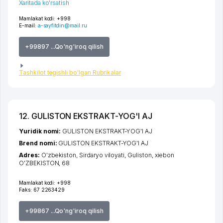
Xaritada ko'rsatish
Mamlakat kodi:
+998
E-mail:
a-sayfitdin@mail.ru
+99897 ...Qo'ng'iroq qilish
Tashkilot tegishli bo'lgan Rubrikalar
12. GULISTON EKSTRAKT-YOG'I AJ
Yuridik nomi:
GULISTON EKSTRAKT-YOG'I AJ
Brend nomi:
GULISTON EKSTRAKT-YOG'I AJ
Adres:
O'zbekiston,
Sirdaryo viloyati
,
Guliston
,
xiеbon
O'ZBEKISTON
, 68
Mamlakat kodi:
+998
Faks:
67 2263429
+99867 ...Qo'ng'iroq qilish