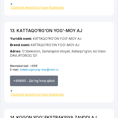
Tashkilot tegishli bo'lgan Rubrikalar
13. KATTAQO'RG'ON YOG'-MOY AJ
Yuridik nomi:
KATTAQO'RG'ON YOG'-MOY AJ
Brend nomi:
KATTAQO'RG'ON YOG'-MOY AJ
Adres:
O'zbekiston,
Samarqand viloyati
,
Kattaqo'rg'on
,
ko'chasi
DAVLATOBOD
, 121
Mamlakat kodi:
+998
E-mail:
kattakurganyog-moy@mail.ru
+99895 ...Qo'ng'iroq qilish
Tashkilot tegishli bo'lgan Rubrikalar
14. KOGON YOG' EKSTRAKSIYA ZAVODI AJ