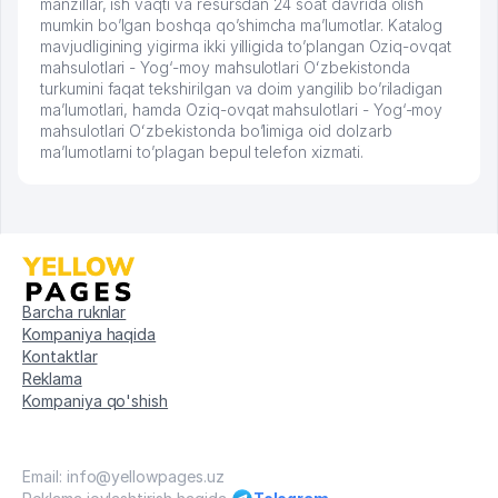
manzillar, ish vaqti va resursdan 24 soat davrida olish
mumkin bo’lgan boshqa qo’shimcha ma’lumotlar. Katalog
mavjudligining yigirma ikki yilligida to’plangan Oziq-ovqat
mahsulotlari - Yog‘-moy mahsulotlari Oʻzbekistonda
turkumini faqat tekshirilgan va doim yangilib bo’riladigan
ma’lumotlari, hamda Oziq-ovqat mahsulotlari - Yog‘-moy
mahsulotlari Oʻzbekistonda bo’limiga oid dolzarb
ma’lumotlarni to’plagan bepul telefon xizmati.
Barcha ruknlar
Kompaniya haqida
Kontaktlar
Reklama
Kompaniya qo'shish
Email: info@yellowpages.uz