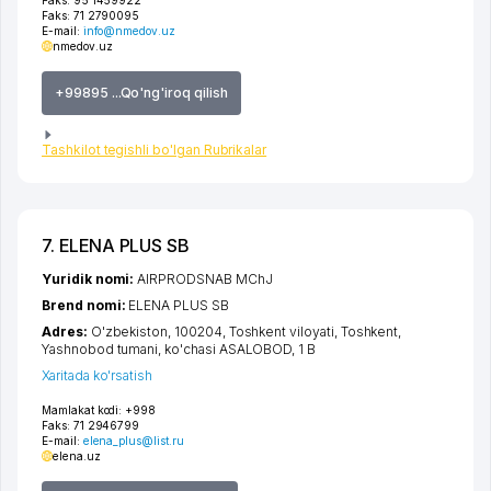
Faks:
95 1459922
Faks:
71 2790095
E-mail:
info@nmedov.uz
nmedov.uz
+99895 ...Qo'ng'iroq qilish
Tashkilot tegishli bo'lgan Rubrikalar
7. ELENA PLUS SB
Yuridik nomi:
AIRPRODSNAB MChJ
Brend nomi:
ELENA PLUS SB
Adres:
O'zbekiston, 100204,
Toshkent viloyati
,
Toshkent
,
Yashnobod tumani
,
ko'chasi ASALOBOD
, 1 B
Xaritada ko'rsatish
Mamlakat kodi:
+998
Faks:
71 2946799
E-mail:
elena_plus@list.ru
elena.uz