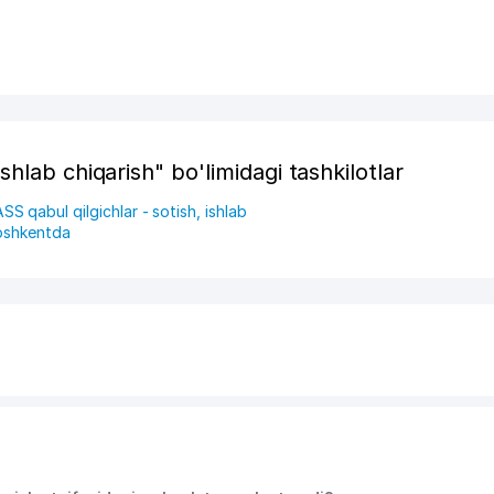
hlab chiqarish" bo'limidagi tashkilotlar
 qabul qilgichlar - sotish, ishlab
Toshkentda