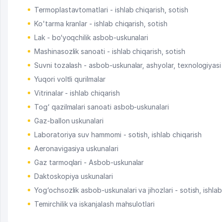
Termoplastavtomatlari - ishlab chiqarish, sotish
Ko'tarma kranlar - ishlab chiqarish, sotish
Lak - bo‘yoqchilik asbob-uskunalari
Mashinasozlik sanoati - ishlab chiqarish, sotish
Suvni tozalash - asbob-uskunalar, ashyolar, texnologiyasi
Yuqori voltli qurilmalar
Vitrinalar - ishlab chiqarish
Tog‘ qazilmalari sanoati asbob-uskunalari
Gaz-ballon uskunalari
Laboratoriya suv hammomi - sotish, ishlab chiqarish
Aeronavigasiya uskunalari
Gaz tarmoqlari - Asbob-uskunalar
Daktoskopiya uskunalari
Yog‘ochsozlik asbob-uskunalari va jihozlari - sotish, ishlab
Temirchilik va iskanjalash mahsulotlari