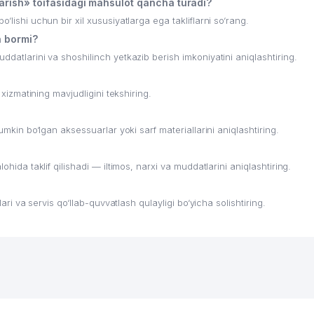
arish» toifasidagi mahsulot qancha turadi?
‘lishi uchun bir xil xususiyatlarga ega takliflarni so‘rang.
h bormi?
ddatlarini va shoshilinch yetkazib berish imkoniyatini aniqlashtiring.
 xizmatining mavjudligini tekshiring.
umkin bo‘lgan aksessuarlar yoki sarf materiallarini aniqlashtiring.
ohida taklif qilishadi — iltimos, narxi va muddatlarini aniqlashtiring.
lari va servis qo‘llab-quvvatlash qulayligi bo‘yicha solishtiring.