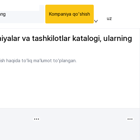
ang
Kompaniya qo'shish
uz
alar va tashkilotlar katalogi, ularning
sh haqida to’liq ma’lumot to’plangan.