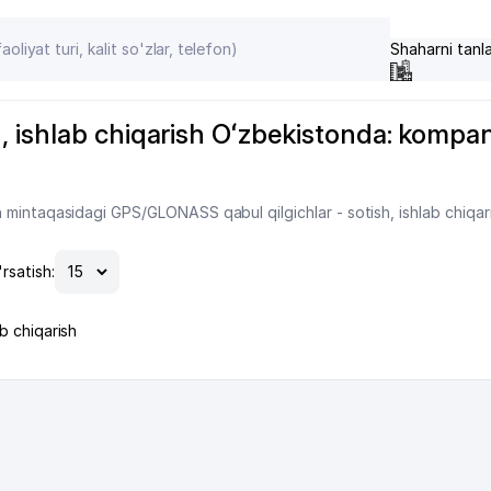
Shaharni tanl
ishlab chiqarish Oʻzbekistonda: kompaniy
mintaqasidagi GPS/GLONASS qabul qilgichlar - sotish, ishlab chiqari
'rsatish:
b chiqarish