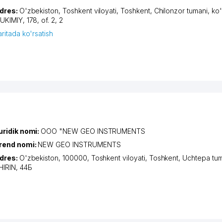
dres:
O'zbekiston,
Toshkent viloyati
,
Toshkent
,
Chilonzor tumani
,
ko'
UKIMIY
, 178, of. 2, 2
aritada ko'rsatish
uridik nomi:
OOO "NEW GEO INSTRUMENTS
rend nomi:
NEW GEO INSTRUMENTS
dres:
O'zbekiston, 100000,
Toshkent viloyati
,
Toshkent
,
Uchtepa tum
HIRIN
, 44Б