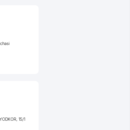
chasi
NYODKOR
, 15/1