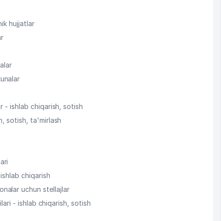
ik hujjatlar
r
alar
unalar
r - ishlab chiqarish, sotish
h, sotish, ta'mirlash
ari
 ishlab chiqarish
alar uchun stellajlar
ilari - ishlab chiqarish, sotish