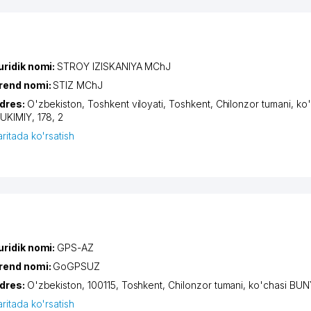
uridik nomi:
STROY IZISKANIYA MChJ
rend nomi:
STIZ MChJ
dres:
O'zbekiston,
Toshkent viloyati
,
Toshkent
,
Chilonzor tumani
,
ko'
UKIMIY
, 178, 2
aritada ko'rsatish
uridik nomi:
GPS-AZ
rend nomi:
GoGPSUZ
dres:
O'zbekiston, 100115,
Toshkent
,
Chilonzor tumani
,
ko'chasi BU
aritada ko'rsatish