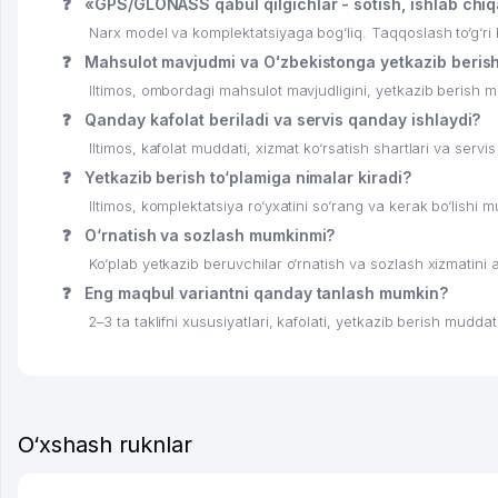
❓
«GPS/GLONASS qabul qilgichlar - sotish, ishlab chiq
Narx model va komplektatsiyaga bog‘liq. Taqqoslash to‘g‘ri bo
❓
Mahsulot mavjudmi va Oʻzbekistonga yetkazib beris
Iltimos, ombordagi mahsulot mavjudligini, yetkazib berish mu
❓
Qanday kafolat beriladi va servis qanday ishlaydi?
Iltimos, kafolat muddati, xizmat ko‘rsatish shartlari va servis
❓
Yetkazib berish to‘plamiga nimalar kiradi?
Iltimos, komplektatsiya ro‘yxatini so‘rang va kerak bo‘lishi m
❓
O‘rnatish va sozlash mumkinmi?
Ko‘plab yetkazib beruvchilar o‘rnatish va sozlash xizmatini al
❓
Eng maqbul variantni qanday tanlash mumkin?
2–3 ta taklifni xususiyatlari, kafolati, yetkazib berish muddat
O‘xshash ruknlar