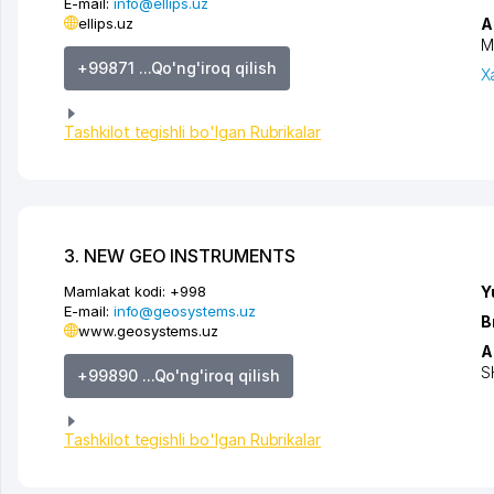
E-mail:
info@ellips.uz
ellips.uz
A
M
+99871 ...Qo'ng'iroq qilish
X
Tashkilot tegishli bo'lgan Rubrikalar
3. NEW GEO INSTRUMENTS
Mamlakat kodi:
+998
Y
E-mail:
info@geosystems.uz
B
www.geosystems.uz
A
S
+99890 ...Qo'ng'iroq qilish
Tashkilot tegishli bo'lgan Rubrikalar