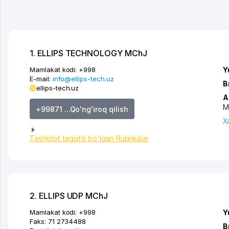
1. ELLIPS TECHNOLOGY MChJ
Mamlakat kodi:
+998
Y
E-mail:
info@ellips-tech.uz
B
ellips-tech.uz
A
M
+99871 ...Qo'ng'iroq qilish
X
Tashkilot tegishli bo'lgan Rubrikalar
2. ELLIPS UDP MChJ
Mamlakat kodi:
+998
Y
Faks:
71 2734488
B