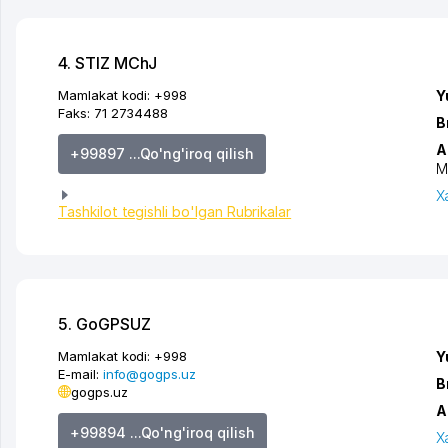
4. STIZ MChJ
Mamlakat kodi:
+998
Y
Faks:
71 2734488
B
A
+99897 ...Qo'ng'iroq qilish
M
X
Tashkilot tegishli bo'lgan Rubrikalar
5. GoGPSUZ
Mamlakat kodi:
+998
Y
E-mail:
info@gogps.uz
B
gogps.uz
A
+99894 ...Qo'ng'iroq qilish
X