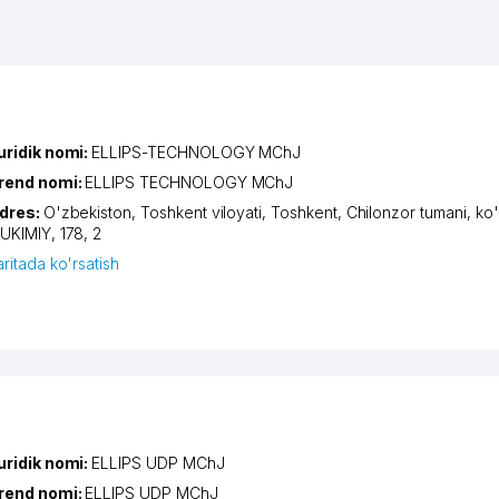
uridik nomi:
ELLIPS-TECHNOLOGY MChJ
rend nomi:
ELLIPS TECHNOLOGY MChJ
dres:
O'zbekiston,
Toshkent viloyati
,
Toshkent
,
Chilonzor tumani
,
ko'
UKIMIY
, 178, 2
aritada ko'rsatish
uridik nomi:
ELLIPS UDP MChJ
rend nomi:
ELLIPS UDP MChJ