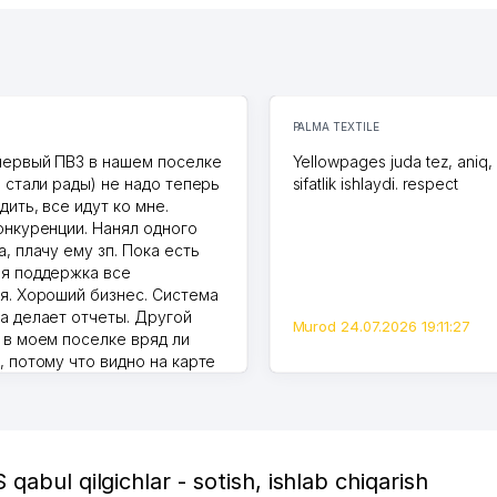
PALMA TEXTILE
первый ПВЗ в нашем поселке
Yellowpages juda tez, aniq,
и стали рады) не надо теперь
sifatlik ishlaydi. respect
дить, все идут ко мне.
онкуренции. Нанял одного
, плачу ему зп. Пока есть
я поддержка все
я. Хороший бизнес. Система
а делает отчеты. Другой
Murod 24.07.2026 19:11:27
 в моем поселке вряд ли
, потому что видно на карте
Узбекистана что тут у нас
ПВЗ. Выгодное дело и
.
7.2026 08:00:37
qabul qilgichlar - sotish, ishlab chiqarish