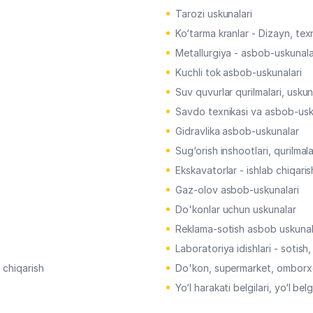
Tarozi uskunalari
Ko‘tarma kranlar - Dizayn, texn
Metallurgiya - asbob-uskunala
Kuchli tok asbob-uskunalari
Suv quvurlar qurilmalari, uskun
Savdo texnikasi va asbob-usk
Gidravlika asbob-uskunalar
Sug‘orish inshootlari, qurilmala
Ekskavatorlar - ishlab chiqaris
Gaz-olov asbob-uskunalari
Do'konlar uchun uskunalar
Reklama-sotish asbob uskunal
Laboratoriya idishlari - sotish,
 chiqarish
Do'kon, supermarket, omborxon
Yo‘l harakati belgilari, yo‘l belg