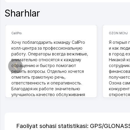
Sharhlar
CallPro
OZON MChJ
Хочу поблагодарить команду CallPro
Я открыл 
колл-центра за профессиональную
и как люд
работу. Операторы всегда вежливые,
в город ез
внимательно относятся к каждому
Никакой к
обращению и быстро помогают
сотрудника
решить вопросы. Отдельно хочется
финансова
отметить грамотную речь,
получаетс
ответственность и оперативность.
Озона сам
Благодаря их работе значительно
конкурент
улучшилось качество обслуживания
откроется
клиентов. Рекомендую этот колл-
Озона для 
центр как надежного партнера для
уже есть 
бизнеса.
спокойное
Vip Brand 31.07.2026 11:43:39
Марат 27.0
Faoliyat sohasi statistikasi: GPS/GLONASS 