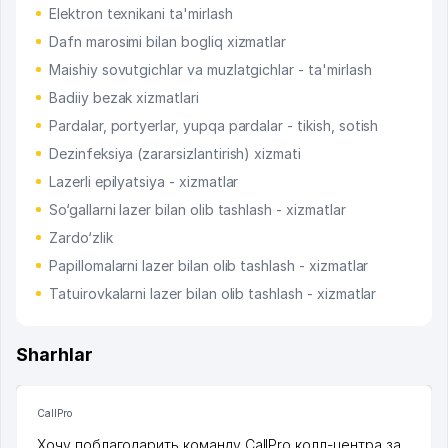
Elektron texnikani ta'mirlash
Dafn marosimi bilan bogliq xizmatlar
Maishiy sovutgichlar va muzlatgichlar - ta'mirlash
Badiiy bezak xizmatlari
Pardalar, portyerlar, yupqa pardalar - tikish, sotish
Dezinfeksiya (zararsizlantirish) xizmati
Lazerli epilyatsiya - xizmatlar
So‘gallarni lazer bilan olib tashlash - xizmatlar
Zardo‘zlik
Papillomalarni lazer bilan olib tashlash - xizmatlar
Tatuirovkalarni lazer bilan olib tashlash - xizmatlar
Sharhlar
CallPro
Хочу поблагодарить команду CallPro колл-центра за