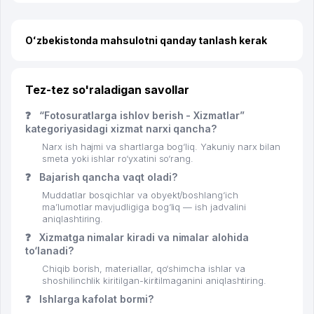
Oʻzbekistonda mahsulotni qanday tanlash kerak
Tez-tez so'raladigan savollar
❓
“Fotosuratlarga ishlov berish - Xizmatlar”
kategoriyasidagi xizmat narxi qancha?
Narx ish hajmi va shartlarga bog‘liq. Yakuniy narx bilan
smeta yoki ishlar ro‘yxatini so‘rang.
❓
Bajarish qancha vaqt oladi?
Muddatlar bosqichlar va obyekt/boshlang‘ich
ma’lumotlar mavjudligiga bog‘liq — ish jadvalini
aniqlashtiring.
❓
Xizmatga nimalar kiradi va nimalar alohida
to‘lanadi?
Chiqib borish, materiallar, qo‘shimcha ishlar va
shoshilinchlik kiritilgan-kiritilmaganini aniqlashtiring.
❓
Ishlarga kafolat bormi?