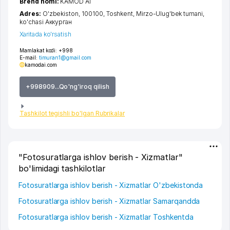
Brend nomi:
KAMOD AI
Adres:
O'zbekiston, 100100,
Toshkent
,
Mirzo-Ulug'bek tumani
,
ko'chasi Аккурган
Xaritada ko'rsatish
Mamlakat kodi:
+998
E-mail:
timuran1@gmail.com
kamodai.com
+998909...Qo'ng'iroq qilish
Tashkilot tegishli bo'lgan Rubrikalar
"Fotosuratlarga ishlov berish - Xizmatlar"
bo'limidagi tashkilotlar
Fotosuratlarga ishlov berish - Xizmatlar O'zbekistonda
Fotosuratlarga ishlov berish - Xizmatlar Samarqandda
Fotosuratlarga ishlov berish - Xizmatlar Toshkentda