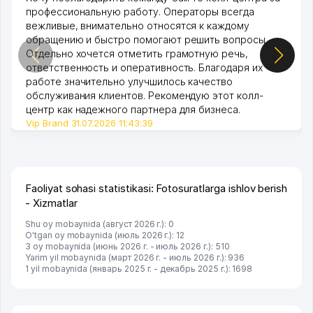
профессиональную работу. Операторы всегда
вежливые, внимательно относятся к каждому
обращению и быстро помогают решить вопросы.
Отдельно хочется отметить грамотную речь,
ответственность и оперативность. Благодаря их
работе значительно улучшилось качество
обслуживания клиентов. Рекомендую этот колл-
центр как надежного партнера для бизнеса.
Vip Brand 31.07.2026 11:43:39
Faoliyat sohasi statistikasi: Fotosuratlarga ishlov berish
- Xizmatlar
Shu oy mobaynida (август 2026 г.): 0
O'tgan oy mobaynida (июль 2026 г.): 12
3 oy mobaynida (июнь 2026 г. - июль 2026 г.): 510
Yarim yil mobaynida (март 2026 г. - июль 2026 г.): 936
1 yil mobaynida (январь 2025 г. - декабрь 2025 г.): 1698