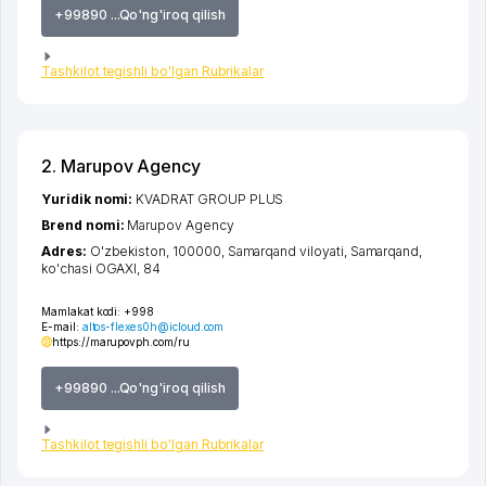
+99890 ...Qo'ng'iroq qilish
Tashkilot tegishli bo'lgan Rubrikalar
2. Marupov Agency
Yuridik nomi:
KVADRAT GROUP PLUS
Brend nomi:
Marupov Agency
Adres:
O'zbekiston, 100000,
Samarqand viloyati
,
Samarqand
,
ko'chasi OGAXI
, 84
Mamlakat kodi:
+998
E-mail:
altos-flexes0h@icloud.com
https://marupovph.com/ru
+99890 ...Qo'ng'iroq qilish
Tashkilot tegishli bo'lgan Rubrikalar