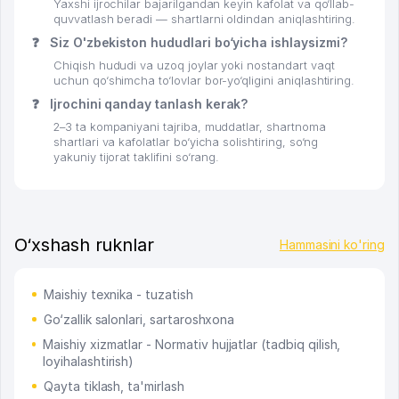
Yaxshi ijrochilar bajarilgandan keyin kafolat va qo‘llab-
quvvatlash beradi — shartlarni oldindan aniqlashtiring.
❓
Siz O'zbekiston hududlari bo‘yicha ishlaysizmi?
Chiqish hududi va uzoq joylar yoki nostandart vaqt
uchun qo‘shimcha to‘lovlar bor-yo‘qligini aniqlashtiring.
❓
Ijrochini qanday tanlash kerak?
2–3 ta kompaniyani tajriba, muddatlar, shartnoma
shartlari va kafolatlar bo‘yicha solishtiring, so‘ng
yakuniy tijorat taklifini so‘rang.
O‘xshash ruknlar
Hammasini ko'ring
Maishiy texnika - tuzatish
Go‘zallik salonlari, sartaroshxona
Maishiy xizmatlar - Normativ hujjatlar (tadbiq qilish,
loyihalashtirish)
Qayta tiklash, ta'mirlash