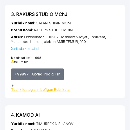
3. RAKURS STUDIO MChJ
Yuridik nomi:
SAFARI SHIRIN MChJ
Brend nomi:
RAKURS STUDIO MChJ
Adres:
O'zbekiston, 100202,
Toshkent viloyati
,
Toshkent
,
Yunusobod tumani
,
xiеbon AMIR TEMUR
, 100
Xaritada ko'rsatish
Mamlakat kodi:
+998
rakurs.uz
+99897 ...Qo'ng'iroq qilish
Tashkilot tegishli bo'lgan Rubrikalar
4. KAMOD AI
Yuridik nomi:
TIMURBEK NISHANOV