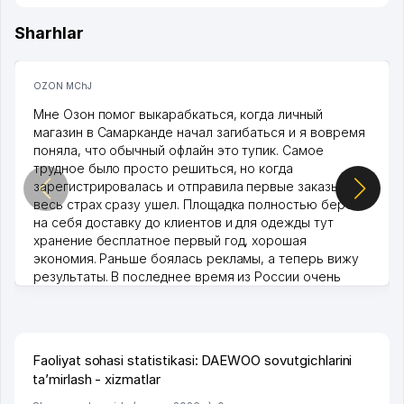
Sharhlar
OZON MChJ
Мне Озон помог выкарабкаться, когда личный
магазин в Самарканде начал загибаться и я вовремя
поняла, что обычный офлайн это тупик. Самое
трудное было просто решиться, но когда
зарегистрировалась и отправила первые заказы,
весь страх сразу ушел. Площадка полностью берет
на себя доставку до клиентов и для одежды тут
хранение бесплатное первый год, хорошая
экономия. Раньше боялась рекламы, а теперь вижу
результаты. В последнее время из России очень
много заказывают, а вначале только по Узбекистану
брали, но вяло. Удалось раскрутиться, дальше
развиваюсь потихоньку😊
Hamida 03.08.2026 12:45:39
Faoliyat sohasi statistikasi: DAEWOO sovutgichlarini
ta’mirlash - xizmatlar