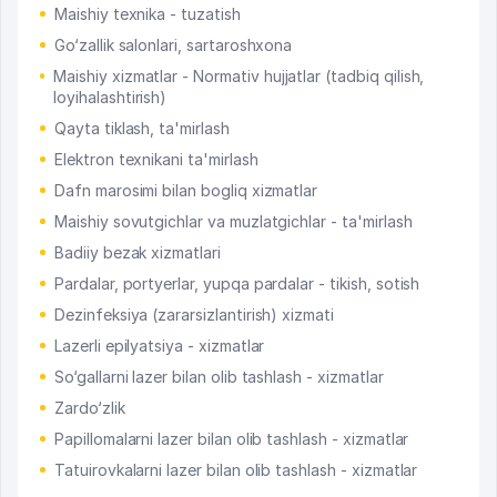
Maishiy texnika - tuzatish
Go‘zallik salonlari, sartaroshxona
Maishiy xizmatlar - Normativ hujjatlar (tadbiq qilish,
loyihalashtirish)
Qayta tiklash, ta'mirlash
Elektron texnikani ta'mirlash
Dafn marosimi bilan bogliq xizmatlar
Maishiy sovutgichlar va muzlatgichlar - ta'mirlash
Badiiy bezak xizmatlari
Pardalar, portyerlar, yupqa pardalar - tikish, sotish
Dezinfeksiya (zararsizlantirish) xizmati
Lazerli epilyatsiya - xizmatlar
So‘gallarni lazer bilan olib tashlash - xizmatlar
Zardo‘zlik
Papillomalarni lazer bilan olib tashlash - xizmatlar
Tatuirovkalarni lazer bilan olib tashlash - xizmatlar