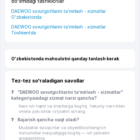
bo'limidagi tashkilotlar
DAEWOO sovutgichlarini ta’mirlash - xizmatlar
O'zbekistonda
DAEWOO sovutgichlarini ta’mirlash - xizmatlar
Toshkentda
Oʻzbekistonda mahsulotni qanday tanlash kerak
Tez-tez so'raladigan savollar
❓
“DAEWOO sovutgichlarini ta’mirlash - xizmatlar”
kategoriyasidagi xizmat narxi qancha?
Narx ish hajmi va shartlarga bog‘liq. Yakuniy narx bilan
smeta yoki ishlar ro‘yxatini so‘rang.
❓
Bajarish qancha vaqt oladi?
Muddatlar bosqichlar va obyekt/boshlang‘ich
ma’lumotlar mavjudligiga bog‘liq — ish jadvalini
aniqlashtiring.