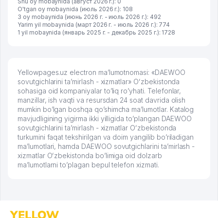
Shu oy mobaynida (август 2026 г.): 0
O'tgan oy mobaynida (июль 2026 г.): 108
3 oy mobaynida (июнь 2026 г. - июль 2026 г.): 492
Yarim yil mobaynida (март 2026 г. - июль 2026 г.): 774
1 yil mobaynida (январь 2025 г. - декабрь 2025 г.): 1728
Yellowpages.uz electron ma’lumotnomasi: «DAEWOO
sovutgichlarini ta’mirlash - xizmatlar» Oʻzbekistonda
sohasiga oid kompaniyalar to’liq ro’yhati. Telefonlar,
manzillar, ish vaqti va resursdan 24 soat davrida olish
mumkin bo’lgan boshqa qo’shimcha ma’lumotlar. Katalog
mavjudligining yigirma ikki yilligida to’plangan DAEWOO
sovutgichlarini ta’mirlash - xizmatlar Oʻzbekistonda
turkumini faqat tekshirilgan va doim yangilib bo’riladigan
ma’lumotlari, hamda DAEWOO sovutgichlarini ta’mirlash -
xizmatlar Oʻzbekistonda bo’limiga oid dolzarb
ma’lumotlarni to’plagan bepul telefon xizmati.