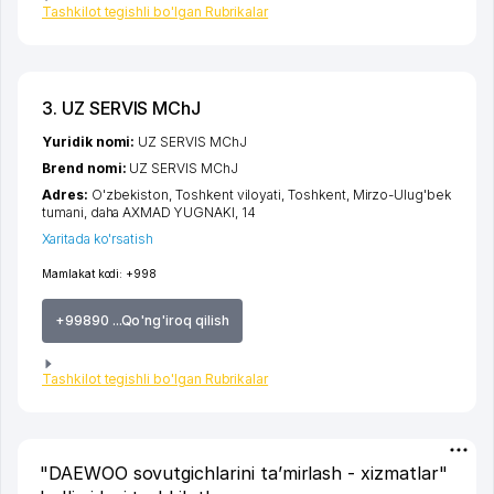
Tashkilot tegishli bo'lgan Rubrikalar
3. UZ SERVIS MChJ
Yuridik nomi:
UZ SERVIS MChJ
Brend nomi:
UZ SERVIS MChJ
Adres:
O'zbekiston,
Toshkent viloyati
,
Toshkent
,
Mirzo-Ulug'bek
tumani
,
daha AXMAD YUGNAKI
, 14
Xaritada ko'rsatish
Mamlakat kodi:
+998
+99890 ...Qo'ng'iroq qilish
Tashkilot tegishli bo'lgan Rubrikalar
"DAEWOO sovutgichlarini ta’mirlash - xizmatlar"