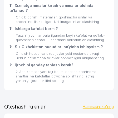
❓
Xizmatga nimalar kiradi va nimalar alohida
to‘lanadi?
Chiqib borish, materiallar, qo‘shimcha ishlar va
shoshilinchlik kiritilgan-kiritilmaganini aniqlashtiring.
❓
Ishlarga kafolat bormi?
Yaxshi ijrochilar bajarilgandan keyin kafolat va qo‘llab-
quvvatlash beradi — shartlarni oldindan aniqlashtiring.
❓
Siz O'zbekiston hududlari bo‘yicha ishlaysizmi?
Chiqish hududi va uzoq joylar yoki nostandart vaqt
uchun qo‘shimcha to‘lovlar bor-yo‘qligini aniqlashtiring.
❓
Ijrochini qanday tanlash kerak?
2–3 ta kompaniyani tajriba, muddatlar, shartnoma
shartlari va kafolatlar bo‘yicha solishtiring, so‘ng
yakuniy tijorat taklifini so‘rang.
O‘xshash ruknlar
Hammasini ko'ring