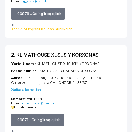
E-mail:
lg_shark@rambler.ru
+99878 ...Qo'ng'iroq qilish
Tashkilot tegishli bo'lgan Rubrikalar
2. KLIMATHOUSE XUSUSIY KORXONASI
Yuridik nomi:
KLIMATHOUSE XUSUSIY KORXONASI
Brend nomi:
KLIMATHOUSE XUSUSIY KORXONASI
Adres:
O'zbekiston, 100152,
Toshkent viloyati
,
Toshkent
,
Chilonzor tumani
,
daha CHILONZOR-11
, 33/37
Xaritada ko'rsatish
Mamlakat kodi:
+998
E-mail:
climat.house@mail.ru
klimat-house.uz
+99871 ...Qo'ng'iroq qilish