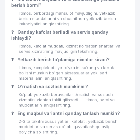
berish bormi?
Iltimos, ombordagi mahsulot mavjudligini, yetkazib
berish muddatlarini va shoshilinch yetkazib berish
imkoniyatini aniqlashtiring.
❓
Qanday kafolat beriladi va servis qanday
ishlaydi?
Iltimos, kafolat muddati, xizmat ko‘rsatish shartlari va
servis xizmatining mavjudligini tekshiring.
❓
Yetkazib berish to‘plamiga nimalar kiradi?
Iltimos, komplektatsiya ro‘yxatini so‘rang va kerak
bo‘lishi mumkin bo‘lgan aksessuarlar yoki sarf
materiallarini aniqlashtiring.
❓
O‘rnatish va sozlash mumkinmi?
Ko‘plab yetkazib beruvchilar o‘rnatish va sozlash
xizmatini alohida taklif qilishadi — iltimos, narxi va
muddatlarini aniqlashtiring.
❓
Eng maqbul variantni qanday tanlash mumkin?
2–3 ta taklifni xususiyatlari, kafolati, yetkazib berish
muddatlari va servis qo‘llab-quvvatlash qulayligi
bo‘yicha solishtiring.