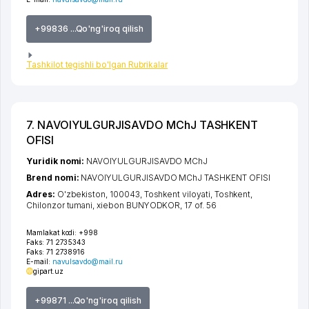
+99836 ...Qo'ng'iroq qilish
Tashkilot tegishli bo'lgan Rubrikalar
7. NAVOIYULGURJISAVDO MChJ TASHKENT
OFISI
Yuridik nomi:
NAVOIYULGURJISAVDO MChJ
Brend nomi:
NAVOIYULGURJISAVDO MChJ TASHKENT OFISI
Adres:
O'zbekiston, 100043,
Toshkent viloyati
,
Toshkent
,
Chilonzor tumani
,
xiеbon BUNYODKOR
, 17 of. 56
Mamlakat kodi:
+998
Faks:
71 2735343
Faks:
71 2738916
E-mail:
navulsavdo@mail.ru
gipart.uz
+99871 ...Qo'ng'iroq qilish