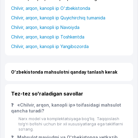
Chilvir, arqon, kanopli ip O'zbekistonda
Chilvir, arqon, kanopli ip Quyichirchiq tumanida
Chilvir, arqon, kanopli ip Navoiyda
Chilvir, arqon, kanopli ip Toshkentda
Chilvir, arqon, kanopli ip Yangibozorda
Oʻzbekistonda mahsulotni qanday tanlash kerak
Tez-tez so'raladigan savollar
❓
«Chilvir, arqon, kanopli ip» toifasidagi mahsulot
qancha turadi?
Narx model va komplektatsiyaga bog‘liq. Taqqoslash
to‘g‘ri bo‘lishi uchun bir xil xususiyatlarga ega takliflarni
so‘rang.
❓
Mahsulot mavjudmi va Oʻzbekistonga yetkazib