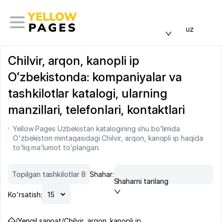
uz
Chilvir, arqon, kanopli ip
Oʻzbekistonda: kompaniyalar va
tashkilotlar katalogi, ularning
manzillari, telefonlari, kontaktlari
Yellow Pages Uzbekistan katalogining shu bo’limida
O'zbekiston mintaqasidagi Chilvir, arqon, kanopli ip haqida
to’liq ma’lumot to’plangan.
Topilgan tashkilotlar 8
Shahar:
Shaharni tanlang
Ko'rsatish:
/
Yengil sanoat
/
Chilvir, arqon, kanopli ip