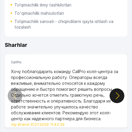
To‘qimachilik ilmiy tashkilotlari
To'qimachilik mahsulotlari
To‘qimachilik sanoati - chiqindilarni qayta ishlash va
tozalash
Sharhlar
CallPro
Хочу поблагодарить команду CallPro колл-центра за
профессиональную работу. Операторы всегда
вежливые, внимательно относятся к каждому
обращению и быстро помогают решить вопросы.
Отдельно хочется отметить грамотную речь,
ответственность и оперативность. Благодаря их
работе значительно улучшилось качество
обслуживания клиентов. Рекомендую этот колл-
центр как надежного партнера для бизнеса.
Vip Brand 31.07.2026 11:43:39