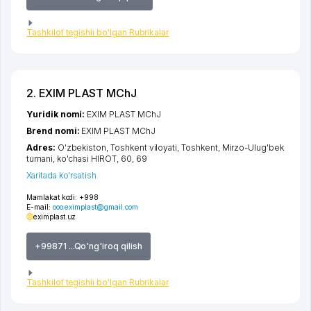
Tashkilot tegishli bo'lgan Rubrikalar
2. EXIM PLAST MChJ
Yuridik nomi:
EXIM PLAST MChJ
Brend nomi:
EXIM PLAST MChJ
Adres:
O'zbekiston,
Toshkent viloyati
,
Toshkent
,
Mirzo-Ulug'bek
tumani
,
ko'chasi HIROT
, 60, 69
Xaritada ko'rsatish
Mamlakat kodi:
+998
E-mail:
ooo.eximplast@gmail.com
eximplast.uz
+99871 ...Qo'ng'iroq qilish
Tashkilot tegishli bo'lgan Rubrikalar