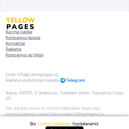
Barcha ruknlar
Kompaniya haqida
Kontaktlar
Reklama
Kompaniya qo'shish
Email: info@yellowpages.uz
Reklama joylashtirish haqida
Telegram
Adres: 100170, O'zbekiston, Toshkent shahri, Sayram ko'chasi
25.
Har qanday nusxa ko'chirish materiallari faqat sayt
ma'muriyatining ruxsati bilan mumkin YellowPages.Uz
Biz
cookie fayllaridan
foydalanamiz
O'zbekiston, 2009 - 2026 / O'zbekiston "sariq