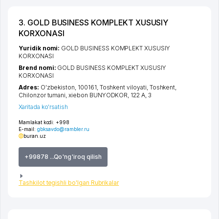
3. GOLD BUSINESS KOMPLEKT XUSUSIY
KORXONASI
Yuridik nomi:
GOLD BUSINESS KOMPLEKT XUSUSIY
KORXONASI
Brend nomi:
GOLD BUSINESS KOMPLEKT XUSUSIY
KORXONASI
Adres:
O'zbekiston, 100161,
Toshkent viloyati
,
Toshkent
,
Chilonzor tumani
,
xiеbon BUNYODKOR
, 122 A, 3
Xaritada ko'rsatish
Mamlakat kodi:
+998
E-mail:
gbksavdo@rambler.ru
buran.uz
+99878 ...Qo'ng'iroq qilish
Tashkilot tegishli bo'lgan Rubrikalar