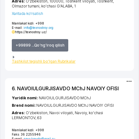
Adres:
O'zbekiston, 100000,
Toshkent viloyati
,
Toshkent
,
Olmazor tumani
,
ko'chasi G'ALABA
, 1
Xaritada ko'rsatish
Mamlakat kodi:
+998
E-mail:
info@texnostroy.org
https://texnostroy.uz/
+99899 ...Qo'ng'iroq qilish
Tashkilot tegishli bo'lgan Rubrikalar
6. NAVOIULGURJISAVDO MChJ NAVOIY OFISI
Yuridik nomi:
NAVOIULGURJISAVDO MChJ
Brend nomi:
NAVOIULGURJISAVDO MChJ NAVOIY OFISI
Adres:
O'zbekiston,
Navoi viloyati
,
Navoiy
,
ko'chasi
LERMONTOV
, 63
Mamlakat kodi:
+998
Faks:
36 2255946
E-mail:
navulsavdo@mail.ru