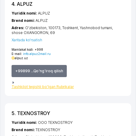
4. ALPUZ
Yuridik nomi:
ALPUZ
Brend nomi:
ALPUZ
Adres:
O'zbekiston, 100173,
Toshkent
,
Yashnobod tumani
,
shose OXANGORON
, 69
Xaritada ko'rsatish
Mamlakat kodi:
+998
E-mail:
info.alpuz2mail.ru
alpuz.uz
+99899 ...Qo'ng'iroq qilish
Tashkilot tegishli bo'lgan Rubrikalar
5. TEXNOSTROY
Yuridik nomi:
ООО TEXNOSTROY
Brend nomi:
TEXNOSTROY