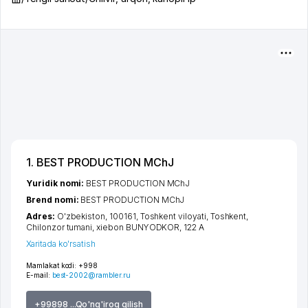
1. BEST PRODUCTION MChJ
Yuridik nomi:
BEST PRODUCTION MChJ
Brend nomi:
BEST PRODUCTION MChJ
Adres:
O'zbekiston, 100161,
Toshkent viloyati
,
Toshkent
,
Chilonzor tumani
,
xiеbon BUNYODKOR
, 122 A
Xaritada ko'rsatish
Mamlakat kodi:
+998
E-mail:
best-2002@rambler.ru
+99898 ...Qo'ng'iroq qilish