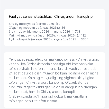
Faoliyat sohasi statistikasi: Chilvir, arqon, kanopli ip
Shu oy mobaynida (август 2026 г.): 0
O'tgan oy mobaynida (июль 2026 г.): 36
3 oy mobaynida (июнь 2026 г. - июль 2026 г.): 738
Yarim yil mobaynida (март 2026 г. - июль 2026 г.): 1422
1 yil mobaynida (январь 2025 г. - декабрь 2025 г.): 3354
Yellowpages.uz electron ma’lumotnomasi: «Chilvir, arqon,
kanopli ip» Oʻzbekistonda sohasiga oid kompaniyalar
to’liq ro’yhati. Telefonlar, manzillar, ish vaqti va resursdan
24 soat davrida olish mumkin bo’lgan boshqa qo’shimcha
ma’lumotlar. Katalog mavjudligining yigirma ikki yilligida
to’plangan Chilvir, arqon, kanopli ip Oʻzbekistonda
turkumini faqat tekshirilgan va doim yangilib bo’riladigan
ma’lumotlari, hamda Chilvir, arqon, kanopli ip
Oʻzbekistonda bo’limiga oid dolzarb ma’lumotlarni
to’plagan bepul telefon xizmati.