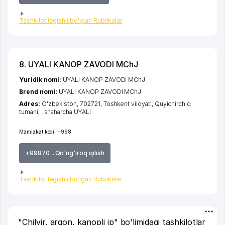
Tashkilot tegishli bo'lgan Rubrikalar
8. UYALI KANOP ZAVODI MChJ
Yuridik nomi:
UYALI KANOP ZAVODI MChJ
Brend nomi:
UYALI KANOP ZAVODI MChJ
Adres:
O'zbekiston, 702721,
Toshkent viloyati
,
Quyichirchiq
tumani
,
,
shaharcha UYALI
Mamlakat kodi:
+998
+99870 ...Qo'ng'iroq qilish
Tashkilot tegishli bo'lgan Rubrikalar
"Chilvir, arqon, kanopli ip" bo'limidagi tashkilotlar