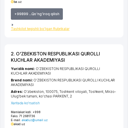
ba.uz
+99899 ...Qo'ng'iroq qilish
Tashkilot tegishli bo'lgan Rubrikalar
2. O'ZBEKISTON RESPUBLIKASI QUROLLI
KUCHLAR AKADEMIYASI
Yuridik nomi:
O'ZBEKISTON RESPUBLIKASI QUROLLI
KUCHLAR AKADEMIYASI
Brend nomi:
O'ZBEKISTON RESPUBLIKASI QUROLLI KUCHLAR
AKADEMIYASI
Adres:
O'zbekiston, 100075,
Toshkent viloyati
,
Toshkent
,
Mirzo-
Ulug'bek tumani
,
ko'chasi PARKENT
, 2
Xaritada ko'rsatish
Mamlakat kodi:
+998
Faks:
71 2681736
E-mail:
akaduz@umail.uz
akad.uz