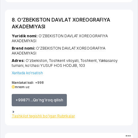
8. O'ZBEKISTON DAVLAT XOREOGRAFIYA
AKADEMIYASI
Yuridik nomi:
O'ZBEKISTON DAVLAT XOREOGRAFIYA
AKADEMIYASI
Brend nomi:
O'ZBEKISTON DAVLAT XOREOGRAFIYA
AKADEMIYASI
Adres:
O'zbekiston,
Toshkent viloyati
,
Toshkent
,
Yakkasaroy
tumani
,
ko'chasi YUSUF HOS HODJIB
, 103
Xaritada ko'rsatish
Mamlakat kodi:
+998
mrxom.uz
+99871 ...Qo'ng'iroq qilish
Tashkilot tegishli bo'lgan Rubrikalar