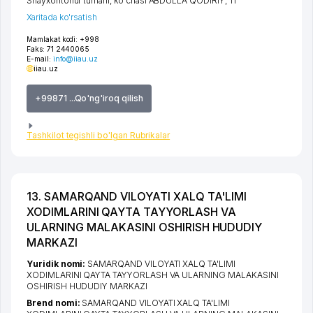
Shayxontohur tumani
,
ko'chasi ABDULLA QODIRIY
, 11
Xaritada ko'rsatish
Mamlakat kodi:
+998
Faks:
71 2440065
E-mail:
info@iiau.uz
iiau.uz
+99871 ...Qo'ng'iroq qilish
Tashkilot tegishli bo'lgan Rubrikalar
13. SAMARQAND VILOYATI XALQ TA'LIMI
XODIMLARINI QAYTA TAYYORLASH VA
ULARNING MALAKASINI OSHIRISH HUDUDIY
MARKAZI
Yuridik nomi:
SAMARQAND VILOYATI XALQ TA'LIMI
XODIMLARINI QAYTA TAYYORLASH VA ULARNING MALAKASINI
OSHIRISH HUDUDIY MARKAZI
Brend nomi:
SAMARQAND VILOYATI XALQ TA'LIMI