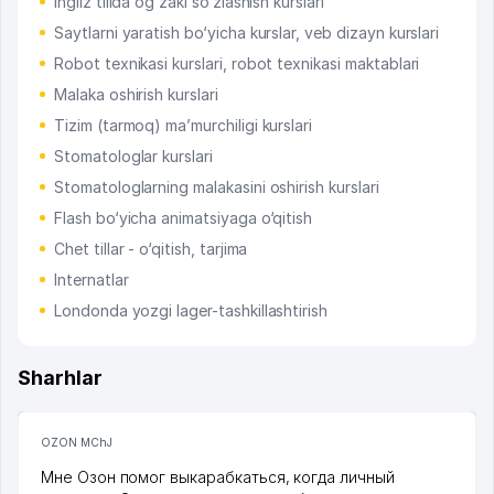
Ingliz tilida og‘zaki so‘zlashish kurslari
Saytlarni yaratish bo‘yicha kurslar, veb dizayn kurslari
Robot texnikasi kurslari, robot texnikasi maktablari
Malaka oshirish kurslari
Tizim (tarmoq) ma’murchiligi kurslari
Stomatologlar kurslari
Stomatologlarning malakasini oshirish kurslari
Flash bo‘yicha animatsiyaga o‘qitish
Chet tillar - o‘qitish, tarjima
Internatlar
Londonda yozgi lager-tashkillashtirish
Sharhlar
OZON MChJ
Мне Озон помог выкарабкаться, когда личный