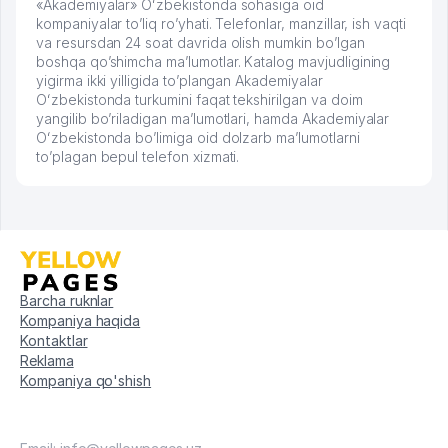
«Akademiyalar» Oʻzbekistonda sohasiga oid
kompaniyalar to’liq ro’yhati. Telefonlar, manzillar, ish vaqti
va resursdan 24 soat davrida olish mumkin bo’lgan
boshqa qo’shimcha ma’lumotlar. Katalog mavjudligining
yigirma ikki yilligida to’plangan Akademiyalar
Oʻzbekistonda turkumini faqat tekshirilgan va doim
yangilib bo’riladigan ma’lumotlari, hamda Akademiyalar
Oʻzbekistonda bo’limiga oid dolzarb ma’lumotlarni
to’plagan bepul telefon xizmati.
Barcha ruknlar
Kompaniya haqida
Kontaktlar
Reklama
Kompaniya qo'shish