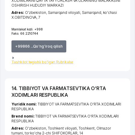
XODIMLARINI QAYTA TAYYORLASH VA ULARNING MALAKASINI
OSHIRISH HUDUDIY MARKAZI
Adres:
O'zbekiston,
Samarqand viloyati
,
Samarqand
,
ko'chasi
X.OBITDINOVA
, 7
Mamlakat kodi:
+998
Faks:
66 2210744
+99866 ...Qo'ng'iroq qilish
Tashkilot tegishli bo'lgan Rubrikalar
14. TIBBIYOT VA FARMATSEVTIKA O'RTA
XODIMLARI RESPUBLIKA
Yuridik nomi:
TIBBIYOT VA FARMATSEVTIKA O'RTA XODIMLARI
RESPUBLIKA
Brend nomi:
TIBBIYOT VA FARMATSEVTIKA O'RTA XODIMLARI
RESPUBLIKA
Adres:
O'zbekiston,
Toshkent viloyati
,
Toshkent
,
Olmazor
tumani
,
tor ko'cha 2-chi SHIFOKORLAR
, 14