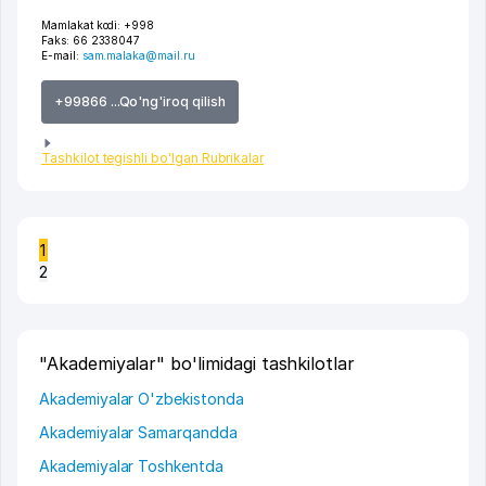
Mamlakat kodi:
+998
Faks:
66 2338047
E-mail:
sam.malaka@mail.ru
+99866 ...Qo'ng'iroq qilish
Tashkilot tegishli bo'lgan Rubrikalar
1
2
"Akademiyalar" bo'limidagi tashkilotlar
Akademiyalar O'zbekistonda
Akademiyalar Samarqandda
Akademiyalar Toshkentda