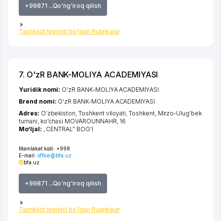
+99871 ...Qo'ng'iroq qilish
Tashkilot tegishli bo'lgan Rubrikalar
7. O'zR BANK-MOLIYA ACADEMIYASI
Yuridik nomi:
O'zR BANK-MOLIYA ACADEMIYASI
Brend nomi:
O'zR BANK-MOLIYA ACADEMIYASI
Adres:
O'zbekiston,
Toshkent viloyati
,
Toshkent
,
Mirzo-Ulug'bek
tumani
,
ko'chasi MOVAROUNNAHR
, 16
Mo‘ljal:
, CENTRAL" BOG'I
Mamlakat kodi:
+998
E-mail:
office@bfa.uz
bfa.uz
+99871 ...Qo'ng'iroq qilish
Tashkilot tegishli bo'lgan Rubrikalar