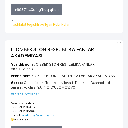
+99871 ...Qo'ng'iroq qilish
Tashkilot tegishli bo'lgan Rubrikalar
6. O'ZBEKISTON RESPUBLIKA FANLAR
AKADEMIYASI
Yuridik nomi:
O'ZBEKISTON RESPUBLIKA FANLAR
AKADEMIYASI
Brend nomi:
O'ZBEKISTON RESPUBLIKA FANLAR AKADEMIYASI
Adres:
O'zbekiston,
Toshkent viloyati
,
Toshkent
,
Yashnobod
tumani
,
ko'chasi YAHYO G'ULOMOV
, 70
Xaritada ko'rsatish
Mamlakat kodi:
+998
Faks:
71 2337482
Faks:
71 2335967
E-mail:
academy@academy.uz
academy.uz