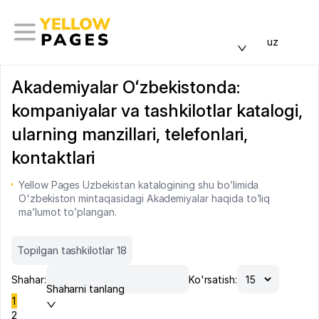
uz
Akademiyalar Oʻzbekistonda:
kompaniyalar va tashkilotlar katalogi,
ularning manzillari, telefonlari,
kontaktlari
Yellow Pages Uzbekistan katalogining shu bo’limida
O'zbekiston mintaqasidagi Akademiyalar haqida to’liq
ma’lumot to’plangan.
Topilgan tashkilotlar 18
Shahar:
Ko'rsatish:
Shaharni tanlang
1
2