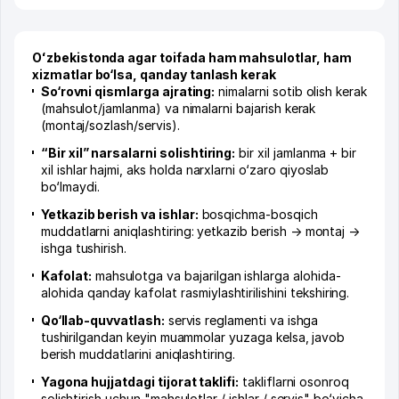
Oʻzbekistonda agar toifada ham mahsulotlar, ham
xizmatlar bo‘lsa, qanday tanlash kerak
So‘rovni qismlarga ajrating:
nimalarni sotib olish kerak
(mahsulot/jamlanma) va nimalarni bajarish kerak
(montaj/sozlash/servis).
“Bir xil” narsalarni solishtiring:
bir xil jamlanma + bir
xil ishlar hajmi, aks holda narxlarni o‘zaro qiyoslab
bo‘lmaydi.
Yetkazib berish va ishlar:
bosqichma-bosqich
muddatlarni aniqlashtiring: yetkazib berish → montaj →
ishga tushirish.
Kafolat:
mahsulotga va bajarilgan ishlarga alohida-
alohida qanday kafolat rasmiylashtirilishini tekshiring.
Qo‘llab-quvvatlash:
servis reglamenti va ishga
tushirilgandan keyin muammolar yuzaga kelsa, javob
berish muddatlarini aniqlashtiring.
Yagona hujjatdagi tijorat taklifi:
takliflarni osonroq
solishtirish uchun "mahsulotlar / ishlar / servis" bo‘yicha