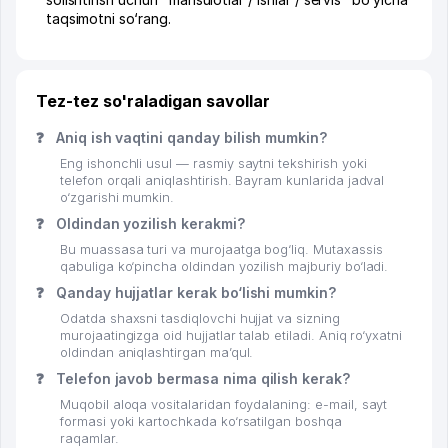
taqsimotni so‘rang.
Tez-tez so'raladigan savollar
❓
Aniq ish vaqtini qanday bilish mumkin?
Eng ishonchli usul — rasmiy saytni tekshirish yoki
telefon orqali aniqlashtirish. Bayram kunlarida jadval
o‘zgarishi mumkin.
❓
Oldindan yozilish kerakmi?
Bu muassasa turi va murojaatga bog‘liq. Mutaxassis
qabuliga ko‘pincha oldindan yozilish majburiy bo‘ladi.
❓
Qanday hujjatlar kerak bo‘lishi mumkin?
Odatda shaxsni tasdiqlovchi hujjat va sizning
murojaatingizga oid hujjatlar talab etiladi. Aniq ro‘yxatni
oldindan aniqlashtirgan ma’qul.
❓
Telefon javob bermasa nima qilish kerak?
Muqobil aloqa vositalaridan foydalaning: e-mail, sayt
formasi yoki kartochkada ko‘rsatilgan boshqa
raqamlar.