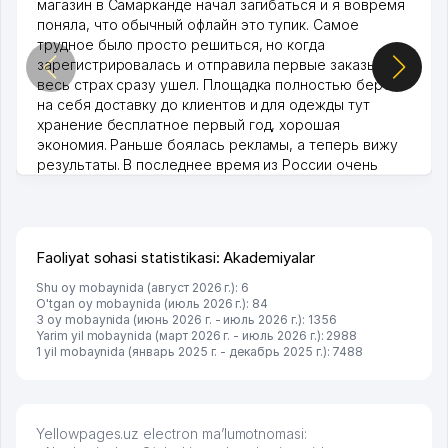
магазин в Самарканде начал загибаться и я вовремя
поняла, что обычный офлайн это тупик. Самое
трудное было просто решиться, но когда
зарегистрировалась и отправила первые заказы,
весь страх сразу ушел. Площадка полностью берет
на себя доставку до клиентов и для одежды тут
хранение бесплатное первый год, хорошая
экономия. Раньше боялась рекламы, а теперь вижу
результаты. В последнее время из России очень
много заказывают, а вначале только по Узбекистану
брали, но вяло. Удалось раскрутиться, дальше
развиваюсь потихоньку😊
Hamida 03.08.2026 12:45:39
Faoliyat sohasi statistikasi: Akademiyalar
Shu oy mobaynida (август 2026 г.): 6
O'tgan oy mobaynida (июль 2026 г.): 84
3 oy mobaynida (июнь 2026 г. - июль 2026 г.): 1356
Yarim yil mobaynida (март 2026 г. - июль 2026 г.): 2988
1 yil mobaynida (январь 2025 г. - декабрь 2025 г.): 7488
Yellowpages.uz electron ma’lumotnomasi: