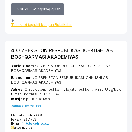
+99871 ...Qo'ng'iroq qilish
Tashkilot tegishli bo'lgan Rubrikalar
4. O'ZBEKISTON RESPUBLIKASI ICHKI ISHLAB
BOSHQARMASI AKADEMIYASI
Yuridik nomi:
O'ZBEKISTON RESPUBLIKASI ICHKI ISHLAB
BOSHQARMASI AKADEMIYASI
Brend nomi:
O'ZBEKISTON RESPUBLIKASI ICHKI ISHLAB
BOSHQARMASI AKADEMIYASI
Adres:
O'zbekiston,
Toshkent viloyati
,
Toshkent
,
Mirzo-Ulug'bek
tumani
,
ko'chasi INTIZOR
, 68
Mo‘ljal:
poliklinika № 8
Xaritada ko'rsatish
Mamlakat kodi:
+998
Faks:
71 2651753
E-mail:
info@akadmvd.uz
akadmvd.uz