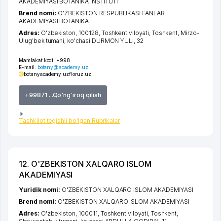
AKADEMIYASI BOTANIKA INSTITUTI
Brend nomi:
O'ZBEKISTON RESPUBLIKASI FANLAR
AKADEMIYASI BOTANIKA
Adres:
O'zbekiston, 100128,
Toshkent viloyati
,
Toshkent
,
Mirzo-
Ulug'bek tumani
,
ko'chasi DURMON YULI
, 32
Mamlakat kodi:
+998
E-mail:
botany@academy.uz
botanyacademy.uz
floruz.uz
+99871 ...Qo'ng'iroq qilish
Tashkilot tegishli bo'lgan Rubrikalar
12. O'ZBEKISTON XALQARO ISLOM
AKADEMIYASI
Yuridik nomi:
O'ZBEKISTON XALQARO ISLOM AKADEMIYASI
Brend nomi:
O'ZBEKISTON XALQARO ISLOM AKADEMIYASI
Adres:
O'zbekiston, 100011,
Toshkent viloyati
,
Toshkent
,