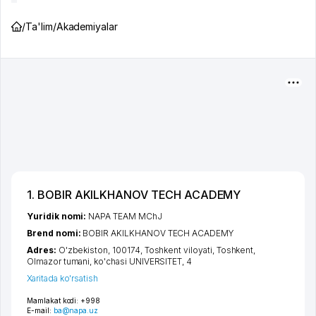
/
Ta'lim
/
Akademiyalar
1. BOBIR AKILKHANOV TECH ACADEMY
Yuridik nomi:
NAPA TEAM MChJ
Brend nomi:
BOBIR AKILKHANOV TECH ACADEMY
Adres:
O'zbekiston, 100174,
Toshkent viloyati
,
Toshkent
,
Olmazor tumani
,
ko'chasi UNIVERSITET
, 4
Xaritada ko'rsatish
Mamlakat kodi:
+998
E-mail:
ba@napa.uz