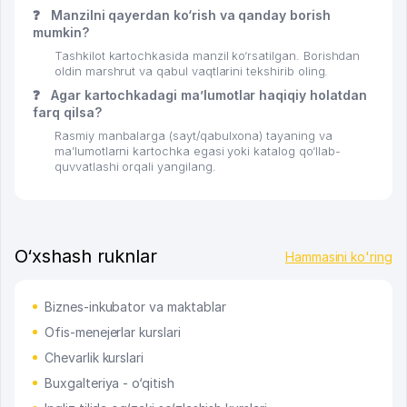
❓
Manzilni qayerdan ko‘rish va qanday borish
mumkin?
Tashkilot kartochkasida manzil ko‘rsatilgan. Borishdan
oldin marshrut va qabul vaqtlarini tekshirib oling.
❓
Agar kartochkadagi ma’lumotlar haqiqiy holatdan
farq qilsa?
Rasmiy manbalarga (sayt/qabulxona) tayaning va
ma’lumotlarni kartochka egasi yoki katalog qo‘llab-
quvvatlashi orqali yangilang.
O‘xshash ruknlar
Hammasini ko'ring
Biznes-inkubator va maktablar
Ofis-menejerlar kurslari
Chevarlik kurslari
Buxgalteriya - o‘qitish