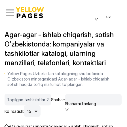
uz
Agar-agar - ishlab chiqarish, sotish
Oʻzbekistonda: kompaniyalar va
tashkilotlar katalogi, ularning
manzillari, telefonlari, kontaktlari
Yellow Pages Uzbekistan katalogining shu bo’limida
O'zbekiston mintaqasidagi Agar-agar - ishlab chiqarish,
sotish haqida to’liq ma’lumot to’plangan.
Topilgan tashkilotlar 2
Shahar:
Shaharni tanlang
Ko'rsatish:
/
Oziq-ovqat sanoati
/
Agar-agar - ishlab chiqarish, sotish