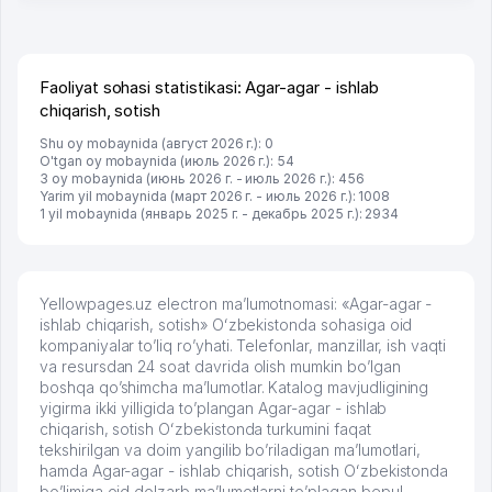
Faoliyat sohasi statistikasi: Agar-agar - ishlab
chiqarish, sotish
Shu oy mobaynida (август 2026 г.): 0
O'tgan oy mobaynida (июль 2026 г.): 54
3 oy mobaynida (июнь 2026 г. - июль 2026 г.): 456
Yarim yil mobaynida (март 2026 г. - июль 2026 г.): 1008
1 yil mobaynida (январь 2025 г. - декабрь 2025 г.): 2934
Yellowpages.uz electron ma’lumotnomasi: «Agar-agar -
ishlab chiqarish, sotish» Oʻzbekistonda sohasiga oid
kompaniyalar to’liq ro’yhati. Telefonlar, manzillar, ish vaqti
va resursdan 24 soat davrida olish mumkin bo’lgan
boshqa qo’shimcha ma’lumotlar. Katalog mavjudligining
yigirma ikki yilligida to’plangan Agar-agar - ishlab
chiqarish, sotish Oʻzbekistonda turkumini faqat
tekshirilgan va doim yangilib bo’riladigan ma’lumotlari,
hamda Agar-agar - ishlab chiqarish, sotish Oʻzbekistonda
bo’limiga oid dolzarb ma’lumotlarni to’plagan bepul