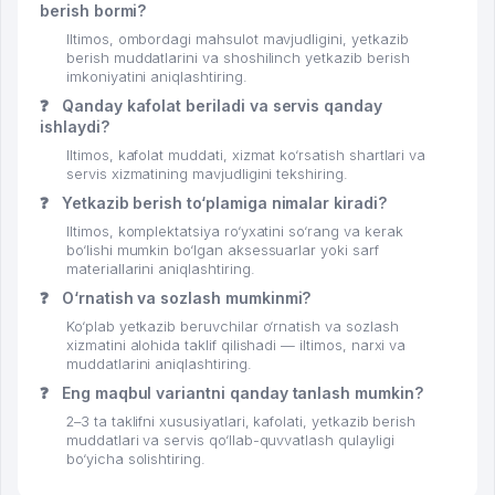
berish bormi?
Iltimos, ombordagi mahsulot mavjudligini, yetkazib
berish muddatlarini va shoshilinch yetkazib berish
imkoniyatini aniqlashtiring.
❓
Qanday kafolat beriladi va servis qanday
ishlaydi?
Iltimos, kafolat muddati, xizmat ko‘rsatish shartlari va
servis xizmatining mavjudligini tekshiring.
❓
Yetkazib berish to‘plamiga nimalar kiradi?
Iltimos, komplektatsiya ro‘yxatini so‘rang va kerak
bo‘lishi mumkin bo‘lgan aksessuarlar yoki sarf
materiallarini aniqlashtiring.
❓
O‘rnatish va sozlash mumkinmi?
Ko‘plab yetkazib beruvchilar o‘rnatish va sozlash
xizmatini alohida taklif qilishadi — iltimos, narxi va
muddatlarini aniqlashtiring.
❓
Eng maqbul variantni qanday tanlash mumkin?
2–3 ta taklifni xususiyatlari, kafolati, yetkazib berish
muddatlari va servis qo‘llab-quvvatlash qulayligi
bo‘yicha solishtiring.