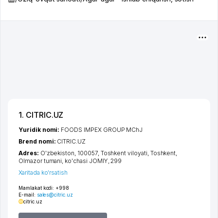
1. CITRIC.UZ
Yuridik nomi:
FOODS IMPEX GROUP MChJ
Brend nomi:
CITRIC.UZ
Adres:
O'zbekiston, 100057,
Toshkent viloyati
,
Toshkent
,
Olmazor tumani
,
ko'chasi JOMIY
, 299
Xaritada ko'rsatish
Mamlakat kodi:
+998
E-mail:
sales@citric.uz
citric.uz