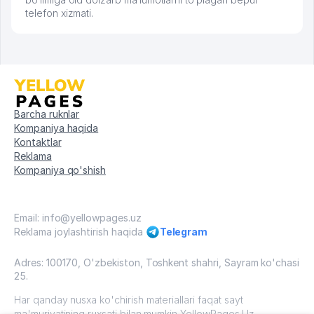
telefon xizmati.
Barcha ruknlar
Kompaniya haqida
Kontaktlar
Reklama
Kompaniya qo'shish
Email: info@yellowpages.uz
Reklama joylashtirish haqida
Telegram
Adres: 100170, O'zbekiston, Toshkent shahri, Sayram ko'chasi
25.
Har qanday nusxa ko'chirish materiallari faqat sayt
ma'muriyatining ruxsati bilan mumkin YellowPages.Uz