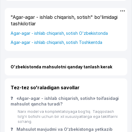
"Agar-agar - ishlab chiqarish, sotish" bo'limidagi
tashkilotlar
Agar-agar - ishlab chiqarish, sotish O'zbekistonda
Agar-agar - ishlab chiqarish, sotish Toshkentda
Oʻzbekistonda mahsulotni qanday tanlash kerak
Tez-tez so'raladigan savollar
❓
«Agar-agar - ishlab chiqarish, sotish» toifasidagi
mahsulot qancha turadi?
Narx model va komplektatsiyaga bog‘liq. Taqqoslash
to‘g‘ri bo‘lishi uchun bir xil xususiyatlarga ega takliflarni
so‘rang.
❓
Mahsulot mavjudmi va Oʻzbekistonga yetkazib