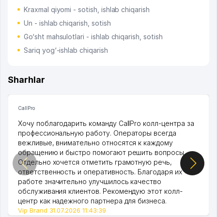
Kraxmal qiyomi - sotish, ishlab chiqarish
Un - ishlab chiqarish, sotish
Go‘sht mahsulotlari - ishlab chiqarish, sotish
Sariq yog‘-ishlab chiqarish
Sharhlar
CallPro
Хочу поблагодарить команду CallPro колл-центра за
профессиональную работу. Операторы всегда
вежливые, внимательно относятся к каждому
обращению и быстро помогают решить вопросы.
Отдельно хочется отметить грамотную речь,
ответственность и оперативность. Благодаря их
работе значительно улучшилось качество
обслуживания клиентов. Рекомендую этот колл-
центр как надежного партнера для бизнеса.
Vip Brand 31.07.2026 11:43:39