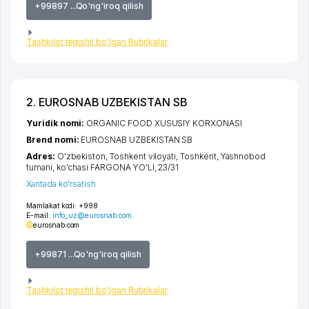
+99897 ...Qo'ng'iroq qilish
Tashkilot tegishli bo'lgan Rubrikalar
2. EUROSNAB UZBEKISTAN SB
Yuridik nomi:
ORGANIC FOOD XUSUSIY KORXONASI
Brend nomi:
EUROSNAB UZBEKISTAN SB
Adres:
O'zbekiston,
Toshkent viloyati
,
Toshkent
,
Yashnobod
tumani
,
ko'chasi FARGONA YO'LI
, 23/31
Xaritada ko'rsatish
Mamlakat kodi:
+998
E-mail:
info_uz@eurosnab.com
eurosnab.com
+99871 ...Qo'ng'iroq qilish
Tashkilot tegishli bo'lgan Rubrikalar