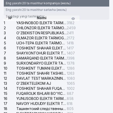
Eng yaxshi 20 ta mashhur kompaniya (июль)
Eng yaxshi 20 ta mashhur sarlavha (июль)
Saytdagi yangi tashkilotlar
№
Nomi
1
YASHNOBOD ELEKTR TARMOG'I NOSOZLIKLARI XIZMATI
3182
2
CHILONZOR ELEKTR TARMOG'I NOSOZLIK XIZMATI
2459
3
O'ZBEKISTON RESPUBLIKASI BOSH PROKURATURASI ISHONCH TELEFONI
2411
4
OLMAZOR ELEKTR TARMOG'I NOSOZLIKLARI XIZMATI
2172
5
UCH-TEPA ELEKTR TARMOG'I NOSOZLIKLARI XIZMATI
1418
6
TOSHKENT SHAHAR ELEKTR TARMOQLARI KORXONASI AJ
1417
7
SHAYXONTOHUR ELEKTR TARMOG'I NOSOZLIKLARINI TUZATISH XIZMATI
1407
8
SAMARQAND ELEKTR TARMOQLARI AJ
1398
9
SURXONDARYO ELEKTR TARMOQLARI AJ
1378
10
TOSHKENT TUMANI ELEKTR TARMOG'I AVARIYA XIZMATI
1286
11
TOSHKENT SHAHRI TASHKILOT TELEFONLARI HAQIDA MA'LUMOT BYUROSI
1263
12
DAVLAT TEST MARKAZINING ISHONCH TELEFONLARI
1080
13
O'ZBEKTELEKOM AJ
1065
14
TOSHKENT SHAHAR FUQAROLIK ISHLARI BO'YICHA SUDI
1002
15
FUQAROLIK ISHLARI BO'YICHA YAKKASAROY TUMANLARARO SUDI
887
16
YUNUSOBOD ELEKTR TARMOG'I NOSOZLIKLARI XIZMATI
858
17
NAVOIY HUDUDIY ELEKTR TARMOQLARI KORXONASI AJ
818
18
Ташкентский следственный изолятор
805