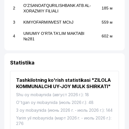
O'ZSANOATQURILISHBANK ATB AL-
2
185 м
XORAZMIY FILIALI
3
KIMYOFARMINVEST MChJ
559 м
UMUMIY O'RTA TA'LIM MAKTABI
4
602 м
№281
Statistika
Tashkilotning ko'rish statistikasi "ZILOLA
KOMMUNALCHI UY-JOY MULK SHIRKATI"
Shu oy mobaynida (август 2026 г.): 18
O'tgan oy mobaynida (июль 2026 г.): 48
3 oy mobaynida (июнь 2026 г. - июль 2026 г.): 144
Yarim yil mobaynida (март 2026 г. - июль 2026 г.):
276