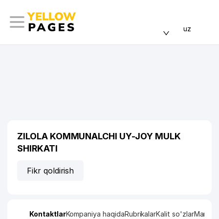
uz
ZILOLA KOMMUNALCHI UY-JOY MULK
SHIRKATI
Fikr qoldirish
Kontaktlar
Kompaniya haqida
Rubrikalar
Kalit so'zlar
Manzil x