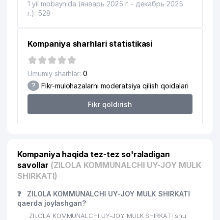
1 yil mobaynida (январь 2025 г. - декабрь 2025
г.): 528
Kompaniya sharhlari statistikasi
Umumiy sharhlar:
0
?
Fikr-mulohazalarni moderatsiya qilish qoidalari
Fikr qoldirish
Kompaniya haqida tez-tez so'raladigan
savollar
(ZILOLA KOMMUNALCHI UY-JOY MULK
SHIRKATI)
❓
ZILOLA KOMMUNALCHI UY-JOY MULK SHIRKATI
qaerda joylashgan?
ZILOLA KOMMUNALCHI UY-JOY MULK SHIRKATI shu