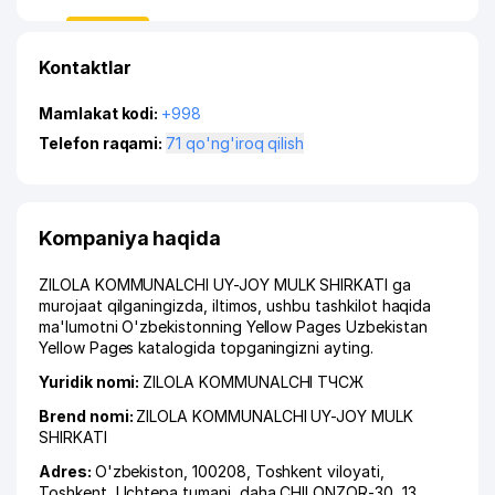
Kontaktlar
Mamlakat kodi:
+998
Telefon raqami:
71 qo'ng'iroq qilish
Kompaniya haqida
ZILOLA KOMMUNALCHI UY-JOY MULK SHIRKATI ga
murojaat qilganingizda, iltimos, ushbu tashkilot haqida
ma'lumotni O'zbekistonning Yellow Pages Uzbekistan
Yellow Pages katalogida topganingizni ayting.
Yuridik nomi:
ZILOLA KOMMUNALCHI ТЧСЖ
Brend nomi:
ZILOLA KOMMUNALCHI UY-JOY MULK
SHIRKATI
Adres:
O'zbekiston, 100208,
Toshkent viloyati
,
Toshkent
,
Uchtepa tumani
,
daha CHILONZOR-30
, 13