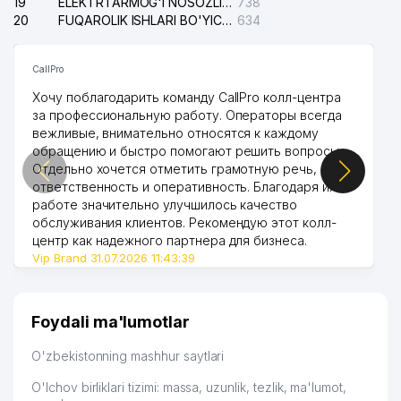
19
ELEKTRTARMOG'I NOSOZLIKLARINI TO'ZATISH SERGELI XIZMATI
738
20
FUQAROLIK ISHLARI BO'YICHA UCH-TEPA TUMANI SUDI
634
CallPro
Хочу поблагодарить команду CallPro колл-центра
за профессиональную работу. Операторы всегда
вежливые, внимательно относятся к каждому
обращению и быстро помогают решить вопросы.
Отдельно хочется отметить грамотную речь,
ответственность и оперативность. Благодаря их
работе значительно улучшилось качество
обслуживания клиентов. Рекомендую этот колл-
центр как надежного партнера для бизнеса.
Vip Brand 31.07.2026 11:43:39
Foydali ma'lumotlar
O'zbekistonning mashhur saytlari
O'lchov birliklari tizimi: massa, uzunlik, tezlik, ma'lumot,