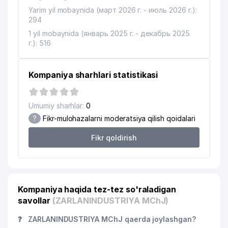
Yarim yil mobaynida (март 2026 г. - июль 2026 г.):
294
1 yil mobaynida (январь 2025 г. - декабрь 2025
г.): 516
Kompaniya sharhlari statistikasi
Umumiy sharhlar:
0
?
Fikr-mulohazalarni moderatsiya qilish qoidalari
Fikr qoldirish
Kompaniya haqida tez-tez so'raladigan
savollar
(ZARLANINDUSTRIYA MChJ)
❓
ZARLANINDUSTRIYA MChJ qaerda joylashgan?