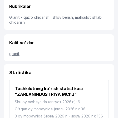
Rubrikalar
Granit - qazib chiqarish, ishlov berish, mahsulot ishlab
chiqarish
Kalit so'zlar
granit
Statistika
Tashkilotning ko'rish statistikasi
"ZARLANINDUSTRIYA MChJ"
Shu oy mobaynida (август 2026 г.): 6
O'tgan oy mobaynida (июль 2026 г.): 36
3 oy mobaynida (июнь 2026 г. - июль 2026 г.): 156