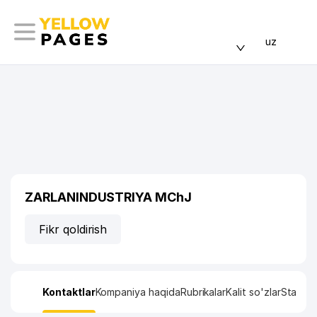
uz
ZARLANINDUSTRIYA MChJ
Fikr qoldirish
Kontaktlar
Kompaniya haqida
Rubrikalar
Kalit so'zlar
Statisti