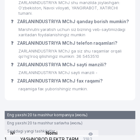
ZARLANINDUSTRIYA MChJ shu manzilda joylashgan:
O'zbekiston, Navoi viloyati, YANGIRABOT, XATIRCHI
tumani.
❓
ZARLANINDUSTRIYA MChJ qanday borish mumkin?
Marshrutni yaratish uchun siz bizning veb-saytimizdagi
xaritadan foydalanishingiz mumkin
❓
ZARLANINDUSTRIYA MChJ telefon raqamlari?
ZARLANINDUSTRIYA MChJ ga siz shu raqamlar orqali
qo’ng’iroq qilishingiz mumkin: 36 5453510
❓
ZARLANINDUSTRIYA MChJ sayti manzili?
ZARLANINDUSTRIYA MChJ sayti manzili -
❓
ZARLANINDUSTRIYA MChJ fax raqami?
raqamiga fax yuborishingiz mumkin.
Eng yaxshi 20 ta mashhur kompaniya (июль)
Eng yaxshi 20 ta mashhur sarlavha (июль)
Saytdagi yangi tashkilotlar
№
Nomi
1
YASHNOBOD ELEKTR TARMOG'I NOSOZLIKLARI XIZMATI
3182