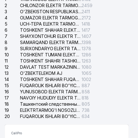
2
CHILONZOR ELEKTR TARMOG'I NOSOZLIK XIZMATI
2459
3
O'ZBEKISTON RESPUBLIKASI BOSH PROKURATURASI ISHONCH TELEFONI
2411
4
OLMAZOR ELEKTR TARMOG'I NOSOZLIKLARI XIZMATI
2172
5
UCH-TEPA ELEKTR TARMOG'I NOSOZLIKLARI XIZMATI
1418
6
TOSHKENT SHAHAR ELEKTR TARMOQLARI KORXONASI AJ
1417
7
SHAYXONTOHUR ELEKTR TARMOG'I NOSOZLIKLARINI TUZATISH XIZMATI
1407
8
SAMARQAND ELEKTR TARMOQLARI AJ
1398
9
SURXONDARYO ELEKTR TARMOQLARI AJ
1378
10
TOSHKENT TUMANI ELEKTR TARMOG'I AVARIYA XIZMATI
1286
11
TOSHKENT SHAHRI TASHKILOT TELEFONLARI HAQIDA MA'LUMOT BYUROSI
1263
12
DAVLAT TEST MARKAZINING ISHONCH TELEFONLARI
1080
13
O'ZBEKTELEKOM AJ
1065
14
TOSHKENT SHAHAR FUQAROLIK ISHLARI BO'YICHA SUDI
1002
15
FUQAROLIK ISHLARI BO'YICHA YAKKASAROY TUMANLARARO SUDI
887
16
YUNUSOBOD ELEKTR TARMOG'I NOSOZLIKLARI XIZMATI
858
17
NAVOIY HUDUDIY ELEKTR TARMOQLARI KORXONASI AJ
818
18
Ташкентский следственный изолятор
805
19
ELEKTRTARMOG'I NOSOZLIKLARINI TO'ZATISH SERGELI XIZMATI
738
20
FUQAROLIK ISHLARI BO'YICHA UCH-TEPA TUMANI SUDI
634
CallPro