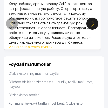
Хочу поблагодарить команду CallPro колл-центра
за профессиональную работу. Операторы всегда
вежливые, внимательно относятся к каждому
обращению и быстро помогают решить вопросы.
Отдельно хочется отметить грамотную речь,
ответственность и оперативность. Благодаря их
работе значительно улучшилось качество
обслуживания клиентов. Рекомендую этот колл-
центр как надежного партнера для бизнеса.
Vip Brand 31.07.2026 11:43:39
Foydali ma'lumotlar
O'zbekistonning mashhur saytlari
O'lchov birliklari tizimi: massa, uzunlik, tezlik, ma'lumot,
maydon
O'zbekiston saytlari
Kommunal (uy-joy) tariflari Toshkent, O‘zbekiston