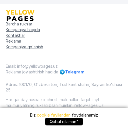
Barcha ruknlar
Kompaniya haqida
Kontaktlar
Reklama
Kompaniya qo'shish
Email: info@yellowpages.uz
Reklama joylashtirish haqida
Telegram
Adres: 100170, O'zbekiston, Toshkent shahri, Sayram ko'chasi
25.
Har qanday nusxa ko'chirish materiallari faqat sayt
ma'muriyatining ruxsati bilan mumkin YellowPages.Uz
Biz
cookie fayllaridan
foydalanamiz
O'zbekiston, 2009 - 2026 / O'zbekiston "sariq
sahifalar"mualliflik huquqi. Barcha huquqlar himoyalangan.
+99836 ... qo'ng'iroq qilish
Qabul qilaman"