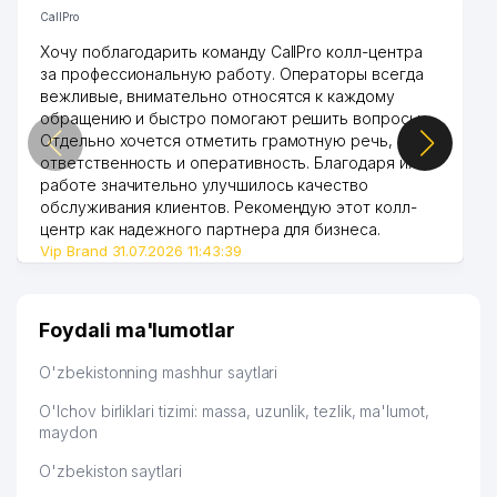
CallPro
Хочу поблагодарить команду CallPro колл-центра
за профессиональную работу. Операторы всегда
вежливые, внимательно относятся к каждому
обращению и быстро помогают решить вопросы.
Отдельно хочется отметить грамотную речь,
ответственность и оперативность. Благодаря их
работе значительно улучшилось качество
обслуживания клиентов. Рекомендую этот колл-
центр как надежного партнера для бизнеса.
Vip Brand 31.07.2026 11:43:39
Foydali ma'lumotlar
O'zbekistonning mashhur saytlari
O'lchov birliklari tizimi: massa, uzunlik, tezlik, ma'lumot,
maydon
O'zbekiston saytlari