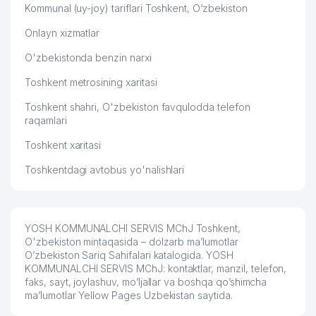
Kommunal (uy-joy) tariflari Toshkent, O‘zbekiston
Onlayn xizmatlar
O'zbekistonda benzin narxi
Toshkent metrosining xaritasi
Toshkent shahri, O'zbekiston favqulodda telefon
raqamlari
Toshkent xaritasi
Toshkentdagi avtobus yo'nalishlari
YOSH KOMMUNALCHI SERVIS MChJ Toshkent,
O'zbekiston mintaqasida – dolzarb ma’lumotlar
O’zbekiston Sariq Sahifalari katalogida. YOSH
KOMMUNALCHI SERVIS MChJ: kontaktlar, manzil, telefon,
faks, sayt, joylashuv, mo’ljallar va boshqa qo’shimcha
ma’lumotlar Yellow Pages Uzbekistan saytida.