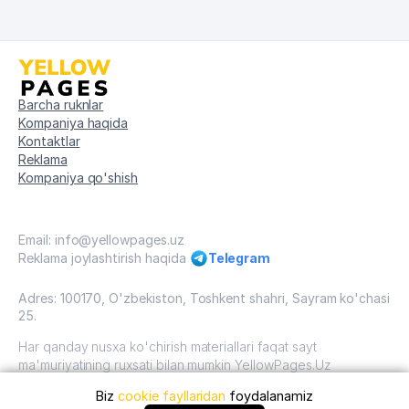
Barcha ruknlar
Kompaniya haqida
Kontaktlar
Reklama
Kompaniya qo'shish
Email: info@yellowpages.uz
Reklama joylashtirish haqida
Telegram
Adres: 100170, O'zbekiston, Toshkent shahri, Sayram ko'chasi
25.
Har qanday nusxa ko'chirish materiallari faqat sayt
ma'muriyatining ruxsati bilan mumkin YellowPages.Uz
Biz
cookie fayllaridan
foydalanamiz
O'zbekiston, 2009 - 2026 / O'zbekiston "sariq