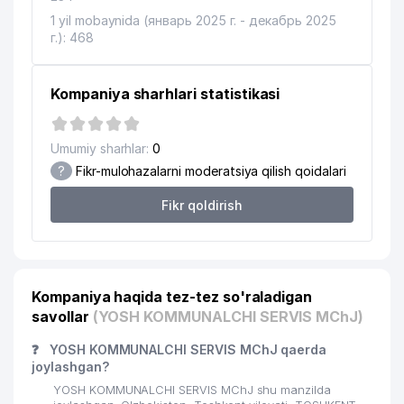
1 yil mobaynida (январь 2025 г. - декабрь 2025
г.): 468
Kompaniya sharhlari statistikasi
Umumiy sharhlar:
0
?
Fikr-mulohazalarni moderatsiya qilish qoidalari
Fikr qoldirish
Kompaniya haqida tez-tez so'raladigan
savollar
(YOSH KOMMUNALCHI SERVIS MChJ)
❓
YOSH KOMMUNALCHI SERVIS MChJ qaerda
joylashgan?
YOSH KOMMUNALCHI SERVIS MChJ shu manzilda