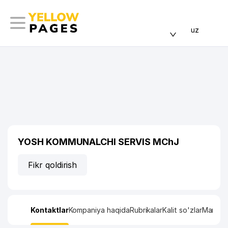
uz
YOSH KOMMUNALCHI SERVIS MChJ
Fikr qoldirish
Kontaktlar
Kompaniya haqida
Rubrikalar
Kalit so'zlar
Manzil x