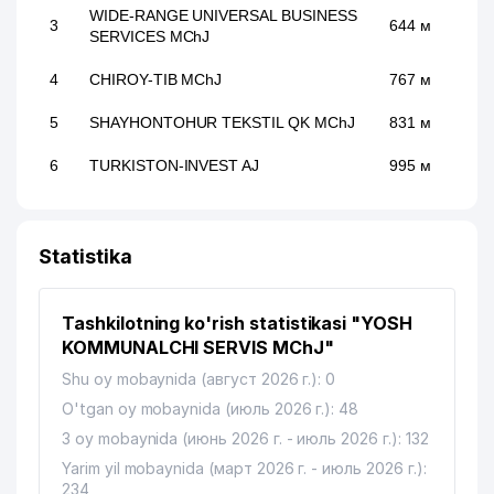
WIDE-RANGE UNIVERSAL BUSINESS
3
644 м
SERVICES MChJ
4
CHIROY-TIB MChJ
767 м
5
SHAYHONTOHUR TEKSTIL QK MChJ
831 м
6
TURKISTON-INVEST AJ
995 м
Statistika
Tashkilotning ko'rish statistikasi "YOSH
KOMMUNALCHI SERVIS MChJ"
Shu oy mobaynida (август 2026 г.): 0
O'tgan oy mobaynida (июль 2026 г.): 48
3 oy mobaynida (июнь 2026 г. - июль 2026 г.): 132
Yarim yil mobaynida (март 2026 г. - июль 2026 г.):
234