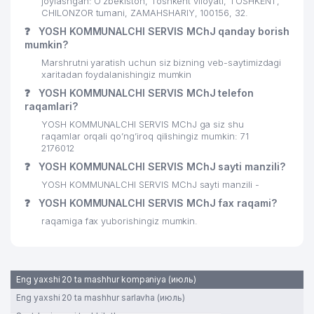
joylashgan: O'zbekiston, Toshkent viloyati, TOSHKENT,
CHILONZOR tumani, ZAMAHSHARIY, 100156, 32.
❓
YOSH KOMMUNALCHI SERVIS MChJ qanday borish
mumkin?
Marshrutni yaratish uchun siz bizning veb-saytimizdagi
xaritadan foydalanishingiz mumkin
❓
YOSH KOMMUNALCHI SERVIS MChJ telefon
raqamlari?
YOSH KOMMUNALCHI SERVIS MChJ ga siz shu
raqamlar orqali qo’ng’iroq qilishingiz mumkin: 71
2176012
❓
YOSH KOMMUNALCHI SERVIS MChJ sayti manzili?
YOSH KOMMUNALCHI SERVIS MChJ sayti manzili -
❓
YOSH KOMMUNALCHI SERVIS MChJ fax raqami?
raqamiga fax yuborishingiz mumkin.
Eng yaxshi 20 ta mashhur kompaniya (июль)
Eng yaxshi 20 ta mashhur sarlavha (июль)