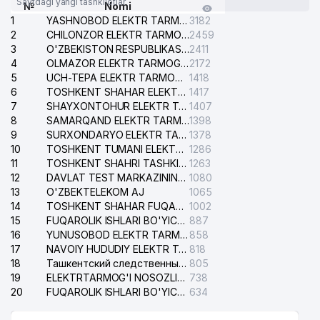
Saytdagi yangi tashkilotlar
№
Nomi
1
YASHNOBOD ELEKTR TARMOG'I NOSOZLIKLARI XIZMATI
3182
2
CHILONZOR ELEKTR TARMOG'I NOSOZLIK XIZMATI
2459
3
O'ZBEKISTON RESPUBLIKASI BOSH PROKURATURASI ISHONCH TELEFONI
2411
4
OLMAZOR ELEKTR TARMOG'I NOSOZLIKLARI XIZMATI
2172
5
UCH-TEPA ELEKTR TARMOG'I NOSOZLIKLARI XIZMATI
1418
6
TOSHKENT SHAHAR ELEKTR TARMOQLARI KORXONASI AJ
1417
7
SHAYXONTOHUR ELEKTR TARMOG'I NOSOZLIKLARINI TUZATISH XIZMATI
1407
8
SAMARQAND ELEKTR TARMOQLARI AJ
1398
9
SURXONDARYO ELEKTR TARMOQLARI AJ
1378
10
TOSHKENT TUMANI ELEKTR TARMOG'I AVARIYA XIZMATI
1286
11
TOSHKENT SHAHRI TASHKILOT TELEFONLARI HAQIDA MA'LUMOT BYUROSI
1263
12
DAVLAT TEST MARKAZINING ISHONCH TELEFONLARI
1080
13
O'ZBEKTELEKOM AJ
1065
14
TOSHKENT SHAHAR FUQAROLIK ISHLARI BO'YICHA SUDI
1002
15
FUQAROLIK ISHLARI BO'YICHA YAKKASAROY TUMANLARARO SUDI
887
16
YUNUSOBOD ELEKTR TARMOG'I NOSOZLIKLARI XIZMATI
858
17
NAVOIY HUDUDIY ELEKTR TARMOQLARI KORXONASI AJ
818
18
Ташкентский следственный изолятор
805
19
ELEKTRTARMOG'I NOSOZLIKLARINI TO'ZATISH SERGELI XIZMATI
738
20
FUQAROLIK ISHLARI BO'YICHA UCH-TEPA TUMANI SUDI
634