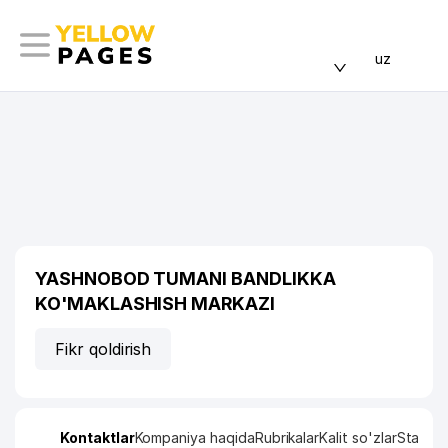
uz
YASHNOBOD TUMANI BANDLIKKA
KO'MAKLASHISH MARKAZI
Fikr qoldirish
Kontaktlar
Kompaniya haqida
Rubrikalar
Kalit so'zlar
Statisti