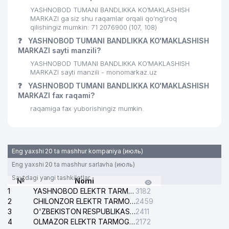
YASHNOBOD TUMANI BANDLIKKA KO'MAKLASHISH
MARKAZI ga siz shu raqamlar orqali qo’ng’iroq
qilishingiz mumkin: 71 2076900 (107, 108)
❓
YASHNOBOD TUMANI BANDLIKKA KO'MAKLASHISH
MARKAZI sayti manzili?
YASHNOBOD TUMANI BANDLIKKA KO'MAKLASHISH
MARKAZI sayti manzili - monomarkaz.uz
❓
YASHNOBOD TUMANI BANDLIKKA KO'MAKLASHISH
MARKAZI fax raqami?
raqamiga fax yuborishingiz mumkin.
Eng yaxshi 20 ta mashhur kompaniya (июль)
Eng yaxshi 20 ta mashhur sarlavha (июль)
Saytdagi yangi tashkilotlar
№
Nomi
1
YASHNOBOD ELEKTR TARMOG'I NOSOZLIKLARI XIZMATI
3182
2
CHILONZOR ELEKTR TARMOG'I NOSOZLIK XIZMATI
2459
3
O'ZBEKISTON RESPUBLIKASI BOSH PROKURATURASI ISHONCH TELEFONI
2411
4
OLMAZOR ELEKTR TARMOG'I NOSOZLIKLARI XIZMATI
2172