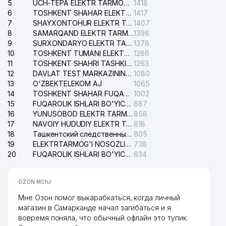
5
UCH-TEPA ELEKTR TARMOG'I NOSOZLIKLARI XIZMATI
1418
6
TOSHKENT SHAHAR ELEKTR TARMOQLARI KORXONASI AJ
1417
7
SHAYXONTOHUR ELEKTR TARMOG'I NOSOZLIKLARINI TUZATISH XIZMATI
1407
8
SAMARQAND ELEKTR TARMOQLARI AJ
1398
9
SURXONDARYO ELEKTR TARMOQLARI AJ
1378
10
TOSHKENT TUMANI ELEKTR TARMOG'I AVARIYA XIZMATI
1286
11
TOSHKENT SHAHRI TASHKILOT TELEFONLARI HAQIDA MA'LUMOT BYUROSI
1263
12
DAVLAT TEST MARKAZINING ISHONCH TELEFONLARI
1080
13
O'ZBEKTELEKOM AJ
1065
14
TOSHKENT SHAHAR FUQAROLIK ISHLARI BO'YICHA SUDI
1002
15
FUQAROLIK ISHLARI BO'YICHA YAKKASAROY TUMANLARARO SUDI
887
16
YUNUSOBOD ELEKTR TARMOG'I NOSOZLIKLARI XIZMATI
858
17
NAVOIY HUDUDIY ELEKTR TARMOQLARI KORXONASI AJ
818
18
Ташкентский следственный изолятор
805
19
ELEKTRTARMOG'I NOSOZLIKLARINI TO'ZATISH SERGELI XIZMATI
738
20
FUQAROLIK ISHLARI BO'YICHA UCH-TEPA TUMANI SUDI
634
OZON MChJ
Мне Озон помог выкарабкаться, когда личный
магазин в Самарканде начал загибаться и я
вовремя поняла, что обычный офлайн это тупик.