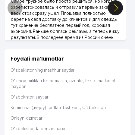
Самое трудное было просто решиться, но когда
зарегистрировалась и отправила первые заказы,
весь страх сразу ушел. Площадка полностью
берет на себя доставку до клиентов и для одежды
тут хранение бесплатное первый год, хорошая
экономия. Раньше боялась рекламы, а теперь вижу
результаты. В последнее время из России очень
много заказывают, а вначале только по
Узбекистану брали, но вяло. Удалось раскрутиться,
дальше развиваюсь потихоньку😊
Foydali ma'lumotlar
Hamida 03.08.2026 12:45:39
O'zbekistonning mashhur saytlari
O'lchov birliklari tizimi: massa, uzunlik, tezlik, ma'lumot,
maydon
O'zbekiston saytlari
Kommunal (uy-joy) tariflari Toshkent, O‘zbekiston
Onlayn xizmatlar
O'zbekistonda benzin narxi