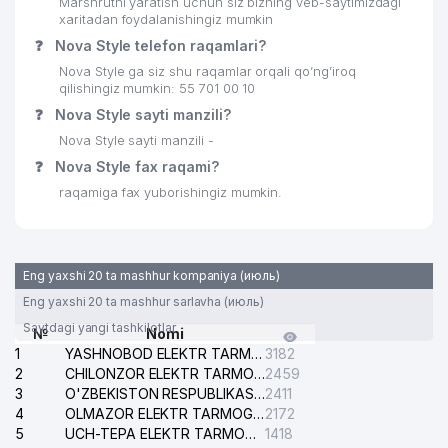
Marshrutni yaratish uchun siz bizning veb-saytimizdagi
xaritadan foydalanishingiz mumkin
❓
Nova Style telefon raqamlari?
Nova Style ga siz shu raqamlar orqali qo’ng’iroq
qilishingiz mumkin: 55 701 00 10
❓
Nova Style sayti manzili?
Nova Style sayti manzili -
❓
Nova Style fax raqami?
raqamiga fax yuborishingiz mumkin.
Eng yaxshi 20 ta mashhur kompaniya (июль)
Eng yaxshi 20 ta mashhur sarlavha (июль)
Saytdagi yangi tashkilotlar
№
Nomi
1
YASHNOBOD ELEKTR TARMOG'I NOSOZLIKLARI XIZMATI
3182
2
CHILONZOR ELEKTR TARMOG'I NOSOZLIK XIZMATI
2459
3
O'ZBEKISTON RESPUBLIKASI BOSH PROKURATURASI ISHONCH TELEFONI
2411
4
OLMAZOR ELEKTR TARMOG'I NOSOZLIKLARI XIZMATI
2172
5
UCH-TEPA ELEKTR TARMOG'I NOSOZLIKLARI XIZMATI
1418