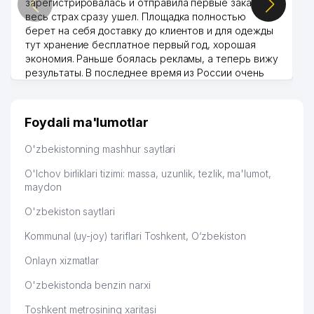
зарегистрировалась и отправила первые заказы,
весь страх сразу ушел. Площадка полностью
берет на себя доставку до клиентов и для одежды
тут хранение бесплатное первый год, хорошая
экономия. Раньше боялась рекламы, а теперь вижу
результаты. В последнее время из России очень
много заказывают, а вначале только по
Узбекистану брали, но вяло. Удалось раскрутиться,
дальше развиваюсь потихоньку😊
Foydali ma'lumotlar
Hamida 03.08.2026 12:45:39
O'zbekistonning mashhur saytlari
O'lchov birliklari tizimi: massa, uzunlik, tezlik, ma'lumot,
maydon
O'zbekiston saytlari
Kommunal (uy-joy) tariflari Toshkent, O‘zbekiston
Onlayn xizmatlar
O'zbekistonda benzin narxi
Toshkent metrosining xaritasi