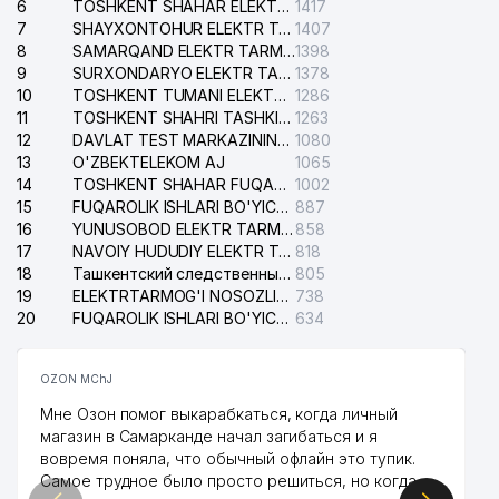
6
TOSHKENT SHAHAR ELEKTR TARMOQLARI KORXONASI AJ
1417
7
SHAYXONTOHUR ELEKTR TARMOG'I NOSOZLIKLARINI TUZATISH XIZMATI
1407
8
SAMARQAND ELEKTR TARMOQLARI AJ
1398
9
SURXONDARYO ELEKTR TARMOQLARI AJ
1378
10
TOSHKENT TUMANI ELEKTR TARMOG'I AVARIYA XIZMATI
1286
11
TOSHKENT SHAHRI TASHKILOT TELEFONLARI HAQIDA MA'LUMOT BYUROSI
1263
12
DAVLAT TEST MARKAZINING ISHONCH TELEFONLARI
1080
13
O'ZBEKTELEKOM AJ
1065
14
TOSHKENT SHAHAR FUQAROLIK ISHLARI BO'YICHA SUDI
1002
15
FUQAROLIK ISHLARI BO'YICHA YAKKASAROY TUMANLARARO SUDI
887
16
YUNUSOBOD ELEKTR TARMOG'I NOSOZLIKLARI XIZMATI
858
17
NAVOIY HUDUDIY ELEKTR TARMOQLARI KORXONASI AJ
818
18
Ташкентский следственный изолятор
805
19
ELEKTRTARMOG'I NOSOZLIKLARINI TO'ZATISH SERGELI XIZMATI
738
20
FUQAROLIK ISHLARI BO'YICHA UCH-TEPA TUMANI SUDI
634
OZON MChJ
Мне Озон помог выкарабкаться, когда личный
магазин в Самарканде начал загибаться и я
вовремя поняла, что обычный офлайн это тупик.
Самое трудное было просто решиться, но когда