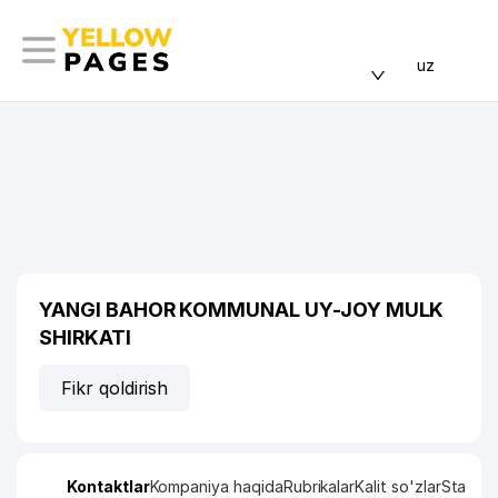
uz
YANGI BAHOR KOMMUNAL UY-JOY MULK
SHIRKATI
Fikr qoldirish
Kontaktlar
Kompaniya haqida
Rubrikalar
Kalit so'zlar
Statisti