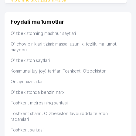
Vip Brand 31.07.2026 11:43:39
Foydali ma'lumotlar
O'zbekistonning mashhur saytlari
O'lchov birliklari tizimi: massa, uzunlik, tezlik, ma'lumot,
maydon
O'zbekiston saytlari
Kommunal (uy-joy) tariflari Toshkent, O‘zbekiston
Onlayn xizmatlar
O'zbekistonda benzin narxi
Toshkent metrosining xaritasi
Toshkent shahri, O'zbekiston favqulodda telefon
raqamlari
Toshkent xaritasi