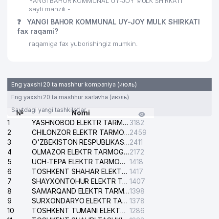
YANGI BAHOR KOMMUNAL UY-JOY MULK SHIRKATI
sayti manzili -
❓
YANGI BAHOR KOMMUNAL UY-JOY MULK SHIRKATI
fax raqami?
raqamiga fax yuborishingiz mumkin.
Eng yaxshi 20 ta mashhur kompaniya (июль)
Eng yaxshi 20 ta mashhur sarlavha (июль)
Saytdagi yangi tashkilotlar
№
Nomi
1
YASHNOBOD ELEKTR TARMOG'I NOSOZLIKLARI XIZMATI
3182
2
CHILONZOR ELEKTR TARMOG'I NOSOZLIK XIZMATI
2459
3
O'ZBEKISTON RESPUBLIKASI BOSH PROKURATURASI ISHONCH TELEFONI
2411
4
OLMAZOR ELEKTR TARMOG'I NOSOZLIKLARI XIZMATI
2172
5
UCH-TEPA ELEKTR TARMOG'I NOSOZLIKLARI XIZMATI
1418
6
TOSHKENT SHAHAR ELEKTR TARMOQLARI KORXONASI AJ
1417
7
SHAYXONTOHUR ELEKTR TARMOG'I NOSOZLIKLARINI TUZATISH XIZMATI
1407
8
SAMARQAND ELEKTR TARMOQLARI AJ
1398
9
SURXONDARYO ELEKTR TARMOQLARI AJ
1378
10
TOSHKENT TUMANI ELEKTR TARMOG'I AVARIYA XIZMATI
1286