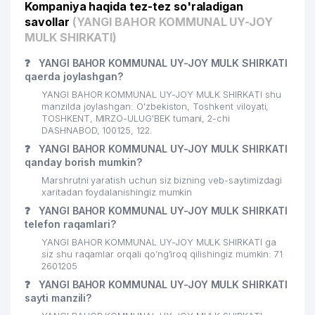
Kompaniya haqida tez-tez so'raladigan
savollar
(YANGI BAHOR KOMMUNAL UY-JOY
MULK SHIRKATI)
❓
YANGI BAHOR KOMMUNAL UY-JOY MULK SHIRKATI
qaerda joylashgan?
YANGI BAHOR KOMMUNAL UY-JOY MULK SHIRKATI shu
manzilda joylashgan: O'zbekiston, Toshkent viloyati,
TOSHKENT, MIRZO-ULUG'BEK tumani, 2-chi
DASHNABOD, 100125, 122.
❓
YANGI BAHOR KOMMUNAL UY-JOY MULK SHIRKATI
qanday borish mumkin?
Marshrutni yaratish uchun siz bizning veb-saytimizdagi
xaritadan foydalanishingiz mumkin
❓
YANGI BAHOR KOMMUNAL UY-JOY MULK SHIRKATI
telefon raqamlari?
YANGI BAHOR KOMMUNAL UY-JOY MULK SHIRKATI ga
siz shu raqamlar orqali qo’ng’iroq qilishingiz mumkin: 71
2601205
❓
YANGI BAHOR KOMMUNAL UY-JOY MULK SHIRKATI
sayti manzili?