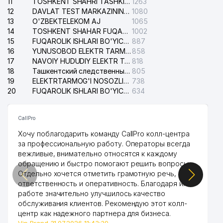
11
TOSHKENT SHAHRI TASHKILOT TELEFONLARI HAQIDA MA'LUMOT BYUROSI
1263
12
DAVLAT TEST MARKAZINING ISHONCH TELEFONLARI
1080
13
O'ZBEKTELEKOM AJ
1065
14
TOSHKENT SHAHAR FUQAROLIK ISHLARI BO'YICHA SUDI
1002
15
FUQAROLIK ISHLARI BO'YICHA YAKKASAROY TUMANLARARO SUDI
887
16
YUNUSOBOD ELEKTR TARMOG'I NOSOZLIKLARI XIZMATI
858
17
NAVOIY HUDUDIY ELEKTR TARMOQLARI KORXONASI AJ
818
18
Ташкентский следственный изолятор
805
19
ELEKTRTARMOG'I NOSOZLIKLARINI TO'ZATISH SERGELI XIZMATI
738
20
FUQAROLIK ISHLARI BO'YICHA UCH-TEPA TUMANI SUDI
634
CallPro
Хочу поблагодарить команду CallPro колл-центра
за профессиональную работу. Операторы всегда
вежливые, внимательно относятся к каждому
обращению и быстро помогают решить вопросы.
Отдельно хочется отметить грамотную речь,
ответственность и оперативность. Благодаря их
работе значительно улучшилось качество
обслуживания клиентов. Рекомендую этот колл-
центр как надежного партнера для бизнеса.