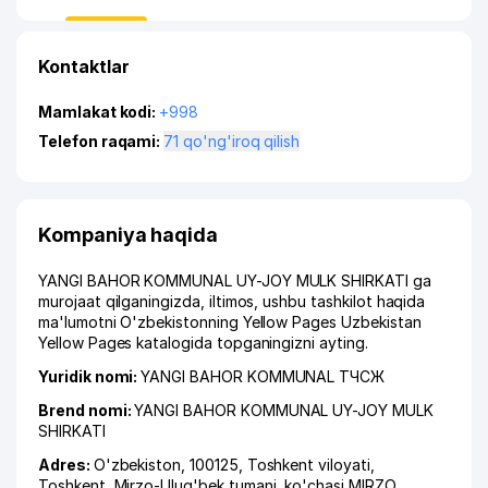
Kontaktlar
Mamlakat kodi:
+998
Telefon raqami:
71 qo'ng'iroq qilish
Kompaniya haqida
YANGI BAHOR KOMMUNAL UY-JOY MULK SHIRKATI ga
murojaat qilganingizda, iltimos, ushbu tashkilot haqida
ma'lumotni O'zbekistonning Yellow Pages Uzbekistan
Yellow Pages katalogida topganingizni ayting.
Yuridik nomi:
YANGI BAHOR KOMMUNAL ТЧСЖ
Brend nomi:
YANGI BAHOR KOMMUNAL UY-JOY MULK
SHIRKATI
Adres:
O'zbekiston, 100125,
Toshkent viloyati
,
Toshkent
,
Mirzo-Ulug'bek tumani
,
ko'chasi MIRZO