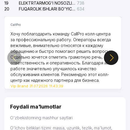
19
ELEKTRTARMOG'I NOSOZLIKLARINI TO'ZATISH SERGELI XIZMATI
738
20
FUQAROLIK ISHLARI BO'YICHA UCH-TEPA TUMANI SUDI
634
CallPro
Хочу поблагодарить команду CallPro колл-центра
за профессиональную работу. Операторы всегда
вежливые, внимательно относятся к каждому
обращению и быстро помогают решить вопросы.
Отдельно хочется отметить грамотную речь,
ответственность и оперативность. Благодаря их
работе значительно улучшилось качество
обслуживания клиентов. Рекомендую этот колл-
центр как надежного партнера для бизнеса.
Vip Brand 31.07.2026 11:43:39
Foydali ma'lumotlar
O'zbekistonning mashhur saytlari
O'lchov birliklari tizimi: massa, uzunlik, tezlik, ma'lumot,