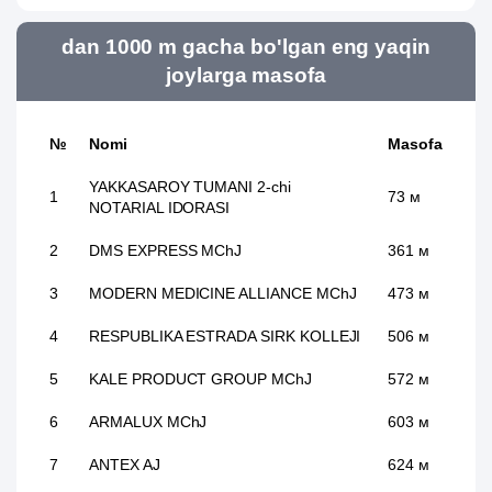
dan 1000 m gacha bo'lgan eng yaqin
joylarga masofa
№
Nomi
Masofa
YAKKASAROY TUMANI 2-chi
1
73 м
NOTARIAL IDORASI
2
DMS EXPRESS MChJ
361 м
3
MODERN MEDICINE ALLIANCE MChJ
473 м
4
RESPUBLIKA ESTRADA SIRK KOLLEJI
506 м
5
KALE PRODUCT GROUP MChJ
572 м
6
ARMALUX MChJ
603 м
7
ANTEX AJ
624 м