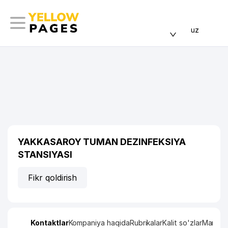
uz
YAKKASAROY TUMAN DEZINFEKSIYA
STANSIYASI
Fikr qoldirish
Kontaktlar
Kompaniya haqida
Rubrikalar
Kalit so'zlar
Manzil x