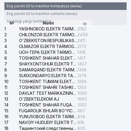
Eng yaxshi 20 ta mashhur kompaniya (июль)
Eng yaxshi 20 ta mashhur sarlavha (июль)
Saytdagi yangi tashkilotlar
№
Nomi
1
YASHNOBOD ELEKTR TARMOG'I NOSOZLIKLARI XIZMATI
3182
2
CHILONZOR ELEKTR TARMOG'I NOSOZLIK XIZMATI
2459
3
O'ZBEKISTON RESPUBLIKASI BOSH PROKURATURASI ISHONCH TELEFONI
2411
4
OLMAZOR ELEKTR TARMOG'I NOSOZLIKLARI XIZMATI
2172
5
UCH-TEPA ELEKTR TARMOG'I NOSOZLIKLARI XIZMATI
1418
6
TOSHKENT SHAHAR ELEKTR TARMOQLARI KORXONASI AJ
1417
7
SHAYXONTOHUR ELEKTR TARMOG'I NOSOZLIKLARINI TUZATISH XIZMATI
1407
8
SAMARQAND ELEKTR TARMOQLARI AJ
1398
9
SURXONDARYO ELEKTR TARMOQLARI AJ
1378
10
TOSHKENT TUMANI ELEKTR TARMOG'I AVARIYA XIZMATI
1286
11
TOSHKENT SHAHRI TASHKILOT TELEFONLARI HAQIDA MA'LUMOT BYUROSI
1263
12
DAVLAT TEST MARKAZINING ISHONCH TELEFONLARI
1080
13
O'ZBEKTELEKOM AJ
1065
14
TOSHKENT SHAHAR FUQAROLIK ISHLARI BO'YICHA SUDI
1002
15
FUQAROLIK ISHLARI BO'YICHA YAKKASAROY TUMANLARARO SUDI
887
16
YUNUSOBOD ELEKTR TARMOG'I NOSOZLIKLARI XIZMATI
858
17
NAVOIY HUDUDIY ELEKTR TARMOQLARI KORXONASI AJ
818
18
Ташкентский следственный изолятор
805