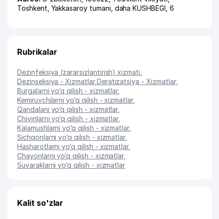
Toshkent
,
Yakkasaroy tumani
,
daha KUSHBEGI
, 6
Rubrikalar
Dezinfeksiya (zararsizlantirish) xizmati
,
Dezinseksiya - Xizmatlar
,
Deratizatsiya - Xizmatlar
,
Burgalarni yo‘q qilish - xizmatlar
,
Kemiruvchilarni yo‘q qilish - xizmatlar
,
Qandalani yo‘q qilish - xizmatlar
,
Chivinlarni yo‘q qilish - xizmatlar
,
Kalamushlarni yo‘q qilish - xizmatlar
,
Sichqonlarni yo‘q qilish - xizmatlar
,
Hasharotlarni yo‘q qilish - xizmatlar
,
Chayonlarni yo‘q qilish - xizmatlar
,
Suvaraklarni yo‘q qilish - xizmatlar
Kalit so'zlar