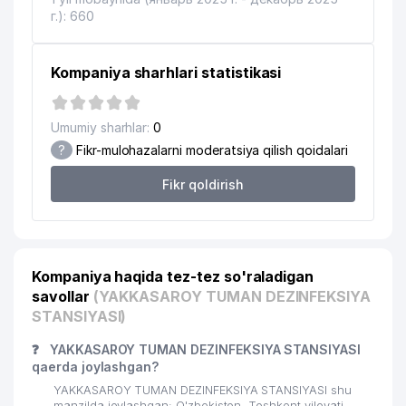
г.): 660
Kompaniya sharhlari statistikasi
Umumiy sharhlar:
0
?
Fikr-mulohazalarni moderatsiya qilish qoidalari
Fikr qoldirish
Kompaniya haqida tez-tez so'raladigan
savollar
(YAKKASAROY TUMAN DEZINFEKSIYA
STANSIYASI)
❓
YAKKASAROY TUMAN DEZINFEKSIYA STANSIYASI
qaerda joylashgan?
YAKKASAROY TUMAN DEZINFEKSIYA STANSIYASI shu
manzilda joylashgan: O'zbekiston, Toshkent viloyati,