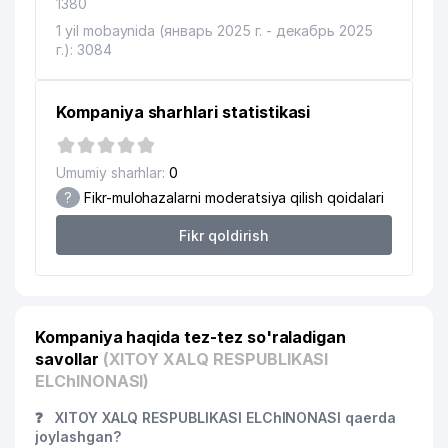
1380
1 yil mobaynida (январь 2025 г. - декабрь 2025
г.): 3084
Kompaniya sharhlari statistikasi
Umumiy sharhlar:
0
?
Fikr-mulohazalarni moderatsiya qilish qoidalari
Fikr qoldirish
Kompaniya haqida tez-tez so'raladigan
savollar
(XITOY XALQ RESPUBLIKASI
ELChINONASI)
❓
XITOY XALQ RESPUBLIKASI ELChINONASI qaerda
joylashgan?