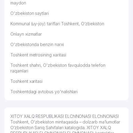
maydon
O'zbekiston saytlari
Kommunal (uy-joy) tariflari Toshkent, O‘zbekiston
Onlayn xizmatlar
O'zbekistonda benzin narxi
Toshkent metrosining xaritasi
Toshkent shahri, O'zbekiston favqulodda telefon
raqamlari
Toshkent xaritasi
Toshkentdagi avtobus yo'nalishlari
XITOY XALQ RESPUBLIKASI ELChINONASI ELChINONASI
Toshkent, O'zbekiston mintaqasida – dolzarb ma’lumotlar
O’zbekiston Sariq Sahifalari katalogida. XITOY XALQ