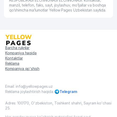
RESPUBLIKASI ELChINONASI ELChINONASI: kontaktlar,
manzil, telefon, faks, sayt, joylashuv, mo’ljallar va boshqa
qo’shimcha ma’lumotlar Yellow Pages Uzbekistan saytida.
Barcha ruknlar
Kompaniya haqida
Kontaktlar
Reklama
Kompaniya qo'shish
Email: info@yellowpages.uz
Reklama joylashtirish haqida
Telegram
Adres: 100170, O'zbekiston, Toshkent shahri, Sayram ko'chasi
25.
Har qanday nusxa ko'chirish materiallari faqat sayt