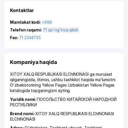
Kontaktlar
Mamlakat kodi:
+998
Telefon raqami:
71 qo'ng'iroq qilish
Fax:
71 2334735
Kompaniya haqida
XITOY XALQ RESPUBLIKASI ELChINONASI ga murojaat
qilganingizda, iltimos, ushbu tashkilot haqida ma'lumotni
O'zbekistonning Yellow Pages Uzbekistan Yellow Pages
katalogida topganingizni ayting.
Yuridik nomi:
ПОСОЛЬСТВО КИТАЙСКОЙ НАРОДНОЙ
РЕСПУБЛИКИ
Brend nomi:
XITOY XALQ RESPUBLIKASI ELChINONASI
ELChINONASI
Adres:
O'zbekiston,
Toshkent viloyati
,
Toshkent
,