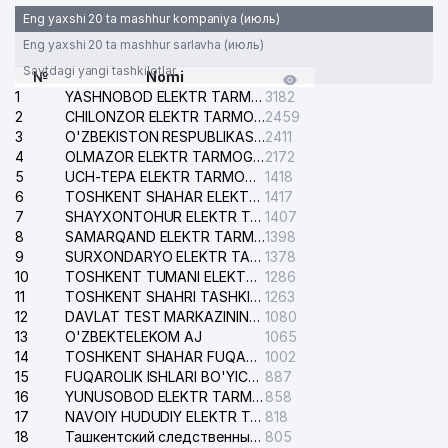
Eng yaxshi 20 ta mashhur kompaniya (июль)
Eng yaxshi 20 ta mashhur sarlavha (июль)
Saytdagi yangi tashkilotlar
№
Nomi
1
YASHNOBOD ELEKTR TARMOG'I NOSOZLIKLARI XIZMATI
3182
2
CHILONZOR ELEKTR TARMOG'I NOSOZLIK XIZMATI
2459
3
O'ZBEKISTON RESPUBLIKASI BOSH PROKURATURASI ISHONCH TELEFONI
2411
4
OLMAZOR ELEKTR TARMOG'I NOSOZLIKLARI XIZMATI
2172
5
UCH-TEPA ELEKTR TARMOG'I NOSOZLIKLARI XIZMATI
1418
6
TOSHKENT SHAHAR ELEKTR TARMOQLARI KORXONASI AJ
1417
7
SHAYXONTOHUR ELEKTR TARMOG'I NOSOZLIKLARINI TUZATISH XIZMATI
1407
8
SAMARQAND ELEKTR TARMOQLARI AJ
1398
9
SURXONDARYO ELEKTR TARMOQLARI AJ
1378
10
TOSHKENT TUMANI ELEKTR TARMOG'I AVARIYA XIZMATI
1286
11
TOSHKENT SHAHRI TASHKILOT TELEFONLARI HAQIDA MA'LUMOT BYUROSI
1263
12
DAVLAT TEST MARKAZINING ISHONCH TELEFONLARI
1080
13
O'ZBEKTELEKOM AJ
1065
14
TOSHKENT SHAHAR FUQAROLIK ISHLARI BO'YICHA SUDI
1002
15
FUQAROLIK ISHLARI BO'YICHA YAKKASAROY TUMANLARARO SUDI
887
16
YUNUSOBOD ELEKTR TARMOG'I NOSOZLIKLARI XIZMATI
858
17
NAVOIY HUDUDIY ELEKTR TARMOQLARI KORXONASI AJ
818
18
Ташкентский следственный изолятор
805