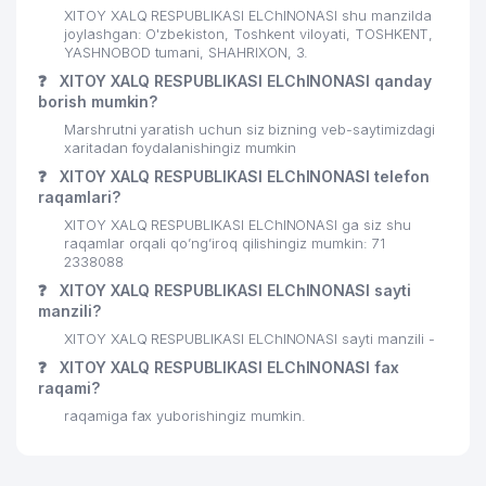
XITOY XALQ RESPUBLIKASI ELChINONASI shu manzilda
joylashgan: O'zbekiston, Toshkent viloyati, TOSHKENT,
YASHNOBOD tumani, SHAHRIXON, 3.
❓
XITOY XALQ RESPUBLIKASI ELChINONASI qanday
borish mumkin?
Marshrutni yaratish uchun siz bizning veb-saytimizdagi
xaritadan foydalanishingiz mumkin
❓
XITOY XALQ RESPUBLIKASI ELChINONASI telefon
raqamlari?
XITOY XALQ RESPUBLIKASI ELChINONASI ga siz shu
raqamlar orqali qo’ng’iroq qilishingiz mumkin: 71
2338088
❓
XITOY XALQ RESPUBLIKASI ELChINONASI sayti
manzili?
XITOY XALQ RESPUBLIKASI ELChINONASI sayti manzili -
❓
XITOY XALQ RESPUBLIKASI ELChINONASI fax
raqami?
raqamiga fax yuborishingiz mumkin.