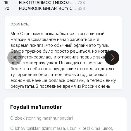
19
ELEKTRTARMOG'I NOSOZLIKLARINI TO'ZATISH SERGELI XIZMATI
738
20
FUQAROLIK ISHLARI BO'YICHA UCH-TEPA TUMANI SUDI
634
OZON MChJ
Мне Озон помог выкарабкаться, когда личный
магазин в Самарканде начал загибаться и я
вовремя поняла, что обычный офлайн это тупик.
Самое трудное было просто решиться, но когда
зарегистрировалась и отправила первые заказы,
весь страх сразу ушел. Площадка полностью
берет на себя доставку до клиентов и для одежды
тут хранение бесплатное первый год, хорошая
экономия. Раньше боялась рекламы, а теперь вижу
результаты. В последнее время из России очень
много заказывают, а вначале только по
Узбекистану брали, но вяло. Удалось раскрутиться,
дальше развиваюсь потихоньку😊
Foydali ma'lumotlar
Hamida 03.08.2026 12:45:39
O'zbekistonning mashhur saytlari
O'lchov birliklari tizimi: massa, uzunlik, tezlik, ma'lumot,