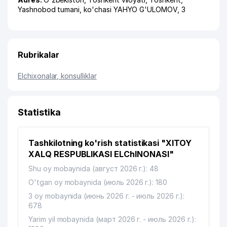
Yashnobod tumani
,
ko'chasi YAHYO G'ULOMOV
, 3
Rubrikalar
Elchixonalar, konsulliklar
Statistika
Tashkilotning ko'rish statistikasi "XITOY
XALQ RESPUBLIKASI ELChINONASI"
Shu oy mobaynida (август 2026 г.): 48
O'tgan oy mobaynida (июль 2026 г.): 180
3 oy mobaynida (июнь 2026 г. - июль 2026 г.):
678
Yarim yil mobaynida (март 2026 г. - июль 2026 г.):