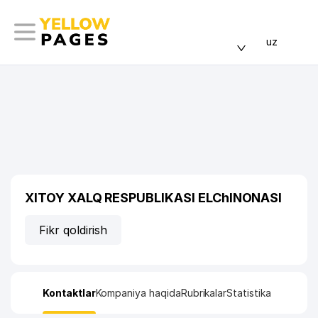
uz
XITOY XALQ RESPUBLIKASI ELChINONASI
Fikr qoldirish
Kontaktlar
Kompaniya haqida
Rubrikalar
Statistika