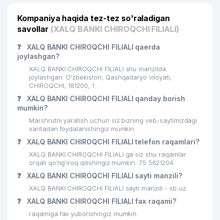
Kompaniya haqida tez-tez so'raladigan
savollar
(XALQ BANKI CHIROQCHI FILIALI)
❓
XALQ BANKI CHIROQCHI FILIALI qaerda
joylashgan?
XALQ BANKI CHIROQCHI FILIALI shu manzilda
joylashgan: O'zbekiston, Qashqadaryo viloyati,
CHIROQCHI, 181200, 1.
❓
XALQ BANKI CHIROQCHI FILIALI qanday borish
mumkin?
Marshrutni yaratish uchun siz bizning veb-saytimizdagi
xaritadan foydalanishingiz mumkin
❓
XALQ BANKI CHIROQCHI FILIALI telefon raqamlari?
XALQ BANKI CHIROQCHI FILIALI ga siz shu raqamlar
orqali qo’ng’iroq qilishingiz mumkin: 75 5621204
❓
XALQ BANKI CHIROQCHI FILIALI sayti manzili?
XALQ BANKI CHIROQCHI FILIALI sayti manzili - xb.uz
❓
XALQ BANKI CHIROQCHI FILIALI fax raqami?
raqamiga fax yuborishingiz mumkin.