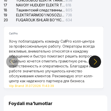
16
YUNUSOBOD ELEKTR TARMOG'I NOSOZLIKLARI XIZMATI
858
17
NAVOIY HUDUDIY ELEKTR TARMOQLARI KORXONASI AJ
818
18
Ташкентский следственный изолятор
805
19
ELEKTRTARMOG'I NOSOZLIKLARINI TO'ZATISH SERGELI XIZMATI
738
20
FUQAROLIK ISHLARI BO'YICHA UCH-TEPA TUMANI SUDI
634
CallPro
Хочу поблагодарить команду CallPro колл-центра
за профессиональную работу. Операторы всегда
вежливые, внимательно относятся к каждому
обращению и быстро помогают решить вопросы.
Отдельно хочется отметить грамотную речь,
ответственность и оперативность. Благодаря их
работе значительно улучшилось качество
обслуживания клиентов. Рекомендую этот колл-
центр как надежного партнера для бизнеса.
Vip Brand 31.07.2026 11:43:39
Foydali ma'lumotlar