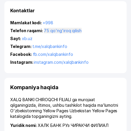
Kontaktlar
Mamlakat kodi:
+998
Telefon raqami:
75 qo'ng'iroq qilish
Sayt:
xb.uz
Telegram:
t.me/xalqbankinfo
Facebook:
fb.com/xalqbankinfo
Instagram:
instagram.com/xalqbankinfo
Kompaniya haqida
XALQ BANKI CHIROQCHI FILIALI ga murojaat
qilganingizda, iltimos, ushbu tashkilot haqida ma'lumotni
O'zbekistonning Yellow Pages Uzbekistan Yellow Pages
katalogida topganingizni ayting.
Yuridik nomi:
ХАЛК БАНК РУз ЧИРАКЧИ ФИЛИАЛ