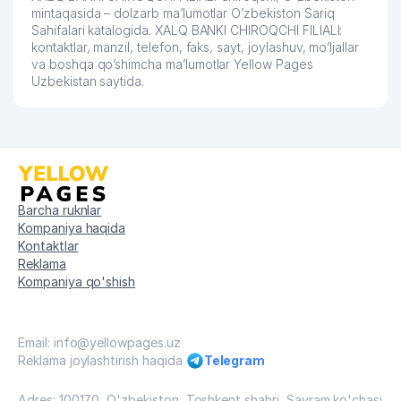
mintaqasida – dolzarb ma’lumotlar O’zbekiston Sariq
Sahifalari katalogida. XALQ BANKI CHIROQCHI FILIALI:
kontaktlar, manzil, telefon, faks, sayt, joylashuv, mo’ljallar
va boshqa qo’shimcha ma’lumotlar Yellow Pages
Uzbekistan saytida.
Barcha ruknlar
Kompaniya haqida
Kontaktlar
Reklama
Kompaniya qo'shish
Email: info@yellowpages.uz
Reklama joylashtirish haqida
Telegram
Adres: 100170, O'zbekiston, Toshkent shahri, Sayram ko'chasi