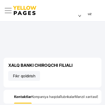
uz
XALQ BANKI CHIROQCHI FILIALI
Fikr qoldirish
Kontaktlar
Kompaniya haqida
Rubrikalar
Manzil xaritasi
Stati