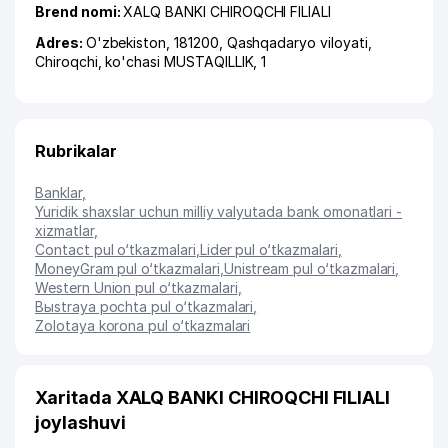
Brend nomi:
XALQ BANKI CHIROQCHI FILIALI
Adres:
O'zbekiston, 181200,
Qashqadaryo viloyati
,
Chiroqchi
,
ko'chasi MUSTAQILLIK
, 1
Rubrikalar
Banklar
,
Yuridik shaxslar uchun milliy valyutada bank omonatlari -
xizmatlar
,
Contact pul o‘tkazmalari
,
Lider pul o‘tkazmalari
,
MoneyGram pul o‘tkazmalari
,
Unistream pul o‘tkazmalari
,
Western Union pul o‘tkazmalari
,
Bыstraya pochta pul o‘tkazmalari
,
Zolotaya korona pul o‘tkazmalari
Xaritada XALQ BANKI CHIROQCHI FILIALI
joylashuvi