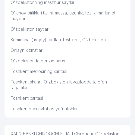
O'zbekistonning mashhur saytlari
O'lchov birliklari tizimi: massa, uzunlik, tezlik, ma'lumot,
maydon
O'zbekiston saytlari
Kommunal (uy-joy) tariflari Toshkent, O‘zbekiston
Onlayn xizmatlar
O'zbekistonda benzin narxi
Toshkent metrosining xaritasi
Toshkent shahri, O'zbekiston favqulodda telefon
raqamlari
Toshkent xaritasi
Toshkentdagi avtobus yo'nalishlari
XALQ BANKI CHIROQCHI FILIALI Chiroqchi, O'zbekiston