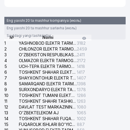
Eng yaxshi 20 ta mashhur kompaniya (июль)
Eng yaxshi 20 ta mashhur sarlavha (июль)
Saytdagi yangi tashkilotlar
№
Nomi
1
YASHNOBOD ELEKTR TARMOG'I NOSOZLIKLARI XIZMATI
3182
2
CHILONZOR ELEKTR TARMOG'I NOSOZLIK XIZMATI
2459
3
O'ZBEKISTON RESPUBLIKASI BOSH PROKURATURASI ISHONCH TELEFONI
2411
4
OLMAZOR ELEKTR TARMOG'I NOSOZLIKLARI XIZMATI
2172
5
UCH-TEPA ELEKTR TARMOG'I NOSOZLIKLARI XIZMATI
1418
6
TOSHKENT SHAHAR ELEKTR TARMOQLARI KORXONASI AJ
1417
7
SHAYXONTOHUR ELEKTR TARMOG'I NOSOZLIKLARINI TUZATISH XIZMATI
1407
8
SAMARQAND ELEKTR TARMOQLARI AJ
1398
9
SURXONDARYO ELEKTR TARMOQLARI AJ
1378
10
TOSHKENT TUMANI ELEKTR TARMOG'I AVARIYA XIZMATI
1286
11
TOSHKENT SHAHRI TASHKILOT TELEFONLARI HAQIDA MA'LUMOT BYUROSI
1263
12
DAVLAT TEST MARKAZINING ISHONCH TELEFONLARI
1080
13
O'ZBEKTELEKOM AJ
1065
14
TOSHKENT SHAHAR FUQAROLIK ISHLARI BO'YICHA SUDI
1002
15
FUQAROLIK ISHLARI BO'YICHA YAKKASAROY TUMANLARARO SUDI
887