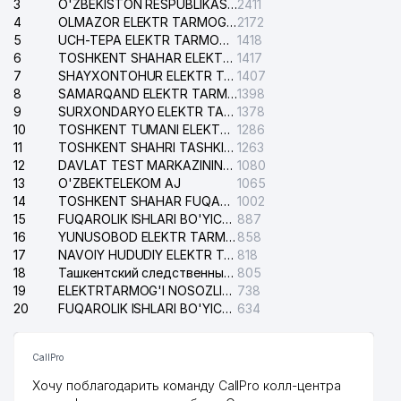
3
O'ZBEKISTON RESPUBLIKASI BOSH PROKURATURASI ISHONCH TELEFONI
2411
4
OLMAZOR ELEKTR TARMOG'I NOSOZLIKLARI XIZMATI
2172
5
UCH-TEPA ELEKTR TARMOG'I NOSOZLIKLARI XIZMATI
1418
6
TOSHKENT SHAHAR ELEKTR TARMOQLARI KORXONASI AJ
1417
7
SHAYXONTOHUR ELEKTR TARMOG'I NOSOZLIKLARINI TUZATISH XIZMATI
1407
8
SAMARQAND ELEKTR TARMOQLARI AJ
1398
9
SURXONDARYO ELEKTR TARMOQLARI AJ
1378
10
TOSHKENT TUMANI ELEKTR TARMOG'I AVARIYA XIZMATI
1286
11
TOSHKENT SHAHRI TASHKILOT TELEFONLARI HAQIDA MA'LUMOT BYUROSI
1263
12
DAVLAT TEST MARKAZINING ISHONCH TELEFONLARI
1080
13
O'ZBEKTELEKOM AJ
1065
14
TOSHKENT SHAHAR FUQAROLIK ISHLARI BO'YICHA SUDI
1002
15
FUQAROLIK ISHLARI BO'YICHA YAKKASAROY TUMANLARARO SUDI
887
16
YUNUSOBOD ELEKTR TARMOG'I NOSOZLIKLARI XIZMATI
858
17
NAVOIY HUDUDIY ELEKTR TARMOQLARI KORXONASI AJ
818
18
Ташкентский следственный изолятор
805
19
ELEKTRTARMOG'I NOSOZLIKLARINI TO'ZATISH SERGELI XIZMATI
738
20
FUQAROLIK ISHLARI BO'YICHA UCH-TEPA TUMANI SUDI
634
CallPro
Хочу поблагодарить команду CallPro колл-центра