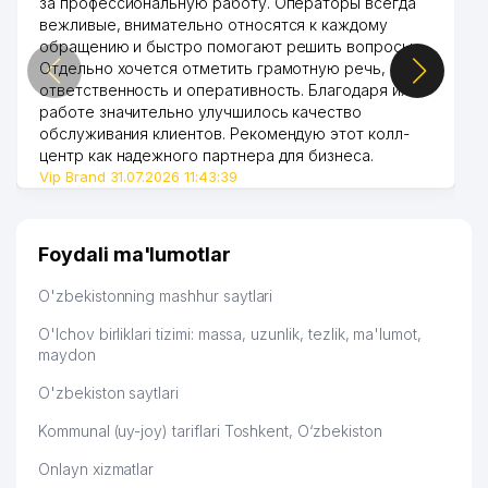
за профессиональную работу. Операторы всегда
вежливые, внимательно относятся к каждому
обращению и быстро помогают решить вопросы.
Отдельно хочется отметить грамотную речь,
ответственность и оперативность. Благодаря их
работе значительно улучшилось качество
обслуживания клиентов. Рекомендую этот колл-
центр как надежного партнера для бизнеса.
Vip Brand 31.07.2026 11:43:39
Foydali ma'lumotlar
O'zbekistonning mashhur saytlari
O'lchov birliklari tizimi: massa, uzunlik, tezlik, ma'lumot,
maydon
O'zbekiston saytlari
Kommunal (uy-joy) tariflari Toshkent, O‘zbekiston
Onlayn xizmatlar