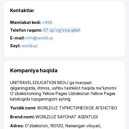
Kontaktlar
Mamlakat kodi:
+998
Telefon raqami:
97 qo'ng'iroq qilish
E-mail:
info@world.uz
Sayt:
world.uz
Kompaniya haqida
UNITRAVEL EDUCATION MChJ ga murojaat
qilganingizda, iltimos, ushbu tashkilot haqida ma'lumotni
O'zbekistonning Yellow Pages Uzbekistan Yellow Pages
katalogida topganingizni ayting.
Yuridik nomi:
WORLD.UZ ТУРИСТИЧЕСКОЕ АГЕНСТВО
Brend nomi:
WORLD.UZ SAYOHAT AGENTLIGI
Adres:
O'zbekiston, 160120,
Namangan viloyati
,