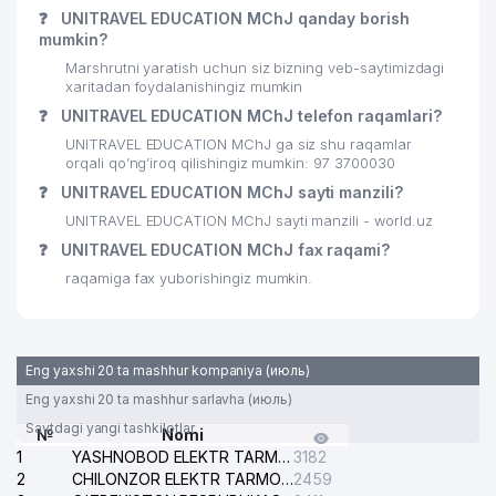
❓
UNITRAVEL EDUCATION MChJ qanday borish
mumkin?
Marshrutni yaratish uchun siz bizning veb-saytimizdagi
xaritadan foydalanishingiz mumkin
❓
UNITRAVEL EDUCATION MChJ telefon raqamlari?
UNITRAVEL EDUCATION MChJ ga siz shu raqamlar
orqali qo’ng’iroq qilishingiz mumkin: 97 3700030
❓
UNITRAVEL EDUCATION MChJ sayti manzili?
UNITRAVEL EDUCATION MChJ sayti manzili - world.uz
❓
UNITRAVEL EDUCATION MChJ fax raqami?
raqamiga fax yuborishingiz mumkin.
Eng yaxshi 20 ta mashhur kompaniya (июль)
Eng yaxshi 20 ta mashhur sarlavha (июль)
Saytdagi yangi tashkilotlar
№
Nomi
1
YASHNOBOD ELEKTR TARMOG'I NOSOZLIKLARI XIZMATI
3182
2
CHILONZOR ELEKTR TARMOG'I NOSOZLIK XIZMATI
2459