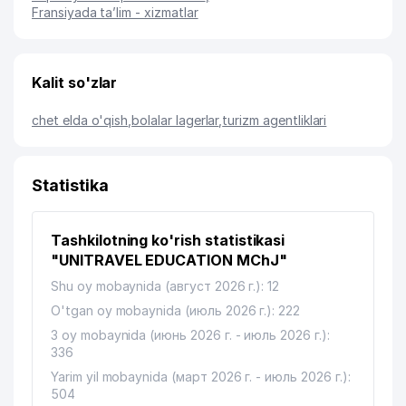
Fransiyada ta’lim - xizmatlar
Kalit so'zlar
chet elda o'qish
,
bolalar lagerlar
,
turizm agentliklari
Statistika
Tashkilotning ko'rish statistikasi
"UNITRAVEL EDUCATION MChJ"
Shu oy mobaynida (август 2026 г.): 12
O'tgan oy mobaynida (июль 2026 г.): 222
3 oy mobaynida (июнь 2026 г. - июль 2026 г.):
336
Yarim yil mobaynida (март 2026 г. - июль 2026 г.):
504