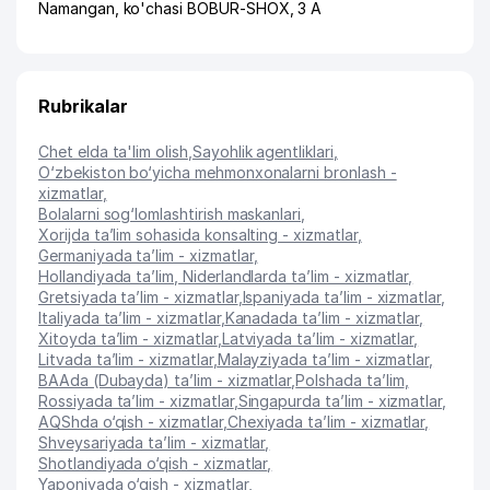
Namangan
,
ko'chasi BOBUR-SHOX
, 3 A
Rubrikalar
Chet elda ta'lim olish
,
Sayohlik agentliklari
,
O‘zbekiston bo‘yicha mehmonxonalarni bronlash -
xizmatlar
,
Bolalarni sog‘lomlashtirish maskanlari
,
Xorijda ta’lim sohasida konsalting - xizmatlar
,
Germaniyada ta’lim - xizmatlar
,
Hollandiyada ta’lim, Niderlandlarda ta’lim - xizmatlar
,
Gretsiyada ta’lim - xizmatlar
,
Ispaniyada ta’lim - xizmatlar
,
Italiyada ta’lim - xizmatlar
,
Kanadada ta’lim - xizmatlar
,
Xitoyda ta’lim - xizmatlar
,
Latviyada ta’lim - xizmatlar
,
Litvada ta’lim - xizmatlar
,
Malayziyada ta’lim - xizmatlar
,
BAAda (Dubayda) ta’lim - xizmatlar
,
Polshada ta’lim
,
Rossiyada ta’lim - xizmatlar
,
Singapurda ta’lim - xizmatlar
,
AQShda o‘qish - xizmatlar
,
Chexiyada ta’lim - xizmatlar
,
Shveysariyada ta’lim - xizmatlar
,
Shotlandiyada o‘qish - xizmatlar
,
Yaponiyada o‘qish - xizmatlar
,