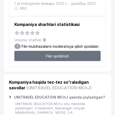
1 yil mobaynida (январь 2025 г. - декабрь 2025
г.): 960
Kompaniya sharhlari statistikasi
Umumiy sharhlar:
0
?
Fikr-mulohazalarni moderatsiya qilish qoidalari
Fikr qoldirish
Kompaniya haqida tez-tez so'raladigan
savollar
(UNITRAVEL EDUCATION MChJ)
❓
UNITRAVEL EDUCATION MChJ qaerda joylashgan?
UNITRAVEL EDUCATION MChJ shu manzilda
joylashgan: O'zbekiston, Namangan viloyati,
NAMANGAN, CHARIKOV, 160120, 3 A.