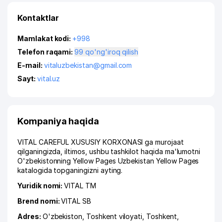
Kontaktlar
Mamlakat kodi:
+998
Telefon raqami:
99 qo'ng'iroq qilish
E-mail:
vitaluzbekistan@gmail.com
Sayt:
vital.uz
Kompaniya haqida
VITAL CAREFUL XUSUSIY KORXONASI ga murojaat
qilganingizda, iltimos, ushbu tashkilot haqida ma'lumotni
O'zbekistonning Yellow Pages Uzbekistan Yellow Pages
katalogida topganingizni ayting.
Yuridik nomi:
VITAL ТМ
Brend nomi:
VITAL SB
Adres:
O'zbekiston,
Toshkent viloyati
,
Toshkent
,