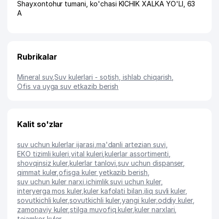
Shayxontohur tumani
,
ko'chasi KICHIK XALKA YO'LI
, 63
A
Rubrikalar
Mineral suv
,
Suv kulerlari - sotish, ishlab chiqarish
,
Ofis va uyga suv etkazib berish
Kalit so'zlar
suv uchun kulerlar ijarasi
,
ma'danli artezian suvi
,
EKO tizimli kuleri
,
vital kuleri
,
kulerlar assortimenti
,
shovqinsiz kuler
,
kulerlar tanlovi
,
suv uchun dispanser
,
qimmat kuler
,
ofisga kuler yetkazib berish
,
suv uchun kuler narxi
,
ichimlik suvi uchun kuler
,
interyerga mos kuler
,
kuler kafolati bilan
,
iliq suvli kuler
,
sovutkichli kuler
,
sovutkichli kuler
,
yangi kuler
,
oddiy kuler
,
zamonaviy kuler
,
stilga muvofiq kuler
,
kuler narxlari
,
tejamkor kuler