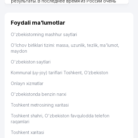
результаты. В последнее время из России очень
много заказывают, а вначале только по
Узбекистану брали, но вяло. Удалось раскрутиться,
дальше развиваюсь потихоньку😊
Foydali ma'lumotlar
Hamida 03.08.2026 12:45:39
O'zbekistonning mashhur saytlari
O'lchov birliklari tizimi: massa, uzunlik, tezlik, ma'lumot,
maydon
O'zbekiston saytlari
Kommunal (uy-joy) tariflari Toshkent, O‘zbekiston
Onlayn xizmatlar
O'zbekistonda benzin narxi
Toshkent metrosining xaritasi
Toshkent shahri, O'zbekiston favqulodda telefon
raqamlari
Toshkent xaritasi