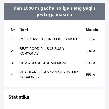
dan 1000 m gacha bo'lgan eng yaqin
joylarga masofa
№
Nomi
Masofa
1
POLYPLAST TECHNOLOGIES MChJ
449 м
BEST FOOD PLUS XUSUSIY
2
794 м
KORXONASI
3
HUVAYDO RESTORANI MChJ
795 м
KITOBLAR BILIM XAZINASI XUSUSIY
4
995 м
KORXONASI
Statistika