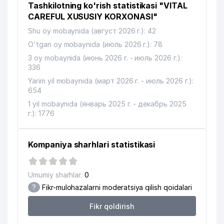
Tashkilotning ko'rish statistikasi "VITAL
CAREFUL XUSUSIY KORXONASI"
Shu oy mobaynida (август 2026 г.): 42
O'tgan oy mobaynida (июль 2026 г.): 78
3 oy mobaynida (июнь 2026 г. - июль 2026 г.):
336
Yarim yil mobaynida (март 2026 г. - июль 2026 г.):
654
1 yil mobaynida (январь 2025 г. - декабрь 2025
г.): 1776
Kompaniya sharhlari statistikasi
Umumiy sharhlar:
0
?
Fikr-mulohazalarni moderatsiya qilish qoidalari
Fikr qoldirish