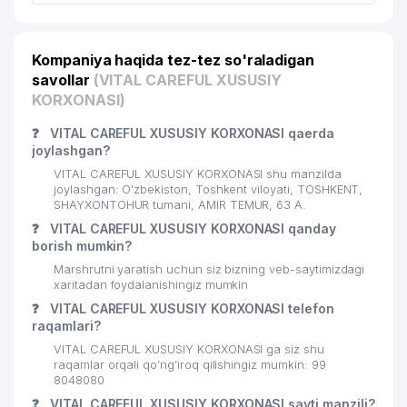
Kompaniya haqida tez-tez so'raladigan
savollar
(VITAL CAREFUL XUSUSIY
KORXONASI)
❓
VITAL CAREFUL XUSUSIY KORXONASI qaerda
joylashgan?
VITAL CAREFUL XUSUSIY KORXONASI shu manzilda
joylashgan: O'zbekiston, Toshkent viloyati, TOSHKENT,
SHAYXONTOHUR tumani, AMIR TEMUR, 63 A.
❓
VITAL CAREFUL XUSUSIY KORXONASI qanday
borish mumkin?
Marshrutni yaratish uchun siz bizning veb-saytimizdagi
xaritadan foydalanishingiz mumkin
❓
VITAL CAREFUL XUSUSIY KORXONASI telefon
raqamlari?
VITAL CAREFUL XUSUSIY KORXONASI ga siz shu
raqamlar orqali qo’ng’iroq qilishingiz mumkin: 99
8048080
❓
VITAL CAREFUL XUSUSIY KORXONASI sayti manzili?