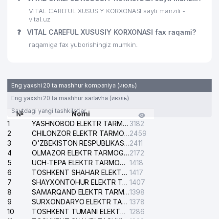
VITAL CAREFUL XUSUSIY KORXONASI sayti manzili -
vital.uz
❓
VITAL CAREFUL XUSUSIY KORXONASI fax raqami?
raqamiga fax yuborishingiz mumkin.
Eng yaxshi 20 ta mashhur kompaniya (июль)
Eng yaxshi 20 ta mashhur sarlavha (июль)
Saytdagi yangi tashkilotlar
№
Nomi
1
YASHNOBOD ELEKTR TARMOG'I NOSOZLIKLARI XIZMATI
3182
2
CHILONZOR ELEKTR TARMOG'I NOSOZLIK XIZMATI
2459
3
O'ZBEKISTON RESPUBLIKASI BOSH PROKURATURASI ISHONCH TELEFONI
2411
4
OLMAZOR ELEKTR TARMOG'I NOSOZLIKLARI XIZMATI
2172
5
UCH-TEPA ELEKTR TARMOG'I NOSOZLIKLARI XIZMATI
1418
6
TOSHKENT SHAHAR ELEKTR TARMOQLARI KORXONASI AJ
1417
7
SHAYXONTOHUR ELEKTR TARMOG'I NOSOZLIKLARINI TUZATISH XIZMATI
1407
8
SAMARQAND ELEKTR TARMOQLARI AJ
1398
9
SURXONDARYO ELEKTR TARMOQLARI AJ
1378
10
TOSHKENT TUMANI ELEKTR TARMOG'I AVARIYA XIZMATI
1286