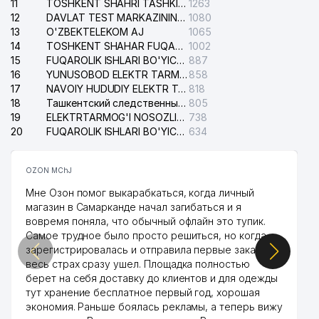
11
TOSHKENT SHAHRI TASHKILOT TELEFONLARI HAQIDA MA'LUMOT BYUROSI
1263
12
DAVLAT TEST MARKAZINING ISHONCH TELEFONLARI
1080
13
O'ZBEKTELEKOM AJ
1065
14
TOSHKENT SHAHAR FUQAROLIK ISHLARI BO'YICHA SUDI
1002
15
FUQAROLIK ISHLARI BO'YICHA YAKKASAROY TUMANLARARO SUDI
887
16
YUNUSOBOD ELEKTR TARMOG'I NOSOZLIKLARI XIZMATI
858
17
NAVOIY HUDUDIY ELEKTR TARMOQLARI KORXONASI AJ
818
18
Ташкентский следственный изолятор
805
19
ELEKTRTARMOG'I NOSOZLIKLARINI TO'ZATISH SERGELI XIZMATI
738
20
FUQAROLIK ISHLARI BO'YICHA UCH-TEPA TUMANI SUDI
634
OZON MChJ
Мне Озон помог выкарабкаться, когда личный
магазин в Самарканде начал загибаться и я
вовремя поняла, что обычный офлайн это тупик.
Самое трудное было просто решиться, но когда
зарегистрировалась и отправила первые заказы,
весь страх сразу ушел. Площадка полностью
берет на себя доставку до клиентов и для одежды
тут хранение бесплатное первый год, хорошая
экономия. Раньше боялась рекламы, а теперь вижу