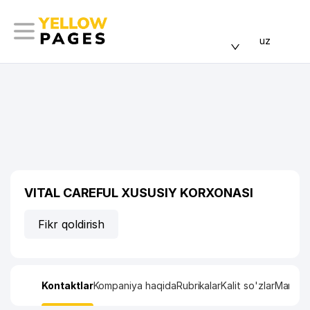
uz
VITAL CAREFUL XUSUSIY KORXONASI
Fikr qoldirish
Kontaktlar
Kompaniya haqida
Rubrikalar
Kalit so'zlar
Manzil x