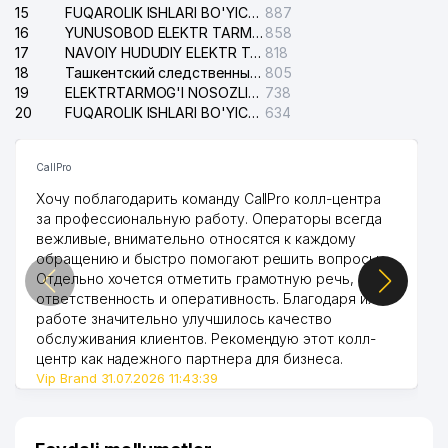
15
FUQAROLIK ISHLARI BO'YICHA YAKKASAROY TUMANLARARO SUDI
887
16
YUNUSOBOD ELEKTR TARMOG'I NOSOZLIKLARI XIZMATI
858
17
NAVOIY HUDUDIY ELEKTR TARMOQLARI KORXONASI AJ
818
18
Ташкентский следственный изолятор
805
19
ELEKTRTARMOG'I NOSOZLIKLARINI TO'ZATISH SERGELI XIZMATI
738
20
FUQAROLIK ISHLARI BO'YICHA UCH-TEPA TUMANI SUDI
634
CallPro
Хочу поблагодарить команду CallPro колл-центра
за профессиональную работу. Операторы всегда
вежливые, внимательно относятся к каждому
обращению и быстро помогают решить вопросы.
Отдельно хочется отметить грамотную речь,
ответственность и оперативность. Благодаря их
работе значительно улучшилось качество
обслуживания клиентов. Рекомендую этот колл-
центр как надежного партнера для бизнеса.
Vip Brand 31.07.2026 11:43:39