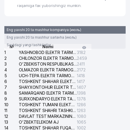
raqamiga fax yuborishingiz mumkin.
Eng yaxshi 20 ta mashhur kompaniya (июль)
Eng yaxshi 20 ta mashhur sarlavha (июль)
Saytdagi yangi tashkilotlar
№
Nomi
1
YASHNOBOD ELEKTR TARMOG'I NOSOZLIKLARI XIZMATI
3182
2
CHILONZOR ELEKTR TARMOG'I NOSOZLIK XIZMATI
2459
3
O'ZBEKISTON RESPUBLIKASI BOSH PROKURATURASI ISHONCH TELEFONI
2411
4
OLMAZOR ELEKTR TARMOG'I NOSOZLIKLARI XIZMATI
2172
5
UCH-TEPA ELEKTR TARMOG'I NOSOZLIKLARI XIZMATI
1418
6
TOSHKENT SHAHAR ELEKTR TARMOQLARI KORXONASI AJ
1417
7
SHAYXONTOHUR ELEKTR TARMOG'I NOSOZLIKLARINI TUZATISH XIZMATI
1407
8
SAMARQAND ELEKTR TARMOQLARI AJ
1398
9
SURXONDARYO ELEKTR TARMOQLARI AJ
1378
10
TOSHKENT TUMANI ELEKTR TARMOG'I AVARIYA XIZMATI
1286
11
TOSHKENT SHAHRI TASHKILOT TELEFONLARI HAQIDA MA'LUMOT BYUROSI
1263
12
DAVLAT TEST MARKAZINING ISHONCH TELEFONLARI
1080
13
O'ZBEKTELEKOM AJ
1065
14
TOSHKENT SHAHAR FUQAROLIK ISHLARI BO'YICHA SUDI
1002