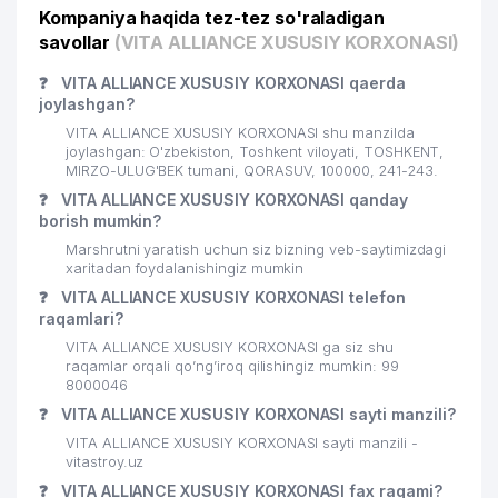
Kompaniya haqida tez-tez so'raladigan
savollar
(VITA ALLIANCE XUSUSIY KORXONASI)
❓
VITA ALLIANCE XUSUSIY KORXONASI qaerda
joylashgan?
VITA ALLIANCE XUSUSIY KORXONASI shu manzilda
joylashgan: O'zbekiston, Toshkent viloyati, TOSHKENT,
MIRZO-ULUG'BEK tumani, QORASUV, 100000, 241-243.
❓
VITA ALLIANCE XUSUSIY KORXONASI qanday
borish mumkin?
Marshrutni yaratish uchun siz bizning veb-saytimizdagi
xaritadan foydalanishingiz mumkin
❓
VITA ALLIANCE XUSUSIY KORXONASI telefon
raqamlari?
VITA ALLIANCE XUSUSIY KORXONASI ga siz shu
raqamlar orqali qo’ng’iroq qilishingiz mumkin: 99
8000046
❓
VITA ALLIANCE XUSUSIY KORXONASI sayti manzili?
VITA ALLIANCE XUSUSIY KORXONASI sayti manzili -
vitastroy.uz
❓
VITA ALLIANCE XUSUSIY KORXONASI fax raqami?