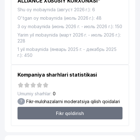
ALLIANCE XUSUSIY KORXONASI"
Shu oy mobaynida (август 2026 г.): 6
O'tgan oy mobaynida (июль 2026 г.): 48
3 oy mobaynida (июнь 2026 г. - июль 2026 г.): 150
Yarim yil mobaynida (март 2026 г. - июль 2026 г.):
228
1 yil mobaynida (январь 2025 г. - декабрь 2025
г.): 450
Kompaniya sharhlari statistikasi
Umumiy sharhlar:
0
?
Fikr-mulohazalarni moderatsiya qilish qoidalari
Fikr qoldirish