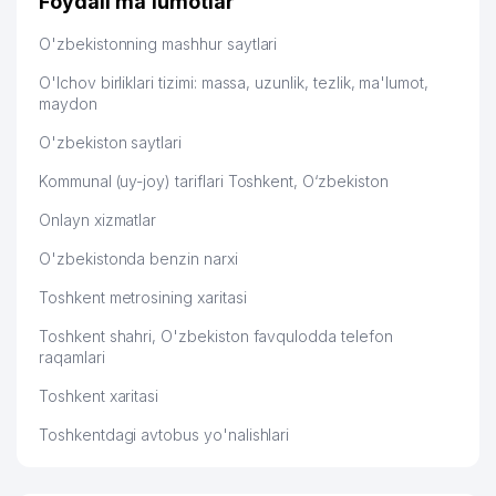
Foydali ma'lumotlar
O'zbekistonning mashhur saytlari
O'lchov birliklari tizimi: massa, uzunlik, tezlik, ma'lumot,
maydon
O'zbekiston saytlari
Kommunal (uy-joy) tariflari Toshkent, O‘zbekiston
Onlayn xizmatlar
O'zbekistonda benzin narxi
Toshkent metrosining xaritasi
Toshkent shahri, O'zbekiston favqulodda telefon
raqamlari
Toshkent xaritasi
Toshkentdagi avtobus yo'nalishlari