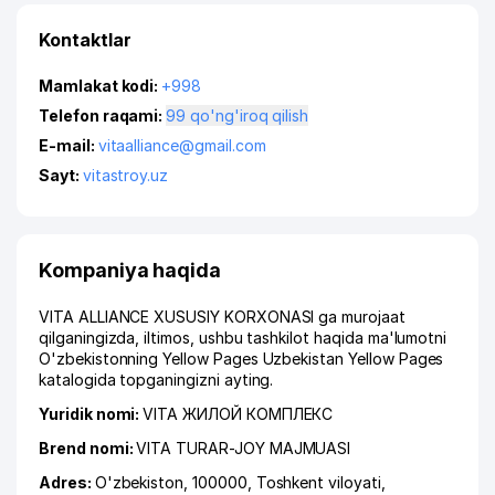
Kontaktlar
Mamlakat kodi:
+998
Telefon raqami:
99 qo'ng'iroq qilish
E-mail:
vitaalliance@gmail.com
Sayt:
vitastroy.uz
Kompaniya haqida
VITA ALLIANCE XUSUSIY KORXONASI ga murojaat
qilganingizda, iltimos, ushbu tashkilot haqida ma'lumotni
O'zbekistonning Yellow Pages Uzbekistan Yellow Pages
katalogida topganingizni ayting.
Yuridik nomi:
VITA ЖИЛОЙ КОМПЛЕКС
Brend nomi:
VITA TURAR-JOY MAJMUASI
Adres:
O'zbekiston, 100000,
Toshkent viloyati
,