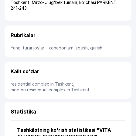
Toshkent
,
Mirzo-Ulug'bek tumani
,
ko'chasi PARKENT
,
241-243
Rubrikalar
Yangi turar joylar - xonadonlarni sotish, qurish
Kalit so'zlar
residential complex in Tashkent
,
modern residential complex in Tashkent
Statistika
Tashkilotning ko'rish statistikasi "VITA