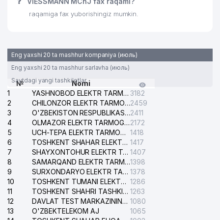
❓
VIESSMANN MChJ fax raqami?
raqamiga fax yuborishingiz mumkin.
Eng yaxshi 20 ta mashhur kompaniya (июль)
Eng yaxshi 20 ta mashhur sarlavha (июль)
Saytdagi yangi tashkilotlar
№
Nomi
1
YASHNOBOD ELEKTR TARMOG'I NOSOZLIKLARI XIZMATI
3182
2
CHILONZOR ELEKTR TARMOG'I NOSOZLIK XIZMATI
2459
3
O'ZBEKISTON RESPUBLIKASI BOSH PROKURATURASI ISHONCH TELEFONI
2411
4
OLMAZOR ELEKTR TARMOG'I NOSOZLIKLARI XIZMATI
2172
5
UCH-TEPA ELEKTR TARMOG'I NOSOZLIKLARI XIZMATI
1418
6
TOSHKENT SHAHAR ELEKTR TARMOQLARI KORXONASI AJ
1417
7
SHAYXONTOHUR ELEKTR TARMOG'I NOSOZLIKLARINI TUZATISH XIZMATI
1407
8
SAMARQAND ELEKTR TARMOQLARI AJ
1398
9
SURXONDARYO ELEKTR TARMOQLARI AJ
1378
10
TOSHKENT TUMANI ELEKTR TARMOG'I AVARIYA XIZMATI
1286
11
TOSHKENT SHAHRI TASHKILOT TELEFONLARI HAQIDA MA'LUMOT BYUROSI
1263
12
DAVLAT TEST MARKAZINING ISHONCH TELEFONLARI
1080
13
O'ZBEKTELEKOM AJ
1065