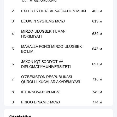
TA'LIM MUASSASASI
2
EXPERTS OF REAL VALUATION MChJ
405 м
3
ECOWIN SYSTEMS MChJ
619 м
MIRZO-ULUGBEK TUMANI
4
639 м
HOKIMIYATI
MAHALLA FONDI MIRZO-ULUGBEK
5
643 м
BO'LIMI
JAXON IQTISODIYOT VA
6
697 м
DIPLOMATIYA UNIVERSITETI
O'ZBEKISTON RESPUBLIKASI
7
716 м
QUROLLI KUCHLAR AKADEMIYASI
8
IFT INNOVATION MChJ
749 м
9
FRIGO DINAMIC MChJ
774 м
INTELLECT NODAVLAT TA'LIM
10
836 м