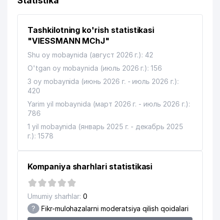
Statistika
MUASSASASI
11
ALMAZ TRAVEL MChJ
848 м
Tashkilotning ko'rish statistikasi
12
LIDER TEAM MChJ
858 м
"VIESSMANN MChJ"
Shu oy mobaynida (август 2026 г.): 42
13
O'ZBEKEKSPERTIZA AJ
883 м
O'tgan oy mobaynida (июль 2026 г.): 156
MIRZAKALON ISMOILIY MAHALLA
3 oy mobaynida (июнь 2026 г. - июль 2026 г.):
14
884 м
QO'MITASI
420
Yarim yil mobaynida (март 2026 г. - июль 2026 г.):
KAPITALBANK ATB MIRZO-ULUGBEK
15
958 м
786
FILIALI ATB
1 yil mobaynida (январь 2025 г. - декабрь 2025
16
GREEN APPLE WORKING MChJ
970 м
г.): 1578
TOSHKENT VILOYATI DAVLAT
17
982 м
BOJXONA BOSHQARMASI
Kompaniya sharhlari statistikasi
Umumiy sharhlar:
0
?
Fikr-mulohazalarni moderatsiya qilish qoidalari