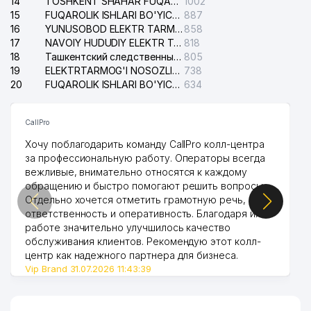
14
TOSHKENT SHAHAR FUQAROLIK ISHLARI BO'YICHA SUDI
1002
15
FUQAROLIK ISHLARI BO'YICHA YAKKASAROY TUMANLARARO SUDI
887
16
YUNUSOBOD ELEKTR TARMOG'I NOSOZLIKLARI XIZMATI
858
17
NAVOIY HUDUDIY ELEKTR TARMOQLARI KORXONASI AJ
818
18
Ташкентский следственный изолятор
805
19
ELEKTRTARMOG'I NOSOZLIKLARINI TO'ZATISH SERGELI XIZMATI
738
20
FUQAROLIK ISHLARI BO'YICHA UCH-TEPA TUMANI SUDI
634
CallPro
Хочу поблагодарить команду CallPro колл-центра
за профессиональную работу. Операторы всегда
вежливые, внимательно относятся к каждому
обращению и быстро помогают решить вопросы.
Отдельно хочется отметить грамотную речь,
ответственность и оперативность. Благодаря их
работе значительно улучшилось качество
обслуживания клиентов. Рекомендую этот колл-
центр как надежного партнера для бизнеса.
Vip Brand 31.07.2026 11:43:39