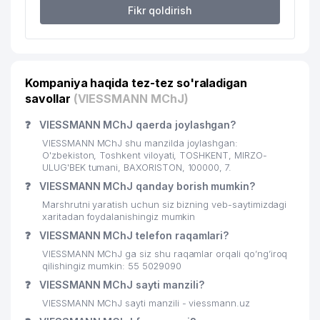
Fikr qoldirish
Kompaniya haqida tez-tez so'raladigan
savollar
(VIESSMANN MChJ)
❓
VIESSMANN MChJ qaerda joylashgan?
VIESSMANN MChJ shu manzilda joylashgan:
O'zbekiston, Toshkent viloyati, TOSHKENT, MIRZO-
ULUG'BEK tumani, BAXORISTON, 100000, 7.
❓
VIESSMANN MChJ qanday borish mumkin?
Marshrutni yaratish uchun siz bizning veb-saytimizdagi
xaritadan foydalanishingiz mumkin
❓
VIESSMANN MChJ telefon raqamlari?
VIESSMANN MChJ ga siz shu raqamlar orqali qo’ng’iroq
qilishingiz mumkin: 55 5029090
❓
VIESSMANN MChJ sayti manzili?
VIESSMANN MChJ sayti manzili - viessmann.uz