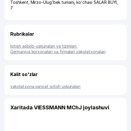
Toshkent
,
Mirzo-Ulug'bek tumani
,
ko'chasi SALAR BUYI
,
7
Rubrikalar
Isitish asbob-uskunalari va tizimlari
,
Germaniya korxonalari va firmalari vakolatxonalari
Kalit so'zlar
vakolatxona
,
sanoat isitish uskunalari
Xaritada VIESSMANN MChJ joylashuvi