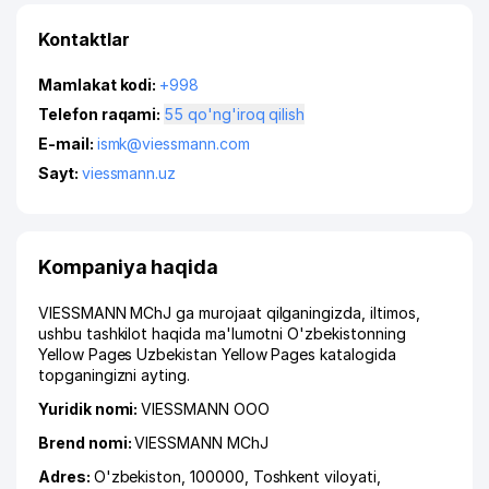
Kontaktlar
Mamlakat kodi:
+998
Telefon raqami:
55 qo'ng'iroq qilish
E-mail:
ismk@viessmann.com
Sayt:
viessmann.uz
Kompaniya haqida
VIESSMANN MChJ ga murojaat qilganingizda, iltimos,
ushbu tashkilot haqida ma'lumotni O'zbekistonning
Yellow Pages Uzbekistan Yellow Pages katalogida
topganingizni ayting.
Yuridik nomi:
VIESSMANN ООО
Brend nomi:
VIESSMANN MChJ
Adres:
O'zbekiston, 100000,
Toshkent viloyati
,