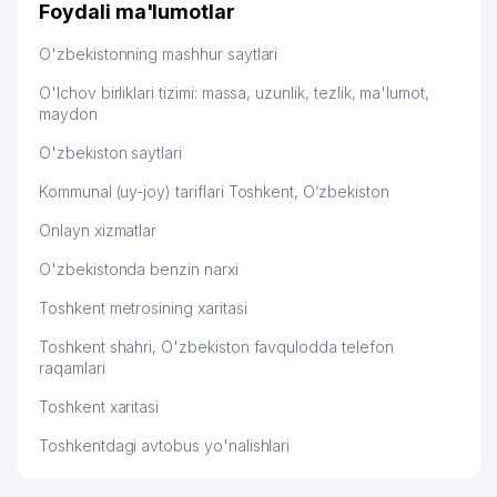
Foydali ma'lumotlar
O'zbekistonning mashhur saytlari
O'lchov birliklari tizimi: massa, uzunlik, tezlik, ma'lumot,
maydon
O'zbekiston saytlari
Kommunal (uy-joy) tariflari Toshkent, O‘zbekiston
Onlayn xizmatlar
O'zbekistonda benzin narxi
Toshkent metrosining xaritasi
Toshkent shahri, O'zbekiston favqulodda telefon
raqamlari
Toshkent xaritasi
Toshkentdagi avtobus yo'nalishlari