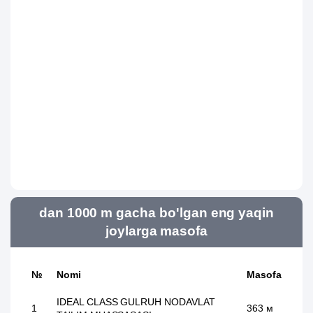
dan 1000 m gacha bo'lgan eng yaqin
joylarga masofa
№
Nomi
Masofa
IDEAL CLASS GULRUH NODAVLAT
1
363 м