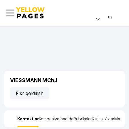
uz
VIESSMANN MChJ
Fikr qoldirish
Kontaktlar
Kompaniya haqida
Rubrikalar
Kalit so'zlar
Manzil x