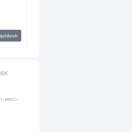
 qoldirish
BEK
NT, MIRZO-