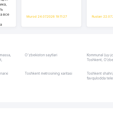
ика,
ть
а все
Murod 24.07.2026 19:11:27
Ruslan 22.07.
на
моем
оется,
карте
а что
З.
: massa,
O'zbekiston saytlari
Kommunal (uy-joy
t,
Toshkent, O‘zbe
:37
narxi
Toshkent metrosining xaritasi
Toshkent shahri
favqulodda tele