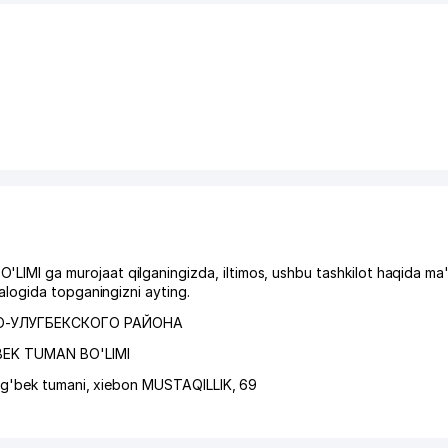
I ga murojaat qilganingizda, iltimos, ushbu tashkilot haqida ma'
logida topganingizni ayting.
О-УЛУГБЕКСКОГО РАЙОНА
BEK TUMAN BO'LIMI
ug'bek tumani
,
xiеbon MUSTAQILLIK
, 69