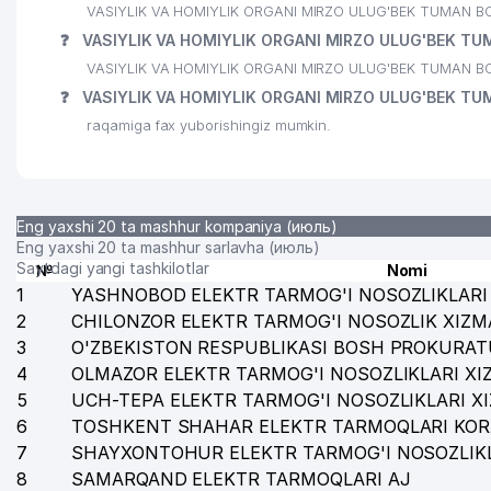
VASIYLIK VA HOMIYLIK ORGANI MIRZO ULUG'BEK TUMAN BO'LIMI
❓
VASIYLIK VA HOMIYLIK ORGANI MIRZO ULUG'BEK TUMAN
VASIYLIK VA HOMIYLIK ORGANI MIRZO ULUG'BEK TUMAN BO'LI
❓
VASIYLIK VA HOMIYLIK ORGANI MIRZO ULUG'BEK TUM
raqamiga fax yuborishingiz mumkin.
Eng yaxshi 20 ta mashhur kompaniya (июль)
Eng yaxshi 20 ta mashhur sarlavha (июль)
Saytdagi yangi tashkilotlar
№
Nomi
1
YASHNOBOD ELEKTR TARMOG'I NOSOZLIKLARI 
2
CHILONZOR ELEKTR TARMOG'I NOSOZLIK XIZM
3
O'ZBEKISTON RESPUBLIKASI BOSH PROKURAT
4
OLMAZOR ELEKTR TARMOG'I NOSOZLIKLARI XI
5
UCH-TEPA ELEKTR TARMOG'I NOSOZLIKLARI X
6
TOSHKENT SHAHAR ELEKTR TARMOQLARI KOR
7
SHAYXONTOHUR ELEKTR TARMOG'I NOSOZLIKL
8
SAMARQAND ELEKTR TARMOQLARI AJ