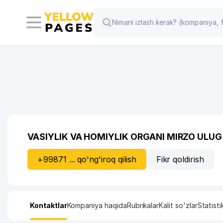
VASIYLIK VA HOMIYLIK ORGANI MIRZO ULUG
+99871 ... qo'ng'iroq qilish
Fikr qoldirish
Kontaktlar
Kompaniya haqida
Rubrikalar
Kalit so'zlar
Statisti