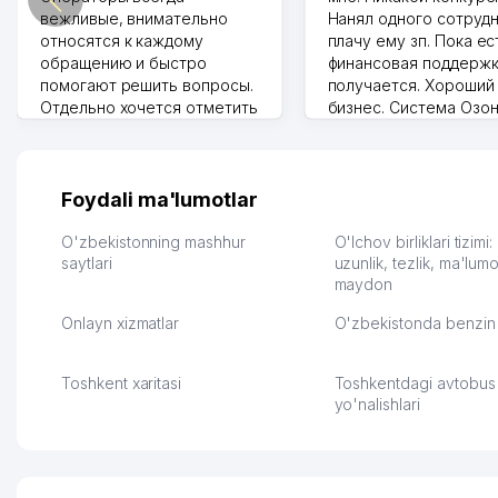
вежливые, внимательно
Нанял одного сотрудн
относятся к каждому
плачу ему зп. Пока ес
обращению и быстро
финансовая поддержк
помогают решить вопросы.
получается. Хороший
Отдельно хочется отметить
бизнес. Система Озо
грамотную речь,
сама делает отчеты.
ответственность и
Другой конкурент в 
оперативность. Благодаря
поселке вряд ли откр
их работе значительно
потому что видно на 
Foydali ma'lumotlar
улучшилось качество
Озона для Узбекистан
обслуживания клиентов.
тут у нас уже есть ПВ
O'zbekistonning mashhur
O'lchov birliklari tizimi
Рекомендую этот колл-
saytlari
Выгодное дело и
uzunlik, tezlik, ma'lumo
maydon
центр как надежного
спокойное.
партнера для бизнеса.
Марат 27.07.2026 08:00
Onlayn xizmatlar
O'zbekistonda benzin 
Vip Brand 31.07.2026 11:43:39
Toshkent xaritasi
Toshkentdagi avtobus
yo'nalishlari