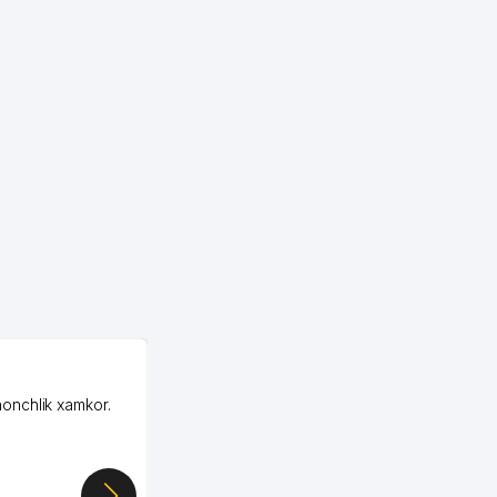
OZON MChJ
honchlik xamkor.
Зашел на Озон в
Узбекистане почти
случайно, когда коллега
показал свой кабинет и
цифры, так что я буквально