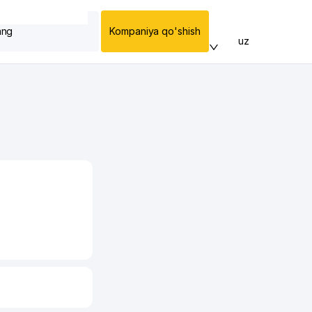
ang
Kompaniya qo'shish
uz