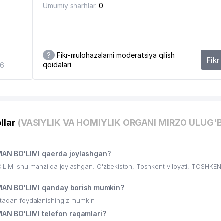
Umumiy sharhlar:
0
?
Fikr-mulohazalarni moderatsiya qilish
Fikr
qoidalari
96
llar
(VASIYLIK VA HOMIYLIK ORGANI MIRZO ULUG'
AN BO'LIMI qaerda joylashgan?
MI shu manzilda joylashgan: O'zbekiston, Toshkent viloyati, TOSHKE
AN BO'LIMI qanday borish mumkin?
ritadan foydalanishingiz mumkin
N BO'LIMI telefon raqamlari?