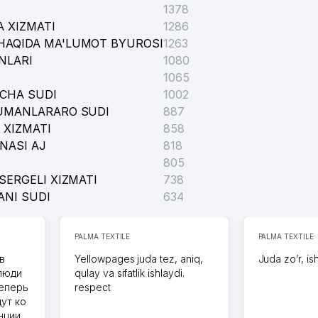
1378
 XIZMATI
1286
HAQIDA MA'LUMOT BYUROSI
1263
NLARI
1080
1065
ICHA SUDI
1002
TUMANLARARO SUDI
887
 XIZMATI
858
NASI AJ
818
805
SERGELI XIZMATI
738
ANI SUDI
634
PALMA TEXTILE
PALMA TEXTILE
в
Yellowpages juda tez, aniq,
Juda zo’r, is
 люди
qulay va sifatlik ishlaydi.
теперь
respect
дут ко
нции.