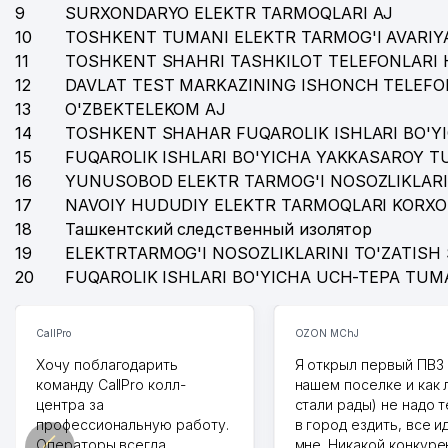
9
SURXONDARYO ELEKTR TARMOQLARI AJ
10
TOSHKENT TUMANI ELEKTR TARMOG'I AVARIYA
11
TOSHKENT SHAHRI TASHKILOT TELEFONLARI 
12
DAVLAT TEST MARKAZINING ISHONCH TELEFO
13
O'ZBEKTELEKOM AJ
14
TOSHKENT SHAHAR FUQAROLIK ISHLARI BO'Y
15
FUQAROLIK ISHLARI BO'YICHA YAKKASAROY 
16
YUNUSOBOD ELEKTR TARMOG'I NOSOZLIKLARI
17
NAVOIY HUDUDIY ELEKTR TARMOQLARI KORXO
18
Ташкентский следственный изолятор
19
ELEKTRTARMOG'I NOSOZLIKLARINI TO'ZATISH 
20
FUQAROLIK ISHLARI BO'YICHA UCH-TEPA TUM
CallPro
OZON MChJ
Хочу поблагодарить
Я открыл первый ПВЗ 
команду CallPro колл-
нашем поселке и как
центра за
стали рады) не надо 
профессиональную работу.
в город ездить, все и
Операторы всегда
мне. Никакой конкуре