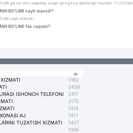
 ga siz shu raqamlar orqali qo’ng’iroq qilishingiz mumkin: 71 237082
 BO'LIMI sayti manzili?
MI sayti manzili -
AN BO'LIMI fax raqami?
XIZMATI
3182
ATI
2459
URASI ISHONCH TELEFONI
2411
ZMATI
2172
IZMATI
1418
XONASI AJ
1417
ARINI TUZATISH XIZMATI
1407
1398