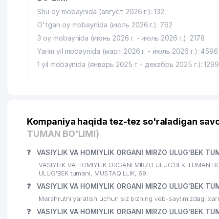
Shu oy mobaynida (август 2026 г.): 132
O'tgan oy mobaynida (июль 2026 г.): 762
3 oy mobaynida (июнь 2026 г. - июль 2026 г.): 2178
Yarim yil mobaynida (март 2026 г. - июль 2026 г.): 4596
1 yil mobaynida (январь 2025 г. - декабрь 2025 г.): 129
Kompaniya haqida tez-tez so'raladigan savo
TUMAN BO'LIMI)
❓
VASIYLIK VA HOMIYLIK ORGANI MIRZO ULUG'BEK TUM
VASIYLIK VA HOMIYLIK ORGANI MIRZO ULUG'BEK TUMAN BO'LI
ULUG'BEK tumani, MUSTAQILLIK, 69.
❓
VASIYLIK VA HOMIYLIK ORGANI MIRZO ULUG'BEK TUM
Marshrutni yaratish uchun siz bizning veb-saytimizdagi xa
❓
VASIYLIK VA HOMIYLIK ORGANI MIRZO ULUG'BEK TUMA