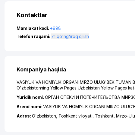
Kontaktlar
Mamlakat kodi:
+998
Telefon raqami:
71 qo'ng'iroq qilish
Kompaniya haqida
VASIYLIK VA HOMIYLIK ORGANI MIRZO ULUG'BEK TUMAN BO'LIM
O'zbekistonning Yellow Pages Uzbekistan Yellow Pages kata
Yuridik nomi:
ОРГАН ОПЕКИ И ПОПЕЧИТЕЛЬСТВА МИРЗ
Brend nomi:
VASIYLIK VA HOMIYLIK ORGANI MIRZO ULUG'
Adres:
O'zbekiston,
Toshkent viloyati
,
Toshkent
,
Mirzo-Ul