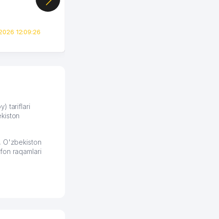
сразу загорелся этой
идеей. Регистрация заняла
всего вечер, а договор там
2026 12:09:26
вполне понятный и нет этих
всяких замудреных
юридических
формулировок. Первое
время сильно тупил с
продвижением, но в итоге
разобрался. Озон как раз
получает свои 50 кликов на
) tariflari
kiston
обучение и цена потом
держится ровно около
ставки. Работать на
, O'zbekiston
площадке нравится, здесь
fon raqamlari
рынок сбыта шире и заказы
идут стабильно.
Урад 21.07.2026 08:47:51