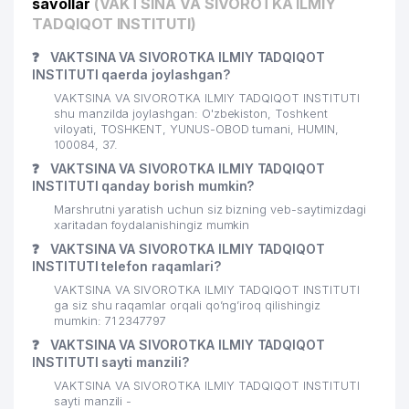
savollar
(VAKTSINA VA SIVOROTKA ILMIY
TADQIQOT INSTITUTI)
❓
VAKTSINA VA SIVOROTKA ILMIY TADQIQOT
INSTITUTI qaerda joylashgan?
VAKTSINA VA SIVOROTKA ILMIY TADQIQOT INSTITUTI
shu manzilda joylashgan: O'zbekiston, Toshkent
viloyati, TOSHKENT, YUNUS-OBOD tumani, HUMIN,
100084, 37.
❓
VAKTSINA VA SIVOROTKA ILMIY TADQIQOT
INSTITUTI qanday borish mumkin?
Marshrutni yaratish uchun siz bizning veb-saytimizdagi
xaritadan foydalanishingiz mumkin
❓
VAKTSINA VA SIVOROTKA ILMIY TADQIQOT
INSTITUTI telefon raqamlari?
VAKTSINA VA SIVOROTKA ILMIY TADQIQOT INSTITUTI
ga siz shu raqamlar orqali qo’ng’iroq qilishingiz
mumkin: 71 2347797
❓
VAKTSINA VA SIVOROTKA ILMIY TADQIQOT
INSTITUTI sayti manzili?
VAKTSINA VA SIVOROTKA ILMIY TADQIQOT INSTITUTI
sayti manzili -