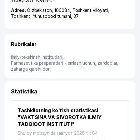
TADQIQOT INSTITUTI
Adres:
O'zbekiston, 100084,
Toshkent viloyati
,
Toshkent
,
Yunusobod tumani
, 37
Rubrikalar
Ilmiy-tekshirish institutlari
,
Farmasevtika preparatlari - emlash uchun, zardoblar,
zaharga qarshi dori
Statistika
Tashkilotning ko'rish statistikasi
"VAKTSINA VA SIVOROTKA ILMIY
TADQIQOT INSTITUTI"
Shu oy mobaynida (август 2026 г.): 84