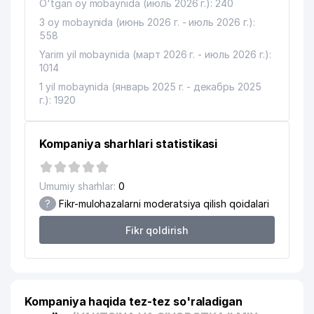
O'tgan oy mobaynida (июль 2026 г.): 240
3 oy mobaynida (июнь 2026 г. - июль 2026 г.):
558
Yarim yil mobaynida (март 2026 г. - июль 2026 г.):
1014
1 yil mobaynida (январь 2025 г. - декабрь 2025
г.): 1920
Kompaniya sharhlari statistikasi
Umumiy sharhlar:
0
?
Fikr-mulohazalarni moderatsiya qilish qoidalari
Fikr qoldirish
Kompaniya haqida tez-tez so'raladigan