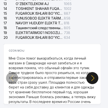
13
O'ZBEKTELEKOM AJ
1065
14
TOSHKENT SHAHAR FUQAROLIK ISHLARI BO'YICHA SUDI
1002
15
FUQAROLIK ISHLARI BO'YICHA YAKKASAROY TUMANLARARO SUDI
887
16
YUNUSOBOD ELEKTR TARMOG'I NOSOZLIKLARI XIZMATI
858
17
NAVOIY HUDUDIY ELEKTR TARMOQLARI KORXONASI AJ
818
18
Ташкентский следственный изолятор
805
19
ELEKTRTARMOG'I NOSOZLIKLARINI TO'ZATISH SERGELI XIZMATI
738
20
FUQAROLIK ISHLARI BO'YICHA UCH-TEPA TUMANI SUDI
634
OZON MChJ
Мне Озон помог выкарабкаться, когда личный
магазин в Самарканде начал загибаться и я
вовремя поняла, что обычный офлайн это тупик.
Самое трудное было просто решиться, но когда
зарегистрировалась и отправила первые заказы,
весь страх сразу ушел. Площадка полностью
берет на себя доставку до клиентов и для одежды
тут хранение бесплатное первый год, хорошая
экономия. Раньше боялась рекламы, а теперь вижу
результаты. В последнее время из России очень
много заказывают, а вначале только по