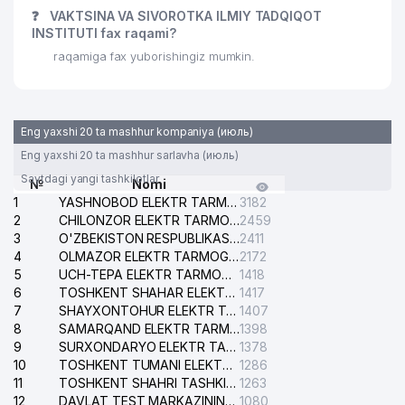
❓
VAKTSINA VA SIVOROTKA ILMIY TADQIQOT
INSTITUTI fax raqami?
raqamiga fax yuborishingiz mumkin.
Eng yaxshi 20 ta mashhur kompaniya (июль)
Eng yaxshi 20 ta mashhur sarlavha (июль)
Saytdagi yangi tashkilotlar
№
Nomi
1
YASHNOBOD ELEKTR TARMOG'I NOSOZLIKLARI XIZMATI
3182
2
CHILONZOR ELEKTR TARMOG'I NOSOZLIK XIZMATI
2459
3
O'ZBEKISTON RESPUBLIKASI BOSH PROKURATURASI ISHONCH TELEFONI
2411
4
OLMAZOR ELEKTR TARMOG'I NOSOZLIKLARI XIZMATI
2172
5
UCH-TEPA ELEKTR TARMOG'I NOSOZLIKLARI XIZMATI
1418
6
TOSHKENT SHAHAR ELEKTR TARMOQLARI KORXONASI AJ
1417
7
SHAYXONTOHUR ELEKTR TARMOG'I NOSOZLIKLARINI TUZATISH XIZMATI
1407
8
SAMARQAND ELEKTR TARMOQLARI AJ
1398
9
SURXONDARYO ELEKTR TARMOQLARI AJ
1378
10
TOSHKENT TUMANI ELEKTR TARMOG'I AVARIYA XIZMATI
1286
11
TOSHKENT SHAHRI TASHKILOT TELEFONLARI HAQIDA MA'LUMOT BYUROSI
1263
12
DAVLAT TEST MARKAZINING ISHONCH TELEFONLARI
1080