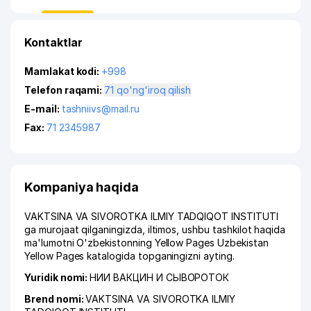
Kontaktlar
Mamlakat kodi:
+998
Telefon raqami:
71 qo'ng'iroq qilish
E-mail:
tashniivs@mail.ru
Fax:
71 2345987
Kompaniya haqida
VAKTSINA VA SIVOROTKA ILMIY TADQIQOT INSTITUTI
ga murojaat qilganingizda, iltimos, ushbu tashkilot haqida
ma'lumotni O'zbekistonning Yellow Pages Uzbekistan
Yellow Pages katalogida topganingizni ayting.
Yuridik nomi:
НИИ ВАКЦИН И СЫВОРОТОК
Brend nomi:
VAKTSINA VA SIVOROTKA ILMIY