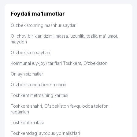
Узбекистану брали, но вяло. Удалось раскрутиться,
дальше развиваюсь потихоньку😊
Foydali ma'lumotlar
Hamida 03.08.2026 12:45:39
O'zbekistonning mashhur saytlari
O'lchov birliklari tizimi: massa, uzunlik, tezlik, ma'lumot,
maydon
O'zbekiston saytlari
Kommunal (uy-joy) tariflari Toshkent, O‘zbekiston
Onlayn xizmatlar
O'zbekistonda benzin narxi
Toshkent metrosining xaritasi
Toshkent shahri, O'zbekiston favqulodda telefon
raqamlari
Toshkent xaritasi
Toshkentdagi avtobus yo'nalishlari