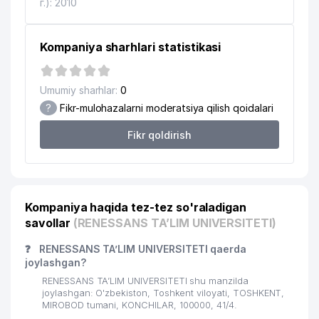
г.): 2010
Kompaniya sharhlari statistikasi
Umumiy sharhlar:
0
?
Fikr-mulohazalarni moderatsiya qilish qoidalari
Fikr qoldirish
Kompaniya haqida tez-tez so'raladigan
savollar
(RENESSANS TA’LIM UNIVERSITETI)
❓
RENESSANS TA’LIM UNIVERSITETI qaerda
joylashgan?
RENESSANS TA’LIM UNIVERSITETI shu manzilda
joylashgan: O'zbekiston, Toshkent viloyati, TOSHKENT,
MIROBOD tumani, KONCHILAR, 100000, 41/4.