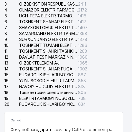
3
O'ZBEKISTON RESPUBLIKASI BOSH PROKURATURASI ISHONCH TELEFONI
2411
4
OLMAZOR ELEKTR TARMOG'I NOSOZLIKLARI XIZMATI
2172
5
UCH-TEPA ELEKTR TARMOG'I NOSOZLIKLARI XIZMATI
1418
6
TOSHKENT SHAHAR ELEKTR TARMOQLARI KORXONASI AJ
1417
7
SHAYXONTOHUR ELEKTR TARMOG'I NOSOZLIKLARINI TUZATISH XIZMATI
1407
8
SAMARQAND ELEKTR TARMOQLARI AJ
1398
9
SURXONDARYO ELEKTR TARMOQLARI AJ
1378
10
TOSHKENT TUMANI ELEKTR TARMOG'I AVARIYA XIZMATI
1286
11
TOSHKENT SHAHRI TASHKILOT TELEFONLARI HAQIDA MA'LUMOT BYUROSI
1263
12
DAVLAT TEST MARKAZINING ISHONCH TELEFONLARI
1080
13
O'ZBEKTELEKOM AJ
1065
14
TOSHKENT SHAHAR FUQAROLIK ISHLARI BO'YICHA SUDI
1002
15
FUQAROLIK ISHLARI BO'YICHA YAKKASAROY TUMANLARARO SUDI
887
16
YUNUSOBOD ELEKTR TARMOG'I NOSOZLIKLARI XIZMATI
858
17
NAVOIY HUDUDIY ELEKTR TARMOQLARI KORXONASI AJ
818
18
Ташкентский следственный изолятор
805
19
ELEKTRTARMOG'I NOSOZLIKLARINI TO'ZATISH SERGELI XIZMATI
738
20
FUQAROLIK ISHLARI BO'YICHA UCH-TEPA TUMANI SUDI
634
CallPro
Хочу поблагодарить команду CallPro колл-центра