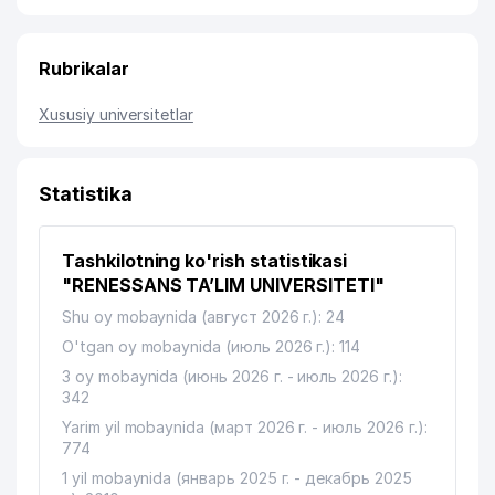
Rubrikalar
Xususiy universitetlar
Statistika
Tashkilotning ko'rish statistikasi
"RENESSANS TA’LIM UNIVERSITETI"
Shu oy mobaynida (август 2026 г.): 24
O'tgan oy mobaynida (июль 2026 г.): 114
3 oy mobaynida (июнь 2026 г. - июль 2026 г.):
342
Yarim yil mobaynida (март 2026 г. - июль 2026 г.):
774
1 yil mobaynida (январь 2025 г. - декабрь 2025