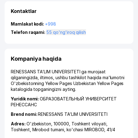
Kontaktlar
Mamlakat kodi:
+998
Telefon raqami:
55 qo'ng'iroq qilish
Kompaniya haqida
RENESSANS TA’LIM UNIVERSITETI ga murojaat
qilganingizda, iltimos, ushbu tashkilot haqida ma'lumotni
O'zbekistonning Yellow Pages Uzbekistan Yellow Pages
katalogida topganingizni ayting.
Yuridik nomi:
ОБРАЗОВАТЕЛЬНЫЙ УНИВЕРСИТЕТ
РЕНЕССАНС
Brend nomi:
RENESSANS TA’LIM UNIVERSITETI
Adres:
O'zbekiston, 100000,
Toshkent viloyati
,
Toshkent
,
Mirobod tumani
,
ko'chasi MIROBOD
, 41/4