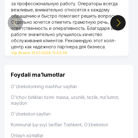
за профессиональную работу. Операторы всегда
вежливые, внимательно относятся к каждому
обращению и быстро помогают решить вопросы.
Отдельно хочется отметить грамотную речь,
ответственность и оперативность. Благодаря их
работе значительно улучшилось качество
обслуживания клиентов. Рекомендую этот колл-
центр как надежного партнера для бизнеса.
Vip Brand 31.07.2026 11:43:39
Foydali ma'lumotlar
O'zbekistonning mashhur saytlari
O'lchov birliklari tizimi: massa, uzunlik, tezlik, ma'lumot,
maydon
O'zbekiston saytlari
Kommunal (uy-joy) tariflari Toshkent, O‘zbekiston
Onlayn xizmatlar