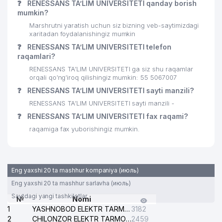
❓
RENESSANS TA’LIM UNIVERSITETI qanday borish
mumkin?
Marshrutni yaratish uchun siz bizning veb-saytimizdagi
xaritadan foydalanishingiz mumkin
❓
RENESSANS TA’LIM UNIVERSITETI telefon
raqamlari?
RENESSANS TA’LIM UNIVERSITETI ga siz shu raqamlar
orqali qo’ng’iroq qilishingiz mumkin: 55 5067007
❓
RENESSANS TA’LIM UNIVERSITETI sayti manzili?
RENESSANS TA’LIM UNIVERSITETI sayti manzili -
❓
RENESSANS TA’LIM UNIVERSITETI fax raqami?
raqamiga fax yuborishingiz mumkin.
Eng yaxshi 20 ta mashhur kompaniya (июль)
Eng yaxshi 20 ta mashhur sarlavha (июль)
Saytdagi yangi tashkilotlar
№
Nomi
1
YASHNOBOD ELEKTR TARMOG'I NOSOZLIKLARI XIZMATI
3182
2
CHILONZOR ELEKTR TARMOG'I NOSOZLIK XIZMATI
2459