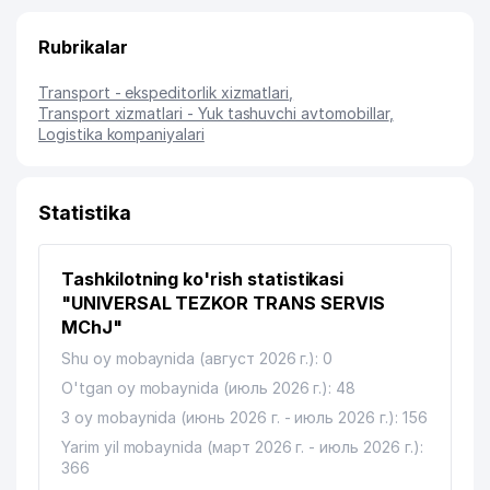
Rubrikalar
Transport - ekspeditorlik xizmatlari
,
Transport xizmatlari - Yuk tashuvchi avtomobillar
,
Logistika kompaniyalari
Statistika
Tashkilotning ko'rish statistikasi
"UNIVERSAL TEZKOR TRANS SERVIS
MChJ"
Shu oy mobaynida (август 2026 г.): 0
O'tgan oy mobaynida (июль 2026 г.): 48
3 oy mobaynida (июнь 2026 г. - июль 2026 г.): 156
Yarim yil mobaynida (март 2026 г. - июль 2026 г.):
366