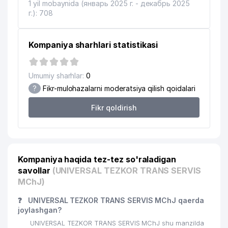
1 yil mobaynida (январь 2025 г. - декабрь 2025
г.): 708
Kompaniya sharhlari statistikasi
Umumiy sharhlar:
0
?
Fikr-mulohazalarni moderatsiya qilish qoidalari
Fikr qoldirish
Kompaniya haqida tez-tez so'raladigan
savollar
(UNIVERSAL TEZKOR TRANS SERVIS
MChJ)
❓
UNIVERSAL TEZKOR TRANS SERVIS MChJ qaerda
joylashgan?
UNIVERSAL TEZKOR TRANS SERVIS MChJ shu manzilda