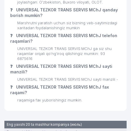
joylashgan: O'zbekiston, Buxoro viloyati, OLOT.
❓
UNIVERSAL TEZKOR TRANS SERVIS MChJ qanday
borish mumkin?
Marshrutni yaratish uchun siz bizning veb-saytimizdagi
xaritadan foydalanishingiz mumkin
❓
UNIVERSAL TEZKOR TRANS SERVIS MChJ telefon
raqamlari?
UNIVERSAL TEZKOR TRANS SERVIS MChJ ga siz shu
raqamlar orqali qo’ng’iroq qilishingiz mumkin: 93
6875616
❓
UNIVERSAL TEZKOR TRANS SERVIS MChJ sayti
manzili?
UNIVERSAL TEZKOR TRANS SERVIS MChJ sayti manzili -
❓
UNIVERSAL TEZKOR TRANS SERVIS MChJ fax
raqami?
raqamiga fax yuborishingiz mumkin.
Eng yaxshi 20 ta mashhur kompaniya (июль)