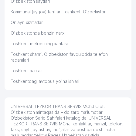
O'zbekiston saytlari
Kommunal (uy-joy) tariflari Toshkent, O‘zbekiston
Onlayn xizmatlar
O'zbekistonda benzin narxi
Toshkent metrosining xaritasi
Toshkent shahri, O'zbekiston favqulodda telefon
raqamlari
Toshkent xaritasi
Toshkentdagi avtobus yo'nalishlari
UNIVERSAL TEZKOR TRANS SERVIS MChJ Olot,
O'zbekiston mintaqasida – dolzarb ma’lumotlar
O’zbekiston Sariq Sahifalari katalogida. UNIVERSAL
TEZKOR TRANS SERVIS MChJ: kontaktlar, manzil, telefon,
faks, sayt, joylashuv, mo’ljallar va boshqa qo’shimcha
ma’lumotlar Yellow Pages Uzbekistan saytida.