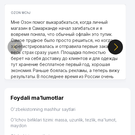
OZON MChJ
Мне Озон помог выкарабкаться, когда личный
магазин в Самарканде начал загибаться и я
вовремя поняла, что обычный офлайн это тупик.
Самое трудное было просто решиться, но когда
зарегистрировалась и отправила первые заказы,
весь страх сразу ушел. Площадка полностью
берет на себя доставку до клиентов и для одежды
тут хранение бесплатное первый год, хорошая
экономия. Раньше боялась рекламы, а теперь вижу
результаты. В последнее время из России очень
много заказывают, а вначале только по
Узбекистану брали, но вяло. Удалось раскрутиться,
дальше развиваюсь потихоньку😊
Foydali ma'lumotlar
Hamida 03.08.2026 12:45:39
O'zbekistonning mashhur saytlari
O'lchov birliklari tizimi: massa, uzunlik, tezlik, ma'lumot,
maydon