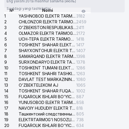
Eng yaxshi 20 ta mashhur sarlavha (июль)
Saytdagi yangi tashkilotlar
№
Nomi
1
YASHNOBOD ELEKTR TARMOG'I NOSOZLIKLARI XIZMATI
3182
2
CHILONZOR ELEKTR TARMOG'I NOSOZLIK XIZMATI
2459
3
O'ZBEKISTON RESPUBLIKASI BOSH PROKURATURASI ISHONCH TELEFONI
2411
4
OLMAZOR ELEKTR TARMOG'I NOSOZLIKLARI XIZMATI
2172
5
UCH-TEPA ELEKTR TARMOG'I NOSOZLIKLARI XIZMATI
1418
6
TOSHKENT SHAHAR ELEKTR TARMOQLARI KORXONASI AJ
1417
7
SHAYXONTOHUR ELEKTR TARMOG'I NOSOZLIKLARINI TUZATISH XIZMATI
1407
8
SAMARQAND ELEKTR TARMOQLARI AJ
1398
9
SURXONDARYO ELEKTR TARMOQLARI AJ
1378
10
TOSHKENT TUMANI ELEKTR TARMOG'I AVARIYA XIZMATI
1286
11
TOSHKENT SHAHRI TASHKILOT TELEFONLARI HAQIDA MA'LUMOT BYUROSI
1263
12
DAVLAT TEST MARKAZINING ISHONCH TELEFONLARI
1080
13
O'ZBEKTELEKOM AJ
1065
14
TOSHKENT SHAHAR FUQAROLIK ISHLARI BO'YICHA SUDI
1002
15
FUQAROLIK ISHLARI BO'YICHA YAKKASAROY TUMANLARARO SUDI
887
16
YUNUSOBOD ELEKTR TARMOG'I NOSOZLIKLARI XIZMATI
858
17
NAVOIY HUDUDIY ELEKTR TARMOQLARI KORXONASI AJ
818
18
Ташкентский следственный изолятор
805
19
ELEKTRTARMOG'I NOSOZLIKLARINI TO'ZATISH SERGELI XIZMATI
738
20
FUQAROLIK ISHLARI BO'YICHA UCH-TEPA TUMANI SUDI
634