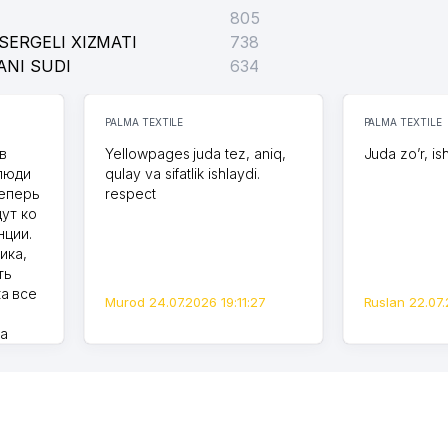
805
SERGELI XIZMATI
738
ANI SUDI
634
PALMA TEXTILE
PALMA TEXTILE
в
Yellowpages juda tez, aniq,
Juda zo’r, is
 люди
qulay va sifatlik ishlaydi.
теперь
respect
дут ко
нции.
ика,
ть
а все
Murod 24.07.2026 19:11:27
Ruslan 22.07.
на
моем
оется,
карте
а что