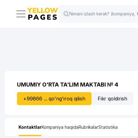
UMUMIY O'RTA TA'LIM MAKTABI № 4
+99866 ... qo'ng'iroq qilish
Fikr qoldirish
Kontaktlar
Kompaniya haqida
Rubrikalar
Statistika