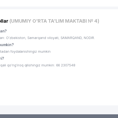
llar
(UMUMIY O'RTA TA'LIM MAKTABI № 4)
gan?
n: O'zbekiston, Samarqand viloyati, SAMARQAND, NODIR.
mumkin?
ritadan foydalanishingiz mumkin
i?
li qo’ng’iroq qilishingiz mumkin: 66 2307548