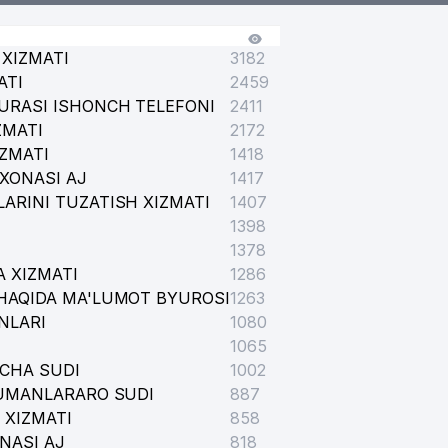
XIZMATI
3182
ATI
2459
URASI ISHONCH TELEFONI
2411
ZMATI
2172
IZMATI
1418
XONASI AJ
1417
ARINI TUZATISH XIZMATI
1407
1398
1378
 XIZMATI
1286
HAQIDA MA'LUMOT BYUROSI
1263
NLARI
1080
1065
ICHA SUDI
1002
TUMANLARARO SUDI
887
 XIZMATI
858
NASI AJ
818