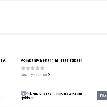
RTA
Kompaniya sharhlari statistikasi
Umumiy sharhlar:
0
?
Fikr-mulohazalarni moderatsiya qilish
Fikr
qoidalari
4