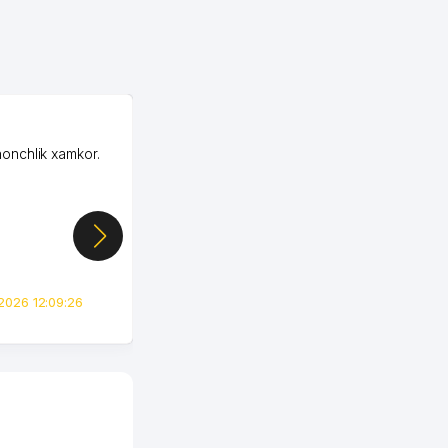
OZON MChJ
honchlik xamkor.
Зашел на Озон в
Узбекистане почти
случайно, когда коллега
показал свой кабинет и
цифры, так что я буквально
сразу загорелся этой
идеей. Регистрация заняла
всего вечер, а договор там
2026 12:09:26
вполне понятный и нет этих
всяких замудреных
юридических
формулировок. Первое
время сильно тупил с
продвижением, но в итоге
разобрался. Озон как раз