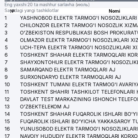
Eng yaxshi 20 ta mashhur sarlavha (июль)
Saytdagi yangi tashkilotlar
№
Nomi
1
YASHNOBOD ELEKTR TARMOG'I NOSOZLIKLARI 
2
CHILONZOR ELEKTR TARMOG'I NOSOZLIK XIZM
3
O'ZBEKISTON RESPUBLIKASI BOSH PROKURAT
4
OLMAZOR ELEKTR TARMOG'I NOSOZLIKLARI XI
5
UCH-TEPA ELEKTR TARMOG'I NOSOZLIKLARI X
6
TOSHKENT SHAHAR ELEKTR TARMOQLARI KOR
7
SHAYXONTOHUR ELEKTR TARMOG'I NOSOZLIKL
8
SAMARQAND ELEKTR TARMOQLARI AJ
9
SURXONDARYO ELEKTR TARMOQLARI AJ
10
TOSHKENT TUMANI ELEKTR TARMOG'I AVARIYA
11
TOSHKENT SHAHRI TASHKILOT TELEFONLARI 
12
DAVLAT TEST MARKAZINING ISHONCH TELEFO
13
O'ZBEKTELEKOM AJ
14
TOSHKENT SHAHAR FUQAROLIK ISHLARI BO'Y
15
FUQAROLIK ISHLARI BO'YICHA YAKKASAROY 
16
YUNUSOBOD ELEKTR TARMOG'I NOSOZLIKLARI
17
NAVOIY HUDUDIY ELEKTR TARMOQLARI KORXO