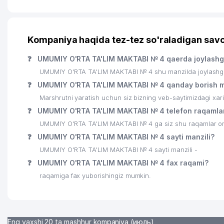
Kompaniya haqida tez-tez so'raladigan savo
❓
UMUMIY O'RTA TA'LIM MAKTABI № 4 qaerda joylash
UMUMIY O'RTA TA'LIM MAKTABI № 4 shu manzilda joylashga
❓
UMUMIY O'RTA TA'LIM MAKTABI № 4 qanday borish 
Marshrutni yaratish uchun siz bizning veb-saytimizdagi xa
❓
UMUMIY O'RTA TA'LIM MAKTABI № 4 telefon raqamlar
UMUMIY O'RTA TA'LIM MAKTABI № 4 ga siz shu raqamlar orqa
❓
UMUMIY O'RTA TA'LIM MAKTABI № 4 sayti manzili?
UMUMIY O'RTA TA'LIM MAKTABI № 4 sayti manzili -
❓
UMUMIY O'RTA TA'LIM MAKTABI № 4 fax raqami?
raqamiga fax yuborishingiz mumkin.
Eng yaxshi 20 ta mashhur kompaniya (июль)