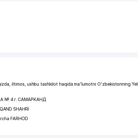
a, iltimos, ushbu tashkilot haqida ma'lumotni O'zbekistonning Ye
 № 4 г. САМАРКАНД
RQAND SHAHRI
archa FARHOD