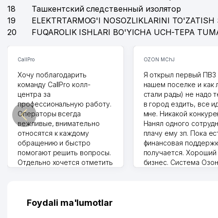
18
Ташкентский следственный изолятор
19
ELEKTRTARMOG'I NOSOZLIKLARINI TO'ZATISH 
20
FUQAROLIK ISHLARI BO'YICHA UCH-TEPA TUM
CallPro
OZON MChJ
Хочу поблагодарить
Я открыл первый ПВЗ 
команду CallPro колл-
нашем поселке и как
центра за
стали рады) не надо 
профессиональную работу.
в город ездить, все и
Операторы всегда
мне. Никакой конкуре
вежливые, внимательно
Нанял одного сотрудн
относятся к каждому
плачу ему зп. Пока ес
обращению и быстро
финансовая поддержк
помогают решить вопросы.
получается. Хороший
Отдельно хочется отметить
бизнес. Система Озо
грамотную речь,
сама делает отчеты.
ответственность и
Другой конкурент в 
оперативность. Благодаря
поселке вряд ли откр
их работе значительно
потому что видно на 
Foydali ma'lumotlar
улучшилось качество
Озона для Узбекистан