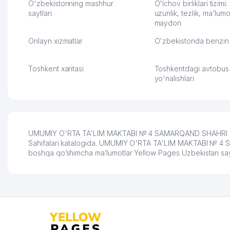
обслуживания клиентов.
тут у нас уже есть ПВ
O'zbekistonning mashhur
O'lchov birliklari tizimi
Рекомендую этот колл-
saytlari
Выгодное дело и
uzunlik, tezlik, ma'lumo
maydon
центр как надежного
спокойное.
партнера для бизнеса.
Марат 27.07.2026 08:00
Onlayn xizmatlar
O'zbekistonda benzin 
Vip Brand 31.07.2026 11:43:39
Toshkent xaritasi
Toshkentdagi avtobus
yo'nalishlari
UMUMIY O'RTA TA'LIM MAKTABI № 4 SAMARQAND SHAHRI Sama
Sahifalari katalogida. UMUMIY O'RTA TA'LIM MAKTABI № 4 SAMA
boshqa qo’shimcha ma’lumotlar Yellow Pages Uzbekistan say