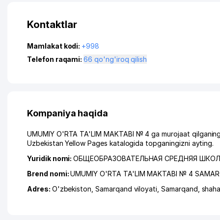
Kontaktlar
Mamlakat kodi:
+998
Telefon raqami:
66 qo'ng'iroq qilish
Kompaniya haqida
UMUMIY O'RTA TA'LIM MAKTABI № 4 ga murojaat qilganingizd
Uzbekistan Yellow Pages katalogida topganingizni ayting.
Yuridik nomi:
ОБЩЕОБРАЗОВАТЕЛЬНАЯ СРЕДНЯЯ ШКОЛА
Brend nomi:
UMUMIY O'RTA TA'LIM MAKTABI № 4 SAMA
Adres:
O'zbekiston,
Samarqand viloyati
,
Samarqand
,
shah