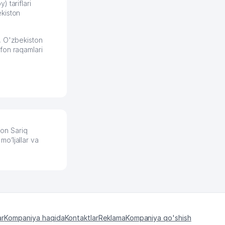
получает свои 50 кликов на
) tariflari
kiston
обучение и цена потом
держится ровно около
ставки. Работать на
, O'zbekiston
площадке нравится, здесь
fon raqamlari
рынок сбыта шире и заказы
идут стабильно.
Урад 21.07.2026 08:47:51
on Sariq
o’ljallar va
ar
Kompaniya haqida
Kontaktlar
Reklama
Kompaniya qo'shish