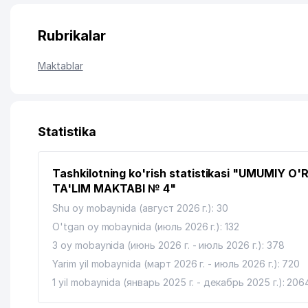
Rubrikalar
Maktablar
Statistika
Tashkilotning ko'rish statistikasi "UMUMIY O'
TA'LIM MAKTABI № 4"
Shu oy mobaynida (август 2026 г.): 30
O'tgan oy mobaynida (июль 2026 г.): 132
3 oy mobaynida (июнь 2026 г. - июль 2026 г.): 378
Yarim yil mobaynida (март 2026 г. - июль 2026 г.): 720
1 yil mobaynida (январь 2025 г. - декабрь 2025 г.): 206