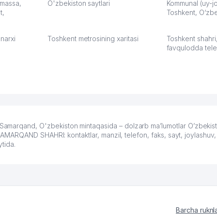
З.
: massa,
O'zbekiston saytlari
Kommunal (uy-joy
t,
Toshkent, O‘zbe
:37
narxi
Toshkent metrosining xaritasi
Toshkent shahri
favqulodda tele
rqand, O'zbekiston mintaqasida – dolzarb ma’lumotlar O’zbekist
RQAND SHAHRI: kontaktlar, manzil, telefon, faks, sayt, joylashuv, m
tida.
Barcha ruknl