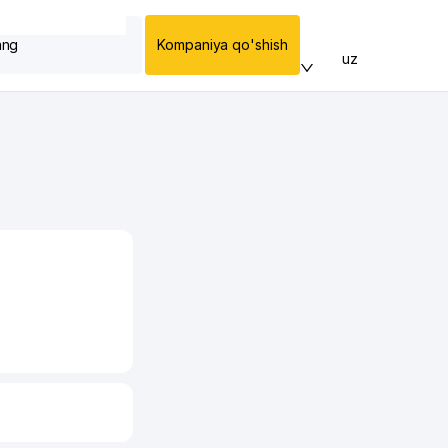
ang
Kompaniya qo'shish
uz