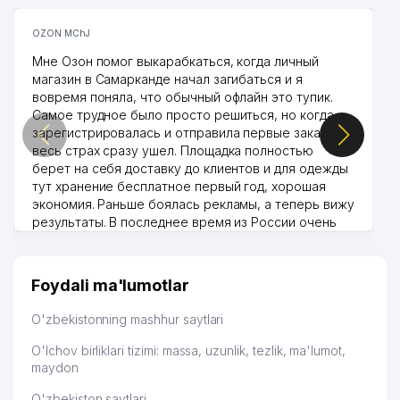
OZON MChJ
Мне Озон помог выкарабкаться, когда личный
магазин в Самарканде начал загибаться и я
вовремя поняла, что обычный офлайн это тупик.
Самое трудное было просто решиться, но когда
зарегистрировалась и отправила первые заказы,
весь страх сразу ушел. Площадка полностью
берет на себя доставку до клиентов и для одежды
тут хранение бесплатное первый год, хорошая
экономия. Раньше боялась рекламы, а теперь вижу
результаты. В последнее время из России очень
много заказывают, а вначале только по
Узбекистану брали, но вяло. Удалось раскрутиться,
дальше развиваюсь потихоньку😊
Foydali ma'lumotlar
Hamida 03.08.2026 12:45:39
O'zbekistonning mashhur saytlari
O'lchov birliklari tizimi: massa, uzunlik, tezlik, ma'lumot,
maydon
O'zbekiston saytlari