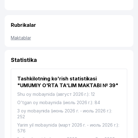
Rubrikalar
Maktablar
Statistika
Tashkilotning ko'rish statistikasi
"UMUMIY O'RTA TA'LIM MAKTABI № 39"
Shu oy mobaynida (август 2026 г.): 12
O'tgan oy mobaynida (июль 2026 г.): 84
3 oy mobaynida (июнь 2026 г. - июль 2026 г.):
252
Yarim yil mobaynida (март 2026 г. - июль 2026 г.):
576