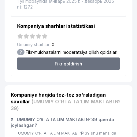
1 yil mobaynida (январь 2025 г. - декабрь 2025
г.): 1272
Kompaniya sharhlari statistikasi
Umumiy sharhlar:
0
?
Fikr-mulohazalarni moderatsiya qilish qoidalari
Fikr qoldirish
Kompaniya haqida tez-tez so'raladigan
savollar
(UMUMIY O'RTA TA'LIM MAKTABI №
39)
❓
UMUMIY O'RTA TA'LIM MAKTABI № 39 qaerda
joylashgan?
UMUMIY O'RTA TA'LIM MAKTABI № 39 shu manzilda