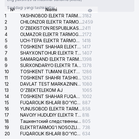
Saytdagi yangi tashkilotlar
№
Nomi
1
YASHNOBOD ELEKTR TARMOG'I NOSOZLIKLARI XIZMATI
3182
2
CHILONZOR ELEKTR TARMOG'I NOSOZLIK XIZMATI
2459
3
O'ZBEKISTON RESPUBLIKASI BOSH PROKURATURASI ISHONCH TELEFONI
2411
4
OLMAZOR ELEKTR TARMOG'I NOSOZLIKLARI XIZMATI
2172
5
UCH-TEPA ELEKTR TARMOG'I NOSOZLIKLARI XIZMATI
1418
6
TOSHKENT SHAHAR ELEKTR TARMOQLARI KORXONASI AJ
1417
7
SHAYXONTOHUR ELEKTR TARMOG'I NOSOZLIKLARINI TUZATISH XIZMATI
1407
8
SAMARQAND ELEKTR TARMOQLARI AJ
1398
9
SURXONDARYO ELEKTR TARMOQLARI AJ
1378
10
TOSHKENT TUMANI ELEKTR TARMOG'I AVARIYA XIZMATI
1286
11
TOSHKENT SHAHRI TASHKILOT TELEFONLARI HAQIDA MA'LUMOT BYUROSI
1263
12
DAVLAT TEST MARKAZINING ISHONCH TELEFONLARI
1080
13
O'ZBEKTELEKOM AJ
1065
14
TOSHKENT SHAHAR FUQAROLIK ISHLARI BO'YICHA SUDI
1002
15
FUQAROLIK ISHLARI BO'YICHA YAKKASAROY TUMANLARARO SUDI
887
16
YUNUSOBOD ELEKTR TARMOG'I NOSOZLIKLARI XIZMATI
858
17
NAVOIY HUDUDIY ELEKTR TARMOQLARI KORXONASI AJ
818
18
Ташкентский следственный изолятор
805
19
ELEKTRTARMOG'I NOSOZLIKLARINI TO'ZATISH SERGELI XIZMATI
738
20
FUQAROLIK ISHLARI BO'YICHA UCH-TEPA TUMANI SUDI
634