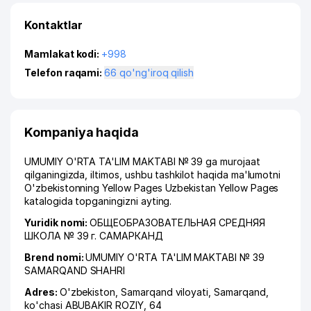
Kontaktlar
Mamlakat kodi:
+998
Telefon raqami:
66 qo'ng'iroq qilish
Kompaniya haqida
UMUMIY O'RTA TA'LIM MAKTABI № 39 ga murojaat
qilganingizda, iltimos, ushbu tashkilot haqida ma'lumotni
O'zbekistonning Yellow Pages Uzbekistan Yellow Pages
katalogida topganingizni ayting.
Yuridik nomi:
ОБЩЕОБРАЗОВАТЕЛЬНАЯ СРЕДНЯЯ
ШКОЛА № 39 г. САМАРКАНД
Brend nomi:
UMUMIY O'RTA TA'LIM MAKTABI № 39
SAMARQAND SHAHRI
Adres:
O'zbekiston,
Samarqand viloyati
,
Samarqand
,
ko'chasi ABUBAKIR ROZIY
, 64