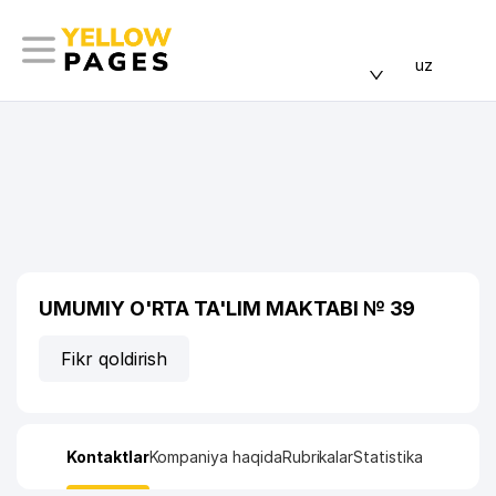
uz
UMUMIY O'RTA TA'LIM MAKTABI № 39
Fikr qoldirish
Kontaktlar
Kompaniya haqida
Rubrikalar
Statistika