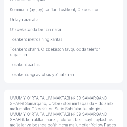
Kommunal (uy-joy) tariflari Toshkent, O‘zbekiston
Onlayn xizmatlar
O'zbekistonda benzin narxi
Toshkent metrosining xaritasi
Toshkent shahri, O'zbekiston favqulodda telefon
raqamlari
Toshkent xaritasi
Toshkentdagi avtobus yo'nalishlari
UMUMIY O'RTA TA'LIM MAKTABI № 39 SAMARQAND
SHAHRI Samarqand, O'zbekiston mintaqasida – dolzarb
ma’lumotlar O’zbekiston Sariq Sahifalari katalogida.
UMUMIY O'RTA TA'LIM MAKTABI № 39 SAMARQAND
SHAHRI: kontaktlar, manzil, telefon, faks, sayt, joylashuv,
mo’ljallar va boshqa qo’shimcha ma’lumotlar Yellow Pages