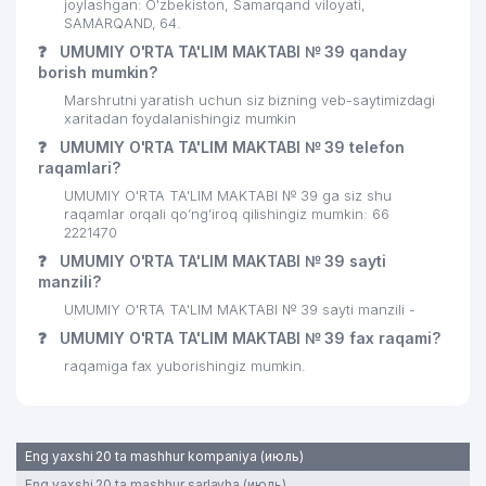
joylashgan: O'zbekiston, Samarqand viloyati,
SAMARQAND, 64.
❓
UMUMIY O'RTA TA'LIM MAKTABI № 39 qanday
borish mumkin?
Marshrutni yaratish uchun siz bizning veb-saytimizdagi
xaritadan foydalanishingiz mumkin
❓
UMUMIY O'RTA TA'LIM MAKTABI № 39 telefon
raqamlari?
UMUMIY O'RTA TA'LIM MAKTABI № 39 ga siz shu
raqamlar orqali qo’ng’iroq qilishingiz mumkin: 66
2221470
❓
UMUMIY O'RTA TA'LIM MAKTABI № 39 sayti
manzili?
UMUMIY O'RTA TA'LIM MAKTABI № 39 sayti manzili -
❓
UMUMIY O'RTA TA'LIM MAKTABI № 39 fax raqami?
raqamiga fax yuborishingiz mumkin.
Eng yaxshi 20 ta mashhur kompaniya (июль)
Eng yaxshi 20 ta mashhur sarlavha (июль)