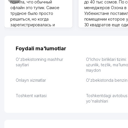
поняла, что обычный
до 40 тыс сомов. По 
офлайн это тупик. Самое
менеджеров Озона в
трудное было просто
Узбекистане поставил
решиться, но когда
помещении которое у
зарегистрировалась и
30 квадратов еще од
отправила первые заказы,
прилавок под второй
весь страх сразу ушел.
бизнес. Так можно и э
Площадка полностью берет
раза увеличивает выр
на себя доставку до
Второй бизнес у нас 
Foydali ma'lumotlar
клиентов и для одежды тут
для телефонов, стекл
хранение бесплатное
мышки и вообще все 
O'zbekistonning mashhur
O'lchov birliklari tizimi
первый год, хорошая
saytlari
людям часто надо
uzunlik, tezlik, ma'lumo
maydon
экономия. Раньше боялась
Камат 31.07.2026 17:50:
рекламы, а теперь вижу
Onlayn xizmatlar
O'zbekistonda benzin 
результаты. В последнее
время из России очень
много заказывают, а
Toshkent xaritasi
Toshkentdagi avtobus
вначале только по
yo'nalishlari
Узбекистану брали, но
вяло. Удалось
раскрутиться, дальше
развиваюсь потихоньку😊
Hamida 03.08.2026 12:45:39