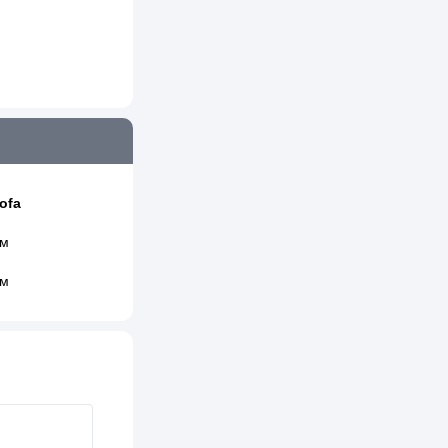
ofa
 м
 м