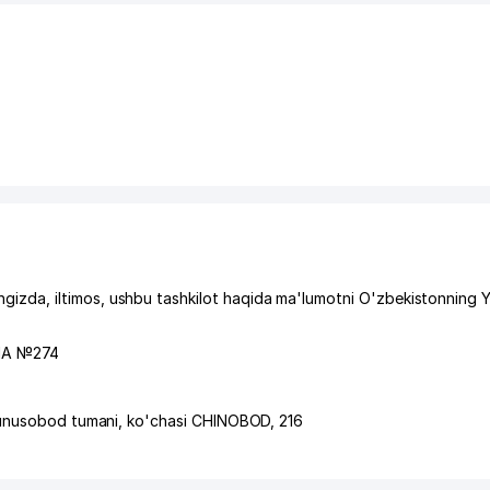
zda, iltimos, ushbu tashkilot haqida ma'lumotni O'zbekistonning 
А №274
unusobod tumani
,
ko'chasi CHINOBOD
, 216