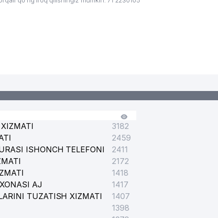
ali qo’ng’iroq qilishingiz mumkin: 71 2230105
XIZMATI
3182
ATI
2459
URASI ISHONCH TELEFONI
2411
ZMATI
2172
IZMATI
1418
XONASI AJ
1417
ARINI TUZATISH XIZMATI
1407
1398