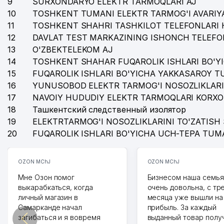
9
SURXONDARYO ELEKTR TARMOQLARI AJ
10
TOSHKENT TUMANI ELEKTR TARMOG'I AVARIYA
11
TOSHKENT SHAHRI TASHKILOT TELEFONLARI 
12
DAVLAT TEST MARKAZINING ISHONCH TELEFO
13
O'ZBEKTELEKOM AJ
14
TOSHKENT SHAHAR FUQAROLIK ISHLARI BO'Y
15
FUQAROLIK ISHLARI BO'YICHA YAKKASAROY 
16
YUNUSOBOD ELEKTR TARMOG'I NOSOZLIKLARI
17
NAVOIY HUDUDIY ELEKTR TARMOQLARI KORXO
18
Ташкентский следственный изолятор
19
ELEKTRTARMOG'I NOSOZLIKLARINI TO'ZATISH 
20
FUQAROLIK ISHLARI BO'YICHA UCH-TEPA TUM
OZON MChJ
OZON MChJ
Мне Озон помог
Бизнесом наша семья
выкарабкаться, когда
очень довольна, с тр
личный магазин в
месяца уже вышли на
Самарканде начал
прибыль. За каждый
загибаться и я вовремя
выданный товар полу