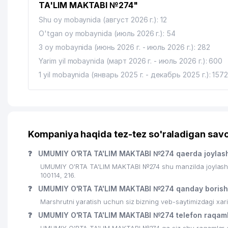
TA'LIM MAKTABI №274"
Shu oy mobaynida (август 2026 г.): 12
O'tgan oy mobaynida (июль 2026 г.): 54
3 oy mobaynida (июнь 2026 г. - июль 2026 г.): 282
Yarim yil mobaynida (март 2026 г. - июль 2026 г.): 600
1 yil mobaynida (январь 2025 г. - декабрь 2025 г.): 157
Kompaniya haqida tez-tez so'raladigan savo
❓
UMUMIY O'RTA TA'LIM MAKTABI №274 qaerda joylas
UMUMIY O'RTA TA'LIM MAKTABI №274 shu manzilda joylashg
100114, 216.
❓
UMUMIY O'RTA TA'LIM MAKTABI №274 qanday borish
Marshrutni yaratish uchun siz bizning veb-saytimizdagi xa
❓
UMUMIY O'RTA TA'LIM MAKTABI №274 telefon raqaml