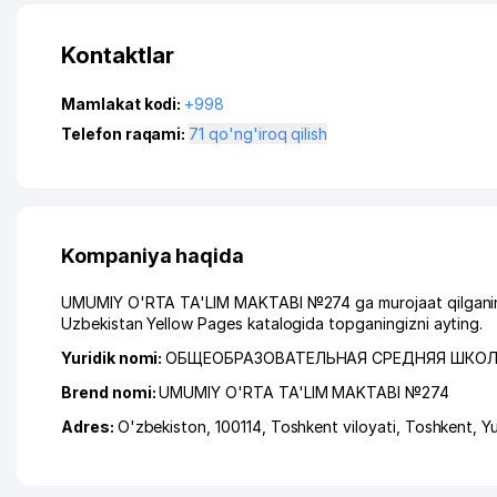
Kontaktlar
Mamlakat kodi:
+998
Telefon raqami:
71 qo'ng'iroq qilish
Kompaniya haqida
UMUMIY O'RTA TA'LIM MAKTABI №274 ga murojaat qilganingi
Uzbekistan Yellow Pages katalogida topganingizni ayting.
Yuridik nomi:
ОБЩЕОБРАЗОВАТЕЛЬНАЯ СРЕДНЯЯ ШКОЛ
Brend nomi:
UMUMIY O'RTA TA'LIM MAKTABI №274
Adres:
O'zbekiston, 100114,
Toshkent viloyati
,
Toshkent
,
Y