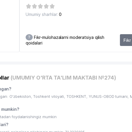
Umumiy sharhlar:
0
?
Fikr-mulohazalarni moderatsiya qilish
Fikr
qoidalari
2
llar
(UMUMIY O'RTA TA'LIM MAKTABI №274)
hgan?
an: O'zbekiston, Toshkent viloyati, TOSHKENT, YUNUS-OBOD tumani, 
 mumkin?
ritadan foydalanishingiz mumkin
ari?