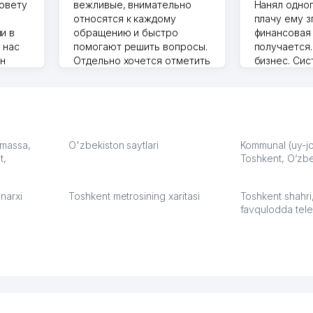
совету
вежливые, внимательно
Нанял одног
относятся к каждому
плачу ему з
и в
обращению и быстро
финансовая
 нас
помогают решить вопросы.
получается
ин
Отдельно хочется отметить
бизнес. Си
грамотную речь,
сама делает
то в 2
ответственность и
Другой кон
учку.
оперативность. Благодаря
поселке вря
чехлы
их работе значительно
потому что 
а,
улучшилось качество
Озона для У
что
обслуживания клиентов.
тут у нас у
: massa,
O'zbekiston saytlari
Kommunal (uy-joy
t,
Рекомендую этот колл-
Toshkent, O‘zbe
Выгодное д
36
центр как надежного
спокойное.
партнера для бизнеса.
Марат 27.07.
narxi
Toshkent metrosining xaritasi
Toshkent shahri
Vip Brand 31.07.2026 11:43:39
favqulodda tele