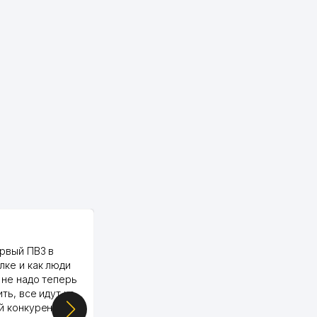
PALMA TEXTILE
рвый ПВЗ в
Yellowpages juda tez, aniq,
лке и как люди
qulay va sifatlik ishlaydi.
 не надо теперь
respect
ить, все идут ко
й конкуренции.