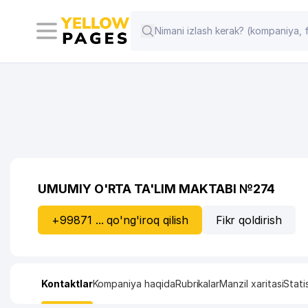
UMUMIY O'RTA TA'LIM MAKTABI №274
+99871 ... qo'ng'iroq qilish
Fikr qoldirish
Kontaktlar
Kompaniya haqida
Rubrikalar
Manzil xaritasi
Stati