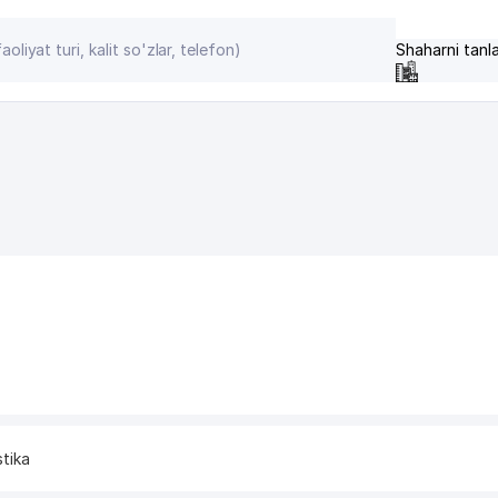
Shaharni tanl
stika