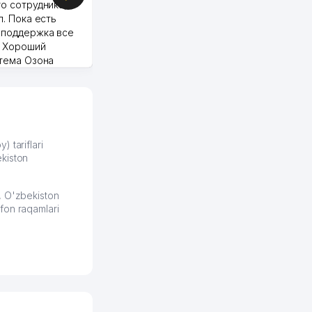
о сотрудника,
п. Пока есть
 поддержка все
Murod 24.07.2026 19:11:27
. Хороший
стема Озона
 отчеты.
курент в моем
д ли откроется,
видно на карте
збекистана что
же есть ПВЗ.
) tariflari
kiston
ело и
2026 08:00:37
, O'zbekiston
fon raqamlari