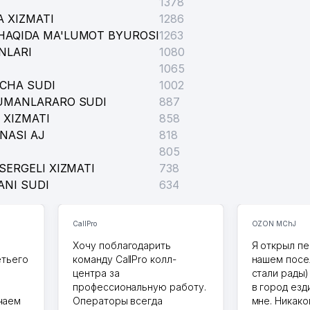
1378
 XIZMATI
1286
HAQIDA MA'LUMOT BYUROSI
1263
NLARI
1080
1065
ICHA SUDI
1002
TUMANLARARO SUDI
887
 XIZMATI
858
NASI AJ
818
805
SERGELI XIZMATI
738
ANI SUDI
634
CallPro
OZON MChJ
Хочу поблагодарить
Я открыл пе
етьего
команду CallPro колл-
нашем посе
центра за
стали рады)
профессиональную работу.
в город езд
чаем
Операторы всегда
мне. Никако