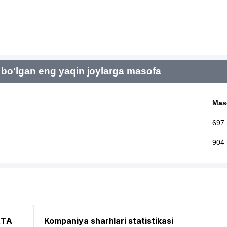
bo'lgan eng yaqin joylarga masofa
Mas
697
904
RTA
Kompaniya sharhlari statistikasi