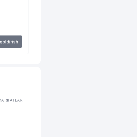
 qoldirish
MA'RIFATLAR,