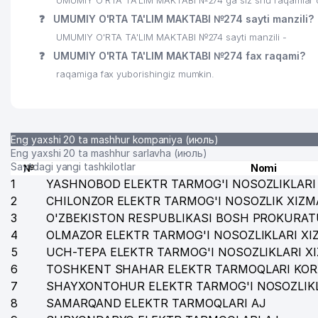
UMUMIY O'RTA TA'LIM MAKTABI №274 ga siz shu raqamlar orq
❓
UMUMIY O'RTA TA'LIM MAKTABI №274 sayti manzili?
UMUMIY O'RTA TA'LIM MAKTABI №274 sayti manzili -
❓
UMUMIY O'RTA TA'LIM MAKTABI №274 fax raqami?
raqamiga fax yuborishingiz mumkin.
Eng yaxshi 20 ta mashhur kompaniya (июль)
Eng yaxshi 20 ta mashhur sarlavha (июль)
Saytdagi yangi tashkilotlar
№
Nomi
1
YASHNOBOD ELEKTR TARMOG'I NOSOZLIKLARI 
2
CHILONZOR ELEKTR TARMOG'I NOSOZLIK XIZM
3
O'ZBEKISTON RESPUBLIKASI BOSH PROKURAT
4
OLMAZOR ELEKTR TARMOG'I NOSOZLIKLARI XI
5
UCH-TEPA ELEKTR TARMOG'I NOSOZLIKLARI X
6
TOSHKENT SHAHAR ELEKTR TARMOQLARI KOR
7
SHAYXONTOHUR ELEKTR TARMOG'I NOSOZLIKL
8
SAMARQAND ELEKTR TARMOQLARI AJ