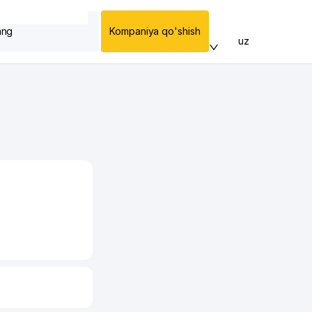
ang
Kompaniya qo'shish
uz