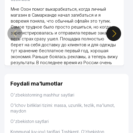
Мне Озон помог выкарабкаться, когда личный
магазин в Самарканде начал загибаться и я
вовремя поняла, что обычный офлайн это тупик.
Самое трудное было просто решиться, но когда
зарегистрировалась и отправила первые заказы,
весь страх сразу ушел. Площадка полностью
берет на себя доставку до клиентов и для одежды
тут хранение бесплатное первый год, хорошая
экономия. Раньше боялась рекламы, а теперь вижу
результаты. В последнее время из России очень
много заказывают, а вначале только по
Узбекистану брали, но вяло. Удалось раскрутиться,
дальше развиваюсь потихоньку😊
Foydali ma'lumotlar
Hamida 03.08.2026 12:45:39
O'zbekistonning mashhur saytlari
O'lchov birliklari tizimi: massa, uzunlik, tezlik, ma'lumot,
maydon
O'zbekiston saytlari
Kommunal (uy-joy) tariflari Toshkent, O‘zbekiston