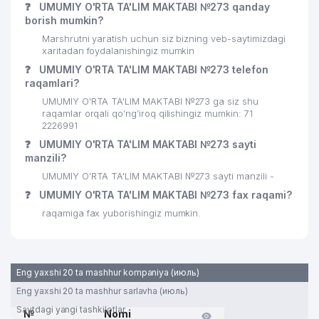
❓
UMUMIY O'RTA TA'LIM MAKTABI №273 qanday
borish mumkin?
Marshrutni yaratish uchun siz bizning veb-saytimizdagi
xaritadan foydalanishingiz mumkin
❓
UMUMIY O'RTA TA'LIM MAKTABI №273 telefon
raqamlari?
UMUMIY O'RTA TA'LIM MAKTABI №273 ga siz shu
raqamlar orqali qo’ng’iroq qilishingiz mumkin: 71
2226991
❓
UMUMIY O'RTA TA'LIM MAKTABI №273 sayti
manzili?
UMUMIY O'RTA TA'LIM MAKTABI №273 sayti manzili -
❓
UMUMIY O'RTA TA'LIM MAKTABI №273 fax raqami?
raqamiga fax yuborishingiz mumkin.
Eng yaxshi 20 ta mashhur kompaniya (июль)
Eng yaxshi 20 ta mashhur sarlavha (июль)
Saytdagi yangi tashkilotlar
№
Nomi