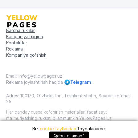
Barcha ruknlar
Kompaniya haqida
Kontaktlar
Reklama
Kompaniya qo'shish
Email: info@yellowpages.uz
Reklama joylashtirish haqida
Telegram
Adres: 100170, O'zbekiston, Toshkent shahri, Sayram ko'chasi
25.
Har qanday nusxa ko'chirish materiallari faqat sayt
ma'muriyatining ruxsati bilan mumkin YellowPages.Uz
Biz
cookie fayllaridan
foydalanamiz
O'zbekiston, 2009 - 2026 / O'zbekiston "sariq
sahifalar"mualliflik huquqi. Barcha huquqlar himoyalangan.
+99871 ... qo'ng'iroq qilish
Qabul qilaman"