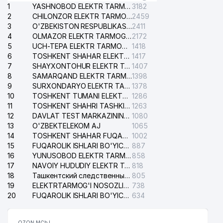
1
YASHNOBOD ELEKTR TARMOG'I NOSOZLIKLARI XIZMATI
3182
2
CHILONZOR ELEKTR TARMOG'I NOSOZLIK XIZMATI
2459
3
O'ZBEKISTON RESPUBLIKASI BOSH PROKURATURASI ISHONCH TELEFONI
2411
4
OLMAZOR ELEKTR TARMOG'I NOSOZLIKLARI XIZMATI
2172
5
UCH-TEPA ELEKTR TARMOG'I NOSOZLIKLARI XIZMATI
1418
6
TOSHKENT SHAHAR ELEKTR TARMOQLARI KORXONASI AJ
1417
7
SHAYXONTOHUR ELEKTR TARMOG'I NOSOZLIKLARINI TUZATISH XIZMATI
1407
8
SAMARQAND ELEKTR TARMOQLARI AJ
1398
9
SURXONDARYO ELEKTR TARMOQLARI AJ
1378
10
TOSHKENT TUMANI ELEKTR TARMOG'I AVARIYA XIZMATI
1286
11
TOSHKENT SHAHRI TASHKILOT TELEFONLARI HAQIDA MA'LUMOT BYUROSI
1263
12
DAVLAT TEST MARKAZINING ISHONCH TELEFONLARI
1080
13
O'ZBEKTELEKOM AJ
1065
14
TOSHKENT SHAHAR FUQAROLIK ISHLARI BO'YICHA SUDI
1002
15
FUQAROLIK ISHLARI BO'YICHA YAKKASAROY TUMANLARARO SUDI
887
16
YUNUSOBOD ELEKTR TARMOG'I NOSOZLIKLARI XIZMATI
858
17
NAVOIY HUDUDIY ELEKTR TARMOQLARI KORXONASI AJ
818
18
Ташкентский следственный изолятор
805
19
ELEKTRTARMOG'I NOSOZLIKLARINI TO'ZATISH SERGELI XIZMATI
738
20
FUQAROLIK ISHLARI BO'YICHA UCH-TEPA TUMANI SUDI
634
OZON MChJ