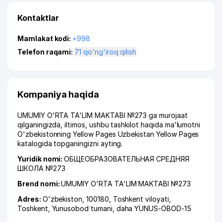
Kontaktlar
Mamlakat kodi:
+998
Telefon raqami:
71 qo'ng'iroq qilish
Kompaniya haqida
UMUMIY O'RTA TA'LIM MAKTABI №273 ga murojaat
qilganingizda, iltimos, ushbu tashkilot haqida ma'lumotni
O'zbekistonning Yellow Pages Uzbekistan Yellow Pages
katalogida topganingizni ayting.
Yuridik nomi:
ОБЩЕОБРАЗОВАТЕЛЬНАЯ СРЕДНЯЯ
ШКОЛА №273
Brend nomi:
UMUMIY O'RTA TA'LIM MAKTABI №273
Adres:
O'zbekiston, 100180,
Toshkent viloyati
,
Toshkent
,
Yunusobod tumani
,
daha YUNUS-OBOD-15