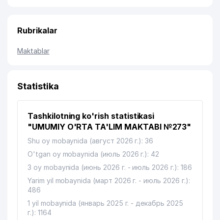
Rubrikalar
Maktablar
Statistika
Tashkilotning ko'rish statistikasi
"UMUMIY O'RTA TA'LIM MAKTABI №273"
Shu oy mobaynida (август 2026 г.): 36
O'tgan oy mobaynida (июль 2026 г.): 42
3 oy mobaynida (июнь 2026 г. - июль 2026 г.): 186
Yarim yil mobaynida (март 2026 г. - июль 2026 г.):
486
1 yil mobaynida (январь 2025 г. - декабрь 2025
г.): 1164