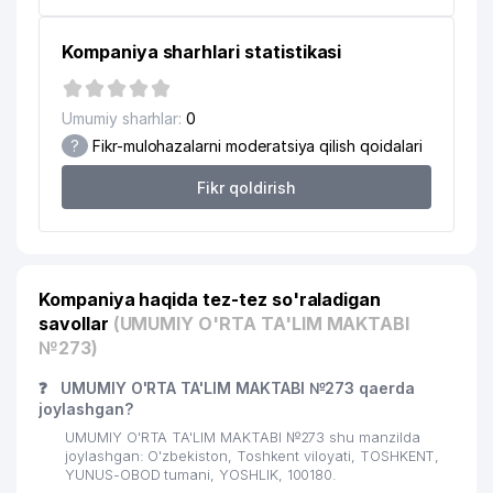
Kompaniya sharhlari statistikasi
Umumiy sharhlar:
0
?
Fikr-mulohazalarni moderatsiya qilish qoidalari
Fikr qoldirish
Kompaniya haqida tez-tez so'raladigan
savollar
(UMUMIY O'RTA TA'LIM MAKTABI
№273)
❓
UMUMIY O'RTA TA'LIM MAKTABI №273 qaerda
joylashgan?
UMUMIY O'RTA TA'LIM MAKTABI №273 shu manzilda
joylashgan: O'zbekiston, Toshkent viloyati, TOSHKENT,
YUNUS-OBOD tumani, YOSHLIK, 100180.