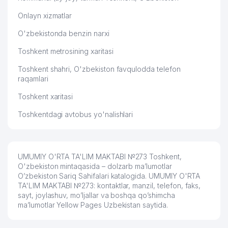
Onlayn xizmatlar
O'zbekistonda benzin narxi
Toshkent metrosining xaritasi
Toshkent shahri, O'zbekiston favqulodda telefon
raqamlari
Toshkent xaritasi
Toshkentdagi avtobus yo'nalishlari
UMUMIY O'RTA TA'LIM MAKTABI №273 Toshkent,
O'zbekiston mintaqasida – dolzarb ma’lumotlar
O’zbekiston Sariq Sahifalari katalogida. UMUMIY O'RTA
TA'LIM MAKTABI №273: kontaktlar, manzil, telefon, faks,
sayt, joylashuv, mo’ljallar va boshqa qo’shimcha
ma’lumotlar Yellow Pages Uzbekistan saytida.