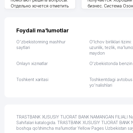
Отдельно хочется отметить
бизнес. Система Озо
грамотную речь,
сама делает отчеты.
ответственность и
Другой конкурент в 
оперативность. Благодаря
поселке вряд ли откр
их работе значительно
потому что видно на 
Foydali ma'lumotlar
улучшилось качество
Озона для Узбекистан
обслуживания клиентов.
тут у нас уже есть ПВ
O'zbekistonning mashhur
O'lchov birliklari tizimi
Рекомендую этот колл-
saytlari
Выгодное дело и
uzunlik, tezlik, ma'lumo
maydon
центр как надежного
спокойное.
партнера для бизнеса.
Марат 27.07.2026 08:00
Onlayn xizmatlar
O'zbekistonda benzin 
Vip Brand 31.07.2026 11:43:39
Toshkent xaritasi
Toshkentdagi avtobus
yo'nalishlari
TRASTBANK XUSUSIY TIJORAT BANK NAMANGAN FILIALI Namang
Sahifalari katalogida. TRASTBANK XUSUSIY TIJORAT BANK NAMAN
boshqa qo’shimcha ma’lumotlar Yellow Pages Uzbekistan say