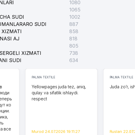
NLARI
1080
1065
ICHA SUDI
1002
TUMANLARARO SUDI
887
 XIZMATI
858
NASI AJ
818
805
SERGELI XIZMATI
738
ANI SUDI
634
PALMA TEXTILE
PALMA TEXTILE
в
Yellowpages juda tez, aniq,
Juda zo’r, is
 люди
qulay va sifatlik ishlaydi.
теперь
respect
дут ко
нции.
ика,
ть
а все
Murod 24.07.2026 19:11:27
Ruslan 22.07.