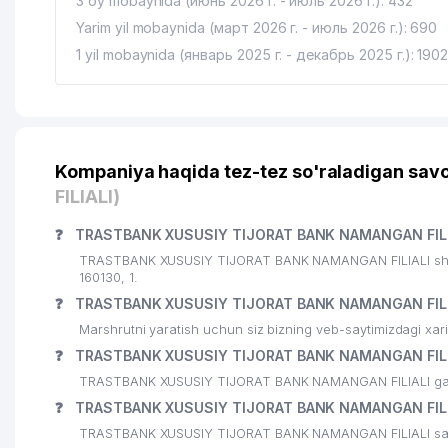
3 oy mobaynida (июнь 2026 г. - июль 2026 г.): 432
Yarim yil mobaynida (март 2026 г. - июль 2026 г.): 690
1 yil mobaynida (январь 2025 г. - декабрь 2025 г.): 190
Kompaniya haqida tez-tez so'raladigan savo
FILIALI)
❓
TRASTBANK XUSUSIY TIJORAT BANK NAMANGAN FILIA
TRASTBANK XUSUSIY TIJORAT BANK NAMANGAN FILIALI shu 
160130, 1.
❓
TRASTBANK XUSUSIY TIJORAT BANK NAMANGAN FILIA
Marshrutni yaratish uchun siz bizning veb-saytimizdagi xa
❓
TRASTBANK XUSUSIY TIJORAT BANK NAMANGAN FILIAL
TRASTBANK XUSUSIY TIJORAT BANK NAMANGAN FILIALI ga siz 
❓
TRASTBANK XUSUSIY TIJORAT BANK NAMANGAN FILIAL
TRASTBANK XUSUSIY TIJORAT BANK NAMANGAN FILIALI sayti