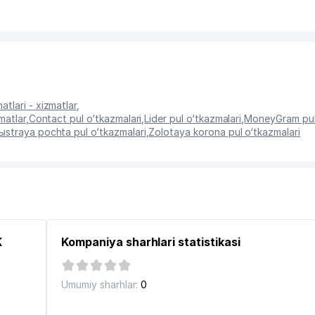
tlari - xizmatlar
,
matlar
,
Contact pul o‘tkazmalari
,
Lider pul o‘tkazmalari
,
MoneyGram pul 
ыstraya pochta pul o‘tkazmalari
,
Zolotaya korona pul o‘tkazmalari
K
Kompaniya sharhlari statistikasi
Umumiy sharhlar:
0