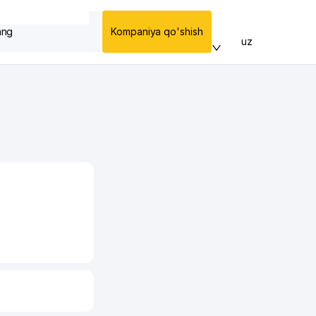
ang
Kompaniya qo'shish
uz