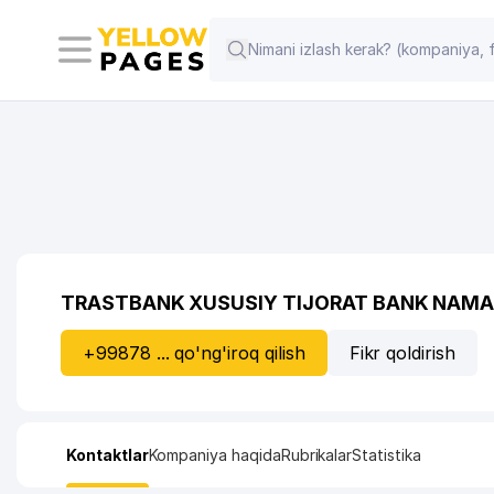
TRASTBANK XUSUSIY TIJORAT BANK NAMAN
+99878 ... qo'ng'iroq qilish
Fikr qoldirish
Kontaktlar
Kompaniya haqida
Rubrikalar
Statistika