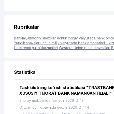
Rubrikalar
Banklar
,
Jismoniy shaxslar uchun xorijiy valyutada bank omona
Yuridik shaxslar uchun milliy valyutada bank omonatlari - xiz
Unistream pul o‘tkazmalari
,
Western Union pul o‘tkazmalari
,
B
Statistika
Tashkilotning ko'rish statistikasi "TRASTBAN
XUSUSIY TIJORAT BANK NAMANGAN FILIALI"
Shu oy mobaynida (август 2026 г.): 18
O'tgan oy mobaynida (июль 2026 г.): 144