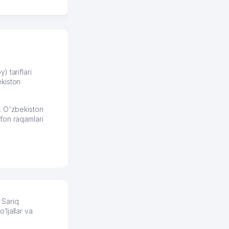
всяких замудреных
юридических
формулировок. Первое
время сильно тупил с
продвижением, но в итоге
разобрался. Озон как раз
получает свои 50 кликов на
) tariflari
kiston
обучение и цена потом
держится ровно около
ставки. Работать на
, O'zbekiston
площадке нравится, здесь
fon raqamlari
рынок сбыта шире и заказы
идут стабильно.
Урад 21.07.2026 08:47:51
 Sariq
ljallar va