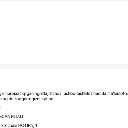
ojaat qilganingizda, iltimos, ushbu tashkilot haqida ma'lumotni
logida topganingizni ayting.
Л
AN FILIALI
,
ko'chasi HOTIRA
, 1