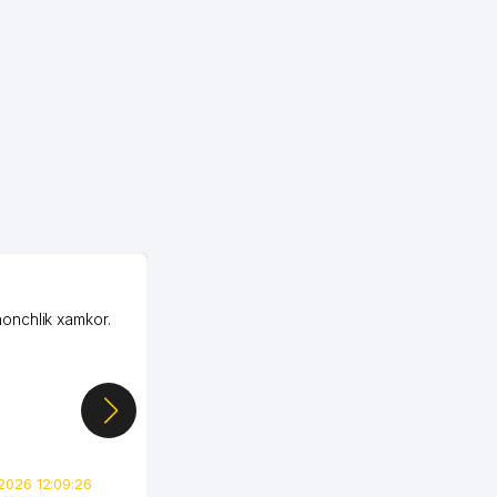
OZON MChJ
honchlik xamkor.
Зашел на Озон в
Узбекистане почти
случайно, когда коллега
показал свой кабинет и
цифры, так что я буквально
сразу загорелся этой
идеей. Регистрация заняла
всего вечер, а договор там
2026 12:09:26
вполне понятный и нет этих