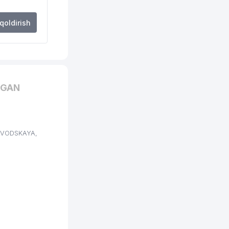
 qoldirish
NGAN
ZAVODSKAYA,