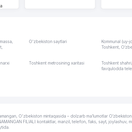
на
моем
оется,
карте
а что
З.
: massa,
O'zbekiston saytlari
Kommunal (uy-joy
t,
Toshkent, O‘zbe
:37
narxi
Toshkent metrosining xaritasi
Toshkent shahri
favqulodda tele
an, O'zbekiston mintaqasida – dolzarb ma’lumotlar O’zbekiston
GAN FILIALI: kontaktlar, manzil, telefon, faks, sayt, joylashuv, mo’
tida.