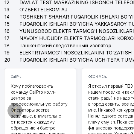
12
DAVLAT TEST MARKAZINING ISHONCH TELEFO
13
O'ZBEKTELEKOM AJ
14
TOSHKENT SHAHAR FUQAROLIK ISHLARI BO'Y
15
FUQAROLIK ISHLARI BO'YICHA YAKKASAROY 
16
YUNUSOBOD ELEKTR TARMOG'I NOSOZLIKLARI
17
NAVOIY HUDUDIY ELEKTR TARMOQLARI KORXO
18
Ташкентский следственный изолятор
19
ELEKTRTARMOG'I NOSOZLIKLARINI TO'ZATISH 
20
FUQAROLIK ISHLARI BO'YICHA UCH-TEPA TUM
CallPro
OZON MChJ
Хочу поблагодарить
Я открыл первый ПВЗ 
команду CallPro колл-
нашем поселке и как
центра за
стали рады) не надо 
профессиональную работу.
в город ездить, все и
Операторы всегда
мне. Никакой конкуре
вежливые, внимательно
Нанял одного сотрудн
относятся к каждому
плачу ему зп. Пока ес
обращению и быстро
финансовая поддержк
помогают решить вопросы.
получается. Хороший