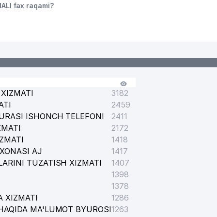
LI fax raqami?
XIZMATI
3182
ATI
2459
URASI ISHONCH TELEFONI
2411
ZMATI
2172
IZMATI
1418
XONASI AJ
1417
ARINI TUZATISH XIZMATI
1407
1398
1378
 XIZMATI
1286
HAQIDA MA'LUMOT BYUROSI
1263