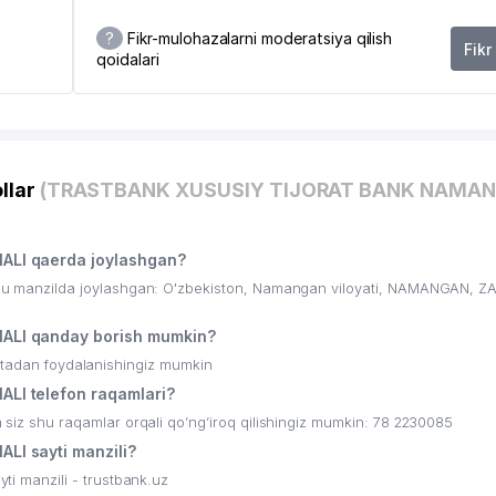
?
Fikr-mulohazalarni moderatsiya qilish
Fikr
qoidalari
2
llar
(TRASTBANK XUSUSIY TIJORAT BANK NAMA
LI qaerda joylashgan?
manzilda joylashgan: O'zbekiston, Namangan viloyati, NAMANGAN, 
LI qanday borish mumkin?
ritadan foydalanishingiz mumkin
I telefon raqamlari?
shu raqamlar orqali qo’ng’iroq qilishingiz mumkin: 78 2230085
I sayti manzili?
 manzili - trustbank.uz