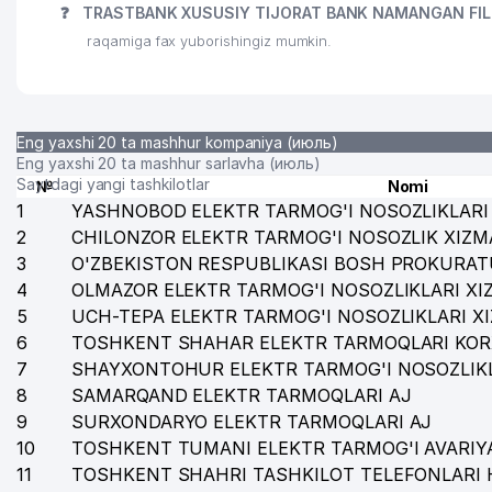
❓
TRASTBANK XUSUSIY TIJORAT BANK NAMANGAN FILIA
raqamiga fax yuborishingiz mumkin.
Eng yaxshi 20 ta mashhur kompaniya (июль)
Eng yaxshi 20 ta mashhur sarlavha (июль)
Saytdagi yangi tashkilotlar
№
Nomi
1
YASHNOBOD ELEKTR TARMOG'I NOSOZLIKLARI 
2
CHILONZOR ELEKTR TARMOG'I NOSOZLIK XIZM
3
O'ZBEKISTON RESPUBLIKASI BOSH PROKURAT
4
OLMAZOR ELEKTR TARMOG'I NOSOZLIKLARI XI
5
UCH-TEPA ELEKTR TARMOG'I NOSOZLIKLARI X
6
TOSHKENT SHAHAR ELEKTR TARMOQLARI KOR
7
SHAYXONTOHUR ELEKTR TARMOG'I NOSOZLIKL
8
SAMARQAND ELEKTR TARMOQLARI AJ
9
SURXONDARYO ELEKTR TARMOQLARI AJ
10
TOSHKENT TUMANI ELEKTR TARMOG'I AVARIYA
11
TOSHKENT SHAHRI TASHKILOT TELEFONLARI 