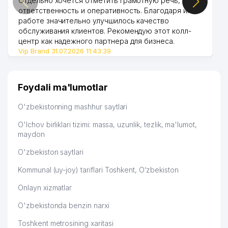
Отдельно хочется отметить грамотную речь,
ответственность и оперативность. Благодаря их
работе значительно улучшилось качество
обслуживания клиентов. Рекомендую этот колл-
центр как надежного партнера для бизнеса.
Vip Brand 31.07.2026 11:43:39
Foydali ma'lumotlar
O'zbekistonning mashhur saytlari
O'lchov birliklari tizimi: massa, uzunlik, tezlik, ma'lumot,
maydon
O'zbekiston saytlari
Kommunal (uy-joy) tariflari Toshkent, O‘zbekiston
Onlayn xizmatlar
O'zbekistonda benzin narxi
Toshkent metrosining xaritasi