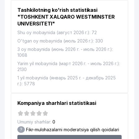
Tashkilotning ko'rish statistikasi
"TOSHKENT XALQARO WESTMINSTER
UNIVERSITETI"
Shu oy mobaynida (август 2026 г.): 72
O'tgan oy mobaynida (июль 2026 г.): 330
3 oy mobaynida (июнь 2026 г. - июль 2026 г.):
1068
Yarim yil mobaynida (март 2026 г. - июль 2026 г.):
2130
1 yil mobaynida (январь 2025 г. - декабрь 2025
г.): 5778
Kompaniya sharhlari statistikasi
Umumiy sharhlar:
0
?
Fikr-mulohazalarni moderatsiya qilish qoidalari