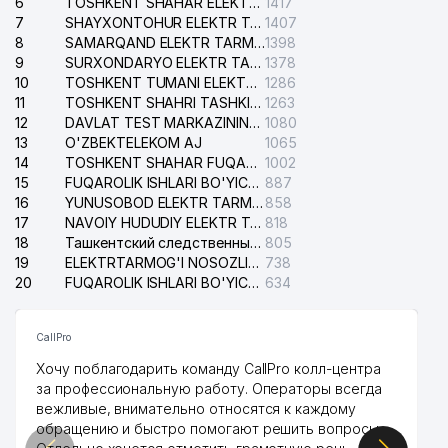
6
TOSHKENT SHAHAR ELEKTR TARMOQLARI KORXONASI AJ
1417
7
SHAYXONTOHUR ELEKTR TARMOG'I NOSOZLIKLARINI TUZATISH XIZMATI
1407
8
SAMARQAND ELEKTR TARMOQLARI AJ
1398
9
SURXONDARYO ELEKTR TARMOQLARI AJ
1378
10
TOSHKENT TUMANI ELEKTR TARMOG'I AVARIYA XIZMATI
1286
11
TOSHKENT SHAHRI TASHKILOT TELEFONLARI HAQIDA MA'LUMOT BYUROSI
1263
12
DAVLAT TEST MARKAZINING ISHONCH TELEFONLARI
1080
13
O'ZBEKTELEKOM AJ
1065
14
TOSHKENT SHAHAR FUQAROLIK ISHLARI BO'YICHA SUDI
1002
15
FUQAROLIK ISHLARI BO'YICHA YAKKASAROY TUMANLARARO SUDI
887
16
YUNUSOBOD ELEKTR TARMOG'I NOSOZLIKLARI XIZMATI
858
17
NAVOIY HUDUDIY ELEKTR TARMOQLARI KORXONASI AJ
818
18
Ташкентский следственный изолятор
805
19
ELEKTRTARMOG'I NOSOZLIKLARINI TO'ZATISH SERGELI XIZMATI
738
20
FUQAROLIK ISHLARI BO'YICHA UCH-TEPA TUMANI SUDI
634
CallPro
Хочу поблагодарить команду CallPro колл-центра
за профессиональную работу. Операторы всегда
вежливые, внимательно относятся к каждому
обращению и быстро помогают решить вопросы.