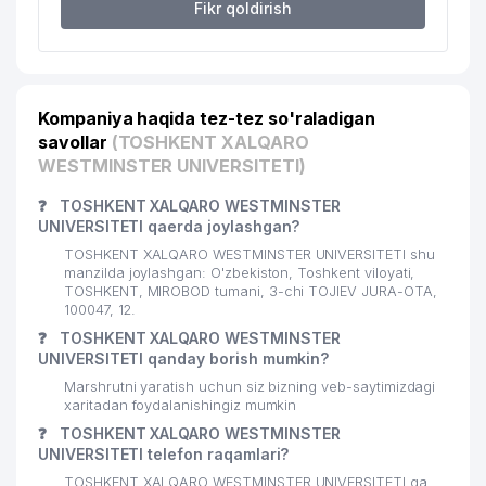
Fikr qoldirish
Kompaniya haqida tez-tez so'raladigan
savollar
(TOSHKENT XALQARO
WESTMINSTER UNIVERSITETI)
❓
TOSHKENT XALQARO WESTMINSTER
UNIVERSITETI qaerda joylashgan?
TOSHKENT XALQARO WESTMINSTER UNIVERSITETI shu
manzilda joylashgan: O'zbekiston, Toshkent viloyati,
TOSHKENT, MIROBOD tumani, 3-chi TOJIEV JURA-OTA,
100047, 12.
❓
TOSHKENT XALQARO WESTMINSTER
UNIVERSITETI qanday borish mumkin?
Marshrutni yaratish uchun siz bizning veb-saytimizdagi
xaritadan foydalanishingiz mumkin
❓
TOSHKENT XALQARO WESTMINSTER
UNIVERSITETI telefon raqamlari?
TOSHKENT XALQARO WESTMINSTER UNIVERSITETI ga