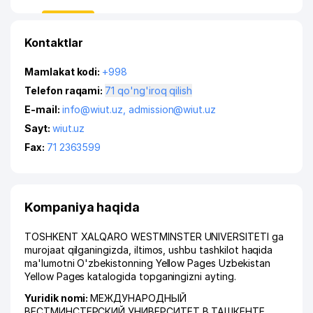
Kontaktlar
Mamlakat kodi:
+998
Telefon raqami:
71 qo'ng'iroq qilish
E-mail:
info@wiut.uz
,
admission@wiut.uz
Sayt:
wiut.uz
Fax:
71 2363599
Kompaniya haqida
TOSHKENT XALQARO WESTMINSTER UNIVERSITETI ga
murojaat qilganingizda, iltimos, ushbu tashkilot haqida
ma'lumotni O'zbekistonning Yellow Pages Uzbekistan
Yellow Pages katalogida topganingizni ayting.
Yuridik nomi:
МЕЖДУНАРОДНЫЙ
ВЕСТМИНСТЕРСКИЙ УНИВЕРСИТЕТ В ТАШКЕНТЕ