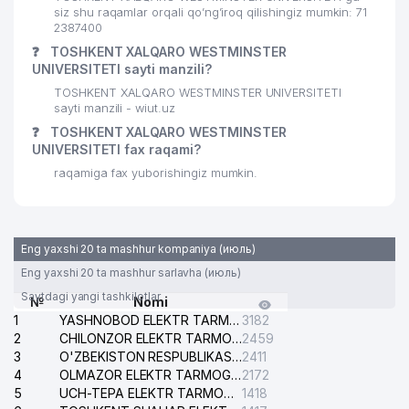
siz shu raqamlar orqali qo’ng’iroq qilishingiz mumkin: 71
2387400
❓
TOSHKENT XALQARO WESTMINSTER
UNIVERSITETI sayti manzili?
TOSHKENT XALQARO WESTMINSTER UNIVERSITETI
sayti manzili - wiut.uz
❓
TOSHKENT XALQARO WESTMINSTER
UNIVERSITETI fax raqami?
raqamiga fax yuborishingiz mumkin.
Eng yaxshi 20 ta mashhur kompaniya (июль)
Eng yaxshi 20 ta mashhur sarlavha (июль)
Saytdagi yangi tashkilotlar
№
Nomi
1
YASHNOBOD ELEKTR TARMOG'I NOSOZLIKLARI XIZMATI
3182
2
CHILONZOR ELEKTR TARMOG'I NOSOZLIK XIZMATI
2459
3
O'ZBEKISTON RESPUBLIKASI BOSH PROKURATURASI ISHONCH TELEFONI
2411
4
OLMAZOR ELEKTR TARMOG'I NOSOZLIKLARI XIZMATI
2172
5
UCH-TEPA ELEKTR TARMOG'I NOSOZLIKLARI XIZMATI
1418