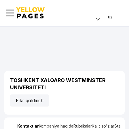
uz
TOSHKENT XALQARO WESTMINSTER
UNIVERSITETI
Fikr qoldirish
Kontaktlar
Kompaniya haqida
Rubrikalar
Kalit so'zlar
Statisti