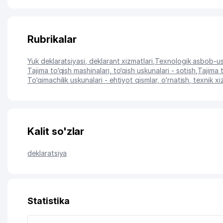
Rubrikalar
Yuk deklaratsiyasi, deklarant xizmatlari
,
Texnologik asbob-usk
Tajima to‘qish mashinalari, to‘qish uskunalari - sotish
,
Tajima 
To‘qimachilik uskunalari - ehtiyot qismlar, o‘rnatish, texnik x
Kalit so'zlar
deklaratsiya
Statistika