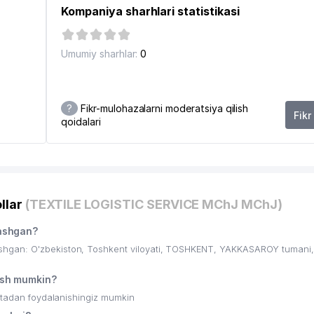
Kompaniya sharhlari statistikasi
Umumiy sharhlar:
0
?
Fikr-mulohazalarni moderatsiya qilish
Fikr
qoidalari
llar
(TEXTILE LOGISTIC SERVICE MChJ MChJ)
ashgan?
hgan: O'zbekiston, Toshkent viloyati, TOSHKENT, YAKKASAROY tumani,
sh mumkin?
ritadan foydalanishingiz mumkin