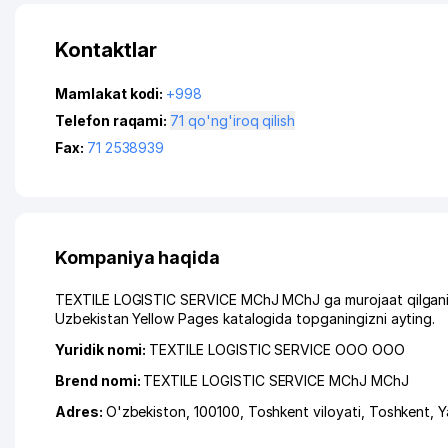
Kontaktlar
Mamlakat kodi:
+998
Telefon raqami:
71 qo'ng'iroq qilish
Fax:
71 2538939
Kompaniya haqida
TEXTILE LOGISTIC SERVICE MChJ MChJ ga murojaat qilganing
Uzbekistan Yellow Pages katalogida topganingizni ayting.
Yuridik nomi:
TEXTILE LOGISTIC SERVICE ООО ООО
Brend nomi:
TEXTILE LOGISTIC SERVICE MChJ MChJ
Adres:
O'zbekiston, 100100,
Toshkent viloyati
,
Toshkent
,
Y