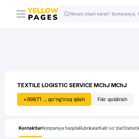
TEXTILE LOGISTIC SERVICE MChJ MChJ
+99871 ... qo'ng'iroq qilish
Fikr qoldirish
Kontaktlar
Kompaniya haqida
Rubrikalar
Kalit so'zlar
Statisti