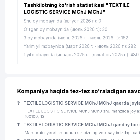
Tashkilotning ko'rish statistikasi "TEXTILE
LOGISTIC SERVICE MChJ MChJ"
Shu oy mobaynida (август 2026 г.): 0
O'tgan oy mobaynida (июль 2026 г.): 30
3 oy mobaynida (июнь 2026 г. - июль 2026 г.): 162
Yarim yil mobaynida (март 2026 г. - июль 2026 г.): 282
1 yil mobaynida (январь 2025 г. - декабрь 2025 г.): 480
Kompaniya haqida tez-tez so'raladigan savo
❓
TEXTILE LOGISTIC SERVICE MChJ MChJ qaerda joyl
TEXTILE LOGISTIC SERVICE MChJ MChJ shu manzilda joylas
100100, 13.
❓
TEXTILE LOGISTIC SERVICE MChJ MChJ qanday bori
Marshrutni yaratish uchun siz bizning veb-saytimizdagi xa