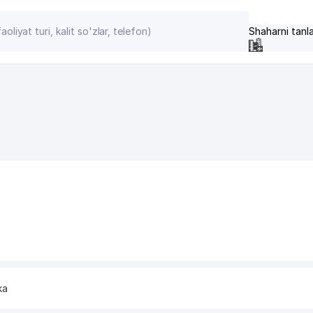
Shaharni tanl
ka