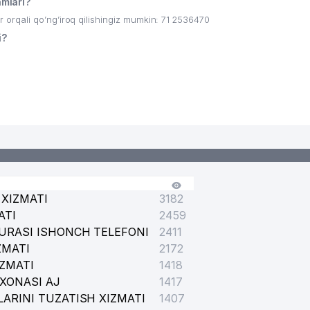
mlari?
rqali qo’ng’iroq qilishingiz mumkin: 71 2536470
i?
XIZMATI
3182
ATI
2459
URASI ISHONCH TELEFONI
2411
ZMATI
2172
IZMATI
1418
XONASI AJ
1417
ARINI TUZATISH XIZMATI
1407