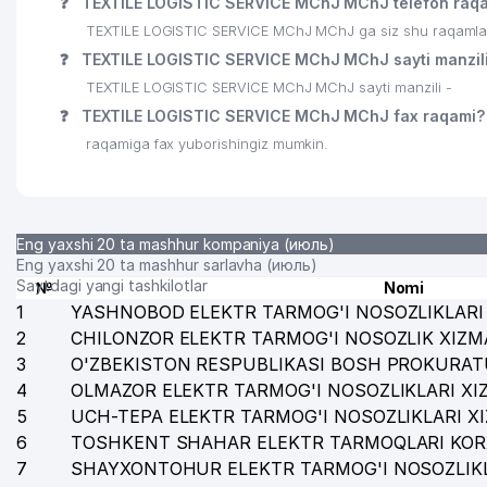
❓
TEXTILE LOGISTIC SERVICE MChJ MChJ telefon raqa
TEXTILE LOGISTIC SERVICE MChJ MChJ ga siz shu raqamlar o
❓
TEXTILE LOGISTIC SERVICE MChJ MChJ sayti manzil
TEXTILE LOGISTIC SERVICE MChJ MChJ sayti manzili -
❓
TEXTILE LOGISTIC SERVICE MChJ MChJ fax raqami?
raqamiga fax yuborishingiz mumkin.
Eng yaxshi 20 ta mashhur kompaniya (июль)
Eng yaxshi 20 ta mashhur sarlavha (июль)
Saytdagi yangi tashkilotlar
№
Nomi
1
YASHNOBOD ELEKTR TARMOG'I NOSOZLIKLARI 
2
CHILONZOR ELEKTR TARMOG'I NOSOZLIK XIZM
3
O'ZBEKISTON RESPUBLIKASI BOSH PROKURAT
4
OLMAZOR ELEKTR TARMOG'I NOSOZLIKLARI XI
5
UCH-TEPA ELEKTR TARMOG'I NOSOZLIKLARI X
6
TOSHKENT SHAHAR ELEKTR TARMOQLARI KOR
7
SHAYXONTOHUR ELEKTR TARMOG'I NOSOZLIKL