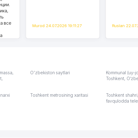
нции.
ика,
ть
а все
Murod 24.07.2026 19:11:27
Ruslan 22.07.
на
моем
оется,
карте
а что
З.
: massa,
O'zbekiston saytlari
Kommunal (uy-joy
t,
Toshkent, O‘zbe
:37
narxi
Toshkent metrosining xaritasi
Toshkent shahri
favqulodda tele