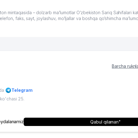
mintaqasida – dolzarb ma’lumotlar O’zbekiston Sariq Sahifalari kat
efon, faks, sayt, joylashuv, mo’ljallar va boshqa qo’shimcha ma’lumo
Barcha ruknl
ida
Telegram
ko'chasi 25.
'muriyatining ruxsati bilan mumkin
O'zbekiston, 2009 - 2026 / O'zbe
ydalanamiz
Qabul qilaman"
himoyalangan.