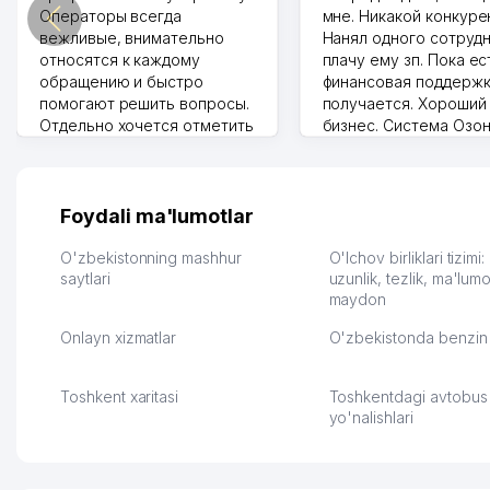
Операторы всегда
мне. Никакой конкуре
вежливые, внимательно
Нанял одного сотрудн
относятся к каждому
плачу ему зп. Пока ес
обращению и быстро
финансовая поддержк
помогают решить вопросы.
получается. Хороший
Отдельно хочется отметить
бизнес. Система Озо
грамотную речь,
сама делает отчеты.
ответственность и
Другой конкурент в 
оперативность. Благодаря
поселке вряд ли откр
их работе значительно
потому что видно на 
Foydali ma'lumotlar
улучшилось качество
Озона для Узбекистан
обслуживания клиентов.
тут у нас уже есть ПВ
O'zbekistonning mashhur
O'lchov birliklari tizimi
Рекомендую этот колл-
saytlari
Выгодное дело и
uzunlik, tezlik, ma'lumo
maydon
центр как надежного
спокойное.
партнера для бизнеса.
Марат 27.07.2026 08:00
Onlayn xizmatlar
O'zbekistonda benzin 
Vip Brand 31.07.2026 11:43:39
Toshkent xaritasi
Toshkentdagi avtobus
yo'nalishlari