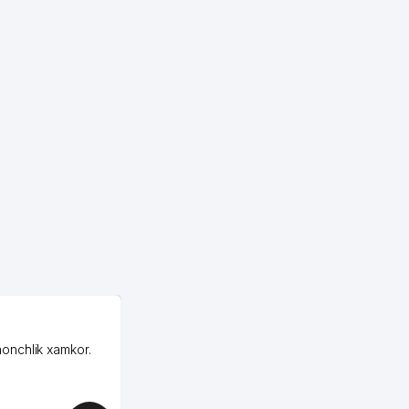
OZON MChJ
honchlik xamkor.
Зашел на Озон в
Узбекистане почти
случайно, когда коллега
показал свой кабинет и