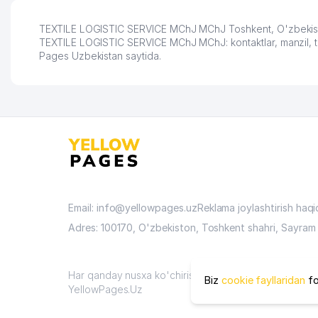
TEXTILE LOGISTIC SERVICE MChJ MChJ Toshkent, O'zbekiston 
TEXTILE LOGISTIC SERVICE MChJ MChJ: kontaktlar, manzil, tel
Pages Uzbekistan saytida.
Email: info@yellowpages.uz
Reklama joylashtirish haq
Adres: 100170, O'zbekiston, Toshkent shahri, Sayram 
Har qanday nusxa ko'chirish materiallari faqat sayt ma
Biz
cookie fayllaridan
fo
YellowPages.Uz