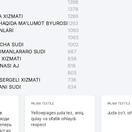
1398
1378
 XIZMATI
1286
HAQIDA MA'LUMOT BYUROSI
1263
NLARI
1080
1065
ICHA SUDI
1002
TUMANLARARO SUDI
887
 XIZMATI
858
NASI AJ
818
805
SERGELI XIZMATI
738
ANI SUDI
634
PALMA TEXTILE
PALMA TEXTILE
в
Yellowpages juda tez, aniq,
Juda zo’r, is
 люди
qulay va sifatlik ishlaydi.
теперь
respect
дут ко