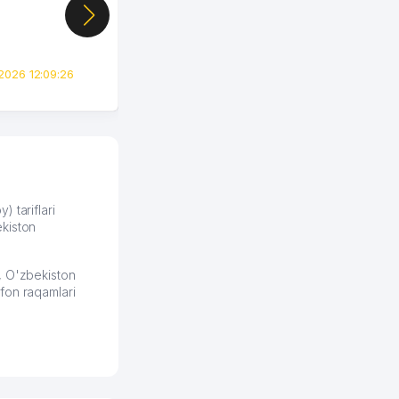
цифры, так что я буквально
сразу загорелся этой
идеей. Регистрация заняла
всего вечер, а договор там
2026 12:09:26
вполне понятный и нет этих
всяких замудреных
юридических
формулировок. Первое
время сильно тупил с
продвижением, но в итоге
разобрался. Озон как раз
получает свои 50 кликов на
) tariflari
kiston
обучение и цена потом
держится ровно около
ставки. Работать на
, O'zbekiston
площадке нравится, здесь
fon raqamlari
рынок сбыта шире и заказы
идут стабильно.
Урад 21.07.2026 08:47:51