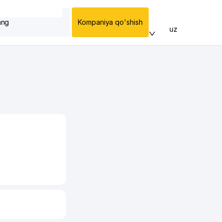
ang
Kompaniya qo'shish
uz