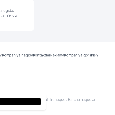
alogida.
tlar Yellow
ar
Kompaniya haqida
Kontaktlar
Reklama
Kompaniya qo'shish
kiston "sariq sahifalar"mualliflik huquqi. Barcha huquqlar