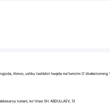
izda, iltimos, ushbu tashkilot haqida ma'lumotni O'zbekistonning 
akkasaroy tumani
,
ko'chasi SH. ABDULLAEV
, 13