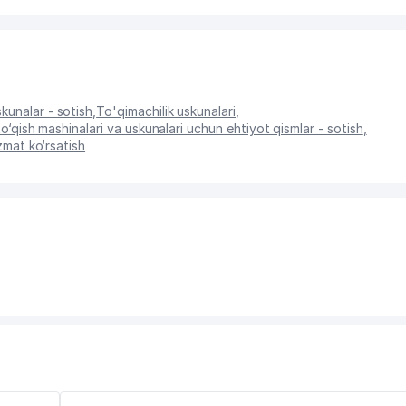
unalar - sotish
,
To'qimachilik uskunalari
,
to‘qish mashinalari va uskunalari uchun ehtiyot qismlar - sotish
,
izmat ko‘rsatish