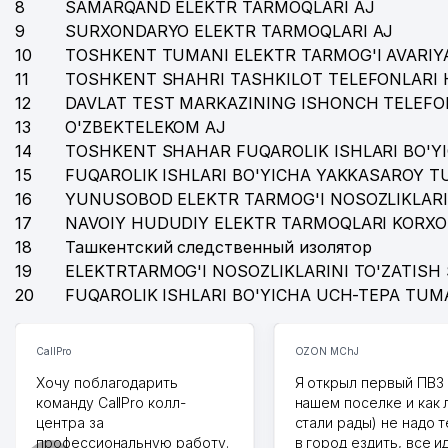
8
SAMARQAND ELEKTR TARMOQLARI AJ
9
SURXONDARYO ELEKTR TARMOQLARI AJ
10
TOSHKENT TUMANI ELEKTR TARMOG'I AVARIYA
11
TOSHKENT SHAHRI TASHKILOT TELEFONLARI 
12
DAVLAT TEST MARKAZINING ISHONCH TELEFO
13
O'ZBEKTELEKOM AJ
14
TOSHKENT SHAHAR FUQAROLIK ISHLARI BO'Y
15
FUQAROLIK ISHLARI BO'YICHA YAKKASAROY 
16
YUNUSOBOD ELEKTR TARMOG'I NOSOZLIKLARI
17
NAVOIY HUDUDIY ELEKTR TARMOQLARI KORXO
18
Ташкентский следственный изолятор
19
ELEKTRTARMOG'I NOSOZLIKLARINI TO'ZATISH 
20
FUQAROLIK ISHLARI BO'YICHA UCH-TEPA TUM
CallPro
OZON MChJ
Хочу поблагодарить
Я открыл первый ПВЗ 
команду CallPro колл-
нашем поселке и как
центра за
стали рады) не надо 
профессиональную работу.
в город ездить, все и