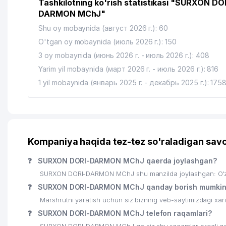
Tashkilotning ko'rish statistikasi "SURXON DO
DARMON MChJ"
Shu oy mobaynida (август 2026 г.): 60
O'tgan oy mobaynida (июль 2026 г.): 150
3 oy mobaynida (июнь 2026 г. - июль 2026 г.): 408
Yarim yil mobaynida (март 2026 г. - июль 2026 г.): 816
1 yil mobaynida (январь 2025 г. - декабрь 2025 г.): 175
Kompaniya haqida tez-tez so'raladigan savo
❓
SURXON DORI-DARMON MChJ qaerda joylashgan?
SURXON DORI-DARMON MChJ shu manzilda joylashgan: O'zbek
❓
SURXON DORI-DARMON MChJ qanday borish mumki
Marshrutni yaratish uchun siz bizning veb-saytimizdagi xa
❓
SURXON DORI-DARMON MChJ telefon raqamlari?