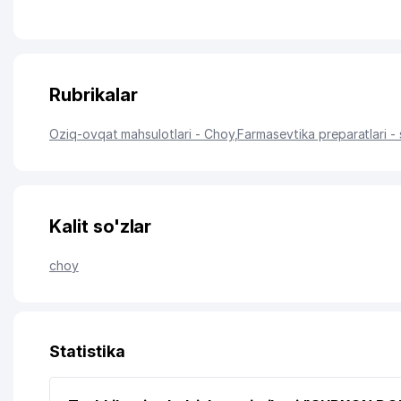
Rubrikalar
Oziq-ovqat mahsulotlari - Choy
,
Farmasevtika preparatlari - 
Kalit so'zlar
choy
Statistika