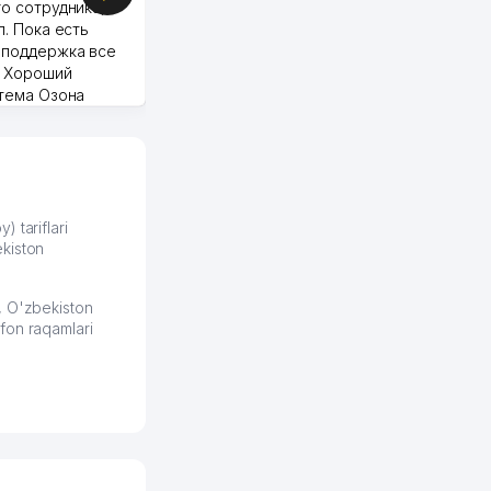
о сотрудника,
п. Пока есть
 поддержка все
Murod 24.07.2026 19:11:27
. Хороший
стема Озона
 отчеты.
курент в моем
д ли откроется,
видно на карте
збекистана что
же есть ПВЗ.
) tariflari
kiston
ело и
2026 08:00:37
, O'zbekiston
fon raqamlari