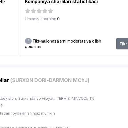
RI-
Kompaniya sharhlari statistikasi
Umumiy sharhlar:
0
?
Fikr-mulohazalarni moderatsiya qilish
Fikr
qoidalari
8
llar
(SURXON DORI-DARMON MChJ)
iston, Surxandaryo viloyati, TERMIZ, MINVODI, 119.
n?
ritadan foydalanishingiz mumkin