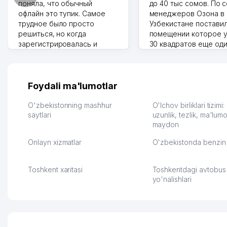
поняла, что обычный
до 40 тыс сомов. По 
офлайн это тупик. Самое
менеджеров Озона в
трудное было просто
Узбекистане поставил
решиться, но когда
помещении которое у
зарегистрировалась и
30 квадратов еще од
отправила первые заказы,
прилавок под второй
весь страх сразу ушел.
бизнес. Так можно и э
Площадка полностью берет
раза увеличивает выр
на себя доставку до
Второй бизнес у нас 
Foydali ma'lumotlar
клиентов и для одежды тут
для телефонов, стекл
хранение бесплатное
мышки и вообще все 
O'zbekistonning mashhur
O'lchov birliklari tizimi
первый год, хорошая
saytlari
людям часто надо
uzunlik, tezlik, ma'lumo
maydon
экономия. Раньше боялась
Камат 31.07.2026 17:50:
рекламы, а теперь вижу
Onlayn xizmatlar
O'zbekistonda benzin 
результаты. В последнее
время из России очень
много заказывают, а
Toshkent xaritasi
Toshkentdagi avtobus
вначале только по
yo'nalishlari
Узбекистану брали, но
вяло. Удалось
раскрутиться, дальше
развиваюсь потихоньку😊
Hamida 03.08.2026 12:45:39