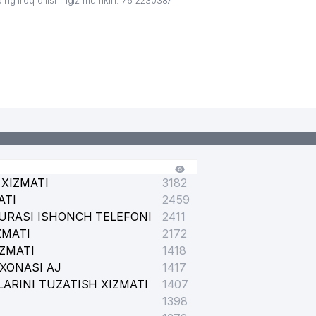
g’iroq qilishingiz mumkin: 76 2230387
XIZMATI
3182
ATI
2459
URASI ISHONCH TELEFONI
2411
ZMATI
2172
IZMATI
1418
XONASI AJ
1417
ARINI TUZATISH XIZMATI
1407
1398