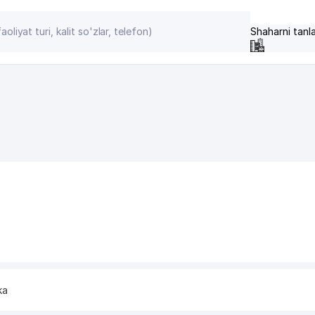
Shaharni tanl
ka