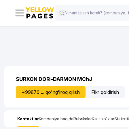
SURXON DORI-DARMON MChJ
+99876 ... qo'ng'iroq qilish
Fikr qoldirish
Kontaktlar
Kompaniya haqida
Rubrikalar
Kalit so'zlar
Statisti