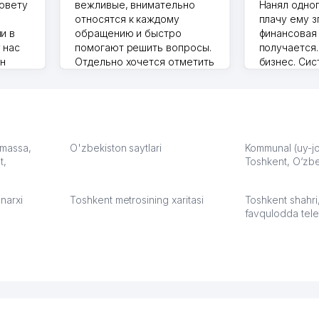
совету
вежливые, внимательно
Нанял одног
относятся к каждому
плачу ему з
и в
обращению и быстро
финансовая
 нас
помогают решить вопросы.
получается
ин
Отдельно хочется отметить
бизнес. Си
грамотную речь,
сама делает
то в 2
ответственность и
Другой кон
учку.
оперативность. Благодаря
поселке вря
чехлы
их работе значительно
потому что 
а,
улучшилось качество
Озона для У
что
обслуживания клиентов.
тут у нас у
: massa,
O'zbekiston saytlari
Kommunal (uy-joy
t,
Рекомендую этот колл-
Toshkent, O‘zbe
Выгодное д
36
центр как надежного
спокойное.
партнера для бизнеса.
Марат 27.07.
narxi
Toshkent metrosining xaritasi
Toshkent shahri
Vip Brand 31.07.2026 11:43:39
favqulodda tele