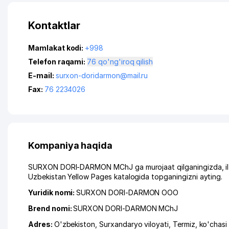
Kontaktlar
Mamlakat kodi:
+998
Telefon raqami:
76 qo'ng'iroq qilish
E-mail:
surxon-doridarmon@mail.ru
Fax:
76 2234026
Kompaniya haqida
SURXON DORI-DARMON MChJ ga murojaat qilganingizda, ilti
Uzbekistan Yellow Pages katalogida topganingizni ayting.
Yuridik nomi:
SURXON DORI-DARMON ООО
Brend nomi:
SURXON DORI-DARMON MChJ
Adres:
O'zbekiston,
Surxandaryo viloyati
,
Termiz
,
ko'chas