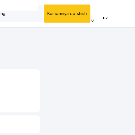
ang
Kompaniya qo'shish
uz