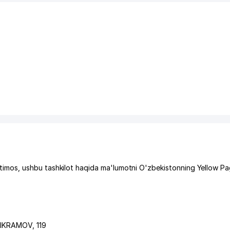
mos, ushbu tashkilot haqida ma'lumotni O'zbekistonning Yellow P
i IKRAMOV
, 119