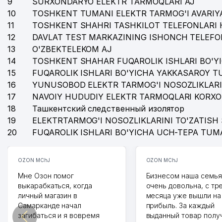
9
SURXONDARYO ELEKTR TARMOQLARI AJ
10
TOSHKENT TUMANI ELEKTR TARMOG'I AVARIYA
11
TOSHKENT SHAHRI TASHKILOT TELEFONLARI 
12
DAVLAT TEST MARKAZINING ISHONCH TELEFO
13
O'ZBEKTELEKOM AJ
14
TOSHKENT SHAHAR FUQAROLIK ISHLARI BO'Y
15
FUQAROLIK ISHLARI BO'YICHA YAKKASAROY 
16
YUNUSOBOD ELEKTR TARMOG'I NOSOZLIKLARI
17
NAVOIY HUDUDIY ELEKTR TARMOQLARI KORXO
18
Ташкентский следственный изолятор
19
ELEKTRTARMOG'I NOSOZLIKLARINI TO'ZATISH 
20
FUQAROLIK ISHLARI BO'YICHA UCH-TEPA TUM
OZON MChJ
OZON MChJ
Мне Озон помог
Бизнесом наша семья
выкарабкаться, когда
очень довольна, с тр
личный магазин в
месяца уже вышли на
Самарканде начал
прибыль. За каждый
загибаться и я вовремя
выданный товар полу