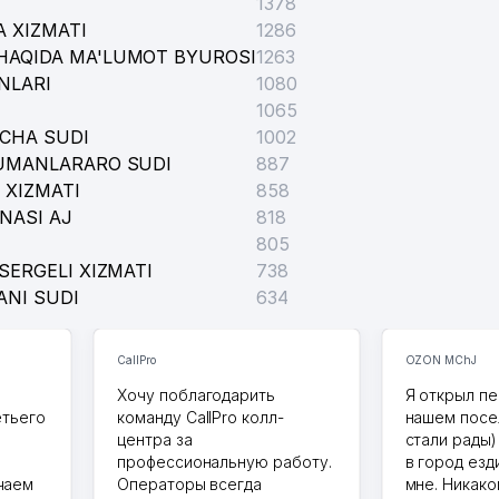
1378
 XIZMATI
1286
HAQIDA MA'LUMOT BYUROSI
1263
NLARI
1080
1065
ICHA SUDI
1002
TUMANLARARO SUDI
887
 XIZMATI
858
NASI AJ
818
805
SERGELI XIZMATI
738
ANI SUDI
634
CallPro
OZON MChJ
Хочу поблагодарить
Я открыл пе
етьего
команду CallPro колл-
нашем посе
центра за
стали рады)
профессиональную работу.
в город езд
чаем
Операторы всегда
мне. Никако