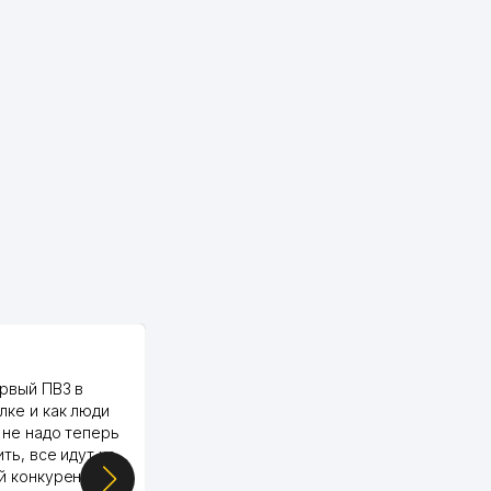
PALMA TEXTILE
рвый ПВЗ в
Yellowpages juda tez, aniq,
лке и как люди
qulay va sifatlik ishlaydi.
 не надо теперь
respect
ить, все идут ко
й конкуренции.