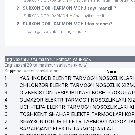
SURXON DORI-DARMON MChJ ga siz shu raqamlar orqali qo’n
❓
SURXON DORI-DARMON MChJ sayti manzili?
SURXON DORI-DARMON MChJ sayti manzili -
❓
SURXON DORI-DARMON MChJ fax raqami?
raqamiga fax yuborishingiz mumkin.
Eng yaxshi 20 ta mashhur kompaniya (июль)
Eng yaxshi 20 ta mashhur sarlavha (июль)
Saytdagi yangi tashkilotlar
№
Nomi
1
YASHNOBOD ELEKTR TARMOG'I NOSOZLIKLARI 
2
CHILONZOR ELEKTR TARMOG'I NOSOZLIK XIZM
3
O'ZBEKISTON RESPUBLIKASI BOSH PROKURAT
4
OLMAZOR ELEKTR TARMOG'I NOSOZLIKLARI XI
5
UCH-TEPA ELEKTR TARMOG'I NOSOZLIKLARI X
6
TOSHKENT SHAHAR ELEKTR TARMOQLARI KOR
7
SHAYXONTOHUR ELEKTR TARMOG'I NOSOZLIKL
8
SAMARQAND ELEKTR TARMOQLARI AJ