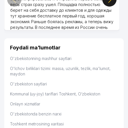
весь страх сразу ушел. Площадка полностью
берет на себя доставку до клиентов и для одежды
тут хранение бесплатное первый год, хорошая
экономия. Раньше боялась рекламы, а теперь вижу
результаты. В последнее время из России очень
много заказывают, а вначале только по
Узбекистану брали, но вяло. Удалось раскрутиться,
дальше развиваюсь потихоньку😊
Foydali ma'lumotlar
Hamida 03.08.2026 12:45:39
O'zbekistonning mashhur saytlari
O'lchov birliklari tizimi: massa, uzunlik, tezlik, ma'lumot,
maydon
O'zbekiston saytlari
Kommunal (uy-joy) tariflari Toshkent, O‘zbekiston
Onlayn xizmatlar
O'zbekistonda benzin narxi
Toshkent metrosining xaritasi