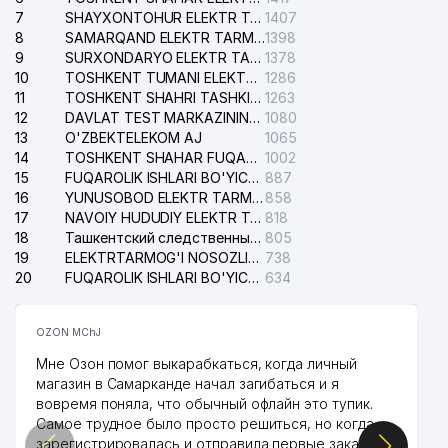
7
SHAYXONTOHUR ELEKTR TARMOG'I NOSOZLIKLARINI TUZATISH XIZMATI
1407
8
SAMARQAND ELEKTR TARMOQLARI AJ
1398
9
SURXONDARYO ELEKTR TARMOQLARI AJ
1378
10
TOSHKENT TUMANI ELEKTR TARMOG'I AVARIYA XIZMATI
1286
11
TOSHKENT SHAHRI TASHKILOT TELEFONLARI HAQIDA MA'LUMOT BYUROSI
1263
12
DAVLAT TEST MARKAZINING ISHONCH TELEFONLARI
1080
13
O'ZBEKTELEKOM AJ
1065
14
TOSHKENT SHAHAR FUQAROLIK ISHLARI BO'YICHA SUDI
1002
15
FUQAROLIK ISHLARI BO'YICHA YAKKASAROY TUMANLARARO SUDI
887
16
YUNUSOBOD ELEKTR TARMOG'I NOSOZLIKLARI XIZMATI
858
17
NAVOIY HUDUDIY ELEKTR TARMOQLARI KORXONASI AJ
818
18
Ташкентский следственный изолятор
805
19
ELEKTRTARMOG'I NOSOZLIKLARINI TO'ZATISH SERGELI XIZMATI
738
20
FUQAROLIK ISHLARI BO'YICHA UCH-TEPA TUMANI SUDI
634
OZON MChJ
Мне Озон помог выкарабкаться, когда личный
магазин в Самарканде начал загибаться и я
вовремя поняла, что обычный офлайн это тупик.
Самое трудное было просто решиться, но когда
зарегистрировалась и отправила первые заказы,