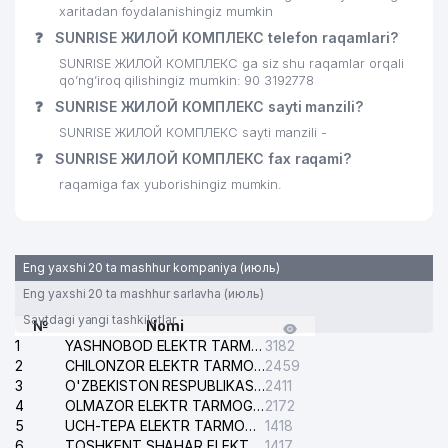
xaritadan foydalanishingiz mumkin
❓
SUNRISE ЖИЛОЙ КОМПЛЕКС telefon raqamlari?
SUNRISE ЖИЛОЙ КОМПЛЕКС ga siz shu raqamlar orqali
qo’ng’iroq qilishingiz mumkin: 90 3192778
❓
SUNRISE ЖИЛОЙ КОМПЛЕКС sayti manzili?
SUNRISE ЖИЛОЙ КОМПЛЕКС sayti manzili -
❓
SUNRISE ЖИЛОЙ КОМПЛЕКС fax raqami?
raqamiga fax yuborishingiz mumkin.
Eng yaxshi 20 ta mashhur kompaniya (июль)
Eng yaxshi 20 ta mashhur sarlavha (июль)
Saytdagi yangi tashkilotlar
№
Nomi
1
YASHNOBOD ELEKTR TARMOG'I NOSOZLIKLARI XIZMATI
3182
2
CHILONZOR ELEKTR TARMOG'I NOSOZLIK XIZMATI
2459
3
O'ZBEKISTON RESPUBLIKASI BOSH PROKURATURASI ISHONCH TELEFONI
2411
4
OLMAZOR ELEKTR TARMOG'I NOSOZLIKLARI XIZMATI
2172
5
UCH-TEPA ELEKTR TARMOG'I NOSOZLIKLARI XIZMATI
1418
6
TOSHKENT SHAHAR ELEKTR TARMOQLARI KORXONASI AJ
1417