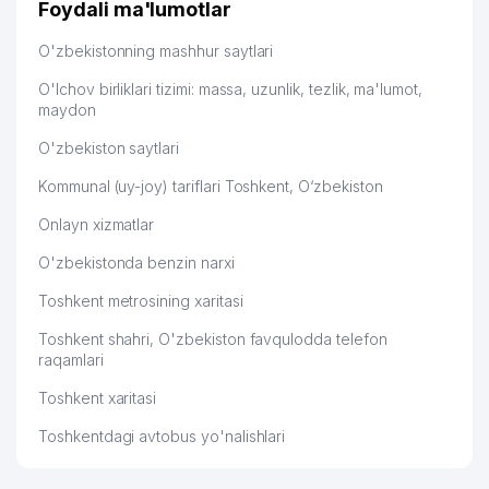
Foydali ma'lumotlar
O'zbekistonning mashhur saytlari
O'lchov birliklari tizimi: massa, uzunlik, tezlik, ma'lumot,
maydon
O'zbekiston saytlari
Kommunal (uy-joy) tariflari Toshkent, O‘zbekiston
Onlayn xizmatlar
O'zbekistonda benzin narxi
Toshkent metrosining xaritasi
Toshkent shahri, O'zbekiston favqulodda telefon
raqamlari
Toshkent xaritasi
Toshkentdagi avtobus yo'nalishlari