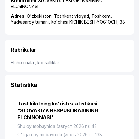
Brend nomi:
SLOVAKIYA RESPUBLIKASINING
ELChINONASI
Adres:
O'zbekiston,
Toshkent viloyati
,
Toshkent
,
Yakkasaroy tumani
,
ko'chasi KICHIK BESH-YOG'OCH
, 38
Rubrikalar
Elchixonalar, konsulliklar
Statistika
Tashkilotning ko'rish statistikasi
"SLOVAKIYA RESPUBLIKASINING
ELChINONASI"
Shu oy mobaynida (август 2026 г.): 42
O'tgan oy mobaynida (июль 2026 г.): 138