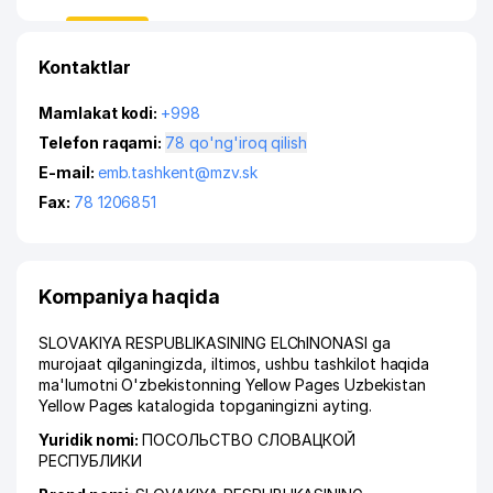
Kontaktlar
Mamlakat kodi:
+998
Telefon raqami:
78 qo'ng'iroq qilish
E-mail:
emb.tashkent@mzv.sk
Fax:
78 1206851
Kompaniya haqida
SLOVAKIYA RESPUBLIKASINING ELChINONASI ga
murojaat qilganingizda, iltimos, ushbu tashkilot haqida
ma'lumotni O'zbekistonning Yellow Pages Uzbekistan
Yellow Pages katalogida topganingizni ayting.
Yuridik nomi:
ПОСОЛЬСТВО СЛОВАЦКОЙ
РЕСПУБЛИКИ