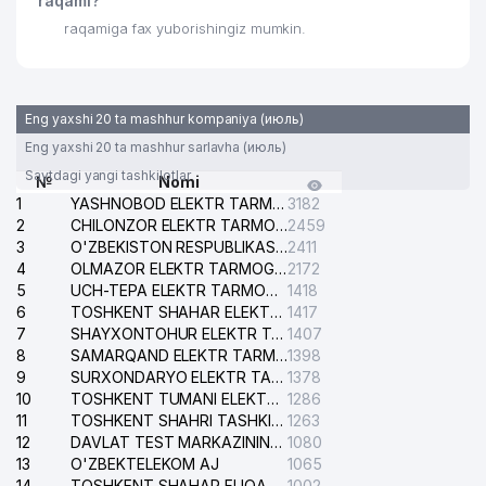
raqami?
raqamiga fax yuborishingiz mumkin.
Eng yaxshi 20 ta mashhur kompaniya (июль)
Eng yaxshi 20 ta mashhur sarlavha (июль)
Saytdagi yangi tashkilotlar
№
Nomi
1
YASHNOBOD ELEKTR TARMOG'I NOSOZLIKLARI XIZMATI
3182
2
CHILONZOR ELEKTR TARMOG'I NOSOZLIK XIZMATI
2459
3
O'ZBEKISTON RESPUBLIKASI BOSH PROKURATURASI ISHONCH TELEFONI
2411
4
OLMAZOR ELEKTR TARMOG'I NOSOZLIKLARI XIZMATI
2172
5
UCH-TEPA ELEKTR TARMOG'I NOSOZLIKLARI XIZMATI
1418
6
TOSHKENT SHAHAR ELEKTR TARMOQLARI KORXONASI AJ
1417
7
SHAYXONTOHUR ELEKTR TARMOG'I NOSOZLIKLARINI TUZATISH XIZMATI
1407
8
SAMARQAND ELEKTR TARMOQLARI AJ
1398
9
SURXONDARYO ELEKTR TARMOQLARI AJ
1378
10
TOSHKENT TUMANI ELEKTR TARMOG'I AVARIYA XIZMATI
1286
11
TOSHKENT SHAHRI TASHKILOT TELEFONLARI HAQIDA MA'LUMOT BYUROSI
1263
12
DAVLAT TEST MARKAZINING ISHONCH TELEFONLARI
1080
13
O'ZBEKTELEKOM AJ
1065
14
TOSHKENT SHAHAR FUQAROLIK ISHLARI BO'YICHA SUDI
1002