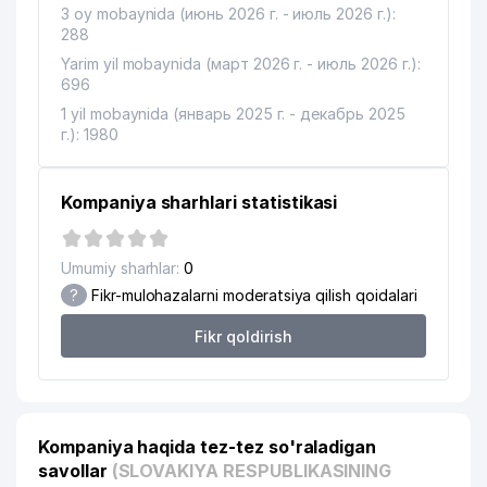
3 oy mobaynida (июнь 2026 г. - июль 2026 г.):
288
Yarim yil mobaynida (март 2026 г. - июль 2026 г.):
696
1 yil mobaynida (январь 2025 г. - декабрь 2025
г.): 1980
Kompaniya sharhlari statistikasi
Umumiy sharhlar:
0
?
Fikr-mulohazalarni moderatsiya qilish qoidalari
Fikr qoldirish
Kompaniya haqida tez-tez so'raladigan
savollar
(SLOVAKIYA RESPUBLIKASINING