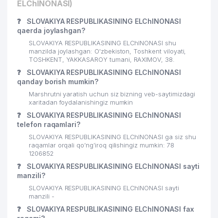
ELChINONASI)
❓
SLOVAKIYA RESPUBLIKASINING ELChINONASI
qaerda joylashgan?
SLOVAKIYA RESPUBLIKASINING ELChINONASI shu
manzilda joylashgan: O'zbekiston, Toshkent viloyati,
TOSHKENT, YAKKASAROY tumani, RAXIMOV, 38.
❓
SLOVAKIYA RESPUBLIKASINING ELChINONASI
qanday borish mumkin?
Marshrutni yaratish uchun siz bizning veb-saytimizdagi
xaritadan foydalanishingiz mumkin
❓
SLOVAKIYA RESPUBLIKASINING ELChINONASI
telefon raqamlari?
SLOVAKIYA RESPUBLIKASINING ELChINONASI ga siz shu
raqamlar orqali qo’ng’iroq qilishingiz mumkin: 78
1206852
❓
SLOVAKIYA RESPUBLIKASINING ELChINONASI sayti
manzili?
SLOVAKIYA RESPUBLIKASINING ELChINONASI sayti
manzili -
❓
SLOVAKIYA RESPUBLIKASINING ELChINONASI fax