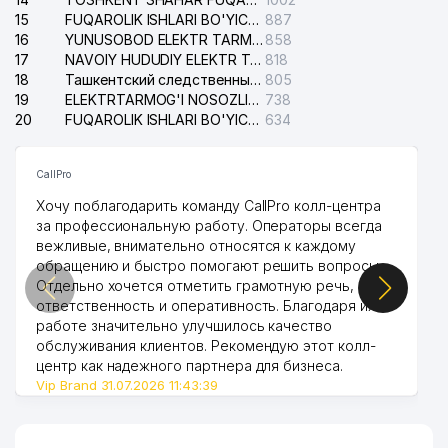
15
FUQAROLIK ISHLARI BO'YICHA YAKKASAROY TUMANLARARO SUDI
887
16
YUNUSOBOD ELEKTR TARMOG'I NOSOZLIKLARI XIZMATI
858
17
NAVOIY HUDUDIY ELEKTR TARMOQLARI KORXONASI AJ
818
18
Ташкентский следственный изолятор
805
19
ELEKTRTARMOG'I NOSOZLIKLARINI TO'ZATISH SERGELI XIZMATI
738
20
FUQAROLIK ISHLARI BO'YICHA UCH-TEPA TUMANI SUDI
634
CallPro
Хочу поблагодарить команду CallPro колл-центра
за профессиональную работу. Операторы всегда
вежливые, внимательно относятся к каждому
обращению и быстро помогают решить вопросы.
Отдельно хочется отметить грамотную речь,
ответственность и оперативность. Благодаря их
работе значительно улучшилось качество
обслуживания клиентов. Рекомендую этот колл-
центр как надежного партнера для бизнеса.
Vip Brand 31.07.2026 11:43:39