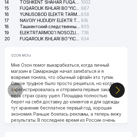
14
TOSHKENT SHAHAR FUQAROLIK ISHLARI BO'YICHA SUDI
1002
15
FUQAROLIK ISHLARI BO'YICHA YAKKASAROY TUMANLARARO SUDI
887
16
YUNUSOBOD ELEKTR TARMOG'I NOSOZLIKLARI XIZMATI
858
17
NAVOIY HUDUDIY ELEKTR TARMOQLARI KORXONASI AJ
818
18
Ташкентский следственный изолятор
805
19
ELEKTRTARMOG'I NOSOZLIKLARINI TO'ZATISH SERGELI XIZMATI
738
20
FUQAROLIK ISHLARI BO'YICHA UCH-TEPA TUMANI SUDI
634
OZON MChJ
Мне Озон помог выкарабкаться, когда личный
магазин в Самарканде начал загибаться и я
вовремя поняла, что обычный офлайн это тупик.
Самое трудное было просто решиться, но когда
зарегистрировалась и отправила первые заказы,
весь страх сразу ушел. Площадка полностью
берет на себя доставку до клиентов и для одежды
тут хранение бесплатное первый год, хорошая
экономия. Раньше боялась рекламы, а теперь вижу
результаты. В последнее время из России очень
много заказывают, а вначале только по
Узбекистану брали, но вяло. Удалось раскрутиться,