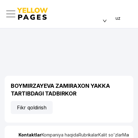
uz
BOYMIRZAYEVA ZAMIRAXON YAKKA
TARTIBDAGI TADBIRKOR
Fikr qoldirish
Kontaktlar
Kompaniya haqida
Rubrikalar
Kalit so'zlar
Manzil x