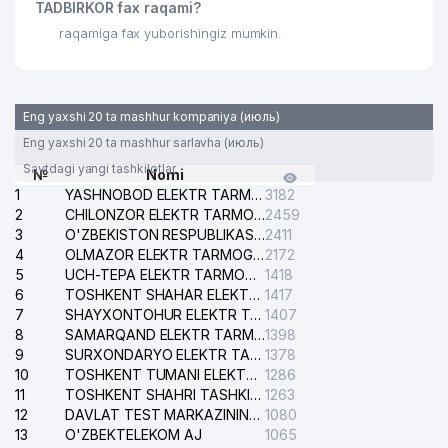
TADBIRKOR fax raqami?
raqamiga fax yuborishingiz mumkin.
Eng yaxshi 20 ta mashhur kompaniya (июль)
Eng yaxshi 20 ta mashhur sarlavha (июль)
Saytdagi yangi tashkilotlar
№
Nomi
1
YASHNOBOD ELEKTR TARMOG'I NOSOZLIKLARI XIZMATI
3182
2
CHILONZOR ELEKTR TARMOG'I NOSOZLIK XIZMATI
2459
3
O'ZBEKISTON RESPUBLIKASI BOSH PROKURATURASI ISHONCH TELEFONI
2411
4
OLMAZOR ELEKTR TARMOG'I NOSOZLIKLARI XIZMATI
2172
5
UCH-TEPA ELEKTR TARMOG'I NOSOZLIKLARI XIZMATI
1418
6
TOSHKENT SHAHAR ELEKTR TARMOQLARI KORXONASI AJ
1417
7
SHAYXONTOHUR ELEKTR TARMOG'I NOSOZLIKLARINI TUZATISH XIZMATI
1407
8
SAMARQAND ELEKTR TARMOQLARI AJ
1398
9
SURXONDARYO ELEKTR TARMOQLARI AJ
1378
10
TOSHKENT TUMANI ELEKTR TARMOG'I AVARIYA XIZMATI
1286
11
TOSHKENT SHAHRI TASHKILOT TELEFONLARI HAQIDA MA'LUMOT BYUROSI
1263
12
DAVLAT TEST MARKAZINING ISHONCH TELEFONLARI
1080
13
O'ZBEKTELEKOM AJ
1065