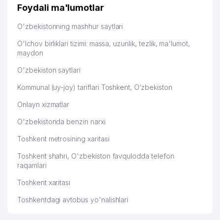
дальше развиваюсь потихоньку😊
Foydali ma'lumotlar
Hamida 03.08.2026 12:45:39
O'zbekistonning mashhur saytlari
O'lchov birliklari tizimi: massa, uzunlik, tezlik, ma'lumot,
maydon
O'zbekiston saytlari
Kommunal (uy-joy) tariflari Toshkent, O‘zbekiston
Onlayn xizmatlar
O'zbekistonda benzin narxi
Toshkent metrosining xaritasi
Toshkent shahri, O'zbekiston favqulodda telefon
raqamlari
Toshkent xaritasi
Toshkentdagi avtobus yo'nalishlari