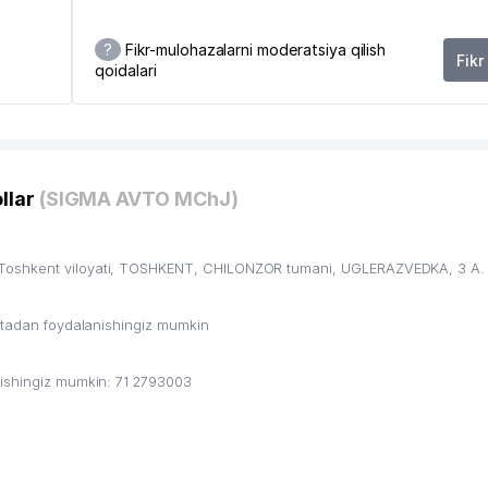
?
Fikr-mulohazalarni moderatsiya qilish
Fikr
qoidalari
6
llar
(SIGMA AVTO MChJ)
 Toshkent viloyati, TOSHKENT, CHILONZOR tumani, UGLERAZVEDKA, 3 А.
ritadan foydalanishingiz mumkin
lishingiz mumkin: 71 2793003