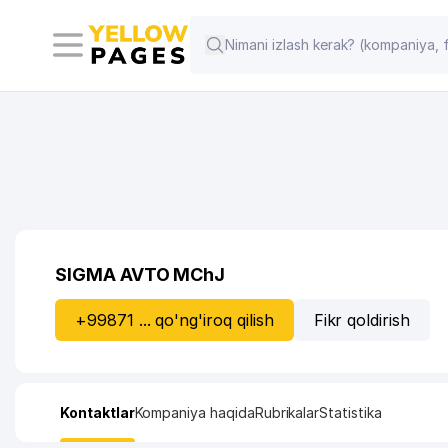
SIGMA AVTO MChJ
+99871 ... qo'ng'iroq qilish
Fikr qoldirish
Kontaktlar
Kompaniya haqida
Rubrikalar
Statistika