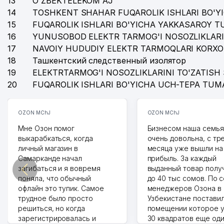
13
O'ZBEKTELEKOM AJ
14
TOSHKENT SHAHAR FUQAROLIK ISHLARI BO'Y
15
FUQAROLIK ISHLARI BO'YICHA YAKKASAROY 
16
YUNUSOBOD ELEKTR TARMOG'I NOSOZLIKLARI
17
NAVOIY HUDUDIY ELEKTR TARMOQLARI KORXO
18
Ташкентский следственный изолятор
19
ELEKTRTARMOG'I NOSOZLIKLARINI TO'ZATISH 
20
FUQAROLIK ISHLARI BO'YICHA UCH-TEPA TUM
OZON MChJ
OZON MChJ
Мне Озон помог
Бизнесом наша семья
выкарабкаться, когда
очень довольна, с тр
личный магазин в
месяца уже вышли на
Самарканде начал
прибыль. За каждый
загибаться и я вовремя
выданный товар полу
поняла, что обычный
до 40 тыс сомов. По 
офлайн это тупик. Самое
менеджеров Озона в
трудное было просто
Узбекистане поставил
решиться, но когда
помещении которое у
зарегистрировалась и
30 квадратов еще од