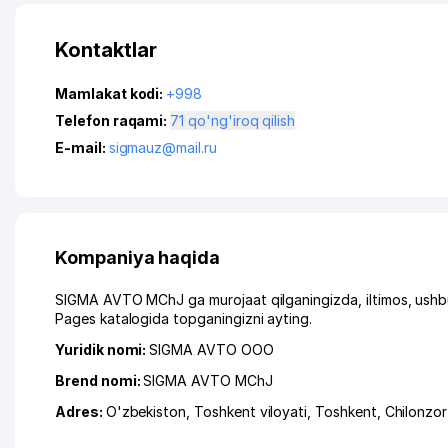
Kontaktlar
Mamlakat kodi:
+998
Telefon raqami:
71 qo'ng'iroq qilish
E-mail:
sigmauz@mail.ru
Kompaniya haqida
SIGMA AVTO MChJ ga murojaat qilganingizda, iltimos, ushb
Pages katalogida topganingizni ayting.
Yuridik nomi:
SIGMA AVTO ООО
Brend nomi:
SIGMA AVTO MChJ
Adres:
O'zbekiston,
Toshkent viloyati
,
Toshkent
,
Chilonzor