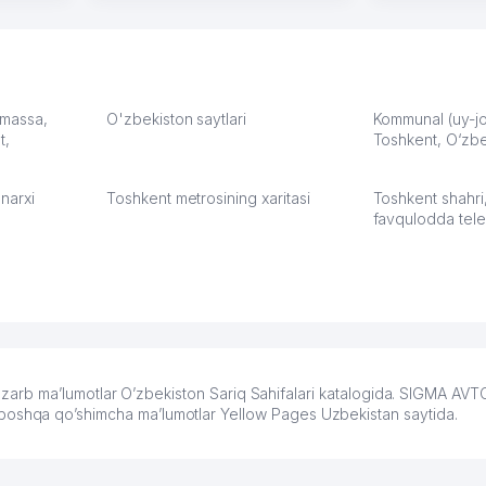
грамотную речь,
сама делает
то в 2
ответственность и
Другой кон
учку.
оперативность. Благодаря
поселке вря
чехлы
их работе значительно
потому что 
а,
улучшилось качество
Озона для У
что
обслуживания клиентов.
тут у нас у
: massa,
O'zbekiston saytlari
Kommunal (uy-joy
t,
Рекомендую этот колл-
Toshkent, O‘zbe
Выгодное д
36
центр как надежного
спокойное.
партнера для бизнеса.
Марат 27.07.
narxi
Toshkent metrosining xaritasi
Toshkent shahri
Vip Brand 31.07.2026 11:43:39
favqulodda tele
arb ma’lumotlar O’zbekiston Sariq Sahifalari katalogida. SIGMA AV
r va boshqa qo’shimcha ma’lumotlar Yellow Pages Uzbekistan saytida.