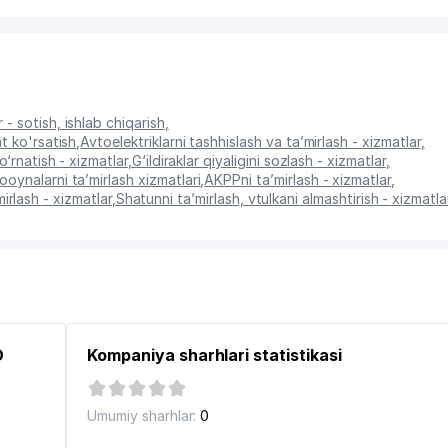
- sotish, ishlab chiqarish
,
t ko'rsatish
,
Avtoelektriklarni tashhislash va ta’mirlash - xizmatlar
,
o‘rnatish - xizmatlar
,
G‘ildiraklar qiyaligini sozlash - xizmatlar
,
ooynalarni ta’mirlash xizmatlari
,
AKPPni ta’mirlash - xizmatlar
,
’mirlash - xizmatlar
,
Shatunni ta’mirlash, vtulkani almashtirish - xizmatla
O
Kompaniya sharhlari statistikasi
Umumiy sharhlar:
0