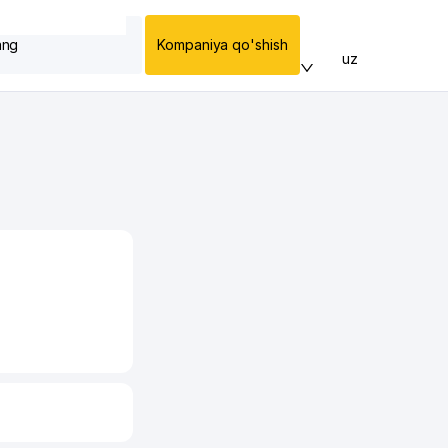
ang
Kompaniya qo'shish
uz