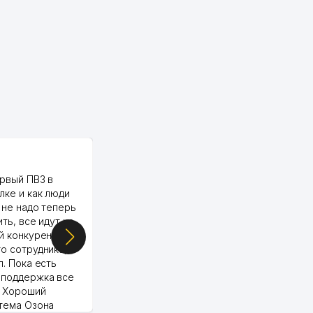
PALMA TEXTILE
рвый ПВЗ в
Yellowpages juda tez, aniq,
лке и как люди
qulay va sifatlik ishlaydi.
 не надо теперь
respect
ить, все идут ко
й конкуренции.
о сотрудника,
п. Пока есть
 поддержка все
Murod 24.07.2026 19:11:27
. Хороший
стема Озона