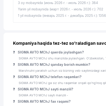
3 oy mobaynida (июнь 2026 г. - июль 2026 г.): 384
Yarim yil mobaynida (март 2026 г. - июль 2026 г.): 702
1 yil mobaynida (январь 2025 г. - декабрь 2025 г.): 135
Kompaniya haqida tez-tez so'raladigan savo
❓
SIGMA AVTO MChJ qaerda joylashgan?
SIGMA AVTO MChJ shu manzilda joylashgan: O'zbekiston,
❓
SIGMA AVTO MChJ qanday borish mumkin?
Marshrutni yaratish uchun siz bizning veb-saytimizdagi xa
❓
SIGMA AVTO MChJ telefon raqamlari?
SIGMA AVTO MChJ ga siz shu raqamlar orqali qo’ng’iroq qi
❓
SIGMA AVTO MChJ sayti manzili?
SIGMA AVTO MChJ sayti manzili -
❓
SIGMA AVTO MChJ fax raqami?