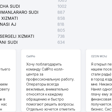
1065
ICHA SUDI
1002
TUMANLARARO SUDI
887
 XIZMATI
858
NASI AJ
818
805
SERGELI XIZMATI
738
ANI SUDI
634
CallPro
OZON MChJ
Хочу поблагодарить
Я открыл пе
етьего
команду CallPro колл-
нашем посе
центра за
стали рады)
профессиональную работу.
в город езд
чаем
Операторы всегда
мне. Никако
совету
вежливые, внимательно
Нанял одног
относятся к каждому
плачу ему з
и в
обращению и быстро
финансовая
 нас
помогают решить вопросы.
получается
ин
Отдельно хочется отметить
бизнес. Си