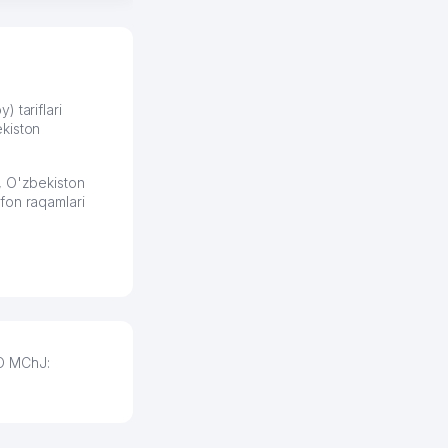
 отчеты.
курент в моем
д ли откроется,
видно на карте
збекистана что
же есть ПВЗ.
) tariflari
kiston
ело и
2026 08:00:37
, O'zbekiston
fon raqamlari
TO MChJ: