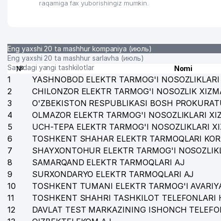
raqamiga fax yuborishingiz mumkin.
Eng yaxshi 20 ta mashhur kompaniya (июль)
Eng yaxshi 20 ta mashhur sarlavha (июль)
Saytdagi yangi tashkilotlar
№
Nomi
1
YASHNOBOD ELEKTR TARMOG'I NOSOZLIKLARI 
2
CHILONZOR ELEKTR TARMOG'I NOSOZLIK XIZM
3
O'ZBEKISTON RESPUBLIKASI BOSH PROKURAT
4
OLMAZOR ELEKTR TARMOG'I NOSOZLIKLARI XI
5
UCH-TEPA ELEKTR TARMOG'I NOSOZLIKLARI X
6
TOSHKENT SHAHAR ELEKTR TARMOQLARI KOR
7
SHAYXONTOHUR ELEKTR TARMOG'I NOSOZLIKL
8
SAMARQAND ELEKTR TARMOQLARI AJ
9
SURXONDARYO ELEKTR TARMOQLARI AJ
10
TOSHKENT TUMANI ELEKTR TARMOG'I AVARIYA
11
TOSHKENT SHAHRI TASHKILOT TELEFONLARI 
12
DAVLAT TEST MARKAZINING ISHONCH TELEFO