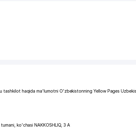
u tashkilot haqida ma'lumotni O'zbekistonning Yellow Pages Uzbeki
 tumani
,
ko'chasi NAKKOSHLIQ
, 3 А