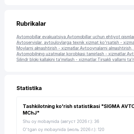
Rubrikalar
Avtomobillar evakuatsiya
,
Avtomobillar uchun ehtiyot qismlar 
Avtoservislar, avtoulovlarga texnik xizmat ko'rsatish - xizma
Moylarni almashtirish - xizmatlar
,
Avtooynalarni almashtirish, 
Avtomobilning uzatmalar korobkasi tamirlash - xizmatlar
,
Avt
Silindr bloki kallakini ta’mirlash - xizmatlar
,
Tirsakli vallarni ta
Statistika
Tashkilotning ko'rish statistikasi "SIGMA AVT
MChJ"
Shu oy mobaynida (август 2026 г.): 36
O'tgan oy mobaynida (июль 2026 г.): 120