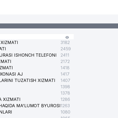
XIZMATI
3182
ATI
2459
URASI ISHONCH TELEFONI
2411
ZMATI
2172
IZMATI
1418
XONASI AJ
1417
ARINI TUZATISH XIZMATI
1407
1398
1378
 XIZMATI
1286
HAQIDA MA'LUMOT BYUROSI
1263
NLARI
1080