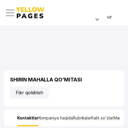
uz
SHIRIN MAHALLA QO'MITASI
Fikr qoldirish
Kontaktlar
Kompaniya haqida
Rubrikalar
Kalit so'zlar
Manzil x