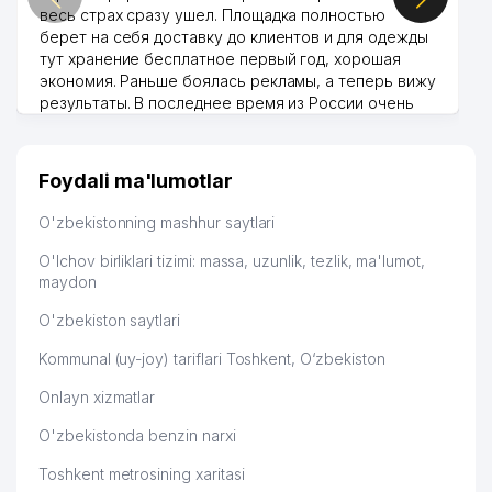
весь страх сразу ушел. Площадка полностью
берет на себя доставку до клиентов и для одежды
тут хранение бесплатное первый год, хорошая
экономия. Раньше боялась рекламы, а теперь вижу
результаты. В последнее время из России очень
много заказывают, а вначале только по
Узбекистану брали, но вяло. Удалось раскрутиться,
дальше развиваюсь потихоньку😊
Foydali ma'lumotlar
Hamida 03.08.2026 12:45:39
O'zbekistonning mashhur saytlari
O'lchov birliklari tizimi: massa, uzunlik, tezlik, ma'lumot,
maydon
O'zbekiston saytlari
Kommunal (uy-joy) tariflari Toshkent, O‘zbekiston
Onlayn xizmatlar
O'zbekistonda benzin narxi
Toshkent metrosining xaritasi