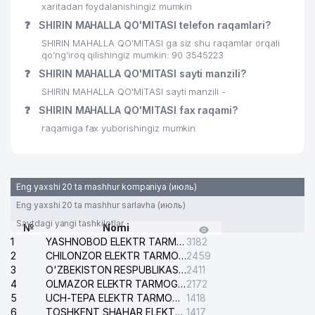
xaritadan foydalanishingiz mumkin
❓
SHIRIN MAHALLA QO'MITASI telefon raqamlari?
SHIRIN MAHALLA QO'MITASI ga siz shu raqamlar orqali
qo’ng’iroq qilishingiz mumkin: 90 3545223
❓
SHIRIN MAHALLA QO'MITASI sayti manzili?
SHIRIN MAHALLA QO'MITASI sayti manzili -
❓
SHIRIN MAHALLA QO'MITASI fax raqami?
raqamiga fax yuborishingiz mumkin.
Eng yaxshi 20 ta mashhur kompaniya (июль)
Eng yaxshi 20 ta mashhur sarlavha (июль)
Saytdagi yangi tashkilotlar
№
Nomi
1
YASHNOBOD ELEKTR TARMOG'I NOSOZLIKLARI XIZMATI
3182
2
CHILONZOR ELEKTR TARMOG'I NOSOZLIK XIZMATI
2459
3
O'ZBEKISTON RESPUBLIKASI BOSH PROKURATURASI ISHONCH TELEFONI
2411
4
OLMAZOR ELEKTR TARMOG'I NOSOZLIKLARI XIZMATI
2172
5
UCH-TEPA ELEKTR TARMOG'I NOSOZLIKLARI XIZMATI
1418
6
TOSHKENT SHAHAR ELEKTR TARMOQLARI KORXONASI AJ
1417