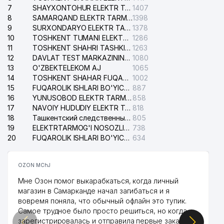
7
SHAYXONTOHUR ELEKTR TARMOG'I NOSOZLIKLARINI TUZATISH XIZMATI
1407
8
SAMARQAND ELEKTR TARMOQLARI AJ
1398
9
SURXONDARYO ELEKTR TARMOQLARI AJ
1378
10
TOSHKENT TUMANI ELEKTR TARMOG'I AVARIYA XIZMATI
1286
11
TOSHKENT SHAHRI TASHKILOT TELEFONLARI HAQIDA MA'LUMOT BYUROSI
1263
12
DAVLAT TEST MARKAZINING ISHONCH TELEFONLARI
1080
13
O'ZBEKTELEKOM AJ
1065
14
TOSHKENT SHAHAR FUQAROLIK ISHLARI BO'YICHA SUDI
1002
15
FUQAROLIK ISHLARI BO'YICHA YAKKASAROY TUMANLARARO SUDI
887
16
YUNUSOBOD ELEKTR TARMOG'I NOSOZLIKLARI XIZMATI
858
17
NAVOIY HUDUDIY ELEKTR TARMOQLARI KORXONASI AJ
818
18
Ташкентский следственный изолятор
805
19
ELEKTRTARMOG'I NOSOZLIKLARINI TO'ZATISH SERGELI XIZMATI
738
20
FUQAROLIK ISHLARI BO'YICHA UCH-TEPA TUMANI SUDI
634
OZON MChJ
Мне Озон помог выкарабкаться, когда личный
магазин в Самарканде начал загибаться и я
вовремя поняла, что обычный офлайн это тупик.
Самое трудное было просто решиться, но когда
зарегистрировалась и отправила первые заказы,