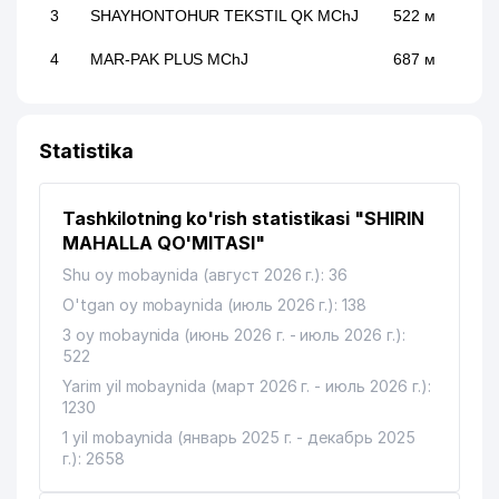
3
SHAYHONTOHUR TEKSTIL QK MChJ
522 м
4
MAR-PAK PLUS MChJ
687 м
Statistika
Tashkilotning ko'rish statistikasi "SHIRIN
MAHALLA QO'MITASI"
Shu oy mobaynida (август 2026 г.): 36
O'tgan oy mobaynida (июль 2026 г.): 138
3 oy mobaynida (июнь 2026 г. - июль 2026 г.):
522
Yarim yil mobaynida (март 2026 г. - июль 2026 г.):
1230
1 yil mobaynida (январь 2025 г. - декабрь 2025
г.): 2658