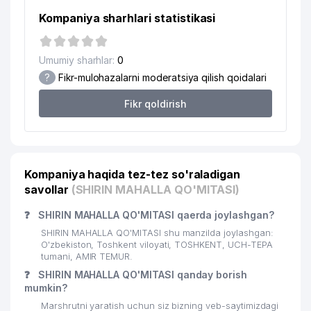
Kompaniya sharhlari statistikasi
Umumiy sharhlar:
0
?
Fikr-mulohazalarni moderatsiya qilish qoidalari
Fikr qoldirish
Kompaniya haqida tez-tez so'raladigan
savollar
(SHIRIN MAHALLA QO'MITASI)
❓
SHIRIN MAHALLA QO'MITASI qaerda joylashgan?
SHIRIN MAHALLA QO'MITASI shu manzilda joylashgan:
O'zbekiston, Toshkent viloyati, TOSHKENT, UCH-TEPA
tumani, AMIR TEMUR.
❓
SHIRIN MAHALLA QO'MITASI qanday borish
mumkin?
Marshrutni yaratish uchun siz bizning veb-saytimizdagi