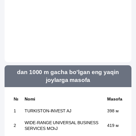
dan 1000 m gacha bo'lgan eng yaqin
joylarga masofa
№
Nomi
Masofa
1
TURKISTON-INVEST AJ
398 м
WIDE-RANGE UNIVERSAL BUSINESS
2
419 м
SERVICES MChJ