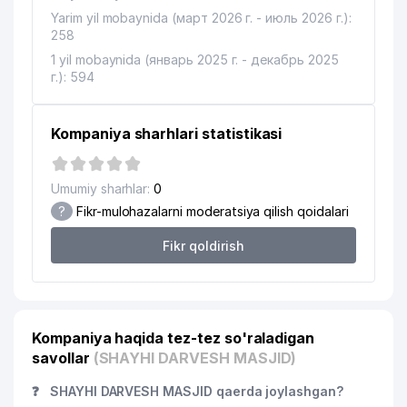
Yarim yil mobaynida (март 2026 г. - июль 2026 г.):
258
1 yil mobaynida (январь 2025 г. - декабрь 2025
г.): 594
Kompaniya sharhlari statistikasi
Umumiy sharhlar:
0
?
Fikr-mulohazalarni moderatsiya qilish qoidalari
Fikr qoldirish
Kompaniya haqida tez-tez so'raladigan
savollar
(SHAYHI DARVESH MASJID)
❓
SHAYHI DARVESH MASJID qaerda joylashgan?