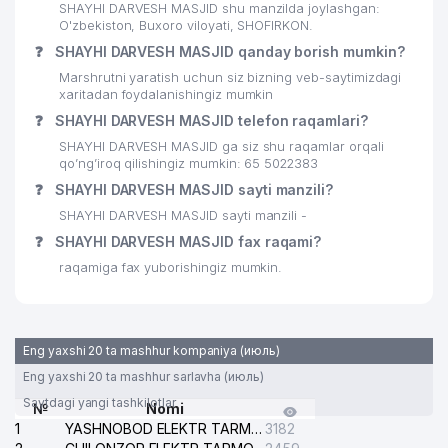
SHAYHI DARVESH MASJID shu manzilda joylashgan:
O'zbekiston, Buxoro viloyati, SHOFIRKON.
❓
SHAYHI DARVESH MASJID qanday borish mumkin?
Marshrutni yaratish uchun siz bizning veb-saytimizdagi
xaritadan foydalanishingiz mumkin
❓
SHAYHI DARVESH MASJID telefon raqamlari?
SHAYHI DARVESH MASJID ga siz shu raqamlar orqali
qo’ng’iroq qilishingiz mumkin: 65 5022383
❓
SHAYHI DARVESH MASJID sayti manzili?
SHAYHI DARVESH MASJID sayti manzili -
❓
SHAYHI DARVESH MASJID fax raqami?
raqamiga fax yuborishingiz mumkin.
Eng yaxshi 20 ta mashhur kompaniya (июль)
Eng yaxshi 20 ta mashhur sarlavha (июль)
Saytdagi yangi tashkilotlar
№
Nomi
1
YASHNOBOD ELEKTR TARMOG'I NOSOZLIKLARI XIZMATI
3182