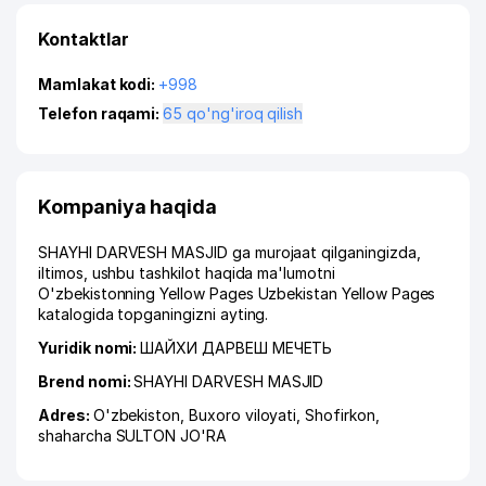
Kontaktlar
Mamlakat kodi:
+998
Telefon raqami:
65 qo'ng'iroq qilish
Kompaniya haqida
SHAYHI DARVESH MASJID ga murojaat qilganingizda,
iltimos, ushbu tashkilot haqida ma'lumotni
O'zbekistonning Yellow Pages Uzbekistan Yellow Pages
katalogida topganingizni ayting.
Yuridik nomi:
ШАЙХИ ДАРВЕШ МЕЧЕТЬ
Brend nomi:
SHAYHI DARVESH MASJID
Adres:
O'zbekiston,
Buxoro viloyati
,
Shofirkon
,
shaharcha SULTON JO'RA