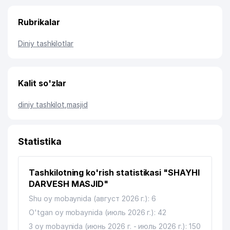
Rubrikalar
Diniy tashkilotlar
Kalit so'zlar
diniy tashkilot
,
masjid
Statistika
Tashkilotning ko'rish statistikasi "SHAYHI
DARVESH MASJID"
Shu oy mobaynida (август 2026 г.): 6
O'tgan oy mobaynida (июль 2026 г.): 42
3 oy mobaynida (июнь 2026 г. - июль 2026 г.): 150