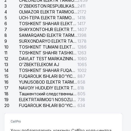
2
CHILONZOR ELEKTR TARMOG'I NOSOZLIK XIZMATI
2459
3
O'ZBEKISTON RESPUBLIKASI BOSH PROKURATURASI ISHONCH TELEFONI
2411
4
OLMAZOR ELEKTR TARMOG'I NOSOZLIKLARI XIZMATI
2172
5
UCH-TEPA ELEKTR TARMOG'I NOSOZLIKLARI XIZMATI
1418
6
TOSHKENT SHAHAR ELEKTR TARMOQLARI KORXONASI AJ
1417
7
SHAYXONTOHUR ELEKTR TARMOG'I NOSOZLIKLARINI TUZATISH XIZMATI
1407
8
SAMARQAND ELEKTR TARMOQLARI AJ
1398
9
SURXONDARYO ELEKTR TARMOQLARI AJ
1378
10
TOSHKENT TUMANI ELEKTR TARMOG'I AVARIYA XIZMATI
1286
11
TOSHKENT SHAHRI TASHKILOT TELEFONLARI HAQIDA MA'LUMOT BYUROSI
1263
12
DAVLAT TEST MARKAZINING ISHONCH TELEFONLARI
1080
13
O'ZBEKTELEKOM AJ
1065
14
TOSHKENT SHAHAR FUQAROLIK ISHLARI BO'YICHA SUDI
1002
15
FUQAROLIK ISHLARI BO'YICHA YAKKASAROY TUMANLARARO SUDI
887
16
YUNUSOBOD ELEKTR TARMOG'I NOSOZLIKLARI XIZMATI
858
17
NAVOIY HUDUDIY ELEKTR TARMOQLARI KORXONASI AJ
818
18
Ташкентский следственный изолятор
805
19
ELEKTRTARMOG'I NOSOZLIKLARINI TO'ZATISH SERGELI XIZMATI
738
20
FUQAROLIK ISHLARI BO'YICHA UCH-TEPA TUMANI SUDI
634
CallPro
Хочу поблагодарить команду CallPro колл-центра