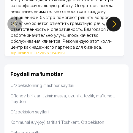
за профессиональную работу. Операторы всегда
вежливые, внимательно относятся к каждому
обращению и быстро помогают решить вопросы.
Отдельно хочется отметить грамотную речь,
ответственность и оперативность. Благодаря их
работе значительно улучшилось качество
обслуживания клиентов. Рекомендую этот колл-
центр как надежного партнера для бизнеса.
Vip Brand 31.07.2026 11:43:39
Foydali ma'lumotlar
O'zbekistonning mashhur saytlari
O'lchov birliklari tizimi: massa, uzunlik, tezlik, ma'lumot,
maydon
O'zbekiston saytlari
Kommunal (uy-joy) tariflari Toshkent, O‘zbekiston
Onlayn xizmatlar