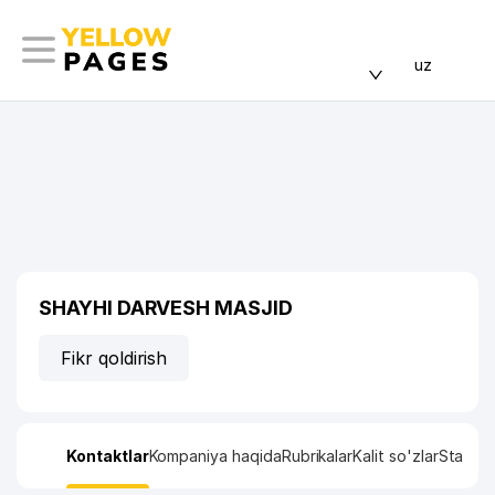
uz
SHAYHI DARVESH MASJID
Fikr qoldirish
Kontaktlar
Kompaniya haqida
Rubrikalar
Kalit so'zlar
Statisti