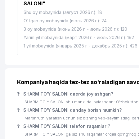
SALONI"
Shu oy mobaynida (август 2026 г.): 18
O'tgan oy mobaynida (июль 2026 г.): 24
3 oy mobaynida (июнь 2026 г. - июль 2026 г.): 120
Yarim yil mobaynida (март 2026 г. - июль 2026 г.): 192
1 yil mobaynida (январь 2025 г. - декабрь 2025 г.): 426
Kompaniya haqida tez-tez so'raladigan savo
❓
SHARM TO'Y SALONI qaerda joylashgan?
SHARM TO'Y SALONI shu manzilda joylashgan: O'zbekiston
❓
SHARM TO'Y SALONI qanday borish mumkin?
Marshrutni yaratish uchun siz bizning veb-saytimizdagi xa
❓
SHARM TO'Y SALONI telefon raqamlari?
SHARM TO'Y SALONI ga siz shu raqamlar orqali qo’ng’iroq q