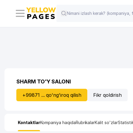
SHARM TO'Y SALONI
+99871 ... qo'ng'iroq qilish
Fikr qoldirish
Kontaktlar
Kompaniya haqida
Rubrikalar
Kalit so'zlar
Statisti