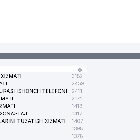
XIZMATI
3182
ATI
2459
URASI ISHONCH TELEFONI
2411
ZMATI
2172
IZMATI
1418
XONASI AJ
1417
ARINI TUZATISH XIZMATI
1407
1398
1378