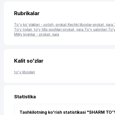
Rubrikalar
To'y ko'ylaklari - sotish, prokat
,
Kechki liboslar-prokat, ijara
,
To‘y tojlari, to‘y tilla qoshlari-prokat, ijara
,
To'y salonlari
,
To‘y
Milliy kiyimlar - prokat, ijara
Kalit so'zlar
to'y liboslari
Statistika
Tashkilotning ko'rish statistikasi "SHARM TO'