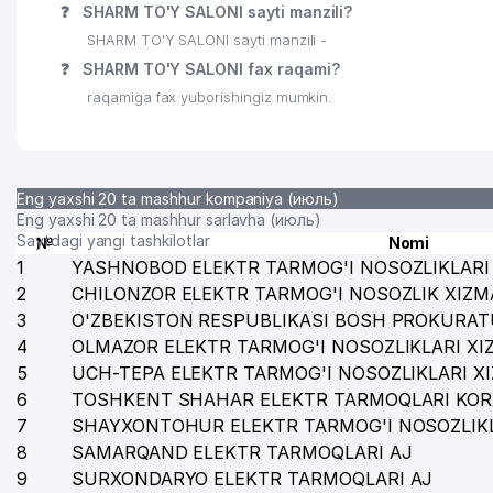
❓
SHARM TO'Y SALONI sayti manzili?
SHARM TO'Y SALONI sayti manzili -
❓
SHARM TO'Y SALONI fax raqami?
raqamiga fax yuborishingiz mumkin.
Eng yaxshi 20 ta mashhur kompaniya (июль)
Eng yaxshi 20 ta mashhur sarlavha (июль)
Saytdagi yangi tashkilotlar
№
Nomi
1
YASHNOBOD ELEKTR TARMOG'I NOSOZLIKLARI 
2
CHILONZOR ELEKTR TARMOG'I NOSOZLIK XIZM
3
O'ZBEKISTON RESPUBLIKASI BOSH PROKURAT
4
OLMAZOR ELEKTR TARMOG'I NOSOZLIKLARI XI
5
UCH-TEPA ELEKTR TARMOG'I NOSOZLIKLARI X
6
TOSHKENT SHAHAR ELEKTR TARMOQLARI KOR
7
SHAYXONTOHUR ELEKTR TARMOG'I NOSOZLIKL
8
SAMARQAND ELEKTR TARMOQLARI AJ
9
SURXONDARYO ELEKTR TARMOQLARI AJ