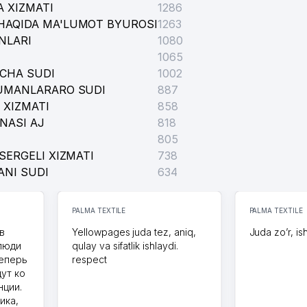
 XIZMATI
1286
HAQIDA MA'LUMOT BYUROSI
1263
NLARI
1080
1065
ICHA SUDI
1002
TUMANLARARO SUDI
887
 XIZMATI
858
NASI AJ
818
805
SERGELI XIZMATI
738
ANI SUDI
634
PALMA TEXTILE
PALMA TEXTILE
в
Yellowpages juda tez, aniq,
Juda zo’r, is
 люди
qulay va sifatlik ishlaydi.
теперь
respect
дут ко
нции.
ика,