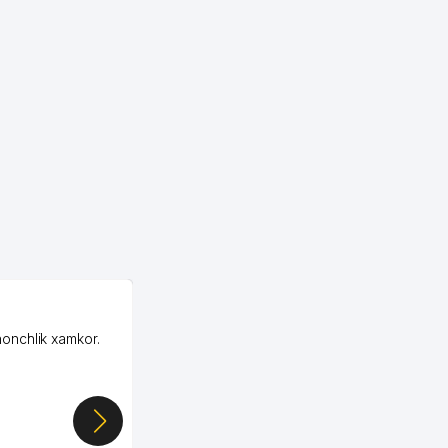
OZON MChJ
honchlik xamkor.
Зашел на Озон в
Узбекистане почти
случайно, когда коллега
показал свой кабинет и
цифры, так что я буквально
сразу загорелся этой