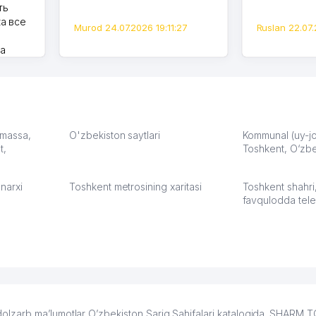
ть
а все
Murod 24.07.2026 19:11:27
Ruslan 22.07.
на
моем
оется,
карте
а что
З.
: massa,
O'zbekiston saytlari
Kommunal (uy-joy
t,
Toshkent, O‘zbe
:37
narxi
Toshkent metrosining xaritasi
Toshkent shahri
favqulodda tele
lzarb ma’lumotlar O’zbekiston Sariq Sahifalari katalogida. SHARM 