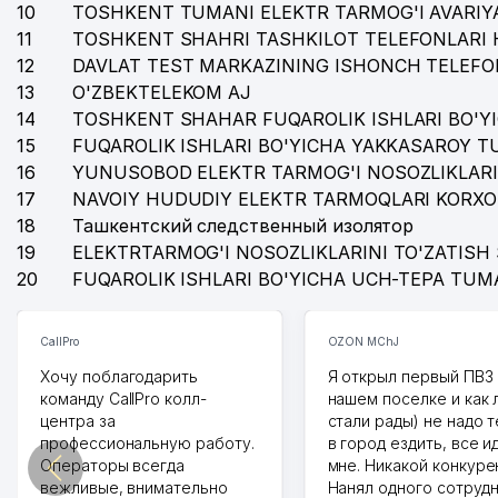
10
TOSHKENT TUMANI ELEKTR TARMOG'I AVARIYA
11
TOSHKENT SHAHRI TASHKILOT TELEFONLARI 
12
DAVLAT TEST MARKAZINING ISHONCH TELEFO
13
O'ZBEKTELEKOM AJ
14
TOSHKENT SHAHAR FUQAROLIK ISHLARI BO'Y
15
FUQAROLIK ISHLARI BO'YICHA YAKKASAROY 
16
YUNUSOBOD ELEKTR TARMOG'I NOSOZLIKLARI
17
NAVOIY HUDUDIY ELEKTR TARMOQLARI KORXO
18
Ташкентский следственный изолятор
19
ELEKTRTARMOG'I NOSOZLIKLARINI TO'ZATISH 
20
FUQAROLIK ISHLARI BO'YICHA UCH-TEPA TUM
CallPro
OZON MChJ
Хочу поблагодарить
Я открыл первый ПВЗ 
команду CallPro колл-
нашем поселке и как
центра за
стали рады) не надо 
профессиональную работу.
в город ездить, все и
Операторы всегда
мне. Никакой конкуре
вежливые, внимательно
Нанял одного сотрудн