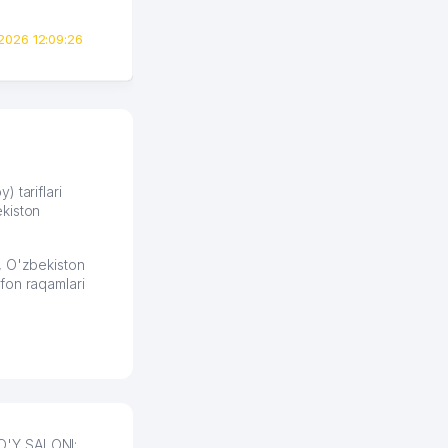
идеей. Регистрация заняла
всего вечер, а договор там
2026 12:09:26
вполне понятный и нет этих
всяких замудреных
юридических
формулировок. Первое
время сильно тупил с
продвижением, но в итоге
разобрался. Озон как раз
получает свои 50 кликов на
) tariflari
kiston
обучение и цена потом
держится ровно около
ставки. Работать на
, O'zbekiston
площадке нравится, здесь
fon raqamlari
рынок сбыта шире и заказы
идут стабильно.
Урад 21.07.2026 08:47:51
TO'Y SALONI: