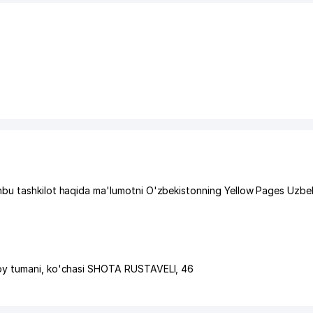
bu tashkilot haqida ma'lumotni O'zbekistonning Yellow Pages Uzbek
oy tumani
,
ko'chasi SHOTA RUSTAVELI
, 46