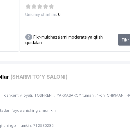
Umumiy sharhlar:
0
?
Fikr-mulohazalarni moderatsiya qilish
Fikr
qoidalari
llar
(SHARM TO'Y SALONI)
, Toshkent viloyati, TOSHKENT, YAKKASAROY tumani, 1-chi CHIKMANI, 4
ritadan foydalanishingiz mumkin
ilishingiz mumkin: 71 2530285