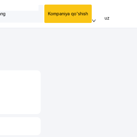
ang
Kompaniya qo'shish
uz