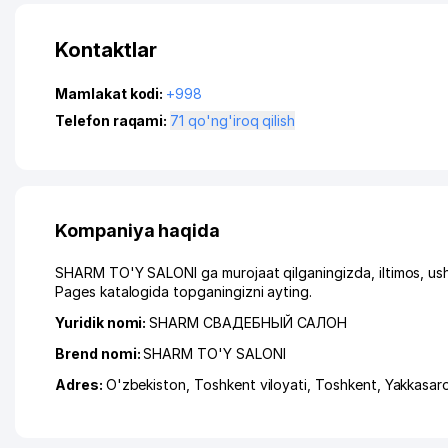
Kontaktlar
Mamlakat kodi:
+998
Telefon raqami:
71 qo'ng'iroq qilish
Kompaniya haqida
SHARM TO'Y SALONI ga murojaat qilganingizda, iltimos, ush
Pages katalogida topganingizni ayting.
Yuridik nomi:
SHARM СВАДЕБНЫЙ САЛОН
Brend nomi:
SHARM TO'Y SALONI
Adres:
O'zbekiston,
Toshkent viloyati
,
Toshkent
,
Yakkasar