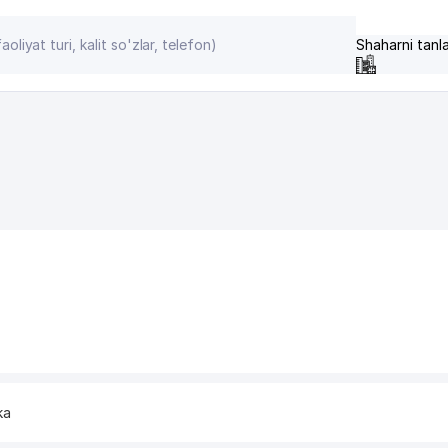
Shaharni tanl
ka