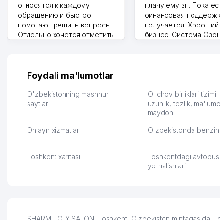
относятся к каждому
плачу ему зп. Пока ес
обращению и быстро
финансовая поддержк
помогают решить вопросы.
получается. Хороший
Отдельно хочется отметить
бизнес. Система Озо
грамотную речь,
сама делает отчеты.
ответственность и
Другой конкурент в 
оперативность. Благодаря
поселке вряд ли откр
их работе значительно
потому что видно на 
Foydali ma'lumotlar
улучшилось качество
Озона для Узбекистан
обслуживания клиентов.
тут у нас уже есть ПВ
O'zbekistonning mashhur
O'lchov birliklari tizimi
Рекомендую этот колл-
saytlari
Выгодное дело и
uzunlik, tezlik, ma'lumo
maydon
центр как надежного
спокойное.
партнера для бизнеса.
Марат 27.07.2026 08:00
Onlayn xizmatlar
O'zbekistonda benzin 
Vip Brand 31.07.2026 11:43:39
Toshkent xaritasi
Toshkentdagi avtobus
yo'nalishlari
SHARM TO'Y SALONI Toshkent, O'zbekiston mintaqasida – do