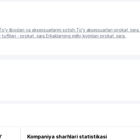
To‘y liboslari va aksessuarlarini sotish
,
To‘y aksessuarlari-prokat, ijara
 tuflilari - prokat, ijara
,
Erkaklarning milliy kiyimlari-prokat, ijara
,
Y
Kompaniya sharhlari statistikasi