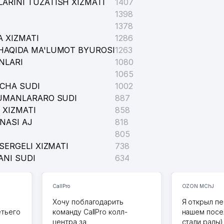
ARINI TUZATISH XIZMATI
1407
1398
1378
 XIZMATI
1286
HAQIDA MA'LUMOT BYUROSI
1263
NLARI
1080
1065
ICHA SUDI
1002
TUMANLARARO SUDI
887
 XIZMATI
858
NASI AJ
818
805
SERGELI XIZMATI
738
ANI SUDI
634
CallPro
OZON MChJ
Хочу поблагодарить
Я открыл пе
етьего
команду CallPro колл-
нашем посе
центра за
стали рады)