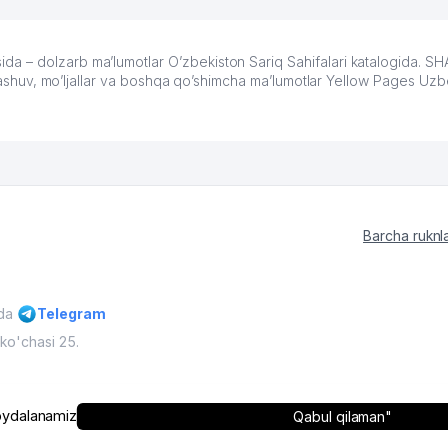
a – dolzarb ma’lumotlar O’zbekiston Sariq Sahifalari katalogida. S
oylashuv, mo’ljallar va boshqa qo’shimcha ma’lumotlar Yellow Pages Uzb
Barcha ruknl
ida
Telegram
ko'chasi 25.
'muriyatining ruxsati bilan mumkin
O'zbekiston, 2009 - 2026 / O'zbe
ydalanamiz
Qabul qilaman"
himoyalangan.