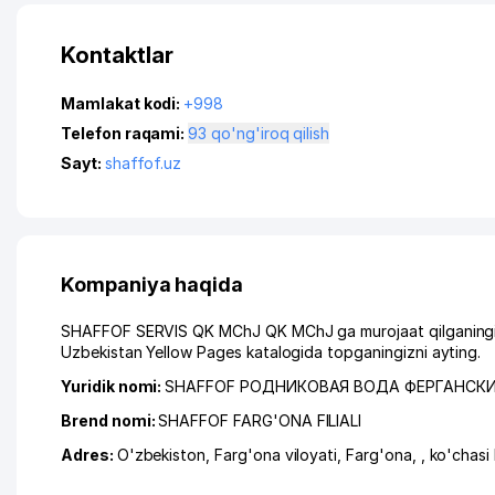
Kontaktlar
Mamlakat kodi:
+998
Telefon raqami:
93 qo'ng'iroq qilish
Sayt:
shaffof.uz
Kompaniya haqida
SHAFFOF SERVIS QK MChJ QK MChJ ga murojaat qilganingizda
Uzbekistan Yellow Pages katalogida topganingizni ayting.
Yuridik nomi:
SHAFFOF РОДНИКОВАЯ ВОДА ФЕРГАНСК
Brend nomi:
SHAFFOF FARG'ONA FILIALI
Adres:
O'zbekiston,
Farg'ona viloyati
,
Farg'ona
,
,
ko'chas