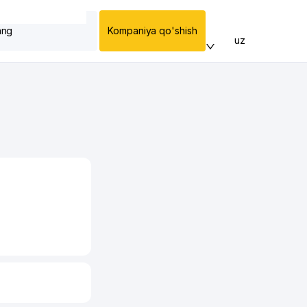
ang
Kompaniya qo'shish
uz