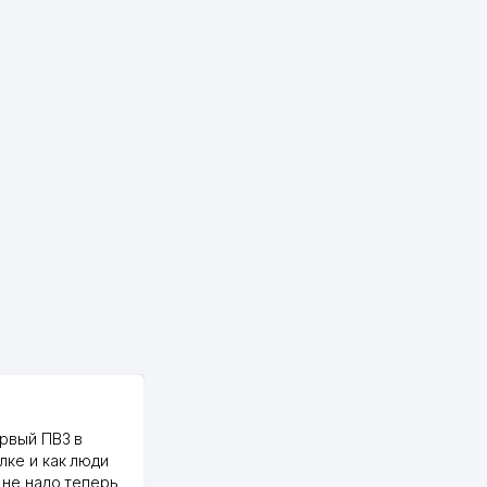
PALMA TEXTILE
рвый ПВЗ в
Yellowpages juda tez, aniq,
лке и как люди
qulay va sifatlik ishlaydi.
 не надо теперь
respect