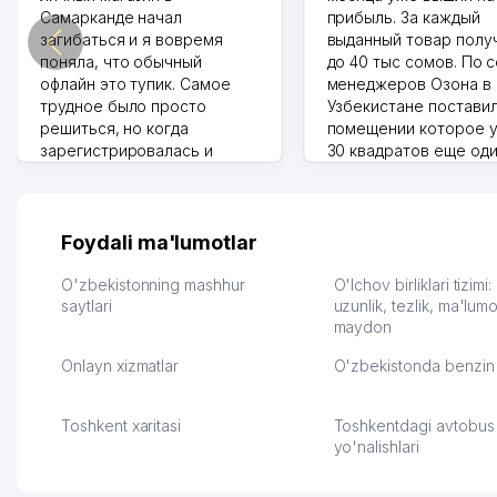
Самарканде начал
прибыль. За каждый
загибаться и я вовремя
выданный товар полу
поняла, что обычный
до 40 тыс сомов. По 
офлайн это тупик. Самое
менеджеров Озона в
трудное было просто
Узбекистане поставил
решиться, но когда
помещении которое у
зарегистрировалась и
30 квадратов еще од
отправила первые заказы,
прилавок под второй
весь страх сразу ушел.
бизнес. Так можно и э
Площадка полностью берет
раза увеличивает выр
на себя доставку до
Второй бизнес у нас 
Foydali ma'lumotlar
клиентов и для одежды тут
для телефонов, стекл
хранение бесплатное
мышки и вообще все 
O'zbekistonning mashhur
O'lchov birliklari tizimi
первый год, хорошая
saytlari
людям часто надо
uzunlik, tezlik, ma'lumo
maydon
экономия. Раньше боялась
Камат 31.07.2026 17:50:
рекламы, а теперь вижу
Onlayn xizmatlar
O'zbekistonda benzin 
результаты. В последнее
время из России очень
много заказывают, а
Toshkent xaritasi
Toshkentdagi avtobus
вначале только по
yo'nalishlari
Узбекистану брали, но
вяло. Удалось