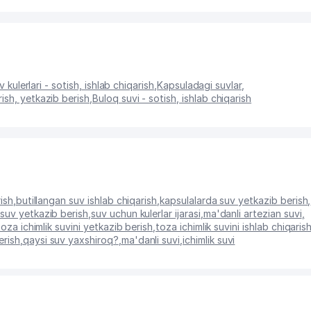
 kulerlari - sotish, ishlab chiqarish
,
Kapsuladagi suvlar
,
ish, yetkazib berish
,
Buloq suvi - sotish, ishlab chiqarish
ish
,
butillangan suv ishlab chiqarish
,
kapsulalarda suv yetkazib berish
,
suv yetkazib berish
,
suv uchun kulerlar ijarasi
,
ma'danli artezian suvi
,
toza ichimlik suvini yetkazib berish
,
toza ichimlik suvini ishlab chiqaris
erish
,
qaysi suv yaxshiroq?
,
ma'danli suvi
,
ichimlik suvi