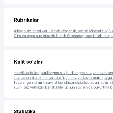
Rubrikalar
Alkogolsiz ichimliklar - ishlab chiqarish, sotish
,
Mineral suv
,
Suv
Ofis va uyga suv etkazib berish
,
Shishadagi suv ishlab chiqar
Kalit so'zlar
ichimliklar
,
buloq
,
butillangan suv
,
butillangan suv yetkazib ber
suv uchun dispenser ijarasi
,
ofisga suv yetkazib berish
,
uyga 
tozalangan ichimlik suvi ishlab chiqarish
,
buloq suvini sotish
,
suvni tez yetkazib berish
,
kuler uchun suv
,
suvga buyurtma b
Statistika