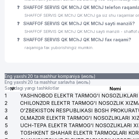
❓
SHAFFOF SERVIS QK MChJ QK MChJ telefon raqamla
SHAFFOF SERVIS QK MChJ QK MChJ ga siz shu raqamlar orqa
❓
SHAFFOF SERVIS QK MChJ QK MChJ sayti manzili?
SHAFFOF SERVIS QK MChJ QK MChJ sayti manzili - shaffof.
❓
SHAFFOF SERVIS QK MChJ QK MChJ fax raqami?
raqamiga fax yuborishingiz mumkin.
Eng yaxshi 20 ta mashhur kompaniya (июль)
Eng yaxshi 20 ta mashhur sarlavha (июль)
Saytdagi yangi tashkilotlar
№
Nomi
1
YASHNOBOD ELEKTR TARMOG'I NOSOZLIKLARI 
2
CHILONZOR ELEKTR TARMOG'I NOSOZLIK XIZM
3
O'ZBEKISTON RESPUBLIKASI BOSH PROKURAT
4
OLMAZOR ELEKTR TARMOG'I NOSOZLIKLARI XI
5
UCH-TEPA ELEKTR TARMOG'I NOSOZLIKLARI X
6
TOSHKENT SHAHAR ELEKTR TARMOQLARI KOR