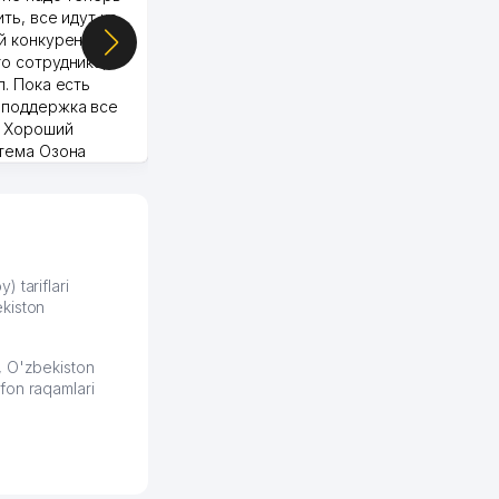
ить, все идут ко
й конкуренции.
о сотрудника,
п. Пока есть
 поддержка все
Murod 24.07.2026 19:11:27
. Хороший
стема Озона
 отчеты.
курент в моем
д ли откроется,
видно на карте
збекистана что
же есть ПВЗ.
) tariflari
kiston
ело и
2026 08:00:37
, O'zbekiston
fon raqamlari