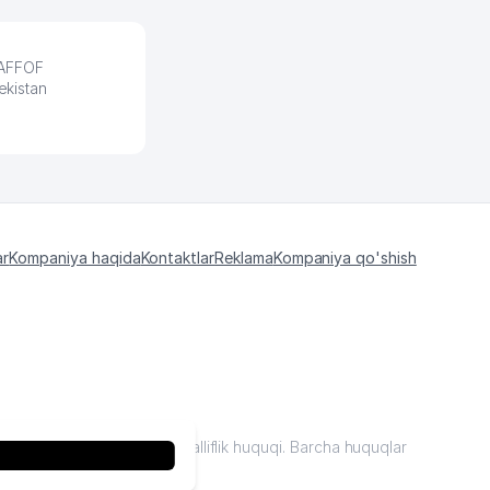
HAFFOF
ekistan
ar
Kompaniya haqida
Kontaktlar
Reklama
Kompaniya qo'shish
kiston "sariq sahifalar"mualliflik huquqi. Barcha huquqlar