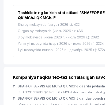
Tashkilotning ko'rish statistikasi "SHAFFOF S
QK MChJ QK MChJ"
Shu oy mobaynida (август 2026 г.): 432
O'tgan oy mobaynida (июль 2026 г.): 486
3 oy mobaynida (июнь 2026 г. - июль 2026 г.): 2082
Yarim yil mobaynida (март 2026 г. - июль 2026 г.): 3324
1 yil mobaynida (январь 2025 г. - декабрь 2025 г.): 572
Kompaniya haqida tez-tez so'raladigan savo
❓
SHAFFOF SERVIS QK MChJ QK MChJ qaerda joylash
SHAFFOF SERVIS QK MChJ QK MChJ shu manzilda joylashgan: 
❓
SHAFFOF SERVIS QK MChJ QK MChJ qanday borish 
Marshrutni yaratish uchun siz bizning veb-saytimizdagi xa