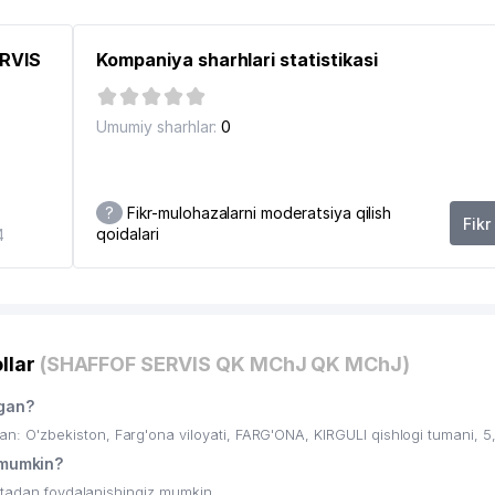
ERVIS
Kompaniya sharhlari statistikasi
Umumiy sharhlar:
0
?
Fikr-mulohazalarni moderatsiya qilish
Fikr
qoidalari
4
llar
(SHAFFOF SERVIS QK MChJ QK MChJ)
gan?
O'zbekiston, Farg'ona viloyati, FARG'ONA, KIRGULI qishlogi tumani, 5,
mumkin?
ritadan foydalanishingiz mumkin