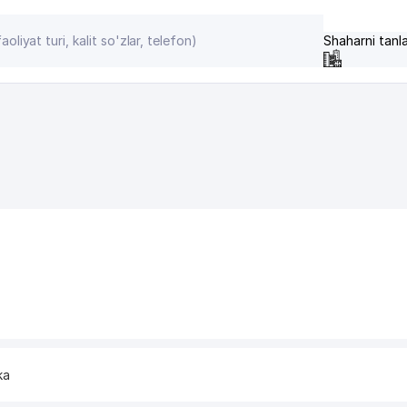
Shaharni tanl
ka