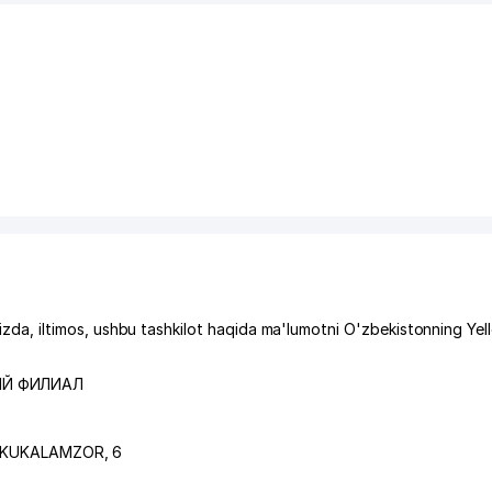
, iltimos, ushbu tashkilot haqida ma'lumotni O'zbekistonning Ye
ИЙ ФИЛИАЛ
i KUKALAMZOR
, 6