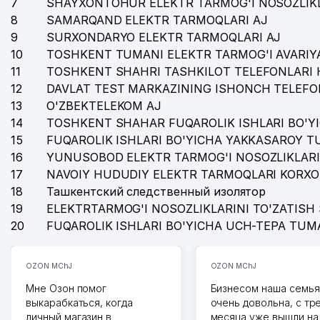
7
SHAYXONTOHUR ELEKTR TARMOG'I NOSOZLIKL
8
SAMARQAND ELEKTR TARMOQLARI AJ
9
SURXONDARYO ELEKTR TARMOQLARI AJ
10
TOSHKENT TUMANI ELEKTR TARMOG'I AVARIYA
11
TOSHKENT SHAHRI TASHKILOT TELEFONLARI 
12
DAVLAT TEST MARKAZINING ISHONCH TELEFO
13
O'ZBEKTELEKOM AJ
14
TOSHKENT SHAHAR FUQAROLIK ISHLARI BO'Y
15
FUQAROLIK ISHLARI BO'YICHA YAKKASAROY 
16
YUNUSOBOD ELEKTR TARMOG'I NOSOZLIKLARI
17
NAVOIY HUDUDIY ELEKTR TARMOQLARI KORXO
18
Ташкентский следственный изолятор
19
ELEKTRTARMOG'I NOSOZLIKLARINI TO'ZATISH 
20
FUQAROLIK ISHLARI BO'YICHA UCH-TEPA TUM
OZON MChJ
OZON MChJ
Мне Озон помог
Бизнесом наша семья
выкарабкаться, когда
очень довольна, с тр
личный магазин в
месяца уже вышли на