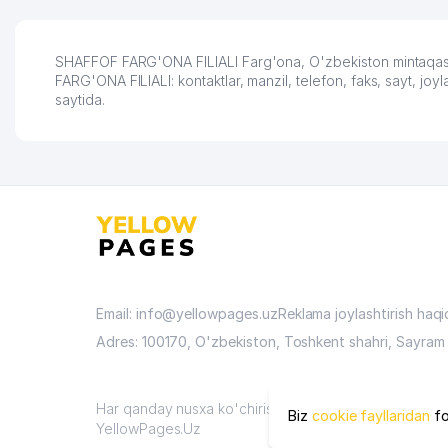
раскрутиться, дальше
развиваюсь потихоньку😊
Hamida 03.08.2026 12:45:39
SHAFFOF FARG'ONA FILIALI Farg'ona, O'zbekiston mintaqasid
FARG'ONA FILIALI: kontaktlar, manzil, telefon, faks, sayt, j
saytida.
Email: info@yellowpages.uz
Reklama joylashtirish haq
Adres: 100170, O'zbekiston, Toshkent shahri, Sayram 
Har qanday nusxa ko'chirish materiallari faqat sayt ma
Biz
cookie fayllaridan
fo
YellowPages.Uz