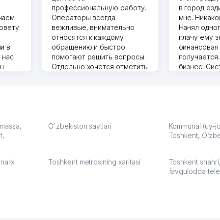
профессиональную работу.
в город езд
чаем
Операторы всегда
мне. Никако
совету
вежливые, внимательно
Нанял одног
относятся к каждому
плачу ему з
и в
обращению и быстро
финансовая
 нас
помогают решить вопросы.
получается
ин
Отдельно хочется отметить
бизнес. Си
грамотную речь,
сама делает
то в 2
ответственность и
Другой кон
учку.
оперативность. Благодаря
поселке вря
чехлы
их работе значительно
потому что 
а,
улучшилось качество
Озона для У
что
обслуживания клиентов.
тут у нас у
: massa,
O'zbekiston saytlari
Kommunal (uy-joy
t,
Рекомендую этот колл-
Toshkent, O‘zbe
Выгодное д
36
центр как надежного
спокойное.
партнера для бизнеса.
Марат 27.07.
narxi
Toshkent metrosining xaritasi
Toshkent shahri
Vip Brand 31.07.2026 11:43:39
favqulodda tele