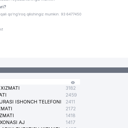
ri?
li qo’ng’iroq qilishingiz mumkin: 93 6477450
uz
XIZMATI
3182
ATI
2459
URASI ISHONCH TELEFONI
2411
ZMATI
2172
IZMATI
1418
XONASI AJ
1417