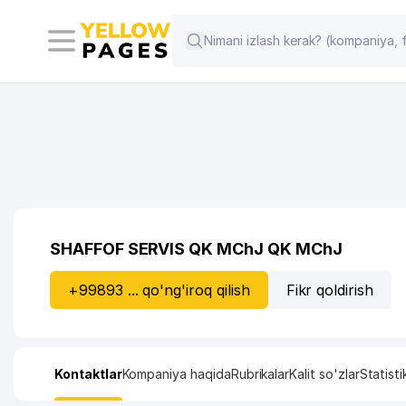
SHAFFOF SERVIS QK MChJ QK MChJ
+99893 ... qo'ng'iroq qilish
Fikr qoldirish
Kontaktlar
Kompaniya haqida
Rubrikalar
Kalit so'zlar
Statisti