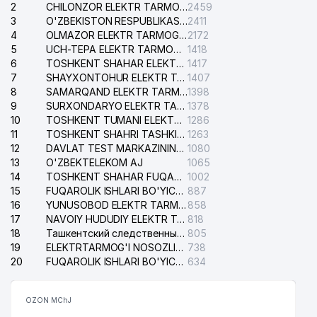
2
CHILONZOR ELEKTR TARMOG'I NOSOZLIK XIZMATI
2459
3
O'ZBEKISTON RESPUBLIKASI BOSH PROKURATURASI ISHONCH TELEFONI
2411
4
OLMAZOR ELEKTR TARMOG'I NOSOZLIKLARI XIZMATI
2172
5
UCH-TEPA ELEKTR TARMOG'I NOSOZLIKLARI XIZMATI
1418
6
TOSHKENT SHAHAR ELEKTR TARMOQLARI KORXONASI AJ
1417
7
SHAYXONTOHUR ELEKTR TARMOG'I NOSOZLIKLARINI TUZATISH XIZMATI
1407
8
SAMARQAND ELEKTR TARMOQLARI AJ
1398
9
SURXONDARYO ELEKTR TARMOQLARI AJ
1378
10
TOSHKENT TUMANI ELEKTR TARMOG'I AVARIYA XIZMATI
1286
11
TOSHKENT SHAHRI TASHKILOT TELEFONLARI HAQIDA MA'LUMOT BYUROSI
1263
12
DAVLAT TEST MARKAZINING ISHONCH TELEFONLARI
1080
13
O'ZBEKTELEKOM AJ
1065
14
TOSHKENT SHAHAR FUQAROLIK ISHLARI BO'YICHA SUDI
1002
15
FUQAROLIK ISHLARI BO'YICHA YAKKASAROY TUMANLARARO SUDI
887
16
YUNUSOBOD ELEKTR TARMOG'I NOSOZLIKLARI XIZMATI
858
17
NAVOIY HUDUDIY ELEKTR TARMOQLARI KORXONASI AJ
818
18
Ташкентский следственный изолятор
805
19
ELEKTRTARMOG'I NOSOZLIKLARINI TO'ZATISH SERGELI XIZMATI
738
20
FUQAROLIK ISHLARI BO'YICHA UCH-TEPA TUMANI SUDI
634
OZON MChJ