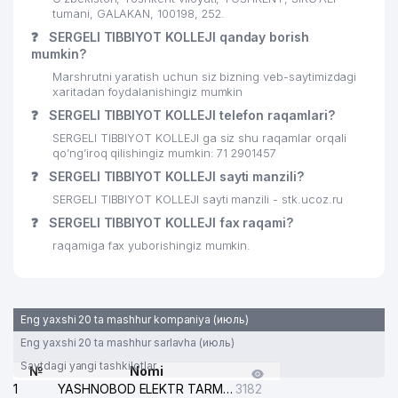
tumani, GALAKAN, 100198, 252.
❓
SERGELI TIBBIYOT KOLLEJI qanday borish
mumkin?
Marshrutni yaratish uchun siz bizning veb-saytimizdagi
xaritadan foydalanishingiz mumkin
❓
SERGELI TIBBIYOT KOLLEJI telefon raqamlari?
SERGELI TIBBIYOT KOLLEJI ga siz shu raqamlar orqali
qo’ng’iroq qilishingiz mumkin: 71 2901457
❓
SERGELI TIBBIYOT KOLLEJI sayti manzili?
SERGELI TIBBIYOT KOLLEJI sayti manzili - stk.ucoz.ru
❓
SERGELI TIBBIYOT KOLLEJI fax raqami?
raqamiga fax yuborishingiz mumkin.
Eng yaxshi 20 ta mashhur kompaniya (июль)
Eng yaxshi 20 ta mashhur sarlavha (июль)
Saytdagi yangi tashkilotlar
№
Nomi
1
YASHNOBOD ELEKTR TARMOG'I NOSOZLIKLARI XIZMATI
3182