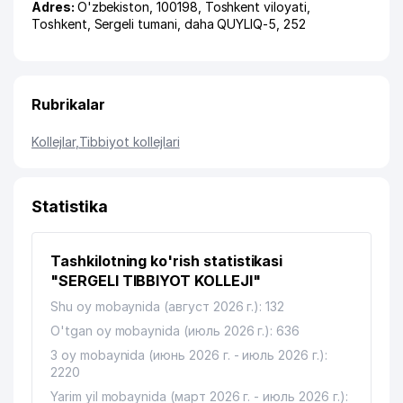
Adres:
O'zbekiston, 100198,
Toshkent viloyati
,
Toshkent
,
Sergeli tumani
,
daha QUYLIQ-5
, 252
Rubrikalar
Kollejlar
,
Tibbiyot kollejlari
Statistika
Tashkilotning ko'rish statistikasi
"SERGELI TIBBIYOT KOLLEJI"
Shu oy mobaynida (август 2026 г.): 132
O'tgan oy mobaynida (июль 2026 г.): 636
3 oy mobaynida (июнь 2026 г. - июль 2026 г.):
2220
Yarim yil mobaynida (март 2026 г. - июль 2026 г.):