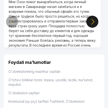
Мне Озон помог выкарабкаться, когда личный
магазин в Самарканде начал загибаться и я
вовремя поняла, что обычный офлайн это тупик.
Самое трудное было просто решиться, но когда
зарегистрировалась и отправила первые заказы,
весь страх сразу ушел. Площадка полностью
берет на себя доставку до клиентов и для одежды
тут хранение бесплатное первый год, хорошая
экономия. Раньше боялась рекламы, а теперь вижу
результаты. В последнее время из России очень
много заказывают, а вначале только по
Узбекистану брали, но вяло. Удалось раскрутиться,
дальше развиваюсь потихоньку😊
Foydali ma'lumotlar
Hamida 03.08.2026 12:45:39
O'zbekistonning mashhur saytlari
O'lchov birliklari tizimi: massa, uzunlik, tezlik, ma'lumot,
maydon
O'zbekiston saytlari
Kommunal (uy-joy) tariflari Toshkent, O‘zbekiston