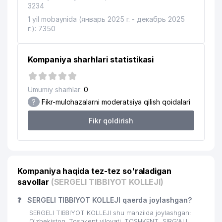
3234
1 yil mobaynida (январь 2025 г. - декабрь 2025
г.): 7350
Kompaniya sharhlari statistikasi
Umumiy sharhlar:
0
?
Fikr-mulohazalarni moderatsiya qilish qoidalari
Fikr qoldirish
Kompaniya haqida tez-tez so'raladigan
savollar
(SERGELI TIBBIYOT KOLLEJI)
❓
SERGELI TIBBIYOT KOLLEJI qaerda joylashgan?
SERGELI TIBBIYOT KOLLEJI shu manzilda joylashgan:
O'zbekiston, Toshkent viloyati, TOSHKENT, SIRG'ALI