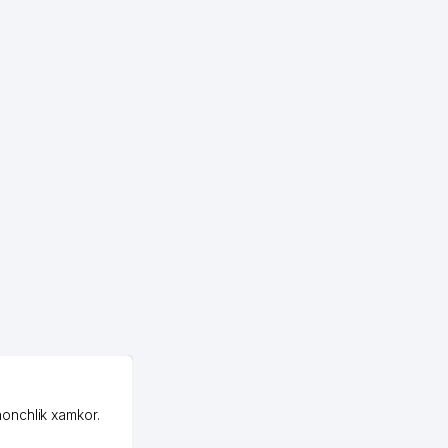
OZON MChJ
honchlik xamkor.
Зашел на Озон в
Узбекистане почти