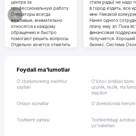
центра за
стали рады) не надо 
профессиональную работу.
в город ездить, все и
Операторы всегда
мне. Никакой конкуре
вежливые, внимательно
Нанял одного сотрудн
относятся к каждому
плачу ему зп. Пока ес
обращению и быстро
финансовая поддержк
помогают решить вопросы.
получается. Хороший
Отдельно хочется отметить
бизнес. Система Озо
грамотную речь,
сама делает отчеты.
ответственность и
Другой конкурент в 
оперативность. Благодаря
поселке вряд ли откр
их работе значительно
потому что видно на 
Foydali ma'lumotlar
улучшилось качество
Озона для Узбекистан
обслуживания клиентов.
тут у нас уже есть ПВ
O'zbekistonning mashhur
O'lchov birliklari tizimi
Рекомендую этот колл-
saytlari
Выгодное дело и
uzunlik, tezlik, ma'lumo
maydon
центр как надежного
спокойное.
партнера для бизнеса.
Марат 27.07.2026 08:00
Onlayn xizmatlar
O'zbekistonda benzin 
Vip Brand 31.07.2026 11:43:39
Toshkent xaritasi
Toshkentdagi avtobus
yo'nalishlari