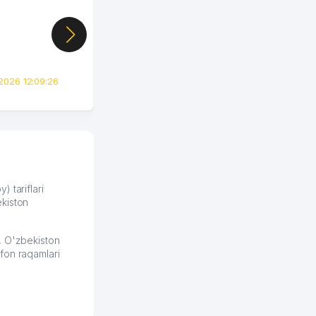
случайно, когда коллега
показал свой кабинет и
цифры, так что я буквально
сразу загорелся этой
идеей. Регистрация заняла
всего вечер, а договор там
2026 12:09:26
вполне понятный и нет этих
всяких замудреных
юридических
формулировок. Первое
время сильно тупил с
продвижением, но в итоге
разобрался. Озон как раз
получает свои 50 кликов на
) tariflari
kiston
обучение и цена потом
держится ровно около
ставки. Работать на
, O'zbekiston
площадке нравится, здесь
fon raqamlari
рынок сбыта шире и заказы
идут стабильно.
Урад 21.07.2026 08:47:51