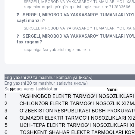
SERGELI, MIROBOD VA YAKKASAROY TUMANLARI YO'L XARAK
raqamlar orqali qo’ng’iroq qilishingiz mumkin: 71 2833666
❓
SERGELI, MIROBOD VA YAKKASAROY TUMANLARI YO'L 
sayti manzili?
SERGELI, MIROBOD VA YAKKASAROY TUMANLARI YO'L XARAKA
❓
SERGELI, MIROBOD VA YAKKASAROY TUMANLARI YO'L 
fax raqami?
raqamiga fax yuborishingiz mumkin.
Eng yaxshi 20 ta mashhur kompaniya (июль)
Eng yaxshi 20 ta mashhur sarlavha (июль)
Saytdagi yangi tashkilotlar
№
Nomi
1
YASHNOBOD ELEKTR TARMOG'I NOSOZLIKLARI 
2
CHILONZOR ELEKTR TARMOG'I NOSOZLIK XIZM
3
O'ZBEKISTON RESPUBLIKASI BOSH PROKURAT
4
OLMAZOR ELEKTR TARMOG'I NOSOZLIKLARI XI
5
UCH-TEPA ELEKTR TARMOG'I NOSOZLIKLARI X
6
TOSHKENT SHAHAR ELEKTR TARMOQLARI KOR