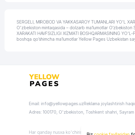
SERGELI, MIROBOD VA YAKKASAROY TUMANLARI YO'L XARA
O'zbekiston mintaqasida – dolzarb ma’lumotlar O’zbekist
XARAKATI HAVFSIZLIGI XIZMATI BOSHQARMASINING YO'L-PATRUL H
boshqa qo’shimcha ma’lumotlar Yellow Pages Uzbekistan say
Email: info@yellowpages.uz
Reklama joylashtirish haq
Adres: 100170, O'zbekiston, Toshkent shahri, Sayram 
Har qanday nusxa ko'chirish materiallari faqat sayt ma
Biz
cookie fayllaridan
fo