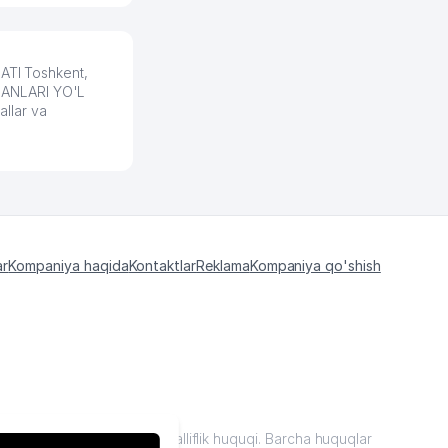
TI Toshkent,
UMANLARI YO'L
llar va
ar
Kompaniya haqida
Kontaktlar
Reklama
Kompaniya qo'shish
kiston "sariq sahifalar"mualliflik huquqi. Barcha huquqlar