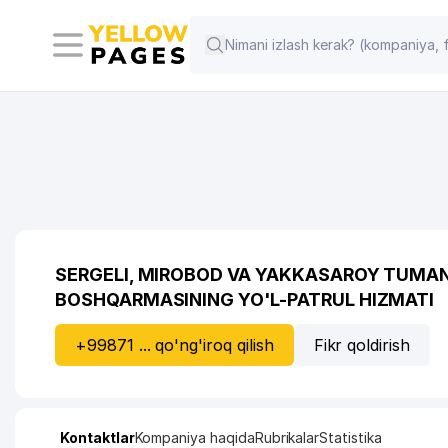
SERGELI, MIROBOD VA YAKKASAROY TUMANL
BOSHQARMASINING YO'L-PATRUL HIZMATI
+99871 ... qo'ng'iroq qilish
Fikr qoldirish
Kontaktlar
Kompaniya haqida
Rubrikalar
Statistika