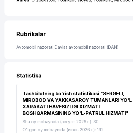
Rubrikalar
Avtomobil nazorati
,
Davlat avtomobil nazorati (DAN)
Statistika
Tashkilotning ko'rish statistikasi "SERGELI,
MIROBOD VA YAKKASAROY TUMANLARI YO'L
XARAKATI HAVFSIZLIGI XIZMATI
BOSHQARMASINING YO'L-PATRUL HIZMATI"
Shu oy mobaynida (август 2026 г.): 30
O'tgan oy mobaynida (июль 2026 г.): 192