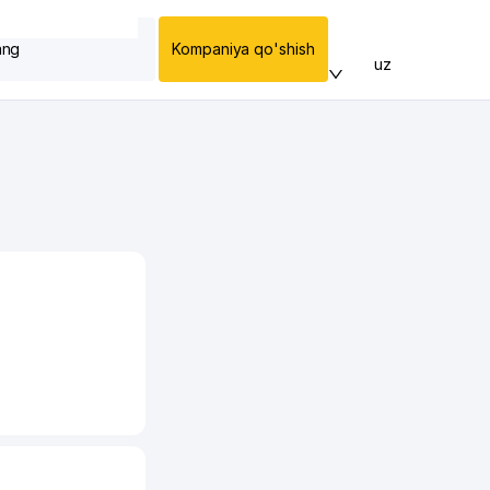
ang
Kompaniya qo'shish
uz