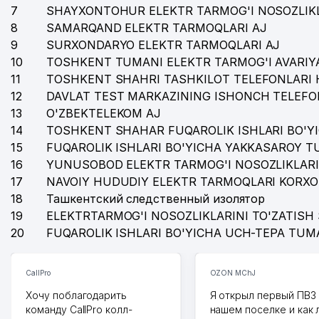
7
SHAYXONTOHUR ELEKTR TARMOG'I NOSOZLIKL
8
SAMARQAND ELEKTR TARMOQLARI AJ
9
SURXONDARYO ELEKTR TARMOQLARI AJ
10
TOSHKENT TUMANI ELEKTR TARMOG'I AVARIYA
11
TOSHKENT SHAHRI TASHKILOT TELEFONLARI 
12
DAVLAT TEST MARKAZINING ISHONCH TELEFO
13
O'ZBEKTELEKOM AJ
14
TOSHKENT SHAHAR FUQAROLIK ISHLARI BO'Y
15
FUQAROLIK ISHLARI BO'YICHA YAKKASAROY 
16
YUNUSOBOD ELEKTR TARMOG'I NOSOZLIKLARI
17
NAVOIY HUDUDIY ELEKTR TARMOQLARI KORXO
18
Ташкентский следственный изолятор
19
ELEKTRTARMOG'I NOSOZLIKLARINI TO'ZATISH 
20
FUQAROLIK ISHLARI BO'YICHA UCH-TEPA TUM
CallPro
OZON MChJ
Хочу поблагодарить
Я открыл первый ПВЗ 
команду CallPro колл-
нашем поселке и как