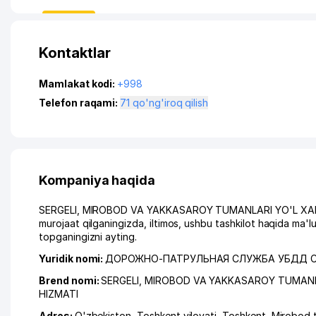
Kontaktlar
Mamlakat kodi:
+998
Telefon raqami:
71 qo'ng'iroq qilish
Kompaniya haqida
SERGELI, MIROBOD VA YAKKASAROY TUMANLARI YO'L XAR
murojaat qilganingizda, iltimos, ushbu tashkilot haqida ma
topganingizni ayting.
Yuridik nomi:
ДОРОЖНО-ПАТРУЛЬНАЯ СЛУЖБА УБДД С
Brend nomi:
SERGELI, MIROBOD VA YAKKASAROY TUMANLA
HIZMATI
Adres:
O'zbekiston,
Toshkent viloyati
,
Toshkent
,
Mirobod 