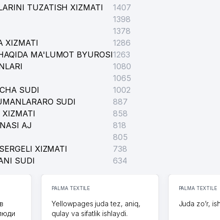
ARINI TUZATISH XIZMATI
1407
1398
1378
 XIZMATI
1286
HAQIDA MA'LUMOT BYUROSI
1263
NLARI
1080
1065
ICHA SUDI
1002
TUMANLARARO SUDI
887
 XIZMATI
858
NASI AJ
818
805
SERGELI XIZMATI
738
ANI SUDI
634
PALMA TEXTILE
PALMA TEXTILE
в
Yellowpages juda tez, aniq,
Juda zo’r, is
 люди
qulay va sifatlik ishlaydi.