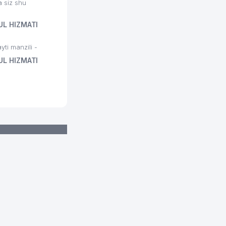
 siz shu
UL HIZMATI
i manzili -
UL HIZMATI