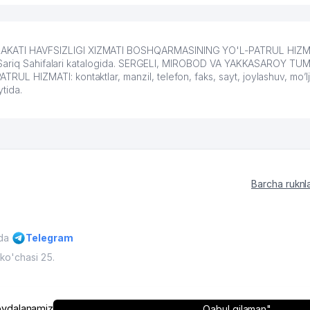
KATI HAVFSIZLIGI XIZMATI BOSHQARMASINING YO'L-PATRUL HIZMA
on Sariq Sahifalari katalogida. SERGELI, MIROBOD VA YAKKASAROY T
IZMATI: kontaktlar, manzil, telefon, faks, sayt, joylashuv, mo’lja
tida.
Barcha ruknl
ida
Telegram
ko'chasi 25.
'muriyatining ruxsati bilan mumkin
O'zbekiston, 2009 - 2026 / O'zbe
ydalanamiz
Qabul qilaman"