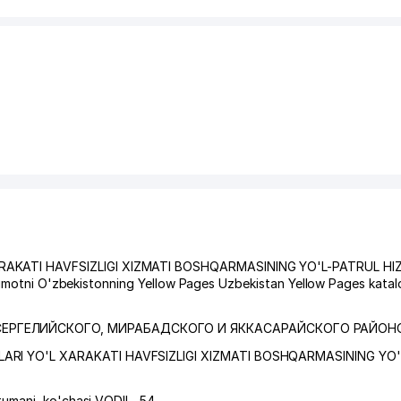
AKATI HAVFSIZLIGI XIZMATI BOSHQARMASINING YO'L-PATRUL HI
'lumotni O'zbekistonning Yellow Pages Uzbekistan Yellow Pages katal
ЕРГЕЛИЙСКОГО, МИРАБАДСКОГО И ЯККАСАРАЙСКОГО РАЙОН
RI YO'L XARAKATI HAVFSIZLIGI XIZMATI BOSHQARMASINING YO
tumani
,
ko'chasi VODIL
, 54