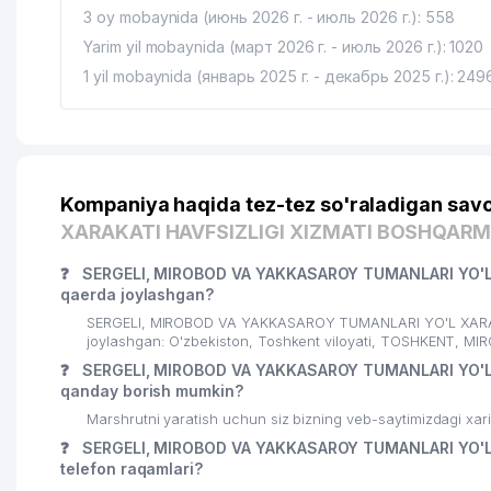
3 oy mobaynida (июнь 2026 г. - июль 2026 г.): 558
Yarim yil mobaynida (март 2026 г. - июль 2026 г.): 1020
1 yil mobaynida (январь 2025 г. - декабрь 2025 г.): 249
Kompaniya haqida tez-tez so'raladigan savo
XARAKATI HAVFSIZLIGI XIZMATI BOSHQARM
❓
SERGELI, MIROBOD VA YAKKASAROY TUMANLARI YO'L 
qaerda joylashgan?
SERGELI, MIROBOD VA YAKKASAROY TUMANLARI YO'L XARAK
joylashgan: O'zbekiston, Toshkent viloyati, TOSHKENT, MI
❓
SERGELI, MIROBOD VA YAKKASAROY TUMANLARI YO'L 
qanday borish mumkin?
Marshrutni yaratish uchun siz bizning veb-saytimizdagi xa
❓
SERGELI, MIROBOD VA YAKKASAROY TUMANLARI YO'L 
telefon raqamlari?