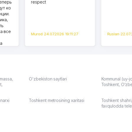
теперь
respect
дут ко
нции.
ика,
ть
а все
Murod 24.07.2026 19:11:27
Ruslan 22.07.
на
моем
оется,
карте
а что
З.
: massa,
O'zbekiston saytlari
Kommunal (uy-joy
t,
Toshkent, O‘zbe
:37
narxi
Toshkent metrosining xaritasi
Toshkent shahri
favqulodda tele