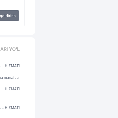
 qoldirish
ARI YO'L
UL HIZMATI
u manzilda
UL HIZMATI
UL HIZMATI