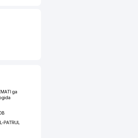
ZMATI ga
ogida
ОВ
'L-PATRUL